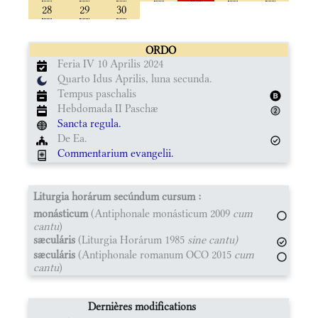
28
29
30
ORDO
Feria IV 10 Aprilis 2024
Quarto Idus Aprilis, luna secunda.
Tempus paschalis
Hebdomada II Paschæ
Sancta regula.
De Ea.
Commentarium evangelii.
Liturgia horárum secúndum cursum :
monásticum
(Antiphonale monásticum 2009
cum
cantu
)
sæculáris
(Liturgia Horárum 1985
sine cantu)
sæculáris
(Antiphonale romanum OCO 2015
cum
cantu
)
Dernières modifications