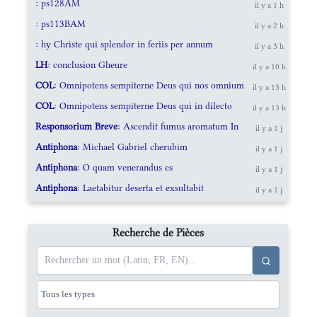
: ps128AM
il y a 1 h
: ps113BAM
il y a 2 h
: hy Christe qui splendor in feriis per annum
il y a 3 h
LH
: conclusion Gheure
il y a 10 h
COL
: Omnipotens sempiterne Deus qui nos omnium
il y a 13 h
COL
: Omnipotens sempiterne Deus qui in dilecto
il y a 13 h
Responsorium Breve
: Ascendit fumus aromatum In
il y a 1 j
Antiphona
: Michael Gabriel cherubim
il y a 1 j
Antiphona
: O quam venerandus es
il y a 1 j
Antiphona
: Laetabitur deserta et exsultabit
il y a 1 j
Recherche de Pièces