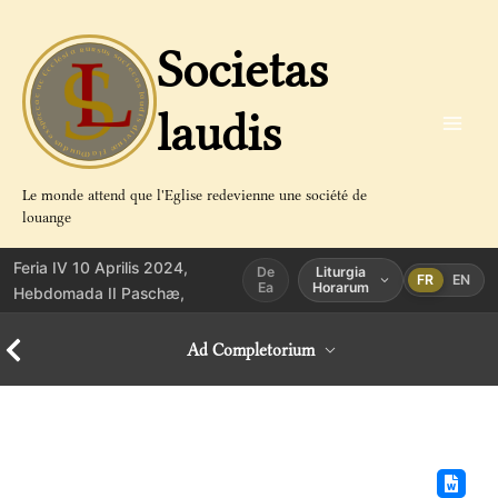
Aller
au
Societas
contenu
laudis
Le monde attend que l'Eglise redevienne une société de
louange
Feria IV 10 Aprilis 2024,
De
Liturgia
FR
EN
Ea
Horarum
Hebdomada II Paschæ,
Ad Completorium