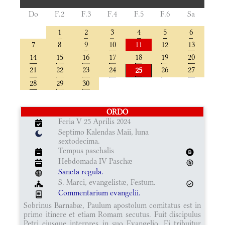
Do
F.2
F.3
F.4
F.5
F.6
Sa
1
2
3
4
5
6
7
8
9
10
11
12
13
14
15
16
17
18
19
20
21
22
23
24
26
27
25
28
29
30
ORDO
Feria V 25 Aprilis 2024
Septimo Kalendas Maii, luna
sextodecima.
Tempus paschalis
Hebdomada IV Paschæ
Sancta regula.
S. Marci, evangelistæ, Festum.
Commentarium evangelii.
Sobrinus Barnabæ, Paulum apostolum comitatus est in
primo itinere et etiam Romam secutus. Fuit discipulus
Petri eiusque interpres in suo Evangelio. Ei tribuitur