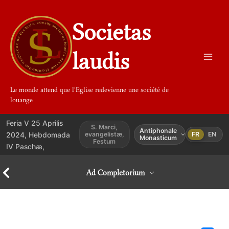
Aller
au
Societas
contenu
laudis
Le monde attend que l'Eglise redevienne une société de
louange
Feria V 25 Aprilis
S. Marci,
Antiphonale
2024, Hebdomada
evangelistæ,
FR
EN
Monasticum
Festum
IV Paschæ,
Ad Completorium