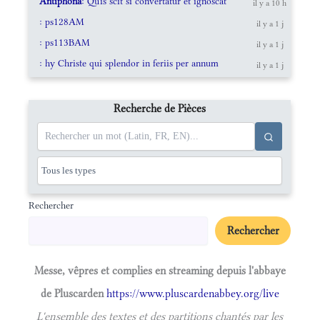
Antiphona
: Quis scit si convertatur et ignoscat
il y a 10 h
: ps128AM
il y a 1 j
: ps113BAM
il y a 1 j
: hy Christe qui splendor in feriis per annum
il y a 1 j
Recherche de Pièces
Rechercher
Rechercher
Messe, vêpres et complies en streaming depuis l'abbaye
de Pluscarden
https://www.pluscardenabbey.org/live
L'ensemble des textes et des partitions chantés par les