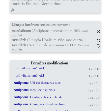
fundatio Ecclesiæ Alexandrinæ.
@
Liturgia horárum secúndum cursum :
monásticum
(Antiphonale monásticum 2009
cum
cantu
)
sæculáris
(Liturgia Horárum 1985
sine cantu)
sæculáris
(Antiphonale romanum OCO 2015
cum
cantu
)
Dernières modifications
: psInvitatorium1 AM
il y a 6 h
: psInvitatorium0 AM
il y a 6 h
Antiphona
: Ubi est thesaurus tuus
il y a 10 h
Antiphona
: Requievit spiritus
il y a 10 h
Antiphona
: Continuo Iesus extendens
il y a 10 h
Antiphona
: Cumque vidisset ventum
il y a 10 h