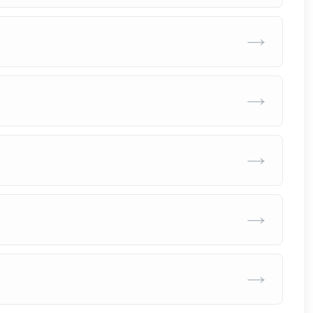
→
→
→
→
→