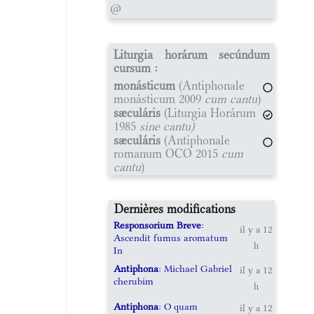
@
Liturgia horárum secúndum
cursum :
monásticum
(Antiphonale
monásticum 2009
cum cantu
)
sæculáris
(Liturgia Horárum
1985
sine cantu)
sæculáris
(Antiphonale
romanum OCO 2015
cum
cantu
)
Dernières modifications
Responsorium Breve
:
il y a 12
Ascendit fumus aromatum
h
In
Antiphona
: Michael Gabriel
il y a 12
cherubim
h
Antiphona
: O quam
il y a 12