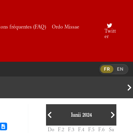
ions fréquentes (FAQ)
Ordo Missae
Twitt
er
FR
EN
Iunii 2024
Do
F.2
F.3
F.4
F.5
F.6
Sa