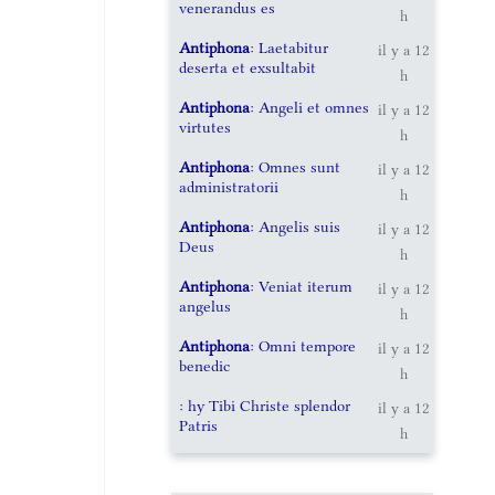
venerandus es
h
Antiphona
: Laetabitur
il y a 12
deserta et exsultabit
h
Antiphona
: Angeli et omnes
il y a 12
virtutes
h
Antiphona
: Omnes sunt
il y a 12
administratorii
h
Antiphona
: Angelis suis
il y a 12
Deus
h
Antiphona
: Veniat iterum
il y a 12
angelus
h
Antiphona
: Omni tempore
il y a 12
benedic
h
: hy Tibi Christe splendor
il y a 12
Patris
h