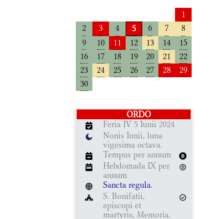
1
2
3
4
6
7
8
5
9
10
11
12
13
14
15
16
17
18
19
20
21
22
23
24
25
26
27
28
29
30
ORDO
Feria IV 5 Iunii 2024
Nonis Iunii, luna
vigesima octava.
Tempus per annum
Hebdomada IX per
annum
Sancta regula.
S. Bonifatii,
episcopi et
martyris, Memoria.