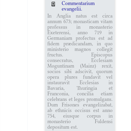
Commentarium
evangelii.
In Anglia natus est circa
annum 673; monasticam vitam
professus in monasterio
Exeterensi, anno 719 in
Germaniam profectus est ad
fidem prædicandam, in quo
ministerio magnos collegit
fructus. Episcopus
consecratus, Ecclesiam
Moguntinam (Mainz) rexit,
socios sibi adscivit, quorum
opera plures fundavit vel
instauravit Ecclesias in
Bavaria, Thuringia et
Franconia, concilia etiam
celebrans et leges promulgans.
Dum Frisones evangelizabat,
ab ethnicis occisus est anno
754, eiusque corpus in
monasterio Fuldensi
depositum est.