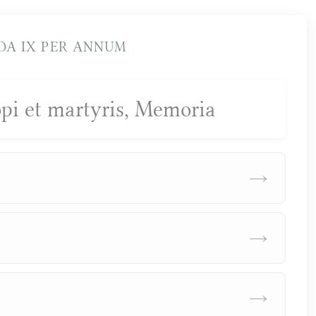
A IX PER ANNUM
copi et martyris, Memoria
→
→
→