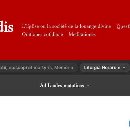
dis
L’Eglise ou la société de la louange divine
Quest
Orationes cotidiane
Meditationes
atii, episcopi et martyris, Memoria
Liturgia Horarum
Ad Laudes matutinas