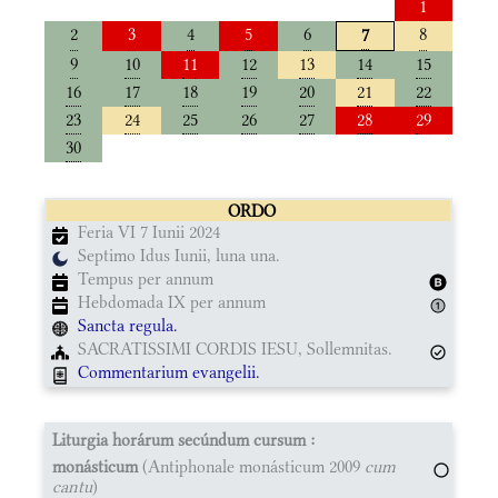
1
2
3
4
5
6
8
7
9
10
11
12
13
14
15
16
17
18
19
20
21
22
23
24
25
26
27
28
29
30
ORDO
Feria VI 7 Iunii 2024
Septimo Idus Iunii, luna una.
Tempus per annum
Hebdomada IX per annum
Sancta regula.
SACRATISSIMI CORDIS IESU, Sollemnitas.
Commentarium evangelii.
Liturgia horárum secúndum cursum :
monásticum
(Antiphonale monásticum 2009
cum
cantu
)