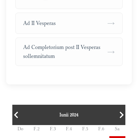
→
Ad II Vesperas
Ad Completorium post II Vesperas
→
sollemnitatum
Iunii 2024
Do
F.2
F.3
F.4
F.5
F.6
Sa