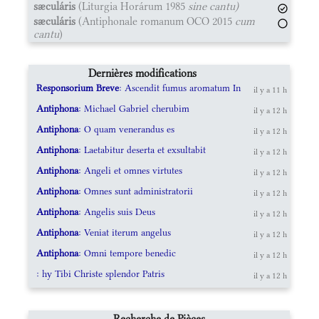
sæculáris
(Liturgia Horárum 1985
sine cantu)
sæculáris
(Antiphonale romanum OCO 2015
cum
cantu
)
Dernières modifications
Responsorium Breve
: Ascendit fumus aromatum In
il y a 11 h
Antiphona
: Michael Gabriel cherubim
il y a 12 h
Antiphona
: O quam venerandus es
il y a 12 h
Antiphona
: Laetabitur deserta et exsultabit
il y a 12 h
Antiphona
: Angeli et omnes virtutes
il y a 12 h
Antiphona
: Omnes sunt administratorii
il y a 12 h
Antiphona
: Angelis suis Deus
il y a 12 h
Antiphona
: Veniat iterum angelus
il y a 12 h
Antiphona
: Omni tempore benedic
il y a 12 h
: hy Tibi Christe splendor Patris
il y a 12 h
Recherche de Pièces