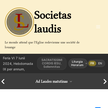
Aller
au
Societas
contenu
laudis
Le monde attend que l'Eglise redevienne une société de
louange
Feria VI 7 Iunii
SACRATISSIMI
Liturgia
2024, Hebdomada
CORDIS IESU,
FR
EN
Horarum
Sollemnitas
IX per annum,
Ad Laudes matutinas