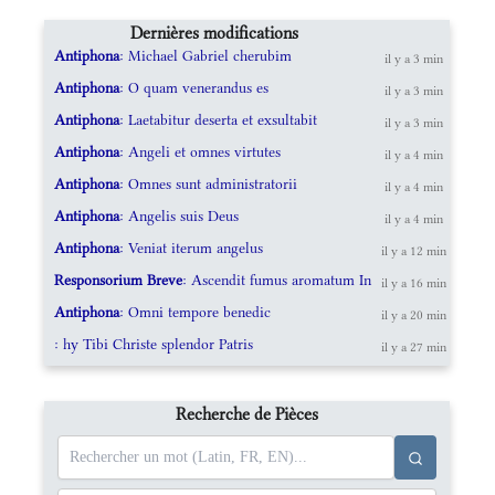
Dernières modifications
Antiphona
: Michael Gabriel cherubim
il y a 3 min
Antiphona
: O quam venerandus es
il y a 3 min
Antiphona
: Laetabitur deserta et exsultabit
il y a 3 min
Antiphona
: Angeli et omnes virtutes
il y a 4 min
Antiphona
: Omnes sunt administratorii
il y a 4 min
Antiphona
: Angelis suis Deus
il y a 4 min
Antiphona
: Veniat iterum angelus
il y a 12 min
Responsorium Breve
: Ascendit fumus aromatum In
il y a 16 min
Antiphona
: Omni tempore benedic
il y a 20 min
: hy Tibi Christe splendor Patris
il y a 27 min
Recherche de Pièces