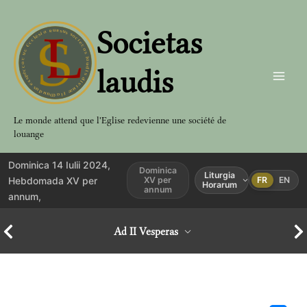
Aller
au
Societas
contenu
laudis
Le monde attend que l'Eglise redevienne une société de
louange
Dominica 14 Iulii 2024,
Dominica
Liturgia
Hebdomada XV per
XV per
FR
EN
Horarum
annum
annum,
Ad II Vesperas