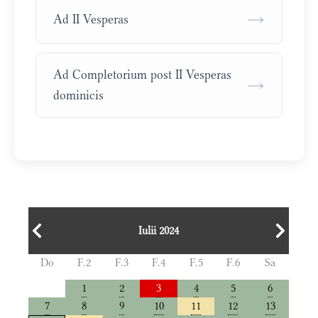
→
Ad II Vesperas
Ad Completorium post II Vesperas
→
dominicis
Iulii 2024
Do
F.2
F.3
F.4
F.5
F.6
Sa
1
2
3
4
5
6
7
8
9
10
11
12
13