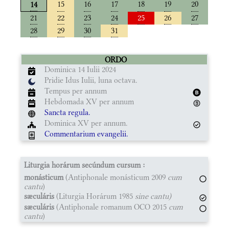
15
16
17
18
19
20
14
21
22
23
24
25
26
27
28
29
30
31
ORDO
Dominica 14 Iulii 2024
Pridie Idus Iulii, luna octava.
Tempus per annum
Hebdomada XV per annum
Sancta regula.
Dominica XV per annum.
Commentarium evangelii.
Liturgia horárum secúndum cursum :
monásticum
(Antiphonale monásticum 2009
cum
cantu
)
sæculáris
(Liturgia Horárum 1985
sine cantu)
sæculáris
(Antiphonale romanum OCO 2015
cum
cantu
)