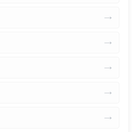
→
→
→
→
→