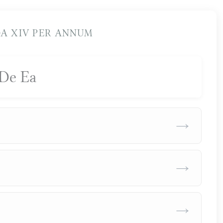
A XIV PER ANNUM
De Ea
→
→
→