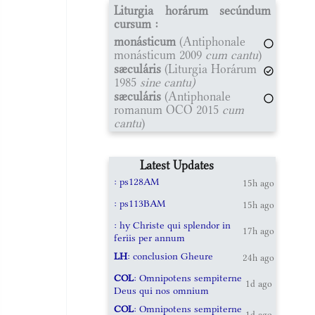
Liturgia horárum secúndum
cursum :
monásticum
(Antiphonale
monásticum 2009
cum cantu
)
sæculáris
(Liturgia Horárum
1985
sine cantu)
sæculáris
(Antiphonale
romanum OCO 2015
cum
cantu
)
Latest Updates
: ps128AM
15h ago
: ps113BAM
15h ago
: hy Christe qui splendor in
17h ago
feriis per annum
LH
: conclusion Gheure
24h ago
COL
: Omnipotens sempiterne
1d ago
Deus qui nos omnium
COL
: Omnipotens sempiterne
1d ago