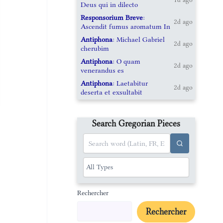
Deus qui in dilecto
Responsorium Breve
:
2d ago
Ascendit fumus aromatum In
Antiphona
: Michael Gabriel
2d ago
cherubim
Antiphona
: O quam
2d ago
venerandus es
Antiphona
: Laetabitur
2d ago
deserta et exsultabit
Search Gregorian Pieces
Rechercher
Rechercher