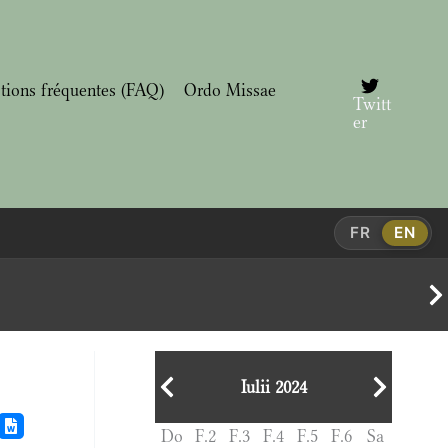
tions fréquentes (FAQ)
Ordo Missae
Twitt
er
FR
EN
Iulii 2024
Do
F.2
F.3
F.4
F.5
F.6
Sa