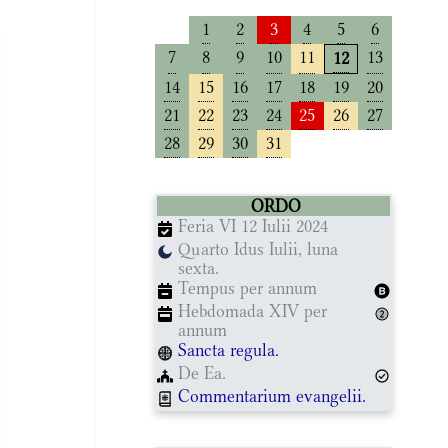
1
2
3
4
5
6
7
8
9
10
11
13
12
14
15
16
17
18
19
20
21
22
23
24
25
26
27
28
29
30
31
ORDO
Feria VI 12 Iulii 2024
Quarto Idus Iulii, luna
sexta.
Tempus per annum
Hebdomada XIV per
annum
Sancta regula.
De Ea.
Commentarium evangelii.