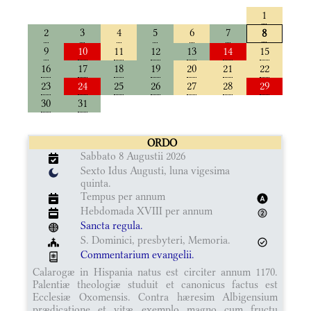
1
2
3
4
5
6
7
8
9
10
11
12
13
14
15
16
17
18
19
20
21
22
23
24
25
26
27
28
29
30
31
ORDO
Sabbato 8 Augustii 2026
Sexto Idus Augusti, luna vigesima
quinta.
Tempus per annum
Hebdomada XVIII per annum
Sancta regula.
S. Dominici, presbyteri, Memoria.
Commentarium evangelii.
Calarogæ in Hispania natus est circiter annum 1170.
Palentiæ theologiæ studuit et canonicus factus est
Ecclesiæ Oxomensis. Contra hæresim Albigensium
prædicatione et vitæ exemplo magno cum fructu