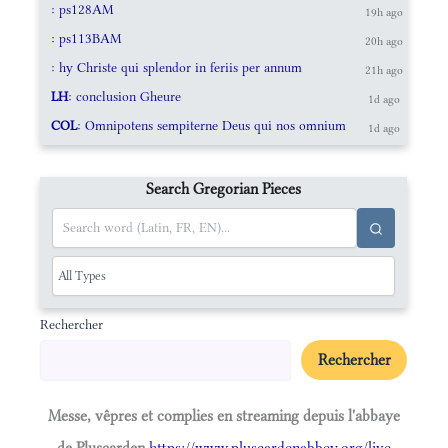
: ps128AM
19h ago
: ps113BAM
20h ago
: hy Christe qui splendor in feriis per annum
21h ago
LH
: conclusion Gheure
1d ago
COL
: Omnipotens sempiterne Deus qui nos omnium
1d ago
Search Gregorian Pieces
Rechercher
Rechercher
Messe, vêpres et complies en streaming depuis l'abbaye
de Pluscarden
https://www.pluscardenabbey.org/live