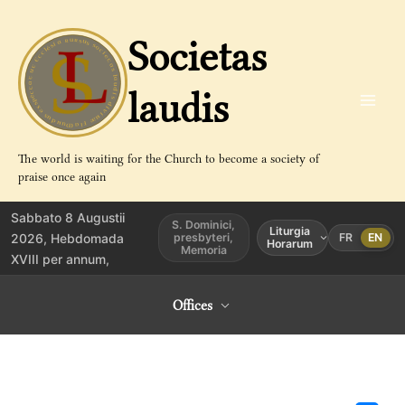
Aller
au
Societas
contenu
laudis
The world is waiting for the Church to become a society of
praise once again
Sabbato 8 Augustii
S. Dominici,
Liturgia
2026, Hebdomada
presbyteri,
FR
EN
Horarum
Memoria
XVIII per annum,
Offices