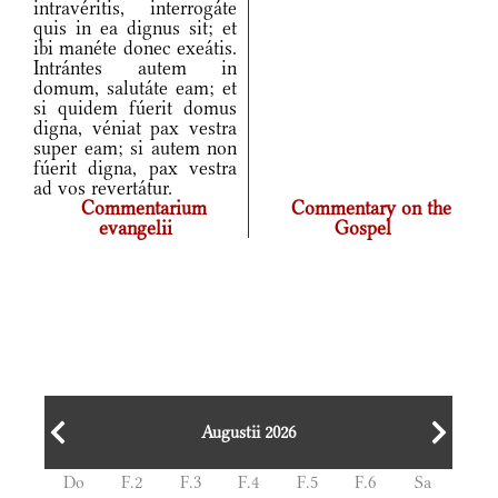
intravéritis, interrogáte
quis in ea dignus sit; et
ibi manéte donec exeátis.
Intrántes autem in
domum, salutáte eam; et
si quidem fúerit domus
digna, véniat pax vestra
super eam; si autem non
fúerit digna, pax vestra
ad vos revertátur.
Commentarium
Commentary on the
evangelii
Gospel
Augustii 2026
Do
F.2
F.3
F.4
F.5
F.6
Sa