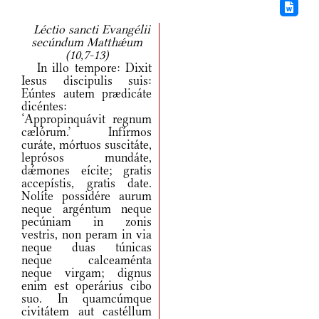
Léctio sancti Evangélii
secúndum Matthǽum
(10,7-13)
In illo tempore: Dixit
Iesus discipulis suis:
Eúntes autem prædicáte
dicéntes:
‘Appropinquávit regnum
cælórum.’ Infírmos
curáte, mórtuos suscitáte,
leprósos mundáte,
dǽmones eícite; gratis
accepístis, gratis date.
Nolíte possidére aurum
neque argéntum neque
pecúniam in zonis
vestris, non peram in via
neque duas túnicas
neque calceaménta
neque virgam; dignus
enim est operárius cibo
suo. In quamcúmque
civitátem aut castéllum