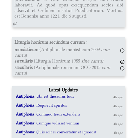
laboravit. Ad quod opus exsequendum socios sibi
adscivit et Ordinem instituit Prædicatorum. Mortuus
est Bononiæ anno 1221, die 6 augusti.
@
Liturgia horárum secúndum cursum :
monásticum
(Antiphonale monásticum 2009
cum
cantu
)
sæculáris
(Liturgia Horárum 1985
sine cantu)
sæculáris
(Antiphonale romanum OCO 2015
cum
cantu
)
Latest Updates
Antiphona
: Ubi est thesaurus tuus
4h ago
Antiphona
: Requievit spiritus
4h ago
Antiphona
: Continuo Iesus extendens
4h ago
Antiphona
: Cumque vidisset ventum
4h ago
Antiphona
: Quis scit si convertatur et ignoscat
4h ago