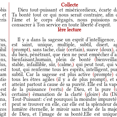
Collecte
bis
Dieu tout-puissant et miséricordieux, écarte d
 et
Ta bonté tout ce qui nous serait contraire, afin 
ris
l'âme et le corps dégagés, nous puissions n
consacrer à Ton service en toute liberté d'esprit.
Ière lecture
cus,
Il y a dans la sagesse un esprit d’intelligence, 
tus,
est saint, unique, multiple, subtil, disert, ag
hil
(
prompt
)
, sans tache, clair
(
certain
)
, suave
(
doux
)
,
tus,
du bien, pénétrant, que rien ne peut empêcher d’a
ns,
bienfaisant,humain, plein de bonté
(
bienveilla
dus,
stable, infaillible, sûr,
(
calme,
)
qui peut tout, qui v
est
tout, qui renferme tous les esprits, intelligent, pu
uam
subtil. Car la sagesse est plus active
(
prompte
)
q
tio
tous les êtres agiles
(
il y a de plus prompt
)
, et 
 et
atteint partout à cause de sa pureté. Elle est la va
est
de la puissance
(
vertu
)
de Dieu, et la pure
(
Dei
certaine
)
émanation de la clarté
(
gloire
)
du
(
Di
una,
Tout-Puissant: c’est pourquoi la moindre impureté
 et
peut se trouver en elle, car elle est la splendeur d
cos
lumière éternelle, le miroir sans tache de la maj
git
de Dieu, et l’image de sa bonté.Elle est unique