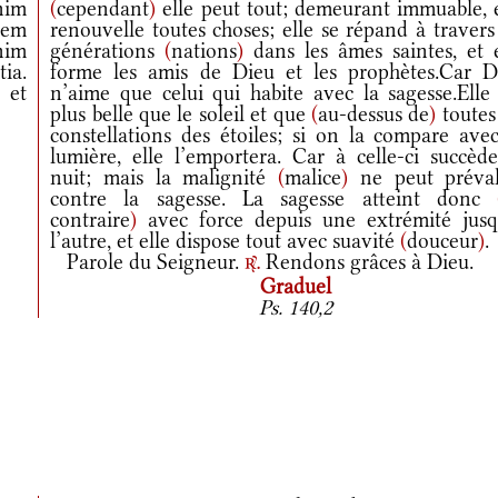
nim
(
cependant
)
elle peut tout; demeurant immuable, e
nem
renouvelle toutes choses; elle se répand à travers
enim
générations
(
nations
)
dans les âmes saintes, et e
ia.
forme les amis de Dieu et les prophètes.Car D
 et
n’aime que celui qui habite avec la sagesse.Elle 
plus belle que le soleil et que
(
au-dessus de
)
toutes
constellations des étoiles; si on la compare avec
lumière, elle l’emportera. Car à celle-ci succède
nuit; mais la malignité
(
malice
)
ne peut préval
contre la sagesse. La sagesse atteint donc
contraire
)
avec force depuis une extrémité jusq
l’autre, et elle dispose tout avec suavité
(
douceur
)
.
Parole du Seigneur.
Rendons grâces à Dieu.
r.
Graduel
Ps. 140,2