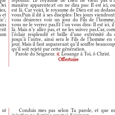
que
répondit: Le royaume de Dieu ne vient pas d’
 Dei
manière apparente;et on ne dira pas: Il est ici, ou
es,
est là. Car voici, le royaume de Dieu est au dedan
 et
vous.Puis il dit à ses disciples: Des jours viendron
ic’;
vous désirerez voir un jour du Fils de l’homme,
cans
vous ne le verrez pas.Et l’on vous dira: Il est ici, il
erit
là. Mais n’y allez pas, et ne les suivez pas.Car, c
lum
l’éclair resplendit et brille d’une extrémité du 
jusqu’à l’autre, ainsi sera le Fils de l’homme en
jour. Mais il faut auparavant qu’il souffre beaucoup
qu’il soit rejeté par cette génération.
Parole du Seigneur.
Louange à Toi, ô Christ.
r.
Offertoire
 ut
Conduis mes pas selon Ta parole, et que nu