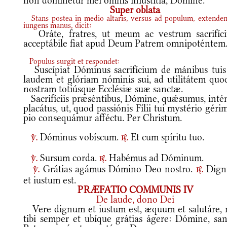
non dominétur mei omnis iniustítia, Dómine.
Super oblata
Stans postea in medio altaris, versus ad populum, extenden
iungens manus, dicit:
Oráte, fratres, ut meum ac vestrum sacrifíc
acceptábile fiat apud Deum Patrem omnipoténtem
Populus surgit et respondet:
Suscípiat Dóminus sacrifícium de mánibus tuis
laudem et glóriam nóminis sui, ad utilitátem quo
nostram totiúsque Ecclésiæ suæ sanctæ.
Sacrifíciis præséntibus, Dómine, quǽsumus, inté
placátus, ut, quod passiónis Fílii tui mystério géri
pio consequámur afféctu. Per Christum.
Dóminus vobíscum.
Et cum spíritu tuo.
v.
r.
Sursum corda.
Habémus ad Dóminum.
v.
r.
Grátias agámus Dómino Deo nostro.
Dig
v.
r.
et iustum est.
PRÆFATIO COMMUNIS IV
De laude, dono Dei
Vere dignum et iustum est, æquum et salutáre, 
tibi semper et ubíque grátias ágere: Dómine, san