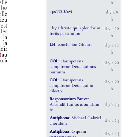
lle
h
 les
: ps113BAM
il y a 8
lle
ieu
h
est
: hy Christe qui splendor in
il y a 10
 les
feriis per annum
h
 la
 la
LH
: conclusion Gheure
il y a 17
oir
h
(
au
u’à
COL
: Omnipotens
il y a 20
sempiterne Deus qui nos
h
omnium
COL
: Omnipotens
il y a 20
sempiterne Deus qui in
h
dilecto
Responsorium Breve
:
Ascendit fumus aromatum
il y a 1 j
In
Antiphona
: Michael Gabriel
il y a 1 j
cherubim
Antiphona
: O quam
il y a 1 j
venerandus es