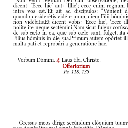
“Non venit regnum Dei cum observatióne, ne
dicent: ‘Ecce hic’ aut: ‘Illic’; ecce enim regnum
intra vos est.”Et ait ad discípulos: “Vénient di
quando desiderétis vidére unum diem Fílii hóminis
non vidébitis.Et dicent vobis: ‘Ecce hic’, ‘Ecce ill
nolíte ire neque sectémini.Nam sicut fulgur corús
de sub cælo in ea, quæ sub cælo sunt, fulget, ita 
Fílius hóminis in die sua.Primum autem opórtet il
multa pati et reprobári a generatióne hac.
Verbum Dómini.
Laus tibi, Christe.
r.
Offertorium
Ps. 118, 133
Gressus meos dírige secúndum elóquium tuum: