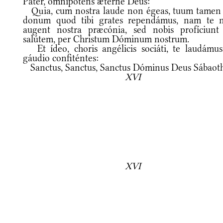
Pater, omnípotens ætérne Deus:
Quia, cum nostra laude non égeas, tuum tamen 
donum quod tibi grates rependámus, nam te 
augent nostra præcónia, sed nobis profíciunt
salútem, per Christum Dóminum nostrum.
Et ídeo, choris angélicis sociáti, te laudámus
gáudio confiténtes:
Sanctus, Sanctus, Sanctus Dóminus Deus Sábaoth
XVI
XVI