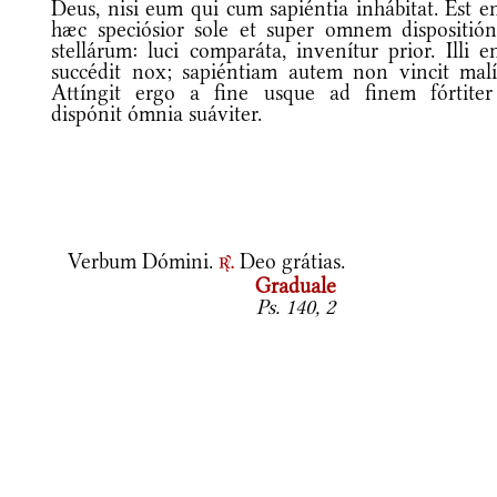
Deus, nisi eum qui cum sapiéntia inhábitat. Est e
hæc speciósior sole et super omnem dispositió
stellárum: luci comparáta, invenítur prior. Illi 
succédit nox; sapiéntiam autem non vincit malít
Attíngit ergo a fine usque ad finem fórtiter
dispónit ómnia suáviter.
Verbum Dómini.
Deo grátias.
r.
Graduale
Ps. 140, 2