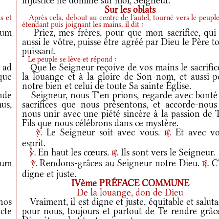
injustice ne domine sur moi, Seigneur.
Sur les oblats
s et
Après cela, debout au centre de l'autel, tourné vers le peuple
étendant puis joignant les mains, il dit :
ium
Priez, mes frères, pour que mon sacrifice, qui 
.
aussi le vôtre, puisse être agréé par Dieu le Père t
puissant.
Le peuple se lève et répond :
 ad
Que le Seigneur reçoive de vos mains le sacrifice
que
la louange et à la gloire de Son nom, et aussi p
notre bien et celui de toute Sa sainte Église.
nde
Seigneur, nous T'en prions, regarde avec bonté 
mus,
sacrifices que nous présentons, et accorde-nous
nous unir avec une piété sincère à la passion de 
Fils que nous célébrons dans ce mystère.
Le Seigneur soit avec vous.
Et avec vo
v.
r.
esprit.
En haut les cœurs.
Ils sont vers le Seigneur.
v.
r.
num
Rendons-grâces au Seigneur notre Dieu.
C'
v.
r.
digne et juste.
IVème PRÉFACE COMMUNE
De la louange, don de Dieu
nos
Vraiment, il est digne et juste, équitable et saluta
cte
pour nous, toujours et partout de Te rendre grâce