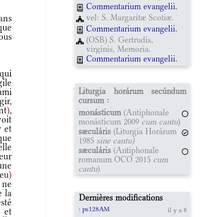
Commentarium evangelii.
vel: S. Margaritæ Scotiæ.
ans
que
Commentarium evangelii.
ous
(OSB) S. Gertrudis,
virginis, Memoria.
Commentarium evangelii.
qui
ile
Liturgia horárum secúndum
 ami
cursum :
gir,
nt
)
,
monásticum
(Antiphonale
oit
monásticum 2009
cum cantu
)
r et
sæculáris
(Liturgia Horárum
ue
1985
sine cantu)
elle
sæculáris
(Antiphonale
peur
romanum OCO 2015
cum
une
cantu
)
eu
)
 ne
e la
Dernières modifications
esté
: ps128AM
 et
il y a 8