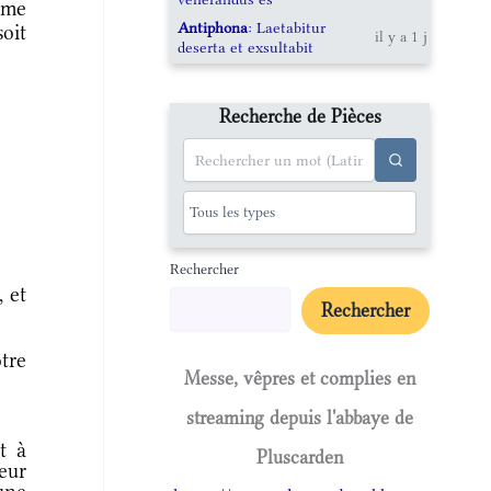
mme
Antiphona
: Laetabitur
oit
il y a 1 j
deserta et exsultabit
Recherche de Pièces
Rechercher
, et
Rechercher
tre
Messe, vêpres et complies en
streaming depuis l'abbaye de
t à
Pluscarden
eur