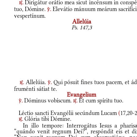
Dirigátur orátio mea sicut incénsum in conspé
r.
tuo, Dómine.
Elevátio mánuum meárum sacrifíc
v.
vespertínum.
Allelúia
Ps. 147,3
Allelúia.
Qui pósuit fines tuos pacem, et ád
r.
v.
fruménti sátiat te.
Evangelium
Dóminus vobíscum.
Et cum spíritu tuo.
v.
r.
Léctio sancti Evangélii secúndum Lucam
(
17,20-
Glória tibi Dómine.
r.
In illo tempore: Interrogátus Iesus a pharisǽ
“quándo venit regnum Dei?”, respóndit eis et dix