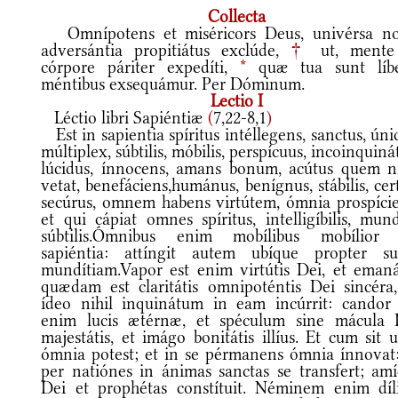
Collecta
Omnípotens et miséricors Deus, univérsa no
adversántia propitiátus exclúde,
†
ut, mente
córpore páriter expedíti,
*
quæ tua sunt líbe
méntibus exsequámur. Per Dóminum.
Lectio I
Léctio libri Sapiéntiæ
(
7,22-8,1
)
Est in sapientia spíritus intéllegens, sanctus, úni
múltiplex, súbtilis, móbilis, perspícuus, incoinquiná
lúcidus, ínnocens, amans bonum, acútus quem ni
vetat, benefáciens,humánus, benígnus, stábilis, cer
secúrus, omnem habens virtútem, ómnia prospície
et qui cápiat omnes spíritus, intelligíbilis, mun
súbtilis.Ómnibus enim mobílibus mobílior 
sapiéntia: attíngit autem ubíque propter s
mundítiam.Vapor est enim virtútis Dei, et emaná
quædam est claritátis omnipoténtis Dei sincéra,
ídeo nihil inquinátum in eam incúrrit: candor 
enim lucis ætérnæ, et spéculum sine mácula 
majestátis, et imágo bonitátis illíus. Et cum sit 
ómnia potest; et in se pérmanens ómnia ínnovat:
per natiónes in ánimas sanctas se transfert; amí
Dei et prophétas constítuit. Néminem enim díli