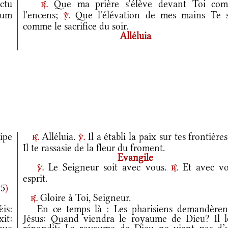
ctu
Que ma prière s'élève devant Toi co
r.
ium
l'encens;
Que l'élévation de mes mains Te s
v.
comme le sacrifice du soir.
Alléluia
ipe
Alléluia.
Il a établi la paix sur tes frontières
r.
v.
Il te rassasie de la fleur du froment.
Evangile
Le Seigneur soit avec vous.
Et avec vo
v.
r.
esprit.
25
)
Gloire à Toi, Seigneur.
r.
is:
En ce temps là : Les pharisiens demandèren
it:
Jésus: Quand viendra le royaume de Dieu? Il l