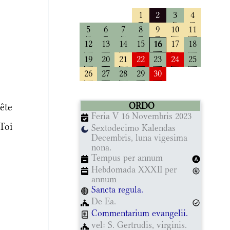
1
2
3
4
5
6
7
8
9
10
11
12
13
14
15
17
18
16
19
20
21
22
23
24
25
26
27
28
29
30
ORDO
ête
Feria V 16 Novembris 2023
 Toi
Sextodecimo Kalendas
Decembris, luna vigesima
nona.
Tempus per annum
Hebdomada XXXII per
annum
Sancta regula.
De Ea.
Commentarium evangelii.
vel: S. Gertrudis, virginis.