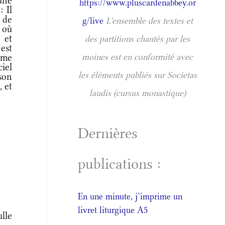
une
https://www.pluscardenabbey.or
: Il
s de
g/live
L'ensemble des textes et
t où
 et
des partitions chantés par les
 est
omme
moines est en conformité avec
ciel
les éléments publiés sur Societas
 son
, et
laudis (cursus monastique)
Dernières
publications :
En une minute, j’imprime un
livret liturgique A5
lle