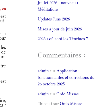
Juillet 2026 : nouveau :
, en
Méditations
est
Updates June 2026
out-
Mises à jour de juin 2026
, à
our
2026 : où sont les Ténèbres ?
les
 de
Commentaires :
Ton
tre
admin
sur
Application :
fonctionnalités et corrections du
est
26 octobre 2025
admin
sur
Ordo Missae
ire,
Thibault
sur
Ordo Missae
s :