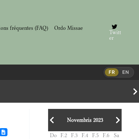
ions fréquentes (FAQ)
Ordo Missae
Twitt
er
FR
EN
Novembris 2023
Do
F.2
F.3
F.4
F.5
F.6
Sa