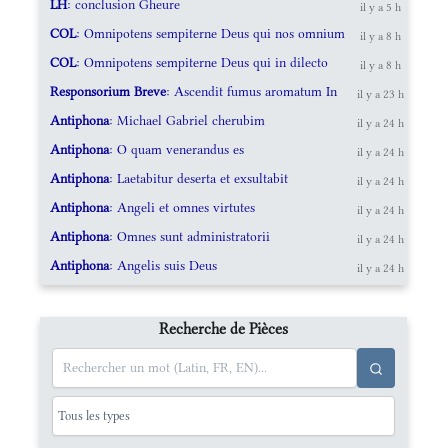
LH
: conclusion Gheure
il y a 5 h
COL
: Omnipotens sempiterne Deus qui nos omnium
il y a 8 h
COL
: Omnipotens sempiterne Deus qui in dilecto
il y a 8 h
Responsorium Breve
: Ascendit fumus aromatum In
il y a 23 h
Antiphona
: Michael Gabriel cherubim
il y a 24 h
Antiphona
: O quam venerandus es
il y a 24 h
Antiphona
: Laetabitur deserta et exsultabit
il y a 24 h
Antiphona
: Angeli et omnes virtutes
il y a 24 h
Antiphona
: Omnes sunt administratorii
il y a 24 h
Antiphona
: Angelis suis Deus
il y a 24 h
Recherche de Pièces