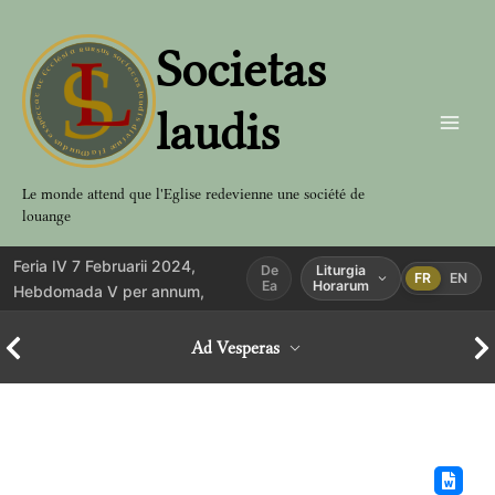
Aller
au
Societas
contenu
laudis
Le monde attend que l'Eglise redevienne une société de
louange
Feria IV 7 Februarii 2024,
De
Liturgia
FR
EN
Ea
Horarum
Hebdomada V per annum,
Ad Vesperas