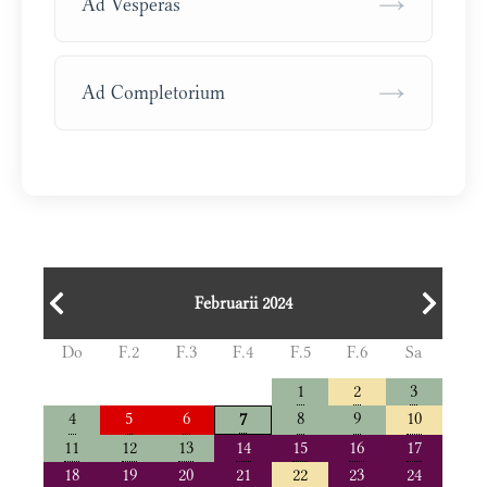
→
Ad Vesperas
→
Ad Completorium
Februarii 2024
Do
F.2
F.3
F.4
F.5
F.6
Sa
1
2
3
4
5
6
8
9
10
7
11
12
13
14
15
16
17
18
19
20
21
22
23
24