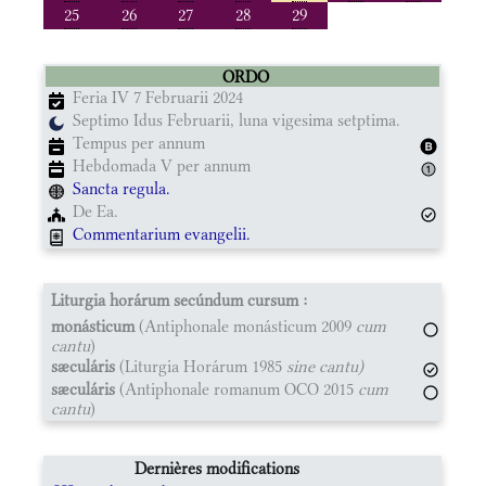
25
26
27
28
29
ORDO
Feria IV 7 Februarii 2024
Septimo Idus Februarii, luna vigesima setptima.
Tempus per annum
Hebdomada V per annum
Sancta regula.
De Ea.
Commentarium evangelii.
Liturgia horárum secúndum cursum :
monásticum
(Antiphonale monásticum 2009
cum
cantu
)
sæculáris
(Liturgia Horárum 1985
sine cantu)
sæculáris
(Antiphonale romanum OCO 2015
cum
cantu
)
Dernières modifications