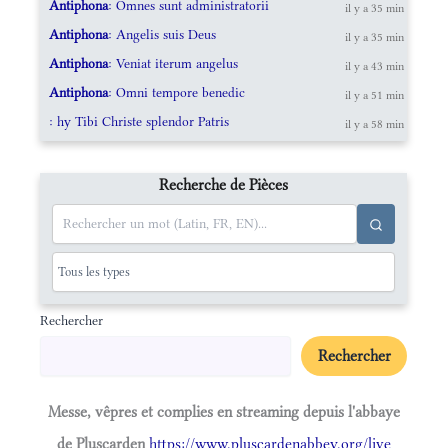
Antiphona
: Omnes sunt administratorii
il y a 35 min
Antiphona
: Angelis suis Deus
il y a 35 min
Antiphona
: Veniat iterum angelus
il y a 43 min
Antiphona
: Omni tempore benedic
il y a 51 min
: hy Tibi Christe splendor Patris
il y a 58 min
Recherche de Pièces
Rechercher
Rechercher
Messe, vêpres et complies en streaming depuis l'abbaye
de Pluscarden
https://www.pluscardenabbey.org/live