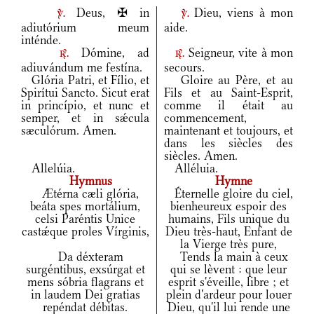
Deus, ✠ in
Dieu, viens à mon
v.
v.
adiutórium meum
aide.
inténde.
Dómine, ad
Seigneur, vite à mon
r.
r.
adiuvándum me festína.
secours.
Glória Patri, et Fílio, et
Gloire au Père, et au
Spirítui Sancto. Sicut erat
Fils et au Saint-Esprit,
in princípio, et nunc et
comme il était au
semper, et in sǽcula
commencement,
sæculórum. Amen.
maintenant et toujours, et
dans les siècles des
siècles. Amen.
Allelúia.
Alléluia.
Hymnus
Hymne
Ætérna cæli glória,
Éternelle gloire du ciel,
beáta spes mortálium,
bienheureux espoir des
celsi Paréntis Unice
humains, Fils unique du
castǽque proles Vírginis,
Dieu très-haut, Enfant de
la Vierge très pure,
Da déxteram
Tends la main à ceux
surgéntibus, exsúrgat et
qui se lèvent : que leur
mens sóbria flagrans et
esprit s'éveille, libre ; et
in laudem Dei gratias
plein d'ardeur pour louer
repéndat débitas.
Dieu, qu'il lui rende une