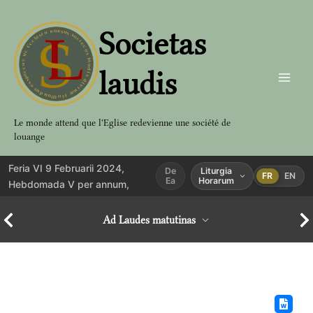
Aller
au
Societas
contenu
laudis
Le monde attend que l'Eglise redevienne une société de
louange
Feria VI 9 Februarii 2024,
De
Liturgia
FR
EN
Ea
Horarum
Hebdomada V per annum,
Ad Laudes matutinas