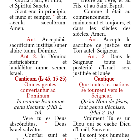
Glória Patri, et Fílio,
*
Gloire au Père, et au
et Spirítui Sancto.
Fils, et au Saint Esprit.
Sicut erat in princípio,
Comme il était au
et nunc et semper,
*
et in
commencement,
sǽcula sæculórum.
maintenant et toujours, et
Amen.
dans les siècles des
siècles. Amen.
Ant.
Acceptábis
Ant.
Accepte le
sacrifícium iustítiæ super
sacrifice de justice sur
altáre tuum, Dómine.
Ton autel, Seigneur.
Ant.
2.
In Dómino
Ant.
2.
Dans le
iustificábitur et
Seigneur toute la
laudábitur omne semen
postérité d'Israël sera
Israel.
justifiée et louée
Canticum (Is 45, 15-25)
Cantique
Omnes gentes
Que toutes les nations
convertantur ad
se tournent vers le
Dominum
Seigneur.
In nomine Iesu omne
Qu'au Nom de Jésus,
genu flectatur (Phil 2,
tout genou fléchisse.
10).
(Phil 2, 10).
Vere tu es Deus
Vraiment Tu es un
abscónditus,
*
Deus
Dieu qui se cache Dieu
Israel salvátor.
d'Israël, Sauveur.
Confúsi sunt et
Ils sont tous humiliés,