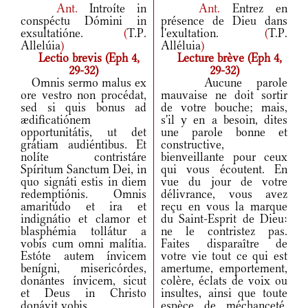
Ant.
Introíte in
Ant.
Entrez en
conspéctu Dómini in
présence de Dieu dans
exsultatióne.
(
T.P.
l'exultation.
(
T.P.
Allelúia
)
Alléluia
)
Lectio brevis (Eph 4,
Lecture brève (Eph 4,
29-32)
29-32)
Omnis sermo malus ex
Aucune parole
ore vestro non procédat,
mauvaise ne doit sortir
sed si quis bonus ad
de votre bouche; mais,
ædificatiónem
s'il y en a besoin, dites
opportunitátis, ut det
une parole bonne et
grátiam audiéntibus. Et
constructive,
nolíte contristáre
bienveillante pour ceux
Spíritum Sanctum Dei, in
qui vous écoutent. En
quo signáti estis in diem
vue du jour de votre
redemptiónis. Omnis
délivrance, vous avez
amaritúdo et ira et
reçu en vous la marque
indignátio et clamor et
du Saint-Esprit de Dieu:
blasphémia tollátur a
ne le contristez pas.
vobis cum omni malítia.
Faites disparaître de
Estóte autem ínvicem
votre vie tout ce qui est
benígni, misericórdes,
amertume, emportement,
donántes ínvicem, sicut
colère, éclats de voix ou
et Deus in Christo
insultes, ainsi que toute
donávit vobis.
espèce de méchanceté.