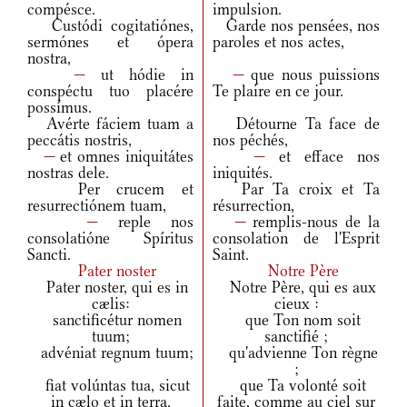
compésce.
impulsion.
Custódi cogitatiónes,
Garde nos pensées, nos
sermónes et ópera
paroles et nos actes,
nostra,
—
ut hódie in
—
que nous puissions
conspéctu tuo placére
Te plaire en ce jour.
possímus.
Avérte fáciem tuam a
Détourne Ta face de
peccátis nostris,
nos péchés,
—
et omnes iniquitátes
—
et efface nos
nostras dele.
iniquités.
Per crucem et
Par Ta croix et Ta
resurrectiónem tuam,
résurrection,
—
reple nos
—
remplis-nous de la
consolatióne Spíritus
consolation de l'Esprit
Sancti.
Saint.
Pater noster
Notre Père
Pater noster, qui es in
Notre Père, qui es aux
cælis:
cieux :
sanctificétur nomen
que Ton nom soit
tuum;
sanctifié ;
advéniat regnum tuum;
qu'advienne Ton règne
;
fiat volúntas tua, sicut
que Ta volonté soit
in cælo et in terra.
faite, comme au ciel sur