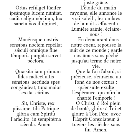
juste grâce.
Ortus refúlget lúcifer
L'étoile du matin
ipsámque lucem núntiat,
rayonne, elle annonce le
cadit calígo nóctium, lux
vrai soleil ; les ombres
sancta nos illúminet,
de la nuit s'effacent :
Lumière sainte, éclaire-
nous !
Manénsque nostris
En demeurant dans
sénsibus noctem repéllat
notre coeur, repousse la
sǽculi omníque fine
nuit de ce monde ; garde
témporis purgáta servet
nos âmes sans péché
péctora.
jusqu'au terme de notre
vie.
Quæsíta iam primum
Que la foi d'abord, si
fides radícet altis
précieuse, s'enracine au
sénsibus, secúnda spes
fond de nos cœurs ;
congáudeat; tunc maior
qu'ensuite exulte
exstat cáritas.
l'espérance, qu'enfin la
charité l'emporte !
Sit, Christe, rex
O Christ, ô Roi plein
piíssime, tibi Patríque
de bonté, gloire à Toi et
glória cum Spíritu
gloire à Ton Père, avec
Paráclito, in sempitérna
l'Esprit Consolateur, à
sǽcula. Amen.
travers les siècles sans
fin. Amen.