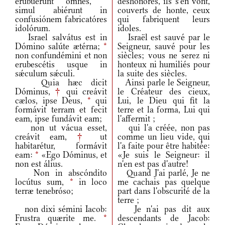
erubuérunt omnes,
*
déshonorés, ils s'en vont,
simul abiérunt in
couverts de honte, ceux
confusiónem fabricatóres
qui fabriquent leurs
idolórum.
idoles.
Israel salvátus est in
Israël est sauvé par le
Dómino salúte ætérna;
*
Seigneur, sauvé pour les
non confundémini et non
siècles; vous ne serez ni
erubescétis usque in
honteux ni humiliés pour
sǽculum sǽculi.
la suite des siècles.
Quia hæc dicit
Ainsi parle le Seigneur,
Dóminus,
†
qui creávit
le Créateur des cieux,
cælos, ipse Deus,
*
qui
Lui, le Dieu qui fit la
formávit terram et fecit
terre et la forma, Lui qui
eam, ipse fundávit eam;
l'affermit ;
non ut vácua esset,
qui l'a créée, non pas
creávit eam,
†
ut
comme un lieu vide, qui
habitarétur, formávit
l'a faite pour être habitée:
eam:
*
«Ego Dóminus, et
«Je suis le Seigneur: il
non est álius.
n'en est pas d'autre!
Non in abscóndito
Quand J'ai parlé, Je ne
locútus sum,
*
in loco
me cachais pas quelque
terræ tenebróso;
part dans l'obscurité de la
terre ;
non dixi sémini Iacob:
Je n'ai pas dit aux
Frustra quærite me.
*
descendants de Jacob: