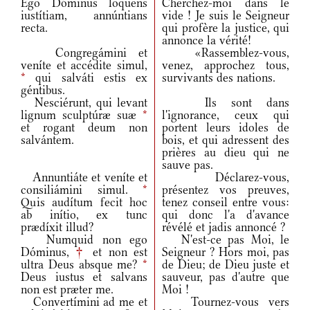
Ego Dóminus loquens
Cherchez-moi dans le
iustítiam, annúntians
vide ! Je suis le Seigneur
recta.
qui profère la justice, qui
annonce la vérité!
Congregámini et
«Rassemblez-vous,
veníte et accédite simul,
venez, approchez tous,
*
qui salváti estis ex
survivants des nations.
géntibus.
Nesciérunt, qui levant
Ils sont dans
lignum sculptúræ suæ
*
l'ignorance, ceux qui
et rogant deum non
portent leurs idoles de
salvántem.
bois, et qui adressent des
prières au dieu qui ne
sauve pas.
Annuntiáte et veníte et
Déclarez-vous,
consiliámini simul.
*
présentez vos preuves,
Quis audítum fecit hoc
tenez conseil entre vous:
ab inítio, ex tunc
qui donc l'a d'avance
prædíxit illud?
révélé et jadis annoncé ?
Numquid non ego
N'est-ce pas Moi, le
Dóminus,
†
et non est
Seigneur ? Hors moi, pas
ultra Deus absque me?
*
de Dieu; de Dieu juste et
Deus iustus et salvans
sauveur, pas d'autre que
non est præter me.
Moi !
Convertímini ad me et
Tournez-vous vers