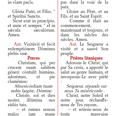
in viam pacis.
pas dans la voie de la
paix.
Glória Patri, et Fílio,
*
Gloire au Père, et au
et Spirítui Sancto.
Fils, et au Saint Esprit.
Sicut erat in princípio,
Comme il était au
et nunc et semper,
*
et in
commencement,
sǽcula sæculórum.
maintenant et toujours, et
Amen.
dans les siècles des
siècles. Amen.
Ant.
Visitávit et fecit
Ant.
Le Seigneur a
redemptiónem Dóminus
visité et a sauvé Son
plebis suæ.
peuple.
Preces
Prières litaniques
Christum, qui per
Adorons le Christ, qui
crucem suam salútem
par Sa croix, a apporté le
géneri cóntulit humáno,
salut au genre humain, et
adorémus, et pie
invoquons-Le avec piété
clamémus:
:
Misericórdiam tuam
Seigneur, répands sur
nobis largíre, Dómine.
nous Ta miséricorde .
Christe, sol et dies
Christ, notre Soleil et
noster, illúmina nos
notre jour, réchauffe-
rádiis tuis,
nous de Tes rayons,
—
et omnes sensus
—
et retiens-nous de
malos iam mane
toute mauvaise