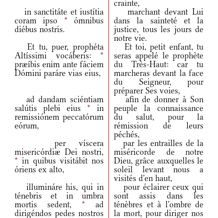
crainte,
in sanctitáte et iustítia
marchant devant Lui
coram ipso
*
ómnibus
dans la sainteté et la
diébus nostris.
justice, tous les jours de
notre vie.
Et tu, puer, prophéta
Et toi, petit enfant, tu
Altíssimi vocáberis:
*
seras appelé le prophète
præíbis enim ante fáciem
du Très-Haut: car tu
Dómini paráre vias eius,
marcheras devant la face
du Seigneur, pour
préparer Ses voies,
ad dandam sciéntiam
afin de donner à Son
salútis plebi eius
*
in
peuple la connaissance
remissiónem peccatórum
du salut, pour la
eórum,
rémission de leurs
péchés,
per víscera
par les entrailles de la
misericórdiæ Dei nostri,
miséricorde de notre
*
in quibus visitábit nos
Dieu, grâce auxquelles le
óriens ex alto,
soleil levant nous a
visités d'en haut,
illumináre his, qui in
pour éclairer ceux qui
ténebris et in umbra
sont assis dans les
mortis sedent,
*
ad
ténèbres et à l'ombre de
dirigéndos pedes nostros
la mort, pour diriger nos