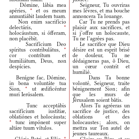
Dómine, lábia mea
Seigneur, Tu ouvriras
apéries,
*
et os meum
mes lèvres, et ma bouche
annuntiábit laudem tuam.
annoncera Ta louange.
Non enim sacrifício
Car Tu ne prends pas
delectáris,
*
plaisir aux sacrifices, et
holocáustum, si ófferam,
si j’offre un holocauste,
non placébit.
Tu ne l’agrées pas.
Sacrifícium Deo
Le sacrifice que Dieu
spíritus contribulátus,
*
désire est un esprit brisé
cor contrítum et
de douleur, Tu ne
humiliátum, Deus, non
dédaigneras pas, ô Dieu,
despícies.
un cœur contrit et
humilié.
Benígne fac, Dómine,
Dans Ta bonne
in bona voluntáte tua
volonté, Seigneur, traite
Sion,
*
ut ædificéntur
bénignement Sion ; afin
muri Ierúsalem.
que les murs de
Jérusalem soient bâtis.
Tunc acceptábis
Alors Tu agréeras un
sacrifícium iustítiæ,
sacrifice de justice, des
oblatiónes et holocáusta;
oblations et des
*
tunc impónent super
holocaustes ; alors, on
altáre tuum vítulos.
mettra sur Ton autel de
jeunes taureaux.