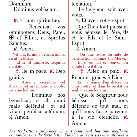
Dóminum.
tentation.
Dóminus vobíscum.
Le Seigneur soit avec
vous.
Et cum spíritu tuo.
Et avec votre esprit.
r.
r.
Benedícat vos
Que Dieu tout puissant
omnípotens Deus, Pater,
vous bénisse, le Père, ✠
✠ et Fílius, et Spíritus
et le Fils et le Saint-
Sanctus.
Esprit.
Amen.
Amen.
r.
r.
Vel alia formula benedictionis,
Ou une autre formule de
sicut in Missa.
bénédiction, comme à la Messe.
Et si fit dimissio, sequitur
Et si on fait un renvoi, on
invitatio:
ajoute l'invitation :
Ite in pace.
Deo
Allez en paix.
v.
r.
v.
r.
grátias.
Rendons grâces à Dieu.
Absente sacerdote vel
En l'absence d'un diacre ou
diacono, et in recitatione a solo,
d'un prêtre, et dans la récitation
sic concluditur:
seul, on conclut ainsi :
Dóminus nos
Que le Seigneur nous
benedícat, et ab omni
bénisse, qu'Il nous
malo deféndat, et ad
défende de tout mal, et
vitam perdúcat ætérnam.
qu'Il nous fasse parvenir
Amen.
à la vie éternelle.
r.
r.
Amen.
Les traductions proposées ici ont pour seul but une meilleure
compréhension du texte latin. Elles ne doivent pas être utilisées à