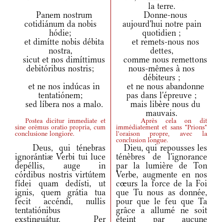
la terre.
Panem nostrum
Donne-nous
cotidiánum da nobis
aujourd'hui notre pain
hódie;
quotidien ;
et dimítte nobis débita
et remets-nous nos
nostra,
dettes,
sicut et nos dimíttimus
comme nous remettons
debitóribus nostris;
nous-mêmes à nos
débiteurs ;
et ne nos indúcas in
et ne nous abandonne
tentatiónem;
pas dans l'épreuve ;
sed líbera nos a malo.
mais libère nous du
mauvais.
Postea dicitur immediate et
Après cela on dit
sine orémus oratio propria, cum
immédiatement et sans "Prions"
conclusione longiore.
l'oraison propre, avec la
conclusion longue.
Deus, qui ténebras
Dieu, qui repousses les
ignorántiæ Verbi tui luce
ténèbres de l'ignorance
depéllis, auge in
par la lumière de Ton
córdibus nostris virtútem
Verbe, augmente en nos
fídei quam dedísti, ut
cœurs la force de la Foi
ignis, quem grátia tua
que Tu nous as donnée,
fecit accéndi, nullis
pour que le feu que Ta
tentatiónibus
grâce a allumé ne soit
exstinguátur. Per
éteint par aucune