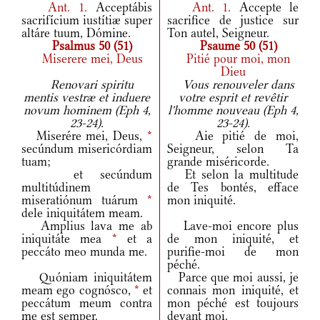
Ant.
1.
Acceptábis
Ant.
1.
Accepte le
sacrifícium iustítiæ super
sacrifice de justice sur
altáre tuum, Dómine.
Ton autel, Seigneur.
Psalmus 50 (51)
Psaume 50 (51)
Miserere mei, Deus
Pitié pour moi, mon
Dieu
Renovari spiritu
Vous renouveler dans
mentis vestræ et induere
votre esprit et revêtir
novum hominem (Eph 4,
l'homme nouveau (Eph 4,
23-24).
23-24).
Miserére mei, Deus,
*
Aie pitié de moi,
secúndum misericórdiam
Seigneur, selon Ta
tuam;
grande miséricorde.
et secúndum
Et selon la multitude
multitúdinem
de Tes bontés, efface
miseratiónum tuárum
*
mon iniquité.
dele iniquitátem meam.
Amplius lava me ab
Lave-moi encore plus
iniquitáte mea
*
et a
de mon iniquité, et
peccáto meo munda me.
purifie-moi de mon
péché.
Quóniam iniquitátem
Parce que moi aussi, je
meam ego cognósco,
*
et
connais mon iniquité, et
peccátum meum contra
mon péché est toujours
me est semper.
devant moi.