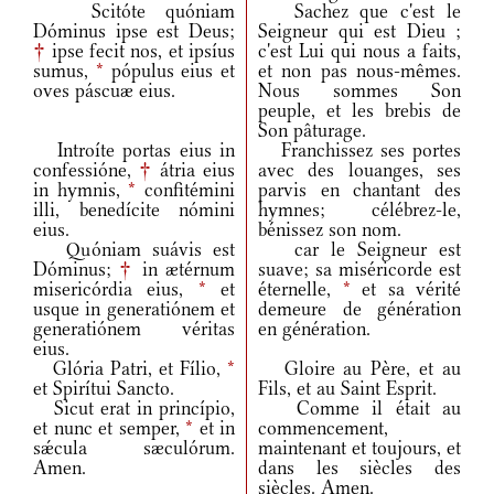
Scitóte quóniam
Sachez que c'est le
Dóminus ipse est Deus;
Seigneur qui est Dieu ;
†
ipse fecit nos, et ipsíus
c'est Lui qui nous a faits,
sumus,
*
pópulus eius et
et non pas nous-mêmes.
oves páscuæ eius.
Nous sommes Son
peuple, et les brebis de
Son pâturage.
Introíte portas eius in
Franchissez ses portes
confessióne,
†
átria eius
avec des louanges, ses
in hymnis,
*
confitémini
parvis en chantant des
illi, benedícite nómini
hymnes; célébrez-le,
eius.
bénissez son nom.
Quóniam suávis est
car le Seigneur est
Dóminus;
†
in ætérnum
suave; sa miséricorde est
misericórdia eius,
*
et
éternelle,
*
et sa vérité
usque in generatiónem et
demeure de génération
generatiónem véritas
en génération.
eius.
Glória Patri, et Fílio,
*
Gloire au Père, et au
et Spirítui Sancto.
Fils, et au Saint Esprit.
Sicut erat in princípio,
Comme il était au
et nunc et semper,
*
et in
commencement,
sǽcula sæculórum.
maintenant et toujours, et
Amen.
dans les siècles des
siècles. Amen.