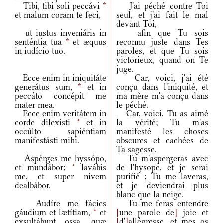
Tibi, tibi soli peccávi
*
J'ai péché contre Toi
et malum coram te feci,
seul, et j'ai fait le mal
devant Toi,
ut iustus inveniáris in
afin que Tu sois
senténtia tua
*
et æquus
reconnu juste dans Tes
in iudício tuo.
paroles, et que Tu sois
victorieux, quand on Te
juge.
Ecce enim in iniquitáte
Car, voici, j'ai été
generátus sum,
*
et in
conçu dans l'iniquité, et
peccáto concépit me
ma mère m'a conçu dans
mater mea.
le péché.
Ecce enim veritátem in
Car, voici, Tu as aimé
corde dilexísti
*
et in
la vérité; Tu m'as
occúlto sapiéntiam
manifesté les choses
manifestásti mihi.
obscures et cachées de
Ta sagesse.
Aspérges me hyssópo,
Tu m'aspergeras avec
et mundábor;
*
lavábis
de l'hysope, et je serai
me, et super nivem
purifié ; Tu me laveras,
dealbábor.
et je deviendrai plus
blanc que la neige.
Audíre me fácies
Tu me feras entendre
gáudium et lætítiam,
*
et
[
une parole de
]
joie et
exsultábunt ossa, quæ
[
d'
]
allégresse, et mes os