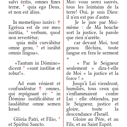
salvi éritis, omnes fines
Moi: vous serez sauvés,
terræ,
*
quia ego Deus,
tous les lointains de la
et non est álius.
terre! Oui, je suis Dieu:
il n'en est pas d'autre.
In memetípso iurávi:
†
Je le jure par Moi-
Egréssa est de ore meo
même : de Ma bouche
iustítia,
*
verbum, quod
sort la justice, la parole
non revertétur;
que rien n'arrête.
quia mihi curvábitur
car devant Moi, tout
omne genu,
*
et iurábit
genou fléchira, toute
omnis língua».
langue en fera le serment
»
«Tantum in Dómino»
« Par le Seigneur
dicent
*
«sunt iustítiæ et
seulement » dira-t-elle
robur!».
de Moi « la justice et la
force ! »
Ad eum vénient et
Jusqu'à Lui viendront,
confundéntur
†
omnes,
humiliés, tous ceux qui
qui repúgnant ei:
*
in
s'enflammaient contre
Dómino iustificábitur et
Lui : elle obtiendra, par
laudábitur omne semen
le Seigneur, justice et
Israel.
gloire, toute la
descendance d'Israël.
Glória Patri, et Fílio,
*
Gloire au Père, et au
et Spirítui Sancto.
Fils, et au Saint Esprit.