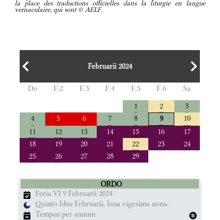
la place des traductions officielles dans la liturgie en langue
vernaculaire, qui sont © AELF.
Februarii 2024
Do
F.2
F.3
F.4
F.5
F.6
Sa
1
2
3
4
5
6
7
8
10
9
11
12
13
14
15
16
17
18
19
20
21
22
23
24
25
26
27
28
29
ORDO
Feria VI 9 Februarii 2024
Quinto Idus Februarii, luna vigesima nona.
Tempus per annum