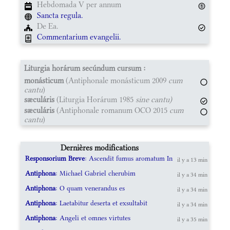
Hebdomada V per annum
Sancta regula.
De Ea.
Commentarium evangelii.
Liturgia horárum secúndum cursum :
monásticum
(Antiphonale monásticum 2009
cum
cantu
)
sæculáris
(Liturgia Horárum 1985
sine cantu)
sæculáris
(Antiphonale romanum OCO 2015
cum
cantu
)
Dernières modifications
Responsorium Breve
: Ascendit fumus aromatum In
il y a 13 min
Antiphona
: Michael Gabriel cherubim
il y a 34 min
Antiphona
: O quam venerandus es
il y a 34 min
Antiphona
: Laetabitur deserta et exsultabit
il y a 34 min
Antiphona
: Angeli et omnes virtutes
il y a 35 min