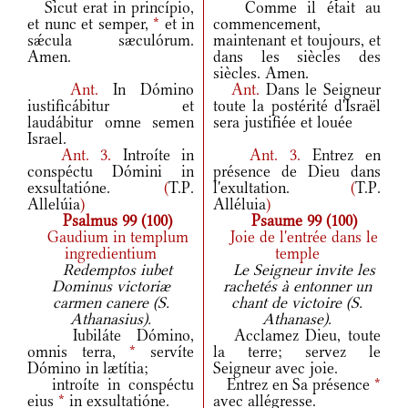
Sicut erat in princípio,
Comme il était au
et nunc et semper,
*
et in
commencement,
sǽcula sæculórum.
maintenant et toujours, et
Amen.
dans les siècles des
siècles. Amen.
Ant.
In Dómino
Ant.
Dans le Seigneur
iustificábitur et
toute la postérité d'Israël
laudábitur omne semen
sera justifiée et louée
Israel.
Ant.
3.
Introíte in
Ant.
3.
Entrez en
conspéctu Dómini in
présence de Dieu dans
exsultatióne.
(
T.P.
l'exultation.
(
T.P.
Allelúia
)
Alléluia
)
Psalmus 99 (100)
Psaume 99 (100)
Gaudium in templum
Joie de l'entrée dans le
ingredientium
temple
Redemptos iubet
Le Seigneur invite les
Dominus victoriæ
rachetés à entonner un
carmen canere (S.
chant de victoire (S.
Athanasius).
Athanase).
Iubiláte Dómino,
Acclamez Dieu, toute
omnis terra,
*
servíte
la terre; servez le
Dómino in lætítia;
Seigneur avec joie.
introíte in conspéctu
Entrez en Sa présence
*
eius
*
in exsultatióne.
avec allégresse.