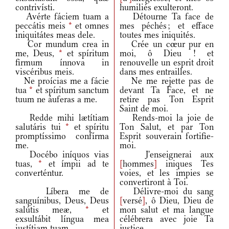
contrivísti.
humiliés exulteront.
Avérte fáciem tuam a
Détourne Ta face de
peccátis meis
*
et omnes
mes péchés ; et efface
iniquitátes meas dele.
toutes mes iniquités.
Cor mundum crea in
Crée un cœur pur en
me, Deus,
*
et spíritum
moi, ô Dieu ! et
firmum ínnova in
renouvelle un esprit droit
viscéribus meis.
dans mes entrailles.
Ne proícias me a fácie
Ne me rejette pas de
tua
*
et spíritum sanctum
devant Ta Face, et ne
tuum ne áuferas a me.
retire pas Ton Esprit
Saint de moi.
Redde mihi lætítiam
Rends-moi la joie de
salutáris tui
*
et spíritu
Ton Salut, et par Ton
promptíssimo confírma
Esprit souverain fortifie-
me.
moi.
Docébo iníquos vias
J'enseignerai aux
tuas,
*
et ímpii ad te
[
hommes
]
iniques Tes
converténtur.
voies, et les impies se
convertiront à Toi.
Líbera me de
Délivre-moi du sang
sanguínibus, Deus, Deus
[
versé
]
, ô Dieu, Dieu de
salútis meæ,
*
et
mon salut et ma langue
exsultábit língua mea
célébrera avec joie Ta
iustítiam tuam.
justice.