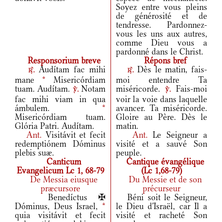
Soyez entre vous pleins
de générosité et de
tendresse. Pardonnez-
vous les uns aux autres,
comme Dieu vous a
pardonné dans le Christ.
Responsorium breve
Répons bref
Audítam fac mihi
Dès le matin, fais-
r.
r.
mane
*
Misericórdiam
moi entendre Ta
tuam. Audítam.
Notam
miséricorde.
Fais-moi
v.
v.
fac mihi viam in qua
voir la voie dans laquelle
ámbulem.
*
avancer. Ta miséricorde.
Misericórdiam tuam.
Gloire au Père. Dès le
Glória Patri. Audítam.
matin.
Ant.
Visitávit et fecit
Ant.
Le Seigneur a
redemptiónem Dóminus
visité et a sauvé Son
plebis suæ.
peuple.
Canticum
Cantique évangélique
Evangelicum Lc 1, 68-79
(Lc 1,68-79)
De Messia eiusque
Du Messie et de son
præcursore
précurseur
Benedíctus ✠
Béni soit le Seigneur,
Dóminus, Deus Israel,
*
le Dieu d'Israël, car Il a
quia visitávit et fecit
visité et racheté Son