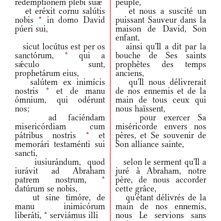
redemptiónem plebi suæ
peuple,
et eréxit cornu salútis
et nous a suscité un
nobis
*
in domo David
puissant Sauveur dans la
púeri sui,
maison de David, Son
enfant,
sicut locútus est per os
ainsi qu'Il a dit par la
sanctórum,
*
qui a
bouche de Ses saints
sǽculo sunt,
prophètes des temps
prophetárum eius,
anciens,
salútem ex inimícis
qu'Il nous délivrerait
nostris
*
et de manu
de nos ennemis et de la
ómnium, qui odérunt
main de tous ceux qui
nos;
nous haïssent,
ad faciéndam
pour exercer Sa
misericórdiam cum
miséricorde envers nos
pátribus nostris
*
et
pères, et Se souvenir de
memorári testaménti sui
Son alliance sainte,
sancti,
iusiurándum, quod
selon le serment qu'Il a
iurávit ad Abraham
juré à Abraham, notre
patrem nostrum,
*
père, de nous accorder
datúrum se nobis,
cette grâce,
ut sine timóre, de
qu'étant délivrés de la
manu inimicórum
main de nos ennemis,
liberáti,
*
serviámus illi
nous Le servions sans