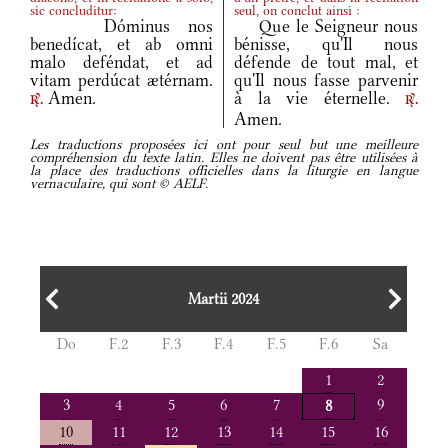
sic concluditur:
seul, on conclut ainsi :
Dóminus nos
Que le Seigneur nous
benedícat, et ab omni
bénisse, qu'Il nous
malo deféndat, et ad
défende de tout mal, et
vitam perdúcat ætérnam.
qu'Il nous fasse parvenir
Amen.
à la vie éternelle.
r.
r.
Amen.
Les traductions proposées ici ont pour seul but une meilleure
compréhension du texte latin. Elles ne doivent pas être utilisées à
la place des traductions officielles dans la liturgie en langue
vernaculaire, qui sont © AELF.
Martii 2024
Do
F.2
F.3
F.4
F.5
F.6
Sa
1
2
3
4
5
6
7
9
8
10
11
12
13
14
15
16