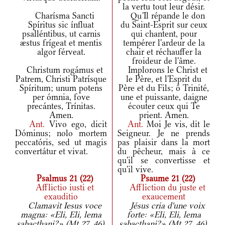
la vertu tout leur désir.
Charísma Sancti
Qu'Il répande le don
Spíritus sic ínfluat
du Saint-Esprit sur ceux
psalléntibus, ut carnis
qui chantent, pour
æstus frígeat et mentis
tempérer l'ardeur de la
algor férveat.
chair et réchauffer la
froideur de l'âme.
Christum rogámus et
Implorons le Christ et
Patrem, Christi Patrísque
le Père, et l'Esprit du
Spíritum; unum potens
Père et du Fils; ô Trinité,
per ómnia, fove
une et puissante, daigne
precántes, Trínitas.
écouter ceux qui Te
Amen.
prient. Amen.
Ant.
Vivo ego, dicit
Ant.
Moi Je vis, dit le
Dóminus; nolo mortem
Seigneur. Je ne prends
peccatóris, sed ut magis
pas plaisir dans la mort
convertátur et vivat.
du pêcheur, mais à ce
qu'il se convertisse et
qu'il vive.
Psalmus 21 (22)
Psaume 21 (22)
Afflictio iusti et
Affliction du juste et
exauditio
exaucement
Clamavit Iesus voce
Jésus cria d'une voix
magna: «Eli, Eli, lema
forte: «Eli, Eli, lema
sabacthani?» (Mt 27, 46).
sabacthani?» (Mt 27, 46).