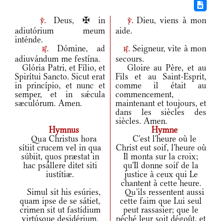
Deus, ✠ in
Dieu, viens à mon
v.
v.
adiutórium meum
aide.
inténde.
Dómine, ad
Seigneur, vite à mon
r.
r.
adiuvándum me festína.
secours.
Glória Patri, et Fílio, et
Gloire au Père, et au
Spirítui Sancto. Sicut erat
Fils et au Saint-Esprit,
in princípio, et nunc et
comme il était au
semper, et in sǽcula
commencement,
sæculórum. Amen.
maintenant et toujours, et
dans les siècles des
siècles. Amen.
Hymnus
Hymne
Qua Christus hora
C'est l'heure où le
sítiit crucem vel in qua
Christ eut soif, l'heure où
súbiit, quos præstat in
Il monta sur la croix;
hac psállere ditet siti
qu'Il donne soif de la
iustítiæ.
justice à ceux qui Le
chantent à cette heure.
Simul sit his esúries,
Qu'ils ressentent aussi
quam ipse de se sátiet,
cette faim que Lui seul
crimen sit ut fastídium
peut rassasier; que le
virtúsque desidérium.
péché leur soit dégoût, et