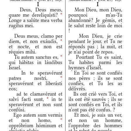
I
I
Deus, Deus meus,
Mon Dieu, mon Dieu,
quare me dereliquísti?
*
pourquoi m'as-Tu
Longe a salúte mea verba
abandonné? Je gémis, et
rugítus mei.
le salut reste loin de moi
!
Deus meus, clamo per
Mon Dieu, je crie
diem, et non exáudis,
*
pendant le jour, et Tu ne
et nocte, et non est
réponds pas ; la nuit, et
réquies mihi.
je n'ai point de repos.
Tu autem sanctus es,
*
Pourtant Tu es saint,
qui hábitas in láudibus
Tu habites parmi les
Israel.
hymnes d'Israël.
In te speravérunt
En Toi se sont confiés
patres nostri,
*
nos pères ; ils se sont
speravérunt et liberásti
confiés, et Tu les as
eos;
délivrés.
ad te clamavérunt et
Ils ont crié vers Toi, et
salvi facti sunt,
*
in te
ils ont été sauvés ; ils se
speravérunt et non sunt
sont confiés en Toi, et ils
confúsi.
n'ont pas été confus. ?
Ego autem sum vermis
Et moi, je suis un ver,
et non homo,
*
et non un homme,
oppróbrium hóminum et
l'opprobre des hommes
abiéctio plebis.
et le rebut du peuple.