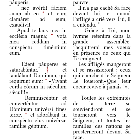
páuperis,
pauvre,
nec avértit fáciem
Il n'a pas caché Sa face
suam ab eo
*
et, cum
devant lui, et quand
clamáret ad eum,
l'affligé a crié vers Lui, Il
exaudívit.
a entendu. "
Apud te laus mea in
Grâce à Toi, mon
ecclésia magna;
*
vota
hymne retentira dans la
mea reddam in
grande assemblée,
conspéctu timéntium
j'acquitterai mes voeux
eum.
en présence de ceux qui
Te craignent.
Edent páuperes et
Les affligés mangeront
saturabúntur,
†
et
et se rassasieront ; ceux
laudábunt Dóminum, qui
qui cherchent le Seigneur
requírunt eum:
*
«Vivant
Le loueront.«Que leur
corda eórum in sǽculum
coeur revive à jamais !».
sǽculi!».
Reminiscéntur et
Toutes les extrémités
converténtur ad
de la terre se
Dóminum univérsi fines
souviendront et se
terræ,
*
et adorábunt in
tourneront vers le
conspéctu eius univérsæ
Seigneur, et toutes les
famíliæ géntium.
familles des nations se
prosterneront devant Sa
face.