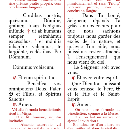
sine orémus oratio propria, cum
immédiatement et sans "Prions"
conclusione longiore.
l'oraison propre, avec la
conclusion longue.
Córdibus nostris,
Dans Ta bonté,
quǽsumus, Dómine,
Seigneur, répands Ta
grátiam tuam benígnus
grâce en nos coeurs pour
infúnde,
†
ut ab humánis
que nous sachions
semper retrahámur
toujours nous garder des
excéssibus,
*
et mónitis
excès de la nature, et
inhærére valeámus, te
qu'avec Ton aide, nous
largiénte, cæléstibus. Per
puissions rester attachés
Dóminum.
à l'enseignement qui
nous vient du ciel.
Dóminus vobíscum.
Le Seigneur soit avec
vous.
Et cum spíritu tuo.
Et avec votre esprit.
r.
r.
Benedícat vos
Que Dieu tout puissant
omnípotens Deus, Pater,
vous bénisse, le Père, ✠
✠ et Fílius, et Spíritus
et le Fils et le Saint-
Sanctus.
Esprit.
Amen.
Amen.
r.
r.
Vel alia formula benedictionis,
Ou une autre formule de
sicut in Missa.
bénédiction, comme à la Messe.
Et si fit dimissio, sequitur
Et si on fait un renvoi, on
invitatio:
ajoute l'invitation :
Absente sacerdote vel
En l'absence d'un diacre ou
diacono, et in recitatione a solo,
d'un prêtre, et dans la récitation