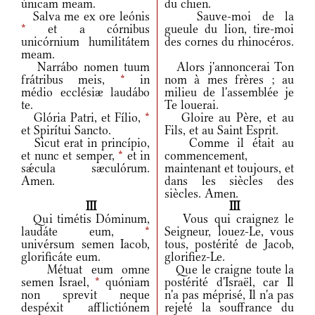
únicam meam.
du chien.
Salva me ex ore leónis
Sauve-moi de la
*
et a córnibus
gueule du lion, tire-moi
unicórnium humilitátem
des cornes du rhinocéros.
meam.
Narrábo nomen tuum
Alors j'annoncerai Ton
frátribus meis,
*
in
nom à mes frères ; au
médio ecclésiæ laudábo
milieu de l'assemblée je
te.
Te louerai.
Glória Patri, et Fílio,
*
Gloire au Père, et au
et Spirítui Sancto.
Fils, et au Saint Esprit.
Sicut erat in princípio,
Comme il était au
et nunc et semper,
*
et in
commencement,
sǽcula sæculórum.
maintenant et toujours, et
Amen.
dans les siècles des
siècles. Amen.
III
III
Qui timétis Dóminum,
Vous qui craignez le
laudáte eum,
*
Seigneur, louez-Le, vous
univérsum semen Iacob,
tous, postérité de Jacob,
glorificáte eum.
glorifiez-Le.
Métuat eum omne
Que le craigne toute la
semen Israel,
*
quóniam
postérité d'Israël, car Il
non sprevit neque
n'a pas méprisé, Il n'a pas
despéxit afflictiónem
rejeté la souffrance du