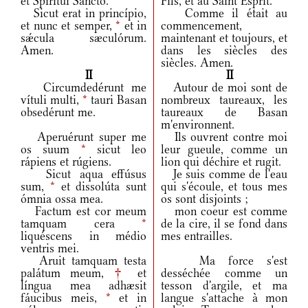
et Spirítui Sancto.
Fils, et au Saint Esprit.
Sicut erat in princípio,
Comme il était au
et nunc et semper,
*
et in
commencement,
sǽcula sæculórum.
maintenant et toujours, et
Amen.
dans les siècles des
siècles. Amen.
II
II
Circumdedérunt me
Autour de moi sont de
vítuli multi,
*
tauri Basan
nombreux taureaux, les
obsedérunt me.
taureaux de Basan
m'environnent.
Aperuérunt super me
Ils ouvrent contre moi
os suum
*
sicut leo
leur gueule, comme un
rápiens et rúgiens.
lion qui déchire et rugit.
Sicut aqua effúsus
Je suis comme de l'eau
sum,
*
et dissolúta sunt
qui s'écoule, et tous mes
ómnia ossa mea.
os sont disjoints ;
Factum est cor meum
mon coeur est comme
tamquam cera
*
de la cire, il se fond dans
liquéscens in médio
mes entrailles.
ventris mei.
Aruit tamquam testa
Ma force s'est
palátum meum,
†
et
desséchée comme un
língua mea adhæsit
tesson d'argile, et ma
fáucibus meis,
*
et in
langue s'attache à mon