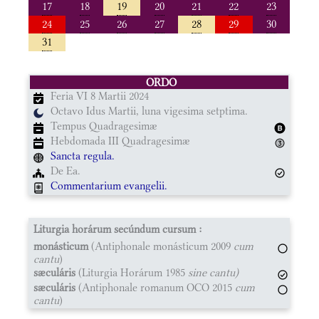
17
18
19
20
21
22
23
24
25
26
27
28
29
30
31
ORDO
Feria VI 8 Martii 2024
Octavo Idus Martii, luna vigesima setptima.
Tempus Quadragesimæ
Hebdomada III Quadragesimæ
Sancta regula.
De Ea.
Commentarium evangelii.
Liturgia horárum secúndum cursum :
monásticum
(Antiphonale monásticum 2009
cum
cantu
)
sæculáris
(Liturgia Horárum 1985
sine cantu)
sæculáris
(Antiphonale romanum OCO 2015
cum
cantu
)