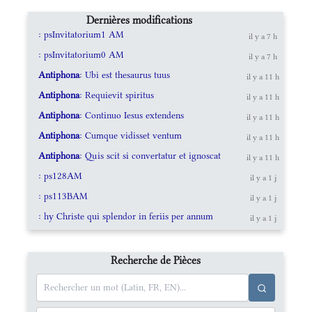
Dernières modifications
: psInvitatorium1 AM
il y a 7 h
: psInvitatorium0 AM
il y a 7 h
Antiphona
: Ubi est thesaurus tuus
il y a 11 h
Antiphona
: Requievit spiritus
il y a 11 h
Antiphona
: Continuo Iesus extendens
il y a 11 h
Antiphona
: Cumque vidisset ventum
il y a 11 h
Antiphona
: Quis scit si convertatur et ignoscat
il y a 11 h
: ps128AM
il y a 1 j
: ps113BAM
il y a 1 j
: hy Christe qui splendor in feriis per annum
il y a 1 j
Recherche de Pièces