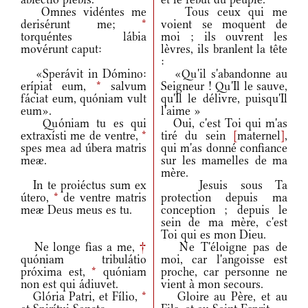
Omnes vidéntes me
Tous ceux qui me
derisérunt me;
*
voient se moquent de
torquéntes lábia
moi ; ils ouvrent les
movérunt caput:
lèvres, ils branlent la tête
:
«Sperávit in Dómino:
«Qu'il s'abandonne au
erípiat eum,
*
salvum
Seigneur ! Qu'Il le sauve,
fáciat eum, quóniam vult
qu'Il le délivre, puisqu'Il
eum».
l'aime »
Quóniam tu es qui
Oui, c'est Toi qui m'as
extraxísti me de ventre,
*
tiré du sein
[
maternel
]
,
spes mea ad úbera matris
qui m'as donné confiance
meæ.
sur les mamelles de ma
mère.
In te proiéctus sum ex
Jesuis sous Ta
útero,
*
de ventre matris
protection depuis ma
meæ Deus meus es tu.
conception ; depuis le
sein de ma mère, c'est
Toi qui es mon Dieu.
Ne longe fias a me,
†
Ne T'éloigne pas de
quóniam tribulátio
moi, car l'angoisse est
próxima est,
*
quóniam
proche, car personne ne
non est qui ádiuvet.
vient à mon secours.
Glória Patri, et Fílio,
*
Gloire au Père, et au