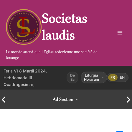
Aller
au
Societas
contenu
laudis
Le monde attend que l'Eglise redevienne une société de
louange
Feria VI 8 Martii 2024,
De
Liturgia
Hebdomada III
FR
EN
Ea
Horarum
Quadragesimæ,
Ad Sextam