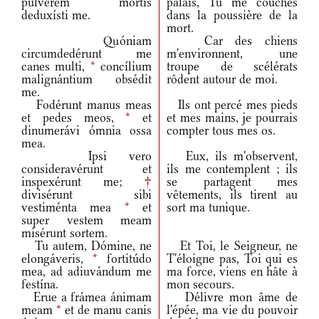
púlverem mortis
palais, Tu me couches
deduxísti me.
dans la poussière de la
mort.
Quóniam
Car des chiens
circumdedérunt me
m'environnent, une
canes multi,
*
concílium
troupe de scélérats
malignántium obsédit
rôdent autour de moi.
me.
Fodérunt manus meas
Ils ont percé mes pieds
et pedes meos,
*
et
et mes mains, je pourrais
dinumerávi ómnia ossa
compter tous mes os.
mea.
Ipsi vero
Eux, ils m'observent,
consideravérunt et
ils me contemplent ; ils
inspexérunt me;
†
se partagent mes
divisérunt sibi
vêtements, ils tirent au
vestiménta mea
*
et
sort ma tunique.
super vestem meam
misérunt sortem.
Tu autem, Dómine, ne
Et Toi, le Seigneur, ne
elongáveris,
*
fortitúdo
T'éloigne pas, Toi qui es
mea, ad adiuvándum me
ma force, viens en hâte à
festína.
mon secours.
Erue a frámea ánimam
Délivre mon âme de
meam
*
et de manu canis
l'épée, ma vie du pouvoir