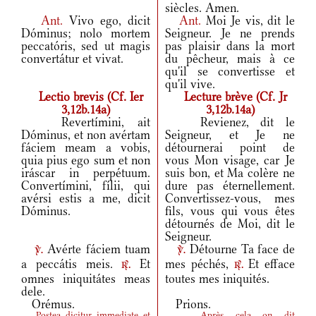
siècles. Amen.
Ant.
Vivo ego, dicit
Ant.
Moi Je vis, dit le
Dóminus; nolo mortem
Seigneur. Je ne prends
peccatóris, sed ut magis
pas plaisir dans la mort
convertátur et vivat.
du pêcheur, mais à ce
qu'il se convertisse et
qu'il vive.
Lectio brevis (Cf. Ier
Lecture brève (Cf. Jr
3,12b.14a)
3,12b.14a)
Revertímini, ait
Revienez, dit le
Dóminus, et non avértam
Seigneur, et Je ne
fáciem meam a vobis,
détournerai point de
quia pius ego sum et non
vous Mon visage, car Je
iráscar in perpétuum.
suis bon, et Ma colère ne
Convertímini, fílii, qui
dure pas éternellement.
avérsi estis a me, dicit
Convertissez-vous, mes
Dóminus.
fils, vous qui vous êtes
détournés de Moi, dit le
Seigneur.
Avérte fáciem tuam
Détourne Ta face de
v.
v.
a peccátis meis.
Et
mes péchés,
Et efface
r.
r.
omnes iniquitátes meas
toutes mes iniquités.
dele.
Orémus.
Prions.
Postea dicitur immediate et
Après cela on dit