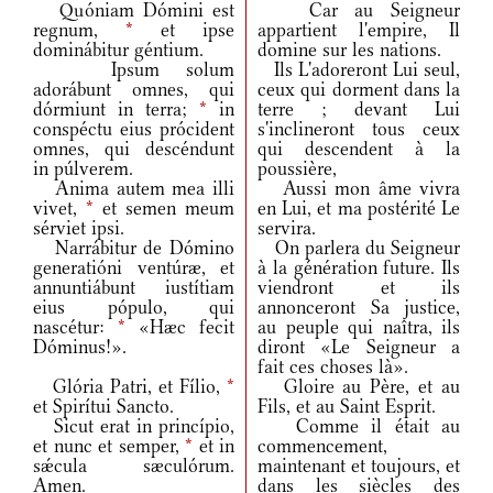
Quóniam Dómini est
Car au Seigneur
regnum,
*
et ipse
appartient l'empire, Il
dominábitur géntium.
domine sur les nations.
Ipsum solum
Ils L'adoreront Lui seul,
adorábunt omnes, qui
ceux qui dorment dans la
dórmiunt in terra;
*
in
terre ; devant Lui
conspéctu eius prócident
s'inclineront tous ceux
omnes, qui descéndunt
qui descendent à la
in púlverem.
poussière,
Anima autem mea illi
Aussi mon âme vivra
vivet,
*
et semen meum
en Lui, et ma postérité Le
sérviet ipsi.
servira.
Narrábitur de Dómino
On parlera du Seigneur
generatióni ventúræ, et
à la génération future. Ils
annuntiábunt iustítiam
viendront et ils
eius pópulo, qui
annonceront Sa justice,
nascétur:
*
«Hæc fecit
au peuple qui naîtra, ils
Dóminus!».
diront «Le Seigneur a
fait ces choses là».
Glória Patri, et Fílio,
*
Gloire au Père, et au
et Spirítui Sancto.
Fils, et au Saint Esprit.
Sicut erat in princípio,
Comme il était au
et nunc et semper,
*
et in
commencement,
sǽcula sæculórum.
maintenant et toujours, et
Amen.
dans les siècles des