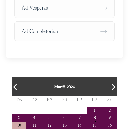
→
Ad Vesperas
→
Ad Completorium
Martii 2024
Do
F.2
F.3
F.4
F.5
F.6
Sa
1
2
3
4
5
6
7
9
8
10
11
12
13
14
15
16