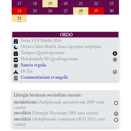
17
18
19
20
21
22
23
24
25
26
27
28
29
30
31
ORDO
Feria VI 8 Martii 2024
Octavo Idus Martii, luna vigesima setptima.
Tempus Quadragesimæ
Hebdomada III Quadragesimæ
Sancta regula.
De Ea.
Commentarium evangelii.
Liturgia horárum secúndum cursum :
monásticum
(Antiphonale monásticum 2009
cum
cantu
)
sæculáris
(Liturgia Horárum 1985
sine cantu)
sæculáris
(Antiphonale romanum OCO 2015
cum
cantu
)