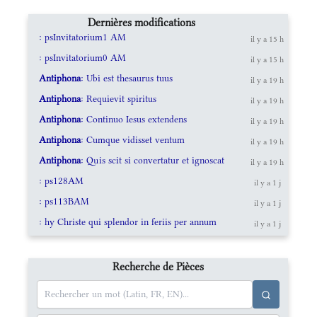
Dernières modifications
: psInvitatorium1 AM
il y a 15 h
: psInvitatorium0 AM
il y a 15 h
Antiphona
: Ubi est thesaurus tuus
il y a 19 h
Antiphona
: Requievit spiritus
il y a 19 h
Antiphona
: Continuo Iesus extendens
il y a 19 h
Antiphona
: Cumque vidisset ventum
il y a 19 h
Antiphona
: Quis scit si convertatur et ignoscat
il y a 19 h
: ps128AM
il y a 1 j
: ps113BAM
il y a 1 j
: hy Christe qui splendor in feriis per annum
il y a 1 j
Recherche de Pièces