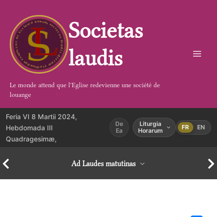
Aller
au
Societas
contenu
laudis
Le monde attend que l'Eglise redevienne une société de
louange
Feria VI 8 Martii 2024,
De
Liturgia
Hebdomada III
FR
EN
Ea
Horarum
Quadragesimæ,
Ad Laudes matutinas