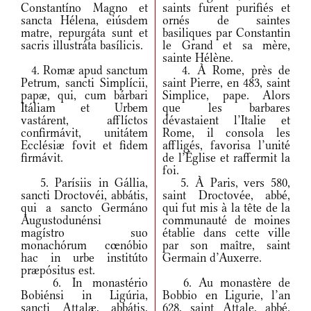
Constantíno Magno et
saints furent purifiés et
sancta Hélena, eiúsdem
ornés de saintes
matre, repurgáta sunt et
basiliques par Constantin
sacris illustráta basílicis.
le Grand et sa mère,
sainte Hélène.
4. Romæ apud sanctum
4. À Rome, près de
Petrum, sancti Simplícii,
saint Pierre, en 483, saint
papæ, qui, cum bárbari
Simplice, pape. Alors
Itáliam et Urbem
que les barbares
vastárent, afflíctos
dévastaient l’Italie et
confirmávit, unitátem
Rome, il consola les
Ecclésiæ fovit et fidem
affligés, favorisa l’unité
firmávit.
de l’Église et raffermit la
foi.
5. Parísiis in Gállia,
5. À Paris, vers 580,
sancti Droctovéi, abbátis,
saint Droctovée, abbé,
qui a sancto Germáno
qui fut mis à la tête de la
Augustodunénsi
communauté de moines
magístro suo
établie dans cette ville
monachórum cœnóbio
par son maître, saint
hac in urbe institúto
Germain d’Auxerre.
præpósitus est.
6. In monastério
6. Au monastère de
Bobiénsi in Ligúria,
Bobbio en Ligurie, l’an
sancti Attalæ, abbátis,
628, saint Attale, abbé.