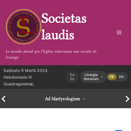
Aller
au
Societas
contenu
laudis
Le monde attend que l'Eglise redevienne une société de
louange
Sabbato 9 Martii 2024,
De
Liturgia
Hebdomada III
FR
EN
Eo
Horarum
Quadragesimæ,
Ad Martyrologium