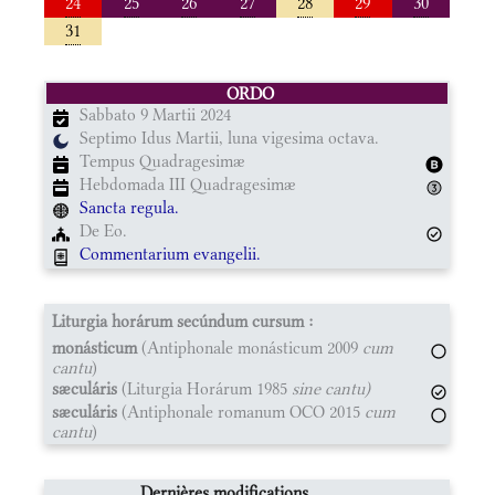
24
25
26
27
28
29
30
31
ORDO
Sabbato 9 Martii 2024
Septimo Idus Martii, luna vigesima octava.
Tempus Quadragesimæ
Hebdomada III Quadragesimæ
Sancta regula.
De Eo.
Commentarium evangelii.
Liturgia horárum secúndum cursum :
monásticum
(Antiphonale monásticum 2009
cum
cantu
)
sæculáris
(Liturgia Horárum 1985
sine cantu)
sæculáris
(Antiphonale romanum OCO 2015
cum
cantu
)
Dernières modifications