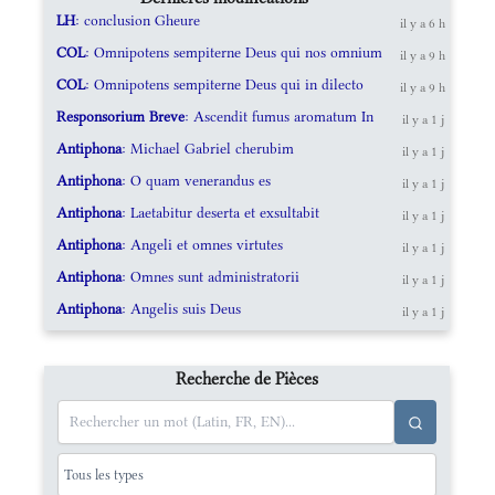
LH
: conclusion Gheure
il y a 6 h
COL
: Omnipotens sempiterne Deus qui nos omnium
il y a 9 h
COL
: Omnipotens sempiterne Deus qui in dilecto
il y a 9 h
Responsorium Breve
: Ascendit fumus aromatum In
il y a 1 j
Antiphona
: Michael Gabriel cherubim
il y a 1 j
Antiphona
: O quam venerandus es
il y a 1 j
Antiphona
: Laetabitur deserta et exsultabit
il y a 1 j
Antiphona
: Angeli et omnes virtutes
il y a 1 j
Antiphona
: Omnes sunt administratorii
il y a 1 j
Antiphona
: Angelis suis Deus
il y a 1 j
Recherche de Pièces