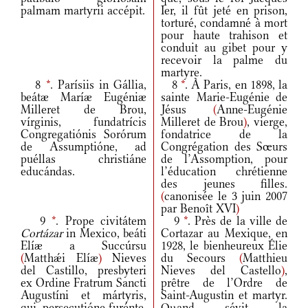
palmam martyrii accépit.
Ier, il fût jeté en prison,
torturé, condamné à mort
pour haute trahison et
conduit au gibet pour y
recevoir la palme du
martyre.
8
*
. Parísiis in Gállia,
8
*
. À Paris, en 1898, la
beátæ Maríæ Eugéniæ
sainte Marie-Eugénie de
Milleret de Brou,
Jésus
(
Anne-Eugénie
vírginis, fundatrícis
Milleret de Brou
)
, vierge,
Congregatiónis Sorórum
fondatrice de la
de Assumptióne, ad
Congrégation des Sœurs
puéllas christiáne
de l’Assomption, pour
educándas.
l’éducation chrétienne
des jeunes filles.
(
canonisée le 3 juin 2007
par Benoît XVI
)
9
*
. Prope civitátem
9
*
. Près de la ville de
Cortázar
in Mexico, beáti
Cortazar au Mexique, en
Elíæ a Succúrsu
1928, le bienheureux Élie
(
Matthǽi Elíæ
)
Nieves
du Secours
(
Matthieu
del Castillo, presbyteri
Nieves del Castello
)
,
ex Ordine Fratrum Sancti
prêtre de l’Ordre de
Augustíni et mártyris,
Saint-Augustin et martyr.
qui, persecutióne furénte,
Quand sévit la