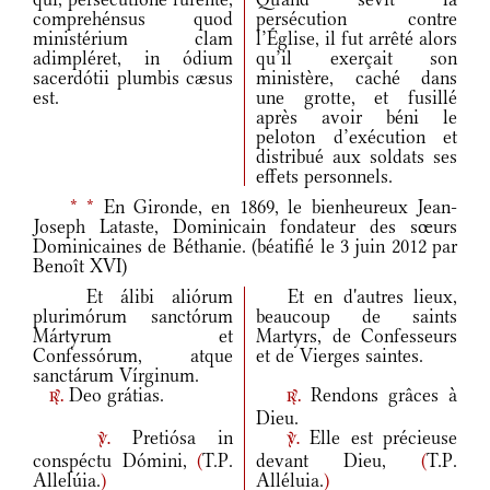
comprehénsus quod
persécution contre
ministérium clam
l’Église, il fut arrêté alors
adimpléret, in ódium
qu’il exerçait son
sacerdótii plumbis cæsus
ministère, caché dans
est.
une grotte, et fusillé
après avoir béni le
peloton d’exécution et
distribué aux soldats ses
effets personnels.
*
*
En Gironde, en 1869, le bienheureux Jean-
Joseph Lataste, Dominicain fondateur des sœurs
Dominicaines de Béthanie. (béatifié le 3 juin 2012 par
Benoît XVI)
Et álibi aliórum
Et en d'autres lieux,
plurimórum sanctórum
beaucoup de saints
Mártyrum et
Martyrs, de Confesseurs
Confessórum, atque
et de Vierges saintes.
sanctárum Vírginum.
Deo grátias.
Rendons grâces à
r.
r.
Dieu.
Pretiósa in
Elle est précieuse
v.
v.
conspéctu Dómini,
(
T.P.
devant Dieu,
(
T.P.
Allelúia.
)
Alléluia.
)