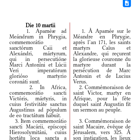
Die 10 martii
1. Apaméæ ad
1. À Apamée sur le
Meándrum in Phrygia,
Méandre en Phrygie,
commemorátio
après l’an 171, les saints
sanctórum Caii et
martyrs Caïus et
Alexándri, mártyrum,
Alexandre, qui reçurent
qui in persecutióne
la glorieuse couronne du
Marci Antoníni et Lúcii
martyre durant la
Veri imperatórum
persécution de Marc
glorióso martyrio
Antonin et de Lucius
coronáti sunt.
Verus.
2. In Africa,
2. Commémoraison de
commemorátio sancti
saint Victor, martyr en
Victóris, mártyris, in
Afrique, pour la fête
cuius festivitáte sanctus
duquel saint Augustin fit
Augustínus ad pópulum
un sermon au peuple.
de eo tractátum hábuit.
3. Item commemorátio
3. Commémoraison de
sancti Macárii, epíscopi
saint Macaire, évêque de
Hierosolymitáni, cuius
Jérusalem, vers 325. À
hortátu loca sancta a
son instigation, les lieux