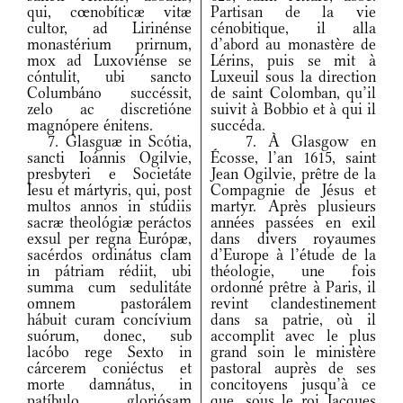
qui, cœnobíticæ vitæ
Partisan de la vie
cultor, ad Lirinénse
cénobitique, il alla
monastérium prirnum,
d’abord au monastère de
mox ad Luxoviénse se
Lérins, puis se mit à
cóntulit, ubi sancto
Luxeuil sous la direction
Columbáno succéssit,
de saint Colomban, qu’il
zelo ac discretióne
suivit à Bobbio et à qui il
magnópere énitens.
succéda.
7. Glasguæ in Scótia,
7. À Glasgow en
sancti Ioánnis Ogilvie,
Écosse, l’an 1615, saint
presbyteri e Societáte
Jean Ogilvie, prêtre de la
Iesu et mártyris, qui, post
Compagnie de Jésus et
multos annos in stúdiis
martyr. Après plusieurs
sacræ theológiæ peráctos
années passées en exil
exsul per regna Európæ,
dans divers royaumes
sacérdos ordinátus clam
d’Europe à l’étude de la
in pátriam rédiit, ubi
théologie, une fois
summa cum sedulitáte
ordonné prêtre à Paris, il
omnem pastorálem
revint clandestinement
hábuit curam concívium
dans sa patrie, où il
suórum, donec, sub
accomplit avec le plus
lacóbo rege Sexto in
grand soin le ministère
cárcerem coniéctus et
pastoral auprès de ses
morte damnátus, in
concitoyens jusqu’à ce
patíbulo gloriósam
que, sous le roi Jacques