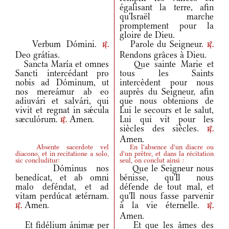
égalisant la terre, afin
qu'Israël marche
promptement pour la
gloire de Dieu.
Verbum Dómini.
Parole du Seigneur.
r.
r.
Deo grátias.
Rendons grâces à Dieu.
Sancta María et omnes
Que sainte Marie et
Sancti intercédant pro
tous les Saints
nobis ad Dóminum, ut
intercèdent pour nous
nos mereámur ab eo
auprès du Seigneur, afin
adiuvári et salvári, qui
que nous obtenions de
vivit et regnat in sǽcula
Lui le secours et le salut,
sæculórum.
Amen.
Lui qui vit pour les
r.
siècles des siècles.
r.
Amen.
Absente sacerdote vel
En l'absence d'un diacre ou
diacono, et in recitatione a solo,
d'un prêtre, et dans la récitation
sic concluditur:
seul, on conclut ainsi :
Dóminus nos
Que le Seigneur nous
benedícat, et ab omni
bénisse, qu'Il nous
malo deféndat, et ad
défende de tout mal, et
vitam perdúcat ætérnam.
qu'Il nous fasse parvenir
Amen.
à la vie éternelle.
r.
r.
Amen.
Et fidélium ánimæ per
Et que les âmes des