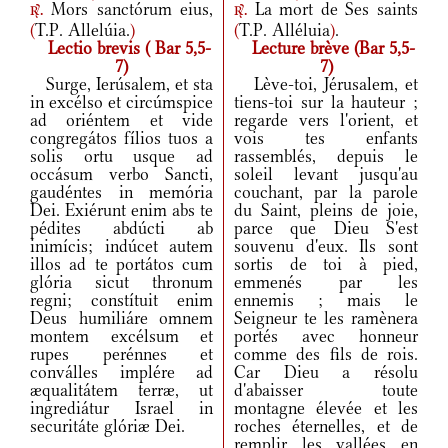
Mors sanctórum eius,
La mort de Ses saints
r.
r.
(
T.P. Allelúia.
)
(
T.P. Alléluia
)
.
Lectio brevis ( Bar 5,5-
Lecture brève (Bar 5,5-
7)
7)
Surge, Ierúsalem, et sta
Lève-toi, Jérusalem, et
in excélso et circúmspice
tiens-toi sur la hauteur ;
ad oriéntem et vide
regarde vers l'orient, et
congregátos fílios tuos a
vois tes enfants
solis ortu usque ad
rassemblés, depuis le
occásum verbo Sancti,
soleil levant jusqu'au
gaudéntes in memória
couchant, par la parole
Dei. Exiérunt enim abs te
du Saint, pleins de joie,
pédites abdúcti ab
parce que Dieu S'est
inimícis; indúcet autem
souvenu d'eux. Ils sont
illos ad te portátos cum
sortis de toi à pied,
glória sicut thronum
emmenés par les
regni; constítuit enim
ennemis ; mais le
Deus humiliáre omnem
Seigneur te les ramènera
montem excélsum et
portés avec honneur
rupes perénnes et
comme des fils de rois.
conválles implére ad
Car Dieu a résolu
æqualitátem terræ, ut
d'abaisser toute
ingrediátur Israel in
montagne élevée et les
securitáte glóriæ Dei.
roches éternelles, et de
remplir les vallées en