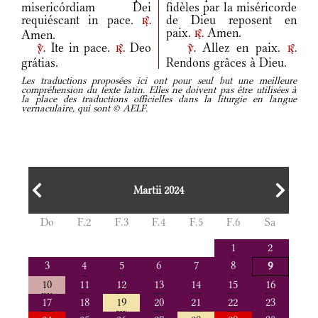
misericórdiam Dei
fidèles par la miséricorde
requiéscant in pace.
de Dieu reposent en
r.
paix.
Amen.
Amen.
r.
Ite in pace.
Deo
Allez en paix.
v.
r.
v.
r.
grátias.
Rendons grâces à Dieu.
Les traductions proposées ici ont pour seul but une meilleure
compréhension du texte latin. Elles ne doivent pas être utilisées à
la place des traductions officielles dans la liturgie en langue
vernaculaire, qui sont © AELF.
Martii 2024
Do
F.2
F.3
F.4
F.5
F.6
Sa
1
2
3
4
5
6
7
8
9
10
11
12
13
14
15
16
17
18
19
20
21
22
23