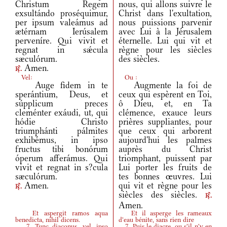
Christum Regem
nous, qui allons suivre le
exsultándo proséquimur,
Christ dans l'exultation,
per ipsum valeámus ad
nous puissions parvenir
ætérnam Ierúsalem
avec Lui à la Jérusalem
perveníre. Qui vivit et
éternelle. Lui qui vit et
regnat in sǽcula
règne pour les siècles
sæculórum.
des siècles.
Amen.
r.
Vel:
Ou :
Auge fidem in te
Augmente la foi de
sperántium, Deus, et
ceux qui espèrent en Toi,
súpplicum preces
ô Dieu, et, en Ta
cleménter exáudi, ut, qui
clémence, exauce leurs
hódie Christo
prières suppliantes, pour
triumphánti pálmites
que ceux qui arborent
exhibémus, in ipso
aujourd'hui les palmes
fructus tibi bonórum
auprès du Christ
óperum afferámus. Qui
triomphant, puissent par
vivit et regnat in s?cula
Lui porter les fruits de
sæculórum.
tes bonnes œuvres. Lui
Amen.
qui vit et règne pour les
r.
siècles des siècles.
r.
Amen.
Et aspergit ramos aqua
Et il asperge les rameaux
benedicta, nihil dicens.
d'eau bénite, sans rien dire
7. Tunc diaconus, vel, ipso
7. Puis le diacre, ou s'il n'y en