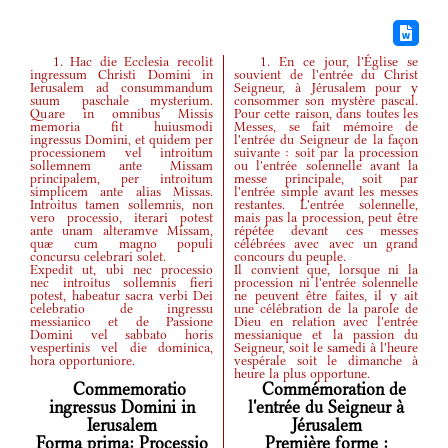
1. Hac die Ecclesia recolit
1. En ce jour, l'Église se
ingressum Christi Domini in
souvient de l'entrée du Christ
Ierusalem ad consummandum
Seigneur, à Jérusalem pour y
suum paschale mysterium.
consommer son mystère pascal.
Quare in omnibus Missis
Pour cette raison, dans toutes les
memoria fit huiusmodi
Messes, se fait mémoire de
ingressus Domini, et quidem per
l'entrée du Seigneur de la façon
processionem vel introitum
suivante : soit par la procession
sollemnem ante Missam
ou l'entrée solennelle avant la
principalem, per introitum
messe principale, soit par
simplicem ante alias Missas.
l'entrée simple avant les messes
Introitus tamen sollemnis, non
restantes. L'entrée solennelle,
vero processio, iterari potest
mais pas la procession, peut être
ante unam alteramve Missam,
répétée devant ces messes
quæ cum magno populi
célébrées avec avec un grand
concursu celebrari solet.
concours du peuple.
Expedit ut, ubi nec processio
Il convient que, lorsque ni la
nec introitus sollemnis fieri
procession ni l'entrée solennelle
potest, habeatur sacra verbi Dei
ne peuvent être faites, il y ait
celebratio de ingressu
une célébration de la parole de
messianico et de Passione
Dieu en relation avec l'entrée
Domini vel sabbato horis
messianique et la passion du
vespertinis vel die dominica,
Seigneur, soit le samedi à l'heure
hora opportuniore.
vespérale soit le dimanche à
heure la plus opportune.
Commemoratio
Commémoration de
ingressus Domini in
l'entrée du Seigneur à
Ierusalem
Jérusalem
Forma prima: Processio
Première forme :