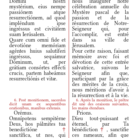
Dómini nostri
nous inaugurer notre
mystérium, eius nempe
célébration annuelle du
passiónem atque
Mystère pascal de la
resurrectiónem, ad quod
passion et de la
impléndum ipse
résurrection de Notre-
ingréssus est civitátem
Seigneur qui, pour
suam Ierúsalem.
l'accomplir, est entré
Quare cum omni fide et
dans sa ville de
devotióne memóriam
Jérusalem.
agéntes huius salutíferi
Pour cette raison, faisant
ingréssus, sequámur
mémoire avec foi et
Dóminum, ut, per
dévotion de cette entrée
grátiam consórtes effécti
salvatrice, suivons le
crucis, partem habeámus
Seigneur afin que,
resurrectiónis et vitæ.
participant par la grâce
des mérites de la croix,
nous méritions d'avoir à
la résurrection et à la vie.
6. Post monitionem, sacerdos
6. Après la monition, le prêtre
dicit unam ex sequentibus
dit une des oraisons suivantes,
orationibus, manibus extensis.
les mains étendues.
Orémus.
Prions.
Omnípotens sempitérne
Dieu tout-puissant et
Deus, hos pálmites tua
éternel, par Ta
benedictióne
†
bénédiction
†
, sanctifie
sanctífica, ut nos, qui
ces rameaux, afin que