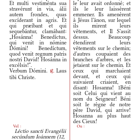
Et multi vestiménta sua
le leur avait ordonné; et
stravérunt in via, álii
ils le leur laissèrent
autem frondes, quas
emmener. Ils amenèrent
excíderant in agris. Et
à Jésus l'ânon, sur lequel
qui præíbant et qui
ils mirent leurs
sequebántur, clamábant:
vêtements, et Il S'assit
„Hosánna! Benedíctus,
dessus. Beaucoup
qui venit in nómine
étendirent leurs
Dómini! Benedíctum,
vêtements sur le chemin;
quod venit regnum patris
d'autres coupaient des
nostri David! Hosánna in
branches d'arbres, et les
excélsis!“.
jetaient sur le chemin. Et
Verbum Dómini.
Laus
ceux qui marchaient
r.
devant, et ceux qui
tibi Christe.
suivaient criaient, en
disant: Hosanna! 1Béni
soit Celui qui vient au
nom du Seigneur! Béni
soit le règne de notre
père David, qui arrive!
Hosanna au plus haut
des Cieux!
Vel :
Ou :
Léctio sancti Evangélii
secúndum Ioánnem (12,