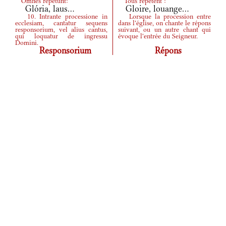
Omnes repetunt:
Tous répètent :
Glória, laus...
Gloire, louange...
10. Intrante processione in
Lorsque la procession entre
ecclesiam, cantatur sequens
dans l'église, on chante le répons
responsorium, vel alius cantus,
suivant, ou un autre chant qui
qui loquatur de ingressu
évoque l'entrée du Seigneur.
Domini.
Responsorium
Répons