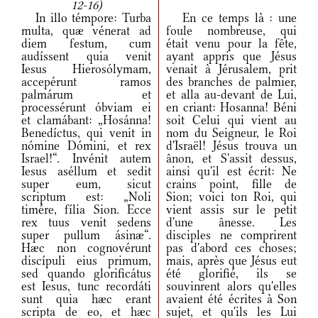
12-16)
In illo témpore: Turba
En ce temps là : une
multa, quæ vénerat ad
foule nombreuse, qui
diem festum, cum
était venu pour la fête,
audíssent quia venit
ayant appris que Jésus
Iesus Hierosólymam,
venait à Jérusalem, prit
accepérunt ramos
des branches de palmier,
palmárum et
et alla au-devant de Lui,
processérunt óbviam ei
en criant: Hosanna! Béni
et clamábant: „Hosánna!
soit Celui qui vient au
Benedíctus, qui venit in
nom du Seigneur, le Roi
nómine Dómini, et rex
d'Israël! Jésus trouva un
Israel!“. Invénit autem
ânon, et S'assit dessus,
Iesus aséllum et sedit
ainsi qu'il est écrit: Ne
super eum, sicut
crains point, fille de
scriptum est: „Noli
Sion; voici ton Roi, qui
timére, fília Sion. Ecce
vient assis sur le petit
rex tuus venit sedens
d'une ânesse. Les
super pullum ásinæ“.
disciples ne comprirent
Hæc non cognovérunt
pas d'abord ces choses;
discípuli eius primum,
mais, après que Jésus eut
sed quando glorificátus
été glorifié, ils se
est Iesus, tunc recordáti
souvinrent alors qu'elles
sunt quia hæc erant
avaient été écrites à Son
scripta de eo, et hæc
sujet, et qu'ils les Lui