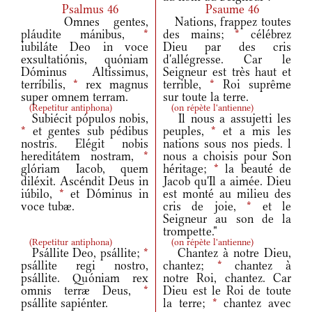
Psalmus 46
Psaume 46
Omnes gentes,
Nations, frappez toutes
pláudite mánibus,
*
des mains;
*
célébrez
iubiláte Deo in voce
Dieu par des cris
exsultatiónis, quóniam
d'allégresse. Car le
Dóminus Altíssimus,
Seigneur est très haut et
terríbilis,
*
rex magnus
terrible,
*
Roi suprême
super omnem terram.
sur toute la terre.
(
Repetitur antiphona
)
(
on répète l'antienne
)
Subiécit pópulos nobis,
Il nous a assujetti les
*
et gentes sub pédibus
peuples,
*
et a mis les
nostris. Elégit nobis
nations sous nos pieds. l
hereditátem nostram,
*
nous a choisis pour Son
glóriam Iacob, quem
héritage;
*
la beauté de
diléxit. Ascéndit Deus in
Jacob qu'Il a aimée. Dieu
iúbilo,
*
et Dóminus in
est monté au milieu des
voce tubæ.
cris de joie,
*
et le
Seigneur au son de la
trompette."
(
Repetitur antiphona
)
(
on répète l'antienne
)
Psállite Deo, psállite;
*
Chantez à notre Dieu,
psállite regi nostro,
chantez;
*
chantez à
psállite. Quóniam rex
notre Roi, chantez. Car
omnis terræ Deus,
*
Dieu est le Roi de toute
psállite sapiénter.
la terre;
*
chantez avec