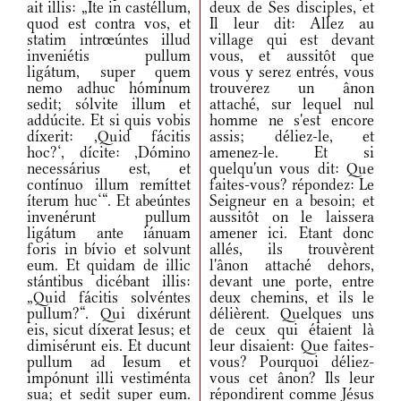
ait illis: „Ite in castéllum,
deux de Ses disciples, et
quod est contra vos, et
Il leur dit: Allez au
statim intrœúntes illud
village qui est devant
inveniétis pullum
vous, et aussitôt que
ligátum, super quem
vous y serez entrés, vous
nemo adhuc hóminum
trouverez un ânon
sedit; sólvite illum et
attaché, sur lequel nul
addúcite. Et si quis vobis
homme ne s'est encore
díxerit: ,Quid fácitis
assis; déliez-le, et
hoc?‘, dícite: ,Dómino
amenez-le. Et si
necessárius est, et
quelqu'un vous dit: Que
contínuo illum remíttet
faites-vous? répondez: Le
íterum huc‘“. Et abeúntes
Seigneur en a besoin; et
invenérunt pullum
aussitôt on le laissera
ligátum ante iánuam
amener ici. Etant donc
foris in bívio et solvunt
allés, ils trouvèrent
eum. Et quidam de illic
l'ânon attaché dehors,
stántibus dicébant illis:
devant une porte, entre
„Quid fácitis solvéntes
deux chemins, et ils le
pullum?“. Qui dixérunt
délièrent. Quelques uns
eis, sicut díxerat Iesus; et
de ceux qui étaient là
dimisérunt eis. Et ducunt
leur disaient: Que faites-
pullum ad Iesum et
vous? Pourquoi déliez-
impónunt illi vestiménta
vous cet ânon? Ils leur
sua; et sedit super eum.
répondirent comme Jésus