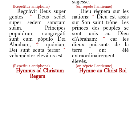
sagesse.
(
Repetitur antiphona
)
(
on répète l'antienne
)
Regnávit Deus super
Dieu régnera sur les
gentes,
*
Deus sedet
nations;
*
Dieu est assis
super sedem sanctam
sur Son saint trône. Les
suam. Príncipes
princes des peuples se
populórum congregáti
sont unis au Dieu
sunt cum pópulo Dei
d'Abraham;
*
car les
Abraham,
†
quóniam
dieux puissants de la
Dei sunt scuta terræ:
*
terre ont été
veheménter elevátus est.
extraordinairement
élevés.
(
Repetitur antiphona
)
(
on répète l'antienne
)
Hymnus ad Christum
Hymne au Christ Roi
Regem