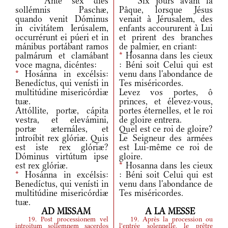
Ante sex dies
Six jours avant la
sollémnis Paschæ,
Pâque, lorsque Jésus
quando venit Dóminus
venait à Jérusalem, des
in civitátem Ierúsalem,
enfants accoururent à Lui
occurrérunt ei púeri et in
et prirent des branches
mánibus portábant ramos
de palmier, en criant:
palmárum et clamábant
*
Hosanna dans les cieux
voce magna, dicéntes:
: Béni soit Celui qui est
*
Hosánna in excélsis:
venu dans l'abondance de
Benedíctus, qui venísti in
Tes miséricordes.
multitúdine misericórdiæ
Levez vos portes, ô
tuæ.
princes, et élevez-vous,
Attóllite, portæ, cápita
portes éternelles, et le roi
vestra, et elevámini,
de gloire entrera.
portæ æternáles, et
Quel est ce roi de gloire?
introíbit rex glóriæ. Quis
Le Seigneur des armées
est iste rex glóriæ?
est Lui-même ce roi de
Dóminus virtútum ipse
gloire.
est rex glóriæ.
*
Hosanna dans les cieux
*
Hosánna in excélsis:
: Béni soit Celui qui est
Benedíctus, qui venísti in
venu dans l'abondance de
multitúdine misericórdiæ
Tes miséricordes.
tuæ.
AD MISSAM
A LA MESSE
19. Post processionem vel
19. Après la procession ou
introitum sollemnem sacerdos
l'entrée solennelle, le prêtre