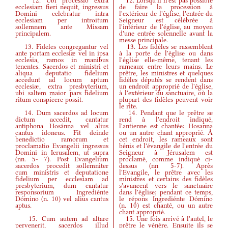
12. Ubi processio extra
12. Lorsqu'il n'est pas possible
ecclesiam fieri nequit, ingressus
de faire la procession à
Domini celebratur intra
l'extérieur de l'église, l'entrée du
ecclesiam per introitum
Seigneur est célébrée à
sollemnem ante Missam
l'intérieur de l'église, au moyen
principalem.
d'une entrée solennelle avant la
messe principale.
13. Fideles congregantur vel
13. Les fidèles se rassemblent
ante portam ecclesiæ vel in ipsa
à la porte de l'église ou dans
ecclesia, ramos in manibus
l'église elle-même, tenant les
tenentes. Sacerdos et ministri et
rameaux entre leurs mains. Le
aliqua deputatio fidelium
prêtre, les ministres et quelques
accedunt ad locum aptum
fidèles députés se rendent dans
ecclesiæ, extra presbyterium,
un endroit approprié de l'église,
ubi saltem maior pars fidelium
à l'extérieur du sanctuaire, où la
ritum conspicere possit.
plupart des fidèles peuvent voir
le rite.
14. Dum sacerdos ad locum
14. Pendant que le prêtre se
dictum accedit, cantatur
rend à l'endroit indiqué,
antiphona Hosánna vel alius
l'antienne est chantée: Hosanna
cantus idoneus. Fit deinde
ou un autre chant approprié. À
benedictio ramorum et
cet endroit, les rameaux sont
proclamatio Evangelii ingressus
bénis et l'évangile de l'entrée du
Domini in Ierusalem, ut supra
Seigneur à Jérusalem est
(
nn. 5- 7
)
. Post Evangelium
proclamé, comme indiqué ci-
sacerdos procedit sollemniter
dessus
(
nn 5-7
)
. Après
cum ministris et deputatione
l'Evangile, le prêtre avec les
fidelium per ecclesiam ad
ministres et certains des fidèles
presbyterium, dum cantatur
s'avancent vers le sanctuaire
responsorium Ingrediénte
dans l'église; pendant ce temps,
Dómino
(
n. 10
)
vel alius cantus
le répons Ingrediénte Dómino
aptus.
(
n. 10
)
est chanté, ou un autre
chant approprié.
15. Cum autem ad altare
15. Une fois arrivé à l'autel, le
pervenerit, sacerdos illud
prêtre le vénère. Ensuite ils se