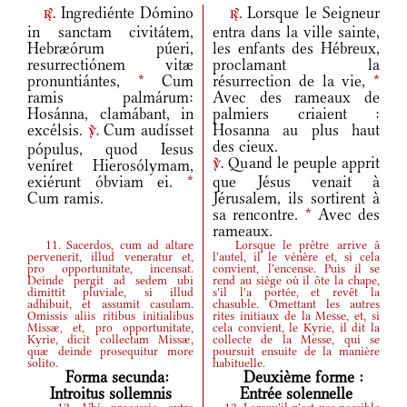
Ingrediénte Dómino
Lorsque le Seigneur
r.
r.
in sanctam civitátem,
entra dans la ville sainte,
Hebræórum púeri,
les enfants des Hébreux,
resurrectiónem vitæ
proclamant la
pronuntiántes,
*
Cum
résurrection de la vie,
*
ramis palmárum:
Avec des rameaux de
Hosánna, clamábant, in
palmiers criaient :
excélsis.
Cum audísset
Hosanna au plus haut
v.
des cieux.
pópulus, quod Iesus
Quand le peuple apprit
veníret Hierosólymam,
v.
exiérunt óbviam ei.
*
que Jésus venait à
Cum ramis.
Jérusalem, ils sortirent à
sa rencontre.
*
Avec des
rameaux.
11. Sacerdos, cum ad altare
Lorsque le prêtre arrive à
pervenerit, illud veneratur et,
l'autel, il le vénère et, si cela
pro opportunitate, incensat.
convient, l'encense. Puis il se
Deinde pergit ad sedem ubi
rend au siège où il ôte la chape,
dimittit pluviale, si illud
s'il l'a portée, et revêt la
adhibuit, et assumit casulam.
chasuble. Omettant les autres
Omissis aliis ritibus initialibus
rites initiaux de la Messe, et, si
Missæ, et, pro opportunitate,
cela convient, le Kyrie, il dit la
Kyrie, dicit collectam Missæ,
collecte de la Messe, qui se
quæ deinde prosequitur more
poursuit ensuite de la manière
solito.
habituelle.
Forma secunda:
Deuxième forme :
Introitus sollemnis
Entrée solennelle