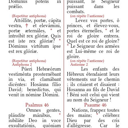
Dóminus potens in
puissant, le Seigneur
prǽlio.
puissant dans les
combats.
(
Repetitur antiphona
)
(
on répète l'antienne
)
Attóllite, portæ, cápita
Levez vos portes, ô
vestra,
†
et elevámini,
princes, et élevez-vous,
portæ æternáles,
*
et
portes éternelles,
*
et le
introíbit rex glóriæ. Quis
roi de gloire entrera.
est iste rex glóriæ?
*
Quel est ce roi de gloire?
Dóminus virtútum ipse
*
Le Seigneur des armées
est rex glóriæ.
est Lui-même ce roi de
gloire.
(
Repetitur antiphona
)
(
on répète l'antienne
)
Antiphona 2
Antienne 2
Púeri Hebræórum
Les enfants des
vestiménta prosternébant
Hébreux étendaient leurs
in via, et clamábant
vêtements sur le chemin
dicéntes: Hosánna fílio
; ils criaient et disaient :
David; benedíctus, qui
Hosanna au fils de David
venit in nómine Dómini.
! Béni soit celui qui vient
au nom du Seigneur !
Psalmus 46
Psaume 46
Omnes gentes,
Nations, frappez toutes
pláudite mánibus,
*
des mains;
*
célébrez
iubiláte Deo in voce
Dieu par des cris
exsultatiónis, quóniam
d'allégresse. Car le