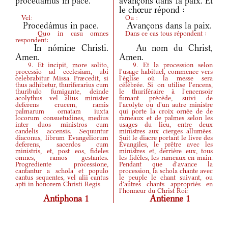
procedámus in pace.
avançons dans la paix. Et
le chœur répond :
Vel:
Ou :
Procedámus in pace.
Avançons dans la paix.
Quo in casu omnes
Dans ce cas tous répondent :
respondent:
In nómine Christi.
Au nom du Christ,
Amen.
Amen.
9. Et incipit, more solito,
9. Et la procession selon
processio ad ecclesiam, ubi
l'usage habituel, commence vers
celebrabitur Missa. Præcedit, si
l'église où la messe sera
thus adhibetur, thuriferarius cum
célébrée. Si on utilise l'encens,
thuribulo fumigante, deinde
le thuriféraire à l'encensoir
acolythus vel alius minister
fumant précède, suivi de
deferens crucem, ramis
l'acolyte ou d'un autre ministre
palmarum ornatam iuxta
qui porte la croix ornée de de
locorum consuetudines, medius
rameaux et de palmes selon les
inter duos ministros cum
usages du lieu, entre deux
candelis accensis. Sequuntur
ministres aux cierges allumées.
diaconus, librum Evangeliorum
Suit le diacre portant le livre des
deferens, sacerdos cum
Évangiles, le prêtre avec les
ministris, et, post eos, fideles
ministres et, derrière eux, tous
omnes, ramos gestantes.
les fidèles, les rameaux en main.
Progrediente processione,
Pendant que d'avance la
cantantur a schola et populo
procession, la schola chante avec
cantus sequentes, vel alii cantus
le peuple le chant suivant, ou
apti in honorem Christi Regis
d'autres chants appropriés en
l'honneur du Christ Roi:
Antiphona 1
Antienne 1