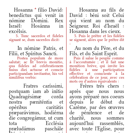
Hosanna
*
fílio David:
Hosanna au fils de
benedíctus qui venit in
David : béni soit Celui
nómine Dómini. Rex
qui vient au nom du
Israël: Hosánna in
Seigneur. Roi d'Israël :
excélsis.
Hosanna dans les cieux.
5. Tunc sacerdos et fideles
5. Puis le prêtre et les fidèles
signant se, dum sacerdos dicit:
se signent, alors que le prêtre dit
:
In nómine Patris, et
Au nom du Père, et du
Fílii, et Spíritus Sancti.
Fils, et du Saint Esprit.
Postea populum de more
Puis il salue le peuple comme
salutat; ac fit brevis monitio,
à l'accoutumée ; et il fait une
qua fideles ad celebrationem
monition brève, qui invite les
huius diei actuose et conscie
fidèles à une participation
participandam invitantur, his vel
effective et consciente à la
similibus verbis:
célébration de ce jour, avec ces
mots ou d'autres équivalents :
Fratres caríssimi,
Frères très chers :
postquam iam ab inítio
après que nous nous
Quadragésimæ corda
ayons préparé nos coeurs
nostra pæniténtia et
depuis le début du
opéribus caritátis
Carême, par des œuvres
præparávimus, hodiérna
de pénitence et de
die congregámur, ut cum
charité, nous sommes
tota Ecclésia
aujourd'hui rassemblés,
præludámus paschále
avec toute l'Eglise, pour