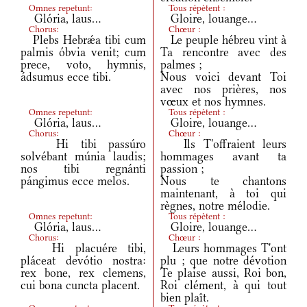
Omnes repetunt:
Tous répètent :
Glória, laus...
Gloire, louange...
Chorus:
Chœur :
Plebs Hebrǽa tibi cum
Le peuple hébreu vint à
palmis óbvia venit; cum
Ta rencontre avec des
prece, voto, hymnis,
palmes ;
ádsumus ecce tibi.
Nous voici devant Toi
avec nos prières, nos
vœux et nos hymnes.
Omnes repetunt:
Tous répètent :
Glória, laus...
Gloire, louange...
Chorus:
Chœur :
Hi tibi passúro
Ils T'offraient leurs
solvébant múnia laudis;
hommages avant ta
nos tibi regnánti
passion ;
pángimus ecce melos.
Nous te chantons
maintenant, à toi qui
règnes, notre mélodie.
Omnes repetunt:
Tous répètent :
Glória, laus...
Gloire, louange...
Chorus:
Chœur :
Hi placuére tibi,
Leurs hommages T'ont
pláceat devótio nostra:
plu ; que notre dévotion
rex bone, rex clemens,
Te plaise aussi, Roi bon,
cui bona cuncta placent.
Roi clément, à qui tout
bien plaît.