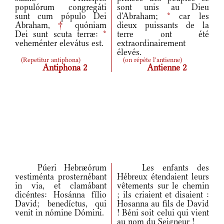
populórum congregáti
sont unis au Dieu
sunt cum pópulo Dei
d'Abraham;
*
car les
Abraham,
†
quóniam
dieux puissants de la
Dei sunt scuta terræ:
*
terre ont été
veheménter elevátus est.
extraordinairement
élevés.
(
Repetitur antiphona
)
(
on répète l'antienne
)
Antiphona 2
Antienne 2
Púeri Hebræórum
Les enfants des
vestiménta prosternébant
Hébreux étendaient leurs
in via, et clamábant
vêtements sur le chemin
dicéntes: Hosánna fílio
; ils criaient et disaient :
David; benedíctus, qui
Hosanna au fils de David
venit in nómine Dómini.
! Béni soit celui qui vient
au nom du Seigneur !