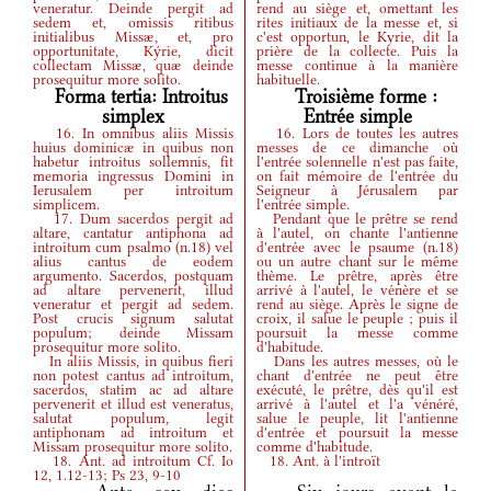
veneratur. Deinde pergit ad
rend au siège et, omettant les
sedem et, omissis ritibus
rites initiaux de la messe et, si
initialibus Missæ, et, pro
c'est opportun, le Kyrie, dit la
opportunitate, Kýrie, dicit
prière de la collecte. Puis la
collectam Missæ, quæ deinde
messe continue à la manière
prosequitur more solito.
habituelle.
Forma tertia: Introitus
Troisième forme :
simplex
Entrée simple
16. In omnibus aliis Missis
16. Lors de toutes les autres
huius dominicæ in quibus non
messes de ce dimanche où
habetur introitus sollemnis, fit
l'entrée solennelle n'est pas faite,
memoria ingressus Domini in
on fait mémoire de l'entrée du
Ierusalem per introitum
Seigneur à Jérusalem par
simplicem.
l'entrée simple.
17. Dum sacerdos pergit ad
Pendant que le prêtre se rend
altare, cantatur antiphona ad
à l'autel, on chante l'antienne
introitum cum psalmo
(
n.18
)
vel
d'entrée avec le psaume
(
n.18
)
alius cantus de eodem
ou un autre chant sur le même
argumento. Sacerdos, postquam
thème. Le prêtre, après être
ad altare pervenerit, illud
arrivé à l'autel, le vénère et se
veneratur et pergit ad sedem.
rend au siège. Après le signe de
Post crucis signum salutat
croix, il salue le peuple ; puis il
populum; deinde Missam
poursuit la messe comme
prosequitur more solito.
d'habitude.
In aliis Missis, in quibus fieri
Dans les autres messes, où le
non potest cantus ad introitum,
chant d'entrée ne peut être
sacerdos, statim ac ad altare
exécuté, le prêtre, dès qu'il est
pervenerit et illud est veneratus,
arrivé à l'autel et l'a vénéré,
salutat populum, legit
salue le peuple, lit l'antienne
antiphonam ad introitum et
d'entrée et poursuit la messe
Missam prosequitur more solito.
comme d'habitude.
18.
Ant.
ad introitum Cf. Io
18.
Ant.
à l'introït
12, 1.12-13; Ps 23, 9-10