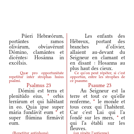
Púeri Hebræórum,
Les enfants des
portántes ramos
Hébreux, portant des
olivárum, obviavérunt
branches d’olivier,
Dómino, clamántes et
allaient au-devant du
dicéntes: Hosánna in
Seigneur en clamant et
excélsis.
en disant : Hosanna au
plus haut des cieux.
Quæ pro opportunitate
Ce qu'on peut répéter, si c'est
repetitur inter strophas huius
opportun, entre les strophes de
psalmi.
ce psaume.
Psalmus 23
Psaume 23
Dómini est terra et
Au Seigneur est la
plenitúdo eius,
*
orbis
terre et tout ce qu'elle
terrárum et qui hábitant
renferme,
*
le monde et
in eo. Quia ipse super
tous ceux qui l'habitent.
mária fundávit eum
*
et
Car c'est Lui qui l'a
super flúmina firmávit
fondé sur les mers,
*
et
eum.
qui l'a établi sur les
fleuves.
(
Repetitur antiphona
)
(
on répète l'antienne
)