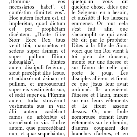
,Dóminus eos
quelqu'un vous dit
necessários habet‘, et
quelque chose, dites que
conféstim dimíttet eos“.
le Seigneur en a besoin,
Hoc autem factum est, ut
et aussitôt il les laissera
implerétur, quod dictum
emmener. Or tout cela
est per prophétam
s'est fait, afin que
dicéntem: „Dícite fíliæ
s'accomplît ce qui avait
Sion: Ecce Rex tuus
été dit par le prophète:
venit tibi, mansuétus et
Dites à la fille de Sion:
sedens super ásinam et
voici que ton Roi vient à
super pullum fílium
toi plein de douceur,
subiugális“. Eúntes
monté sur une ânesse et
autem discípuli fecérunt,
sur l'ânon de celle qui
sicut præcépit illis Iesus,
porte le joug. Les
et adduxérunt ásinam et
disciples allèrent et firent
pullum, et imposuérunt
ce que Jésus leur avait
super eis vestiménta sua,
ordonné. Ils amenèrent
et sedit super ea. Plúrima
l'ânesse et l'ânon, mirent
autem turba stravérunt
sur eux leurs vêtements
vestiménta sua in via;
et Le firent asseoir
álii autem cædébant
dessus. Or, une foule
ramos de arbóribus et
nombreuse étendit leurs
sternébant in via. Turbæ
vêtements sur le chemin;
autem, quæ præcedébant
d'autres coupaient des
eum et quæ sequebántur,
branches d'arbres, et en