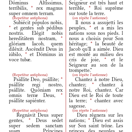
Dóminus Altíssimus,
Seigneur est très haut et
terríbilis,
*
rex magnus
terrible,
*
Roi suprême
super omnem terram.
sur toute la terre.
(
Repetitur antiphona
)
(
on répète l'antienne
)
Subiécit pópulos nobis,
Il nous a assujetti les
*
et gentes sub pédibus
peuples,
*
et a mis les
nostris. Elégit nobis
nations sous nos pieds. l
hereditátem nostram,
*
nous a choisis pour Son
glóriam Iacob, quem
héritage;
*
la beauté de
diléxit. Ascéndit Deus in
Jacob qu'Il a aimée. Dieu
iúbilo,
*
et Dóminus in
est monté au milieu des
voce tubæ.
cris de joie,
*
et le
Seigneur au son de la
trompette."
(
Repetitur antiphona
)
(
on répète l'antienne
)
Psállite Deo, psállite;
*
Chantez à notre Dieu,
psállite regi nostro,
chantez;
*
chantez à
psállite. Quóniam rex
notre Roi, chantez. Car
omnis terræ Deus,
*
Dieu est le Roi de toute
psállite sapiénter.
la terre;
*
chantez avec
sagesse.
(
Repetitur antiphona
)
(
on répète l'antienne
)
Regnávit Deus super
Dieu régnera sur les
gentes,
*
Deus sedet
nations;
*
Dieu est assis
super sedem sanctam
sur Son saint trône. Les
suam. Príncipes
princes des peuples se