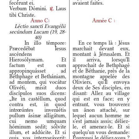
fecérunt ei.
avaient faites.
Verbum Dómini.
Laus
r.
tibi Christe.
Anno C:
Année C :
Léctio sancti Evangélii
secúndum Lucam (19, 28-
40)
In illo témpore:
En ce temps là : Jésus
Præcedébat Iesus
marchait devant eux,
ascéndens
montant à Jérusalem. Et
Hierosólymam. Et
il arriva, lorsqu'Il
factum est cum
approchait de Bethphagé
appropinquásset ad
et de Béthanie, près de la
Béthphage et Bethániam,
montagne appelée des
ad montem, qui vocátur
Oliviers, qu'Il envoya
Olivéti, misit duos
deux de Ses disciples, en
discípulos suos dicens:
disant: Allez au village
„Ite in castéllum, quod
qui est en face; en y
contra est, in quod
entrant, vous trouverez
intrœúntes inveniétis
un ânon attaché, sur
pullum ásinæ alligátum,
lequel aucun homme ne
cui nemo umquam
s'est jamais assis; déliez-
hóminum sedit; sólvite
le, et amenez-le. Et si
illum, et addúcite. Et si
quelqu'un vous demande:
quis vos interrogáverit:
Pourquoi le déliez-vous ?