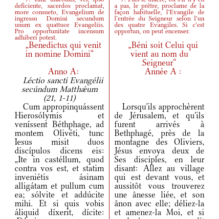
deficiente, sacerdos proclamat,
a pas, le prêtre, proclame de la
more consueto, Evangelium de
façon habituelle, l'Evangile de
ingressu Domini secundum
l'entrée du Seigneur selon l'un
unum ex quattuor Evangeliis.
des quatre Evangiles. Si c'est
Pro opportunitate incensum
opportun, on peut encenser.
adhiberi potest.
„Benedictus qui venit
„Béni soit Celui qui
in nomine Domini“
vient au nom du
Seigneur“
Anno A:
Année A :
Léctio sancti Evangélii
secúndum Matthǽum
(21, 1-11)
Cum appropinquássent
Lorsqu'ils approchèrent
Hierosólymis et
de Jérusalem, et qu'ils
veníssent Béthphage, ad
furent arrivés à
montem Olivéti, tunc
Bethphagé, près de la
Iesus misit duos
montagne des Oliviers,
discípulos dicens eis:
Jésus envoya deux de
„Ite in castéllum, quod
Ses disciples, en leur
contra vos est, et statim
disant: Allez au village
inveniétis ásinam
qui est devant vous, et
alligátam et pullum cum
aussitôt vous trouverez
ea; sólvite et addúcite
une ânesse liée, et son
mihi. Et si quis vobis
ânon avec elle; déliez-la
áliquid díxerit, dícite:
et amenez-la Moi, et si