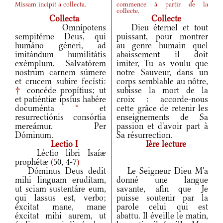
Missam incipit a collecta.
commence à partir de la
collecte.
Collecta
Collecte
Omnípotens
Dieu éternel et tout
sempitérne Deus, qui
puissant, pour montrer
humáno géneri, ad
au genre humain quel
imitándum humilitátis
abaissement il doit
exémplum, Salvatórem
imiter, Tu as voulu que
nostrum carnem súmere
notre Sauveur, dans un
et crucem subíre fecísti:
corps semblable au nôtre,
†
concéde propítius; ut
subisse la mort de la
et patiéntiæ ipsíus habére
croix : accorde-nous
documénta
*
et
cette grâce de retenir les
resurrectiónis consórtia
enseignements de Sa
mereámur. Per
passion et d'avoir part à
Dóminum.
Sa résurrection.
Lectio I
Ière lecture
Léctio libri Isaíæ
prophétæ
(
50, 4-7
)
Dóminus Deus dedit
Le Seigneur Dieu M'a
mihi linguam erudítam,
donné une langue
ut sciam sustentáre eum,
savante, afin que Je
qui lassus est, verbo;
puisse soutenir par la
éxcitat mane, mane
parole celui qui est
éxcitat mihi aurem, ut
abattu. Il éveille le matin,