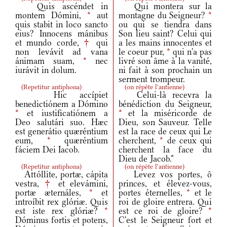
Quis ascéndet in
Qui montera sur la
montem Dómini,
*
aut
montagne du Seigneur?
*
quis stabit in loco sancto
ou qui se tiendra dans
eius? Innocens mánibus
Son lieu saint? Celui qui
et mundo corde,
†
qui
a les mains innocentes et
non levávit ad vana
le coeur pur,
*
qui n'a pas
ánimam suam,
*
nec
livré son âme à la vanité,
iurávit in dolum.
ni fait à son prochain un
serment trompeur.
(
Repetitur antiphona
)
(
on répète l'antienne
)
Hic accípiet
Celui-là recevra la
benedictiónem a Dómino
bénédiction du Seigneur,
*
et iustificatiónem a
*
et la miséricorde de
Deo salutári suo. Hæc
Dieu, son Sauveur. Telle
est generátio quæréntium
est la race de ceux qui Le
eum,
*
quæréntium
cherchent,
*
de ceux qui
fáciem Dei Iacob.
cherchent la face du
Dieu de Jacob."
(
Repetitur antiphona
)
(
on répète l'antienne
)
Attóllite, portæ, cápita
Levez vos portes, ô
vestra,
†
et elevámini,
princes, et élevez-vous,
portæ æternáles,
*
et
portes éternelles,
*
et le
introíbit rex glóriæ. Quis
roi de gloire entrera. Qui
est iste rex glóriæ?
*
est ce roi de gloire?
*
Dóminus fortis et potens,
C'est le Seigneur fort et