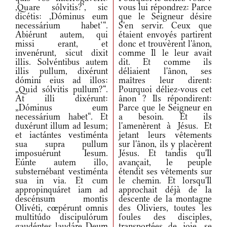
,Quare sólvitis?‘, sic
vous lui répondrez: Parce
dicétis: ,Dóminus eum
que le Seigneur désire
necessárium habet‘“.
S'en servir. Ceux que
Abiérunt autem, qui
étaient envoyés partirent
missi erant, et
donc et trouvèrent l'ânon,
invenérunt, sicut dixit
comme Il le leur avait
illis. Solvéntibus autem
dit. Et comme ils
illis pullum, dixérunt
déliaient l'ânon, ses
dómini eius ad illos:
maîtres leur dirent:
„Quid sólvitis pullum?“.
Pourquoi déliez-vous cet
At illi dixérunt:
ânon ? Ils répondirent:
„Dóminus eum
Parce que le Seigneur en
necessárium habet“. Et
a besoin. Et ils
duxérunt illum ad Iesum;
l'amenèrent à Jésus. Et
et iactántes vestiménta
jetant leurs vêtements
sua supra pullum
sur l'ânon, ils y placèrent
imposuérunt Iesum.
Jésus. Et tandis qu'Il
Eúnte autem illo,
avançait, le peuple
substernébant vestiménta
étendit ses vêtements sur
sua in via. Et cum
le chemin. Et lorsqu'Il
appropinquáret iam ad
approchait déjà de la
descénsum montis
descente de la montagne
Olivéti, cœpérunt omnis
des Oliviers, toutes les
multitúdo discipulórum
foules des disciples,
gaudéntes laudáre Deum
transportées de joie, se