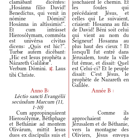
clamábant dicéntes:
jonchaient le chemin. Et
„Hosánna fílio David!
les foules qui
Benedíctus, qui venit in
précédaient Jésus, et
nómine Dómini!
celles qui Le suivaient,
Hosánna in altíssimis!“.
criaient: Hosanna au fils
Et cum intrásset
de David! Béni soit celui
Hierosólymam, commóta
qui vient au nom du
est univérsa cívitas
Seigneur! Hosanna au
dicens: „Quis est hic?“.
plus haut des cieux ! Et
Turbæ autem dicébant:
lorsqu'Il fut entré dans
„Hic est Iesus prophéta a
Jérusalem, toute la ville
Názareth Galilǽæ“.
fut émue, et disait: Quel
Verbum Dómini.
Laus
est Celui-ci? Et le peuple
r.
disait: C'est Jésus, le
tibi Christe.
prophète de Nazareth en
Galilée.
Anno B:
Année B :
Léctio sancti Evangélii
secúndum Marcum (11,
1-10)
Cum appropinquárent
Comme ils
Hierosólymæ, Béthphage
approchaient de
et Bethániæ ad montem
Jérusalem et de Béthanie,
Olivárum, mittit Iesus
vers la montagne des
duos ex discípulis suis et
Oliviers, Jésus envoya