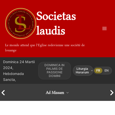
Aller
au
Societas
contenu
laudis
Le monde attend que l'Eglise redevienne une société de
louange
Dominica 24 Martii
DOMINICA IN
2024,
PALMIS DE
Liturgia
FR
EN
PASSIONE
Horarum
Hebdomada
DOMINI
Sancta,
Ad Missam