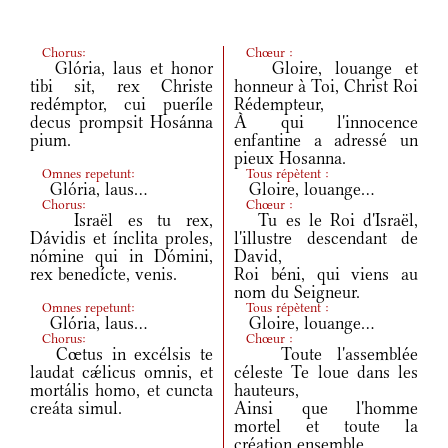
Chorus:
Chœur :
Glória, laus et honor
Gloire, louange et
tibi sit, rex Christe
honneur à Toi, Christ Roi
redémptor, cui pueríle
Rédempteur,
decus prompsit Hosánna
À qui l'innocence
pium.
enfantine a adressé un
pieux Hosanna.
Omnes repetunt:
Tous répètent :
Glória, laus...
Gloire, louange...
Chorus:
Chœur :
Israël es tu rex,
Tu es le Roi d'Israël,
Dávidis et ínclita proles,
l'illustre descendant de
nómine qui in Dómini,
David,
rex benedícte, venis.
Roi béni, qui viens au
nom du Seigneur.
Omnes repetunt:
Tous répètent :
Glória, laus...
Gloire, louange...
Chorus:
Chœur :
Cœtus in excélsis te
Toute l'assemblée
laudat cǽlicus omnis, et
céleste Te loue dans les
mortális homo, et cuncta
hauteurs,
creáta simul.
Ainsi que l'homme
mortel et toute la
création ensemble.