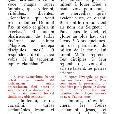
voce magna super
mirent à louer Dieu à
ómnibus, quas víderant,
haute voix pour toutes
virtútibus, dicéntes:
les merveilles qu'ils
„Benedíctus, qui venit
avaient vues, en disant:
rex in nómine Dómini!
Béni soit le roi qui vient
Pax in cælo et glória in
au nom du Seigneur !
excélsis!“. Et quidam
Paix dans le Ciel, et
pharisæórum de turbis
gloire au plus haut des
dixérunt ad illum:
Cieux ! Alors quelques-
„Magíster, íncrepa
un des pharisiens, du
discípulos tuos!“. Et
milieu de la foule, Lui
respóndens dixit: „Dico
dirent: Maître, reprends
vobis: Si hi tacúerint,
Tes disciples. Il leur
lápides clamábunt!“.
répondit : Je vous dis,
s'ils se taisent, les pierres
crieront.
8. Post Evangelium, haberi
8. Après l'évangile, on peut
potest brevis homilia. Ad
faire une brève homélie. Pour
inchoandam autem
commencer la procession, on
processionem, fieri potest a
peut faire par le prêtre, le diacre,
sacerdote vel a diacono vel a
ou un ministre laïc une
ministro laico monitio, his vel
monition, de la façon suivante
similibus verbis expressa:
ou avec d'autres mots :
Imitémur, fratres
Imitons, frères très
caríssimi, turbas
chers, les foules
acclamántes Iesum, et
acclamant Jésus, et