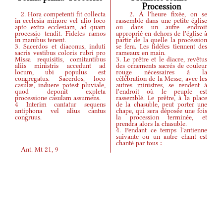
Procession
2. Hora competenti fit collecta
2. À l'heure fixée, on se
in ecclesia minore vel alio loco
rassemble dans une petite église
apto extra ecclesiam, ad quam
ou dans un autre endroit
processio tendit. Fideles ramos
approprié en dehors de l'église à
in manibus tenent.
partir de la quelle la procession
3. Sacerdos et diaconus, induti
se fera. Les fidèles tiennent des
sacris vestibus coloris rubri pro
rameaux en main.
Missa requisitis, comitantibus
3. Le prêtre et le diacre, revêtus
aliis ministris accedunt ad
des ornements sacrés de couleur
locum, ubi populus est
rouge nécessaires à la
congregatus. Sacerdos, loco
célébration de la Messe, avec les
casulæ, induere potest pluviale,
autres ministres, se rendent à
quod deponit expleta
l'endroit où le peuple est
processione casulam assumens.
rassemblé. Le prêtre, à la place
4 Interim cantatur sequens
de la chasuble, peut porter une
antiphona vel alius cantus
chape, qui sera déposée une fois
congruus.
la procession terminée, et
prendra alors la chasuble.
4. Pendant ce temps l'antienne
suivante ou un autre chant est
chanté par tous :
Ant.
Mt 21, 9