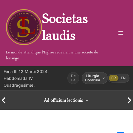
Aller
au
Societas
contenu
laudis
Le monde attend que l'Eglise redevienne une société de
louange
Feria III 12 Martii 2024,
De
Liturgia
Hebdomada IV
FR
EN
Ea
Horarum
Quadragesimæ,
Ad officium lectionis