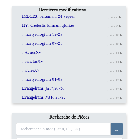
Dernières modifications
PRECES
: perannum 24 vepres
il y a 6 h
HY
: Caelestis formam gloriae
il y a 8 h
: martyrologium 12-25
il y a 10 h
: martyrologium 07-21
il y a 10 h
: AgnusXV
il y a 11 h
: SanctusXV
il y a 11 h
: KyrieXV
il y a 11 h
: martyrologium 01-05
il y a 12 h
Evangelium
: Jn17,20-26
il y a 12 h
Evangelium
: Mt16,21-27
il y a 12 h
Recherche de Pièces