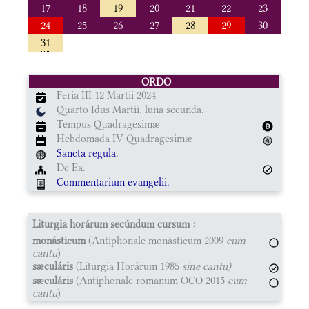
17
18
19
20
21
22
23
24
25
26
27
28
29
30
31
ORDO
Feria III 12 Martii 2024
Quarto Idus Martii, luna secunda.
Tempus Quadragesimæ
Hebdomada IV Quadragesimæ
Sancta regula.
De Ea.
Commentarium evangelii.
Liturgia horárum secúndum cursum :
monásticum
(Antiphonale monásticum 2009
cum
cantu
)
sæculáris
(Liturgia Horárum 1985
sine cantu)
sæculáris
(Antiphonale romanum OCO 2015
cum
cantu
)