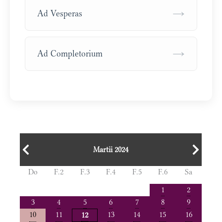
→
Ad Vesperas
→
Ad Completorium
Martii 2024
Do
F.2
F.3
F.4
F.5
F.6
Sa
1
2
3
4
5
6
7
8
9
10
11
13
14
15
16
12