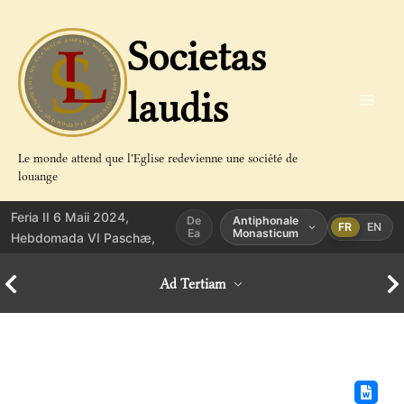
Aller
au
Societas
contenu
laudis
Le monde attend que l'Eglise redevienne une société de
louange
Feria II 6 Maii 2024,
De
Antiphonale
FR
EN
Ea
Monasticum
Hebdomada VI Paschæ,
Ad Tertiam