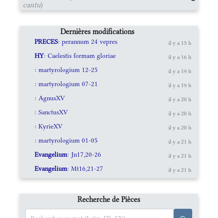
cantu
)
Dernières modifications
PRECES
: perannum 24 vepres
il y a 15 h
HY
: Caelestis formam gloriae
il y a 16 h
: martyrologium 12-25
il y a 19 h
: martyrologium 07-21
il y a 19 h
: AgnusXV
il y a 20 h
: SanctusXV
il y a 20 h
: KyrieXV
il y a 20 h
: martyrologium 01-05
il y a 21 h
Evangelium
: Jn17,20-26
il y a 21 h
Evangelium
: Mt16,21-27
il y a 21 h
Recherche de Pièces