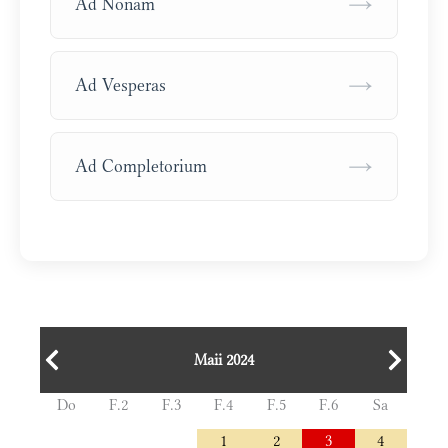
→
Ad Nonam
→
Ad Vesperas
→
Ad Completorium
Maii 2024
Do
F.2
F.3
F.4
F.5
F.6
Sa
1
2
3
4