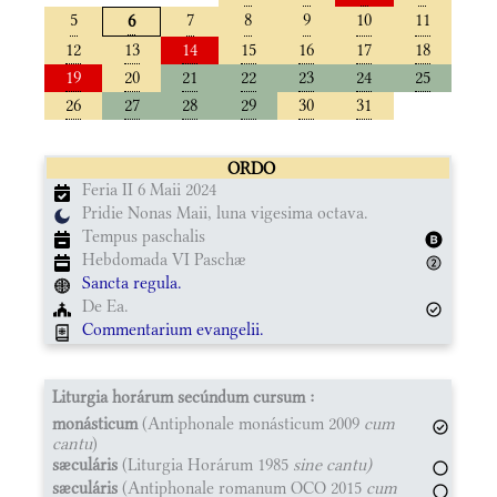
5
7
8
9
10
11
6
12
13
14
15
16
17
18
19
20
21
22
23
24
25
26
27
28
29
30
31
ORDO
Feria II 6 Maii 2024
Pridie Nonas Maii, luna vigesima octava.
Tempus paschalis
Hebdomada VI Paschæ
Sancta regula.
De Ea.
Commentarium evangelii.
Liturgia horárum secúndum cursum :
monásticum
(Antiphonale monásticum 2009
cum
cantu
)
sæculáris
(Liturgia Horárum 1985
sine cantu)
sæculáris
(Antiphonale romanum OCO 2015
cum