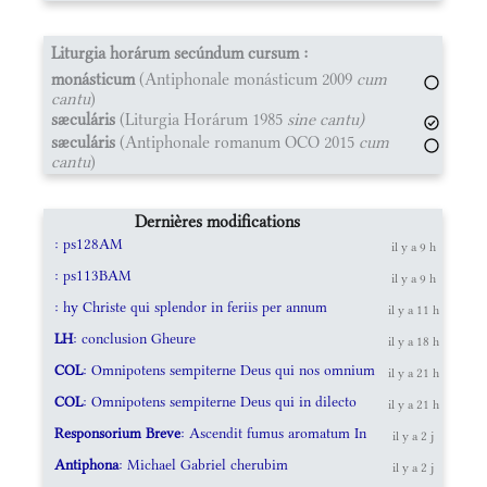
Liturgia horárum secúndum cursum :
monásticum
(Antiphonale monásticum 2009
cum
cantu
)
sæculáris
(Liturgia Horárum 1985
sine cantu)
sæculáris
(Antiphonale romanum OCO 2015
cum
cantu
)
Dernières modifications
: ps128AM
il y a 9 h
: ps113BAM
il y a 9 h
: hy Christe qui splendor in feriis per annum
il y a 11 h
LH
: conclusion Gheure
il y a 18 h
COL
: Omnipotens sempiterne Deus qui nos omnium
il y a 21 h
COL
: Omnipotens sempiterne Deus qui in dilecto
il y a 21 h
Responsorium Breve
: Ascendit fumus aromatum In
il y a 2 j
Antiphona
: Michael Gabriel cherubim
il y a 2 j