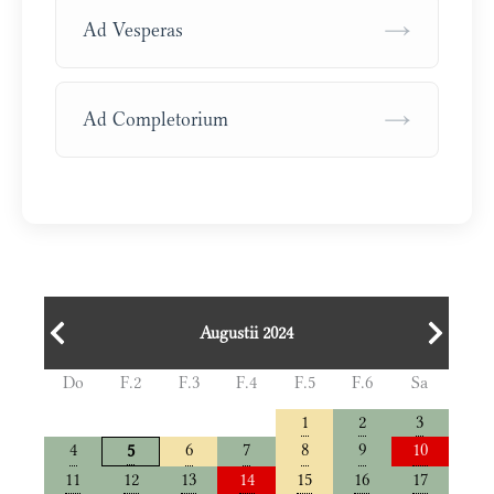
→
Ad Vesperas
→
Ad Completorium
Augustii 2024
Do
F.2
F.3
F.4
F.5
F.6
Sa
1
2
3
4
6
7
8
9
10
5
11
12
13
14
15
16
17