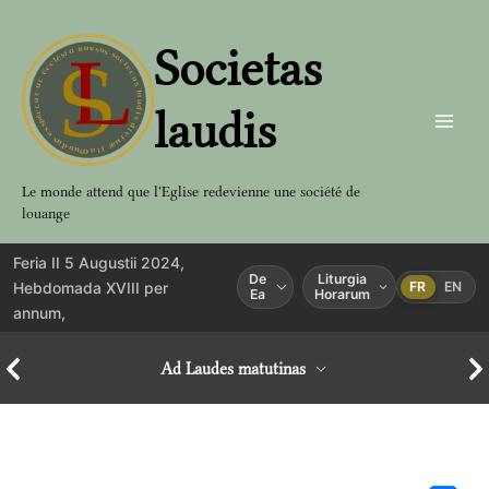
Aller
au
Societas
contenu
laudis
Le monde attend que l'Eglise redevienne une société de
louange
Feria II 5 Augustii 2024,
De
Liturgia
Hebdomada XVIII per
FR
EN
Ea
Horarum
annum,
Ad Laudes matutinas