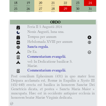
18
19
20
21
22
23
24
25
26
27
28
29
30
31
ORDO
Feria II 5 Augustii 2024
Nonis Augusti, luna una.
Tempus per annum
Hebdomada XVIII per annum
Sancta regula.
De Ea.
Commentarium evangelii.
vel: In Dedicatione basilicæ S.
Mariæ.
Commentarium evangelii.
Post concilium Ephesinum (431) in quo mater Iesu
Deipara acclamata est, Romæ in Esquiliis a Xysto III
(432-440) erecta est basilica in honorem Sanctæ Dei
Genetricis dicata, et postea « Sancta Maria Maior »
nuncupata. Hæc est in occidente antiquior ecclesia in
honorem beatæ Mariæ Virginis dedicata.
@