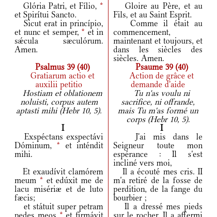
Glória Patri, et Fílio,
*
Gloire au Père, et au
et Spirítui Sancto.
Fils, et au Saint Esprit.
Sicut erat in princípio,
Comme il était au
et nunc et semper,
*
et in
commencement,
sǽcula sæculórum.
maintenant et toujours, et
Amen.
dans les siècles des
siècles. Amen.
Psalmus 39 (40)
Psaume 39 (40)
Gratiarum actio et
Action de grâce et
auxilii petitio
demande d'aide
Hostiam et oblationem
Tu n'as voulu ni
noluisti, corpus autem
sacrifice, ni offrande,
aptasti mihi (Hebr 10, 5).
mais Tu m'as formé un
corps (Hebr 10, 5).
I
I
Exspéctans exspectávi
J'ai mis dans le
Dóminum,
*
et inténdit
Seigneur toute mon
mihi.
espérance : Il s'est
incliné vers moi,
Et exaudívit clamórem
Il a écouté mes cris. II
meum
*
et edúxit me de
m'a retiré de la fosse de
lacu misériæ et de luto
perdition, de la fange du
fæcis;
bourbier ;
et státuit super petram
Il a dressé mes pieds
pedes meos
*
et firmávit
sur le rocher, Il a affermi