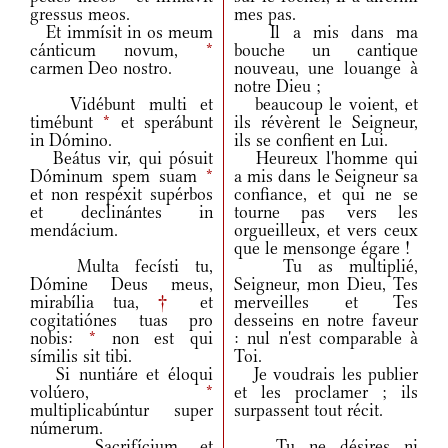
gressus meos.
mes pas.
Et immísit in os meum
Il a mis dans ma
cánticum novum,
*
bouche un cantique
carmen Deo nostro.
nouveau, une louange à
notre Dieu ;
Vidébunt multi et
beaucoup le voient, et
timébunt
*
et sperábunt
ils révèrent le Seigneur,
in Dómino.
ils se confient en Lui.
Beátus vir, qui pósuit
Heureux l'homme qui
Dóminum spem suam
*
a mis dans le Seigneur sa
et non respéxit supérbos
confiance, et qui ne se
et declinántes in
tourne pas vers les
mendácium.
orgueilleux, et vers ceux
que le mensonge égare !
Multa fecísti tu,
Tu as multiplié,
Dómine Deus meus,
Seigneur, mon Dieu, Tes
mirabília tua,
†
et
merveilles et Tes
cogitatiónes tuas pro
desseins en notre faveur
nobis:
*
non est qui
: nul n'est comparable à
símilis sit tibi.
Toi.
Si nuntiáre et éloqui
Je voudrais les publier
volúero,
*
et les proclamer ; ils
multiplicabúntur super
surpassent tout récit.
númerum.
Sacrifícium et
Tu ne désires ni