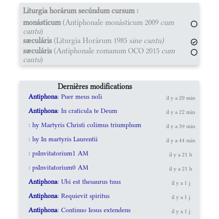
Liturgia horárum secúndum cursum :
monásticum
(Antiphonale monásticum 2009
cum
cantu
)
sæculáris
(Liturgia Horárum 1985
sine cantu)
sæculáris
(Antiphonale romanum OCO 2015
cum
cantu
)
Dernières modifications
Antiphona
: Puer meus noli
il y a 20 min
Antiphona
: In craticula te Deum
il y a 22 min
: hy Martyris Christi colimus triumphum
il y a 39 min
: hy In martyris Laurentii
il y a 44 min
: psInvitatorium1 AM
il y a 21 h
: psInvitatorium0 AM
il y a 21 h
Antiphona
: Ubi est thesaurus tuus
il y a 1 j
Antiphona
: Requievit spiritus
il y a 1 j
Antiphona
: Continuo Iesus extendens
il y a 1 j