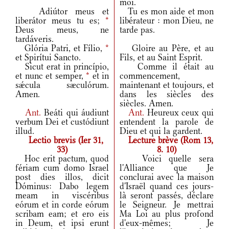
moi.
Adiútor meus et
Tu es mon aide et mon
liberátor meus tu es;
*
libérateur : mon Dieu, ne
Deus meus, ne
tarde pas.
tardáveris.
Glória Patri, et Fílio,
*
Gloire au Père, et au
et Spirítui Sancto.
Fils, et au Saint Esprit.
Sicut erat in princípio,
Comme il était au
et nunc et semper,
*
et in
commencement,
sǽcula sæculórum.
maintenant et toujours, et
Amen.
dans les siècles des
siècles. Amen.
Ant.
Beáti qui áudiunt
Ant.
Heureux ceux qui
verbum Dei et custódiunt
entendent la parole de
illud.
Dieu et qui la gardent.
Lectio brevis (Ier 31,
Lecture brève (Rom 13,
33)
8. 10)
Hoc erit pactum, quod
Voici quelle sera
fériam cum domo Israel
l'Alliance que Je
post dies illos, dicit
conclurai avec la maison
Dóminus: Dabo legem
d'Israël quand ces jours-
meam in viscéribus
là seront passés, déclare
eórum et in corde eórum
le Seigneur. Je mettrai
scribam eam; et ero eis
Ma Loi au plus profond
in Deum, et ipsi erunt
d'eux-mêmes; Je