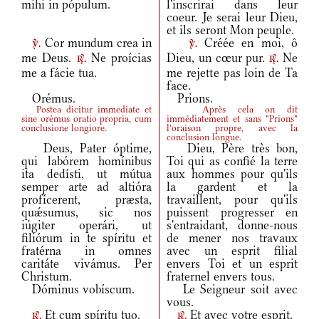
mihi in pópulum.
l'inscrirai dans leur
coeur. Je serai leur Dieu,
et ils seront Mon peuple.
Cor mundum crea in
Créée en moi, ô
v.
v.
me Deus.
Ne proícias
Dieu, un cœur pur.
Ne
r.
r.
me a fácie tua.
me rejette pas loin de Ta
face.
Orémus.
Prions.
Postea dicitur immediate et
Après cela on dit
sine orémus oratio propria, cum
immédiatement et sans "Prions"
conclusione longiore.
l'oraison propre, avec la
conclusion longue.
Deus, Pater óptime,
Dieu, Père très bon,
qui labórem homínibus
Toi qui as confié la terre
ita dedísti, ut mútua
aux hommes pour qu'ils
semper arte ad altióra
la gardent et la
profícerent, præsta,
travaillent, pour qu'ils
quǽsumus, sic nos
puissent progresser en
iúgiter operári, ut
s'entraidant, donne-nous
filiórum in te spíritu et
de mener nos travaux
fratérna in omnes
avec un esprit filial
caritáte vivámus. Per
envers Toi et un esprit
Christum.
fraternel envers tous.
Dóminus vobíscum.
Le Seigneur soit avec
vous.
Et cum spíritu tuo.
Et avec votre esprit.
r.
r.