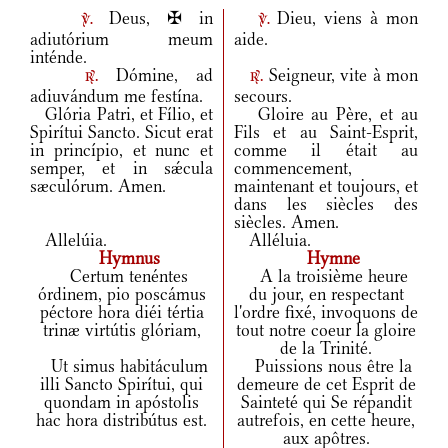
Deus, ✠ in
Dieu, viens à mon
v.
v.
adiutórium meum
aide.
inténde.
Dómine, ad
Seigneur, vite à mon
r.
r.
adiuvándum me festína.
secours.
Glória Patri, et Fílio, et
Gloire au Père, et au
Spirítui Sancto. Sicut erat
Fils et au Saint-Esprit,
in princípio, et nunc et
comme il était au
semper, et in sǽcula
commencement,
sæculórum. Amen.
maintenant et toujours, et
dans les siècles des
siècles. Amen.
Allelúia.
Alléluia.
Hymnus
Hymne
Certum tenéntes
A la troisième heure
órdinem, pio poscámus
du jour, en respectant
péctore hora diéi tértia
l'ordre fixé, invoquons de
trinæ virtútis glóriam,
tout notre coeur la gloire
de la Trinité.
Ut simus habitáculum
Puissions nous être la
illi Sancto Spirítui, qui
demeure de cet Esprit de
quondam in apóstolis
Sainteté qui Se répandit
hac hora distribútus est.
autrefois, en cette heure,
aux apôtres.