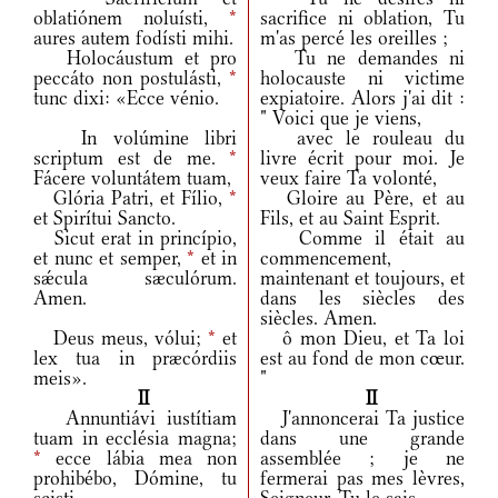
oblatiónem noluísti,
*
sacrifice ni oblation, Tu
aures autem fodísti mihi.
m'as percé les oreilles ;
Holocáustum et pro
Tu ne demandes ni
peccáto non postulásti,
*
holocauste ni victime
tunc dixi: «Ecce vénio.
expiatoire. Alors j'ai dit :
" Voici que je viens,
In volúmine libri
avec le rouleau du
scriptum est de me.
*
livre écrit pour moi. Je
Fácere voluntátem tuam,
veux faire Ta volonté,
Glória Patri, et Fílio,
*
Gloire au Père, et au
et Spirítui Sancto.
Fils, et au Saint Esprit.
Sicut erat in princípio,
Comme il était au
et nunc et semper,
*
et in
commencement,
sǽcula sæculórum.
maintenant et toujours, et
Amen.
dans les siècles des
siècles. Amen.
Deus meus, vólui;
*
et
ô mon Dieu, et Ta loi
lex tua in præcórdiis
est au fond de mon cœur.
meis».
"
II
II
Annuntiávi iustítiam
J'annoncerai Ta justice
tuam in ecclésia magna;
dans une grande
*
ecce lábia mea non
assemblée ; je ne
prohibébo, Dómine, tu
fermerai pas mes lèvres,