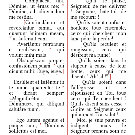
Compláceat tibi,
Qu'il Te plaise,
Dómine, ut éruas me;
*
Seigneur, de me délivrer
Dómine, ad adiuvándum
! Seigneur, hâte-toi de
me festína.
me secourir !
[
Confundántur et
[
Qu'ils soient confus et
revereántur simul, qui
honteux tous ensemble,
quærunt ánimam meam,
ceux qui cherchent mon
*
ut áuferant eam.
âme pour la perdre!
Avertántur retrórsum
Qu'ils reculent et
et erubéscant,
*
qui
rougissent, ceux qui
volunt mihi mala.
désirent ma ruine!
Obstupéscant propter
Qu'ils soient dans la
confusiónem suam,
*
qui
stupeur à cause de leur
dicunt mihi: Éuge, éuge.
]
honte, ceux qui me
disent: " Ah! ah!"
]
Exsúltent et læténtur in
Qu'ils soient dans
te omnes quæréntes te
*
l'allégresse et se
et dicant semper:
réjouissent en Toi, tous
«Magnificétur
ceux qui Te cherchent !
Dóminus», qui díligunt
Qu'ils disent sans cesse :
salutáre tuum.
Gloire au Seigneur, ceux
qui aiment Ton salut !
Ego autem egénus et
Moi, je suis pauvre et
pauper sum;
*
Dóminus
indigent, mais le
sollícitus est mei.
Seigneur prendra soin de