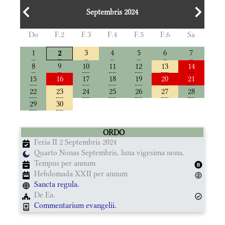
Septembris 2024
Do
F.2
F.3
F.4
F.5
F.6
Sa
1
3
4
5
6
7
2
8
9
10
11
12
13
14
15
16
17
18
19
20
21
22
23
24
25
26
27
28
29
30
ORDO
Feria II 2 Septembris 2024
Quarto Nonas Septembris, luna vigesima nona.
Tempus per annum
Hebdomada XXII per annum
Sancta regula.
De Ea.
Commentarium evangelii.