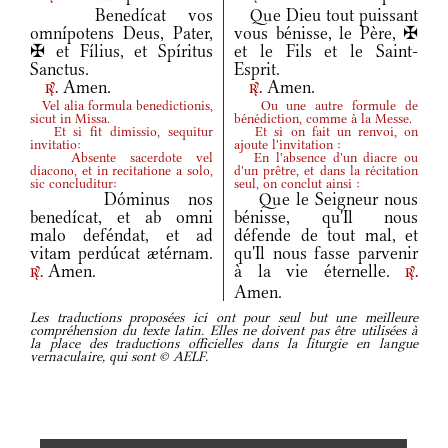
Benedícat vos
Que Dieu tout puissant
omnípotens Deus, Pater,
vous bénisse, le Père, ✠
✠ et Fílius, et Spíritus
et le Fils et le Saint-
Sanctus.
Esprit.
Amen.
Amen.
r.
r.
Vel alia formula benedictionis,
Ou une autre formule de
sicut in Missa.
bénédiction, comme à la Messe.
Et si fit dimissio, sequitur
Et si on fait un renvoi, on
invitatio:
ajoute l'invitation :
Absente sacerdote vel
En l'absence d'un diacre ou
diacono, et in recitatione a solo,
d'un prêtre, et dans la récitation
sic concluditur:
seul, on conclut ainsi :
Dóminus nos
Que le Seigneur nous
benedícat, et ab omni
bénisse, qu'Il nous
malo deféndat, et ad
défende de tout mal, et
vitam perdúcat ætérnam.
qu'Il nous fasse parvenir
Amen.
à la vie éternelle.
r.
r.
Amen.
Les traductions proposées ici ont pour seul but une meilleure
compréhension du texte latin. Elles ne doivent pas être utilisées à
la place des traductions officielles dans la liturgie en langue
vernaculaire, qui sont © AELF.