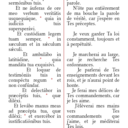
sermónibus tuis.
parole.
Et ne áuferas de ore
N'ôte pas entièrement
meo verbum veritátis
de ma bouche la parole
usquequáque,
*
quia in
de vérité, car j'espère en
iudíciis tuis
Tes préceptes.
supersperávi.
Et custódiam legem
Je veux garder Ta loi
tuam semper,
*
in
constamment, toujours et
sæculum et in sǽculum
à perpétuité.
sǽculi.
Et ambulábo in
Je marcherai au large,
latitúdine,
*
quia
car je recherche Tes
mandáta tua exquisívi.
ordonnances.
Et loquar de
Je parlerai de Tes
testimóniis tuis in
enseignements devant les
conspéctu regum
*
et
rois, et je n'aurai point de
non confúndar.
honte.
Et delectábor in
Je ferai mes délices de
præcéptis tuis,
*
quæ
Tes commandements, car
diléxi.
je les aime.
Et levábo manus meas
J'élèverai mes mains
ad præcépta tua, quæ
vers Tes
diléxi;
*
et exercébor in
commandements que
iustificatiónibus tuis.
j'aime, et je méditerai
Tes lois.