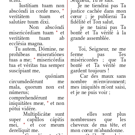
scisti.
Seigneur, Tu le sais.
Iustítiam tuam non
Je ne tiendrai pas Ta
abscóndi in corde meo,
*
justice cachée dans mon
veritátem tuam et
cœur ; je publierai Ta
salutáre tuum dixi.
fidélité et Ton salut,
Non abscóndi
je ne tairai pas Ta
misericórdiam tuam
*
et
bonté et Ta vérité à la
veritátem tuam ab
grande assemblée.
ecclésia magna.
Tu autem, Dómine, ne
Toi, Seigneur, ne me
prohíbeas miseratiónes
ferme pas Tes
tuas a me;
*
misericórdia
miséricordes ; que Ta
tua et véritas tua semper
bonté et Ta vérité me
suscípiant me,
gardent toujours !
quóniam
Car des maux sans
circumdedérunt me
nombre m'environnent;
mala, quorum non est
mes iniquités m'ont saisi,
númerus;
et je ne puis voir ;
comprehendérunt me
iniquitátes meæ,
*
et non
pótui vidére.
Multiplicátæ sunt
elles sont plus
super capíllos cápitis
nombreuses que les
mei,
*
et cor meum
cheveux de ma tête, et
derelíquit me.
mon cœur m'abandonne.