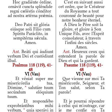
Hoc gradiénte órdine,
C'est en suivant aussi
ornávit cuncta spléndide
cet ordre, que le Créateur
regni cæléstis cónditor
du Royaume a tout
ad nostra ætérna prǽmia.
couronné de beauté pour
notre bonheur éternel.
Deo Patri sit glória
A Dieu le Père soit la
eiúsque soli Fílio cum
gloire, et gloire à Son
Spíritu Paráclito, in
Unique Fils, avec l'Esprit
sempitérna sǽcula.
consolateur, à travers
Amen.
l'infini des siècles.
Amen.
Ant.
Beáti qui áudiunt
Ant.
Heureux ceux qui
verbum Dei et custódiunt
entendent la parole de
illud.
Dieu et qui la gardent.
Psalmus 118 (119), 41-
Psaume 118 (119), 41-
48
48
VI
(
Vau
)
VI
(
Vau
)
Et véniat super me
Que vienne sur moi Ta
misericórdia tua,
miséricorde, Seigneur, et
Dómine,
*
salutáre tuum
Ton salut, selon Ta
secúndum elóquium
parole!
tuum.
Et respondébo
Et je pourrai répondre
exprobrántibus mihi
à celui qui m'outrage, car
verbum,
*
quia sperávi in
je me confie en Ta