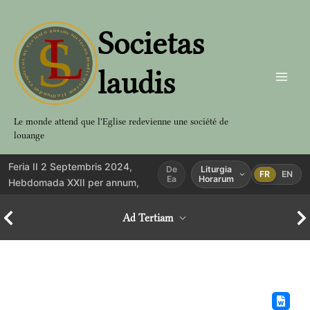
Aller
au
Societas
contenu
laudis
Le monde attend que l'Eglise redevienne une société de
louange
Feria II 2 Septembris 2024,
De
Liturgia
FR
EN
Ea
Horarum
Hebdomada XXII per annum,
Ad Tertiam