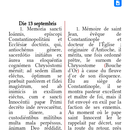
Die 13 septembris
1. Memória sancti
1. Mémoire de saint
Ioánnis, epíscopi
Jean, évêque de
Constantinopolitáni et
Constantinople et
Ecclésiæ doctóris, qui,
docteur de l’Église ;
antiochénus génere,
originaire d’Antioche, il
sacerdótio initiátus ex
mérita, une fois ordonné
áurea sua eloquéntia
prêtre, le surnom de
cognómen Chrysóstomi
Chrysostome
(
Bouche
méruit; ad sedem illam
d’Or
)
à cause du fleuve
eléctus, óptimum se
d’or de son éloquence.
præbuit pastórem et fídei
Élu au siège de
magístrum, sed ab
Constantinople, il se
inimícis in exsílium
montra pasteur excellent
eiéctus, cum e sancti
et maître de foi, mais il
Innocéntii papæ Primi
fut envoyé en exil par la
decréto inde revocarétur,
faction de ses ennemis.
in itínere, a
Au moment où le pape
custodiéntibus milítibus
saint Innocent Ier le
multa mala perpéssus,
rappelait par décret, sur
ánimam Deo réddidit,
la route du retour, près