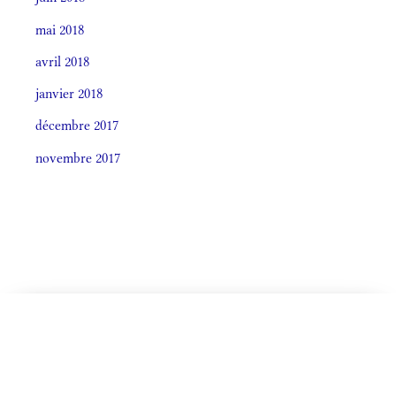
mai 2018
avril 2018
janvier 2018
décembre 2017
novembre 2017
CELEBRÁTIO LITÚRGICA (ORDO)
Societas laudis 2026
LITURGIA HORÁRUM SECÚNDUM CURSUM
De Ea
Monásticum (Antiphonale 2009)
OFFÍCIA LITURGICA DIÉI
vel: Ss.mi Nominis Mariæ