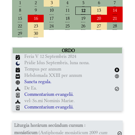
1
2
3
4
5
6
7
8
9
10
11
13
14
12
15
16
17
18
19
20
21
22
23
24
25
26
27
28
29
30
ORDO
Feria V 12 Septembris 2024
Pridie Idus Septembris, luna nona.
Tempus per annum
Hebdomada XXIII per annum
Sancta regula.
De Ea.
Commentarium evangelii.
vel: Ss.mi Nominis Mariæ.
Commentarium evangelii.
Liturgia horárum secúndum cursum :
monásticum
(Antiphonale monásticum 2009
cum