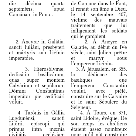
die décima quarta
de Comane dans le Pont,
septémbris, apud
il rendit son âme à Dieu,
Cománam in Ponto.
le 14 septembre 407,
victime des mauvais
traitements que lui
infligeaient les soldats
qui le gardaient.
2. Ancyræ in Galátia,
2. À Ancyre en
sancti luliáni, presbyteri
Galatie, au début du IVe
et mártyris sub Licínio
siècle, saint Julien, prêtre
imperatóre.
et martyr sous
l’empereur Licinius.
3. Hierosólymæ,
3. À Jérusalem, en 355,
dedicátio basilicárum,
la dédicace des
quas super montem
basiliques que
Calvárium et sepúlcrum
l’empereur Constantin
Dómini Constantínus
voulut, avec piété,
imperátor pie ædificári
construire sur le Calvaire
vóluit.
et le saint Sépulcre du
Seigneur.
4. Turónis in Gállia
4. À Tours, en 371,
Lugdunénsi, sancti
saint Lidoire, évêque. De
Litórii, epíscopi, qui
son temps, les chrétiens
primus intra mœnia
étaient assez nombreux
civitátis ecclésiam
pour qu’il pût construire