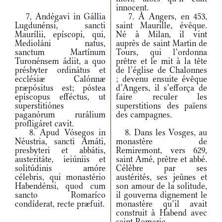
innocent.
7, Andégavi in Gállia
7. À Angers, en 453,
Lugdunénsi, sancti
saint Maurille, évêque.
Maurílii, epíscopi, qui,
Né à Milan, il vint
Medioláni natus,
auprès de saint Martin de
sanctum Martínum
Tours, qui l’ordonna
Turonénsem ádiit, a quo
prêtre et le mit à la tête
présbyter ordinátus et
de l’église de Chalonnes
ecclésiæ Calónnæ
; devenu ensuite évêque
præpósitus est; póstea
d’Angers, il s’efforça de
epíscopus efféctus, ut
faire reculer les
superstitiónes
superstitions des païens
paganórum rurálium
des campagnes.
profligáret cavit.
8. Apud Vósegos in
8. Dans les Vosges, au
Néustria, sancti Amáti,
monastère de
presbyteri et abbátis,
Remiremont, vers 629,
austeritáte, ieiúniis et
saint Amé, prêtre et abbé.
solitúdinis amóre
Célèbre par ses
célebris, qui monastério
austérités, ses jeûnes et
Habendénsi, quod cum
son amour de la solitude,
sancto Romaríco
il gouverna dignement le
condíderat, recte præfuit.
monastère qu’il avait
construit à Habend avec
saint Romaric.