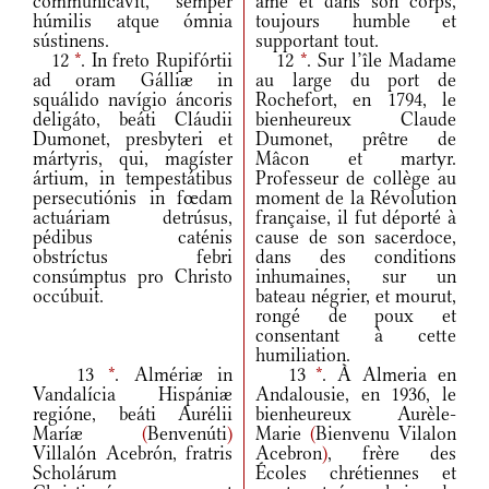
communicávit, semper
âme et dans son corps,
húmilis atque ómnia
toujours humble et
sústinens.
supportant tout.
12
*
. In freto Rupifórtii
12
*
. Sur l’île Madame
ad oram Gálliæ in
au large du port de
squálido navígio áncoris
Rochefort, en 1794, le
deligáto, beáti Cláudii
bienheureux Claude
Dumonet, presbyteri et
Dumonet, prêtre de
mártyris, qui, magíster
Mâcon et martyr.
ártium, in tempestátibus
Professeur de collège au
persecutiónis in fœdam
moment de la Révolution
actuáriam detrúsus,
française, il fut déporté à
pédibus caténis
cause de son sacerdoce,
obstríctus febri
dans des conditions
consúmptus pro Christo
inhumaines, sur un
occúbuit.
bateau négrier, et mourut,
rongé de poux et
consentant à cette
humiliation.
13
*
. Almériæ in
13
*
. À Almeria en
Vandalícia Hispániæ
Andalousie, en 1936, le
regióne, beáti Aurélii
bienheureux Aurèle-
Maríæ
(
Benvenúti
)
Marie
(
Bienvenu Vilalon
Villalón Acebrón, fratris
Acebron
)
, frère des
Scholárum
Écoles chrétiennes et