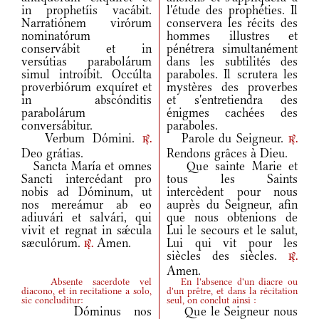
in prophetíis vacábit.
l'étude des prophéties. Il
Narratiónem virórum
conservera les récits des
nominatórum
hommes illustres et
conservábit et in
pénétrera simultanément
versútias parabolárum
dans les subtilités des
simul introíbit. Occúlta
paraboles. Il scrutera les
proverbiórum exquíret et
mystères des proverbes
in abscónditis
et s'entretiendra des
parabolárum
énigmes cachées des
conversábitur.
paraboles.
Verbum Dómini.
Parole du Seigneur.
r.
r.
Deo grátias.
Rendons grâces à Dieu.
Sancta María et omnes
Que sainte Marie et
Sancti intercédant pro
tous les Saints
nobis ad Dóminum, ut
intercèdent pour nous
nos mereámur ab eo
auprès du Seigneur, afin
adiuvári et salvári, qui
que nous obtenions de
vivit et regnat in sǽcula
Lui le secours et le salut,
sæculórum.
Amen.
Lui qui vit pour les
r.
siècles des siècles.
r.
Amen.
Absente sacerdote vel
En l'absence d'un diacre ou
diacono, et in recitatione a solo,
d'un prêtre, et dans la récitation
sic concluditur:
seul, on conclut ainsi :
Dóminus nos
Que le Seigneur nous