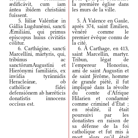
ædificávit, cum iam
la première église dans
ántea ibídem christiáni
les murs de la ville.
fuíssent.
5. Iúliæ Valéntiæ in
5. À Valence en Gaule,
Gállia Lugdunénsi, sancti
après 374, saint Émilien,
Æmiliáni, qui primus
vénéré comme le
epíscopus huius civitátis
premier évêque connu de
cólitur.
la cité.
6. Carthágine, sancti
6. À Carthage, en 413,
Marcellíni, mártyris, qui,
saint Marcellin, martyr.
tribúnus ac
Tribun, légat de
sanctórumAugustíni et
l’empereur Honorius,
Hierónymi familiáris, ex
ami de saint Augustin et
invídia tyránnidis
de saint Jérôme, homme
Heracleánæ, ob
de grande piété, il fut
cathólicæ fídei
impliqué dans la révolte
defensiónem ab hæréticis
du comte d’Afrique
donatístis ínnocens
Hilarien et condamné
occísus est.
comme criminel d’État ;
en réalité, il était
poursuivi par les
donatistes en raison de
sa défense de la foi
catholique et fut mis à
mort, alors qu’il était