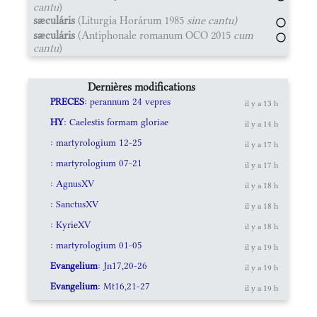
cantu
)
sæculáris
(Liturgia Horárum 1985
sine cantu)
sæculáris
(Antiphonale romanum OCO 2015
cum
cantu
)
Dernières modifications
PRECES
: perannum 24 vepres
il y a 13 h
HY
: Caelestis formam gloriae
il y a 14 h
: martyrologium 12-25
il y a 17 h
: martyrologium 07-21
il y a 17 h
: AgnusXV
il y a 18 h
: SanctusXV
il y a 18 h
: KyrieXV
il y a 18 h
: martyrologium 01-05
il y a 19 h
Evangelium
: Jn17,20-26
il y a 19 h
Evangelium
: Mt16,21-27
il y a 19 h