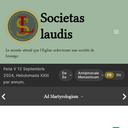
Aller
au
Societas
contenu
laudis
Le monde attend que l'Eglise redevienne une société de
louange
Feria V 12 Septembris
De
Antiphonale
2024, Hebdomada XXIII
FR
EN
Ea
Monasticum
per annum,
Ad Martyrologium