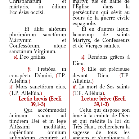
Christianárum et
martyr, tué en haine de
mártyris, in ódium
l’Église, dans la
Ecclésiæ occísi.
persécution qui sévit au
cours de la guerre civile
espagnole.
Et álibi aliórum
Et en d'autres lieux,
plurimórum sanctórum
beaucoup de saints
Mártyrum et
Martyrs, de Confesseurs
Confessórum, atque
et de Vierges saintes.
sanctárum Vírginum.
Deo grátias.
Rendons grâces à
r.
r.
Dieu.
Pretiósa in
Elle est précieuse
v.
v.
conspéctu Dómini,
(
T.P.
devant Dieu,
(
T.P.
Allelúia.
)
Alléluia.
)
Mors sanctórum eius,
La mort de Ses saints
r.
r.
(
T.P. Allelúia.
)
(
T.P. Alléluia
)
.
Lectio brevis (Eccli
Lecture brève (Eccli
39,1-3)
39,1-3)
Qui accómmodat
Celui qui dispose son
ánimam suam ad
âme à la crainte de Dieu
timórem Dei et in lege
et qui médite la loi du
Altíssimi meditátur,
Très-Haut, recherchera la
sapiéntiam ómnium
sagesse de tous les
antiquórum exquíret et
anciens et s'appliquera à