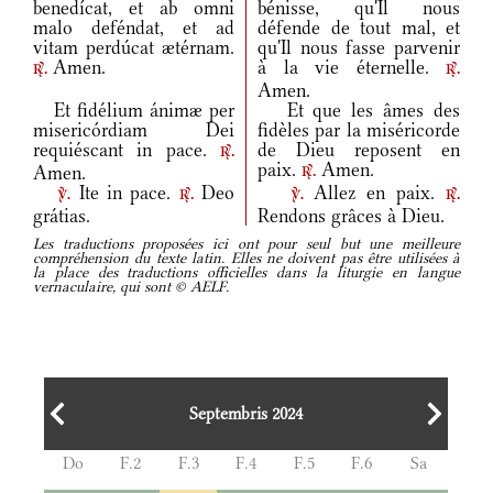
benedícat, et ab omni
bénisse, qu'Il nous
malo deféndat, et ad
défende de tout mal, et
vitam perdúcat ætérnam.
qu'Il nous fasse parvenir
Amen.
à la vie éternelle.
r.
r.
Amen.
Et fidélium ánimæ per
Et que les âmes des
misericórdiam Dei
fidèles par la miséricorde
requiéscant in pace.
de Dieu reposent en
r.
paix.
Amen.
Amen.
r.
Ite in pace.
Deo
Allez en paix.
v.
r.
v.
r.
grátias.
Rendons grâces à Dieu.
Les traductions proposées ici ont pour seul but une meilleure
compréhension du texte latin. Elles ne doivent pas être utilisées à
la place des traductions officielles dans la liturgie en langue
vernaculaire, qui sont © AELF.
Septembris 2024
Do
F.2
F.3
F.4
F.5
F.6
Sa