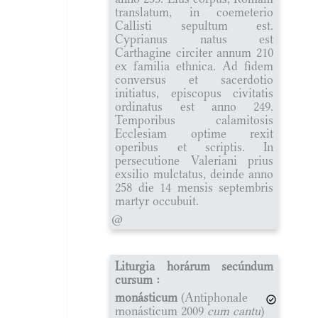
translatum, in coemeterio
Callisti sepultum est.
Cyprianus natus est
Carthagine circiter annum 210
ex familia ethnica. Ad fidem
conversus et sacerdotio
initiatus, episcopus civitatis
ordinatus est anno 249.
Temporibus calamitosis
Ecclesiam optime rexit
operibus et scriptis. In
persecutione Valeriani prius
exsilio mulctatus, deinde anno
258 die 14 mensis septembris
martyr occubuit.
@
Liturgia horárum secúndum
cursum :
monásticum
(Antiphonale
monásticum 2009
cum cantu
)