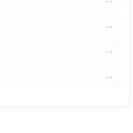
→
→
→
→