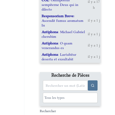
il y a 17
sempiterne Deus qui in
h
dilecto
Responsorium Breve
:
Ascendit fumus aromatum
il y a 1 j
In
Antiphona
: Michael Gabriel
il y a 1 j
cherubim
Antiphona
: O quam
il y a 1 j
venerandus es
Antiphona
: Laetabitur
il y a 1 j
deserta et exsultabit
Recherche de Pièces
Rechercher