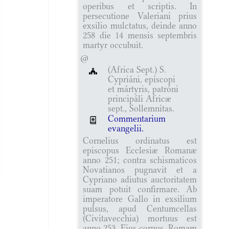
operibus et scriptis. In
persecutione Valeriani prius
exsilio mulctatus, deinde anno
258 die 14 mensis septembris
martyr occubuit.
@
(Africa Sept.) S.
Cypriáni, epíscopi
et mártyris, patróni
principáli Africæ
sept., Sollemnitas.
Commentarium
evangelii.
Cornelius ordinatus est
episcopus Ecclesiæ Romanæ
anno 251; contra schismaticos
Novatianos pugnavit et a
Cypriano adiutus auctoritatem
suam potuit confirmare. Ab
imperatore Gallo in exsilium
pulsus, apud Centumcellas
(Civitavecchia) mortuus est
anno 253. Eius corpus, Romam