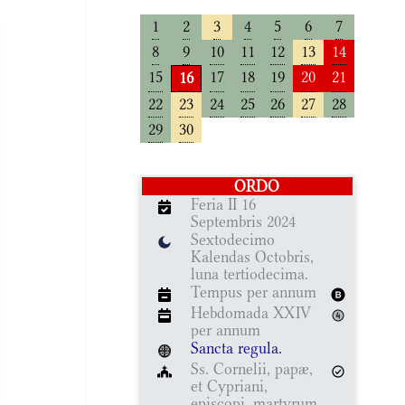
1
2
3
4
5
6
7
8
9
10
11
12
13
14
15
17
18
19
20
21
16
22
23
24
25
26
27
28
29
30
ORDO
Feria II 16
Septembris 2024
Sextodecimo
Kalendas Octobris,
luna tertiodecima.
Tempus per annum
Hebdomada XXIV
per annum
Sancta regula.
Ss. Cornelii, papæ,
et Cypriani,
episcopi, martyrum,