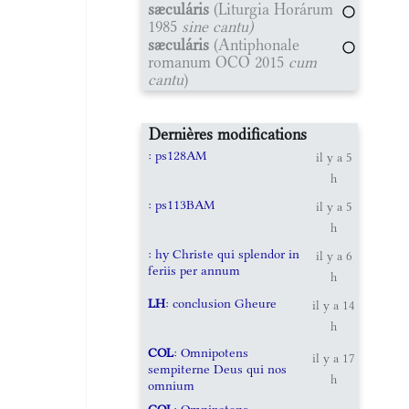
sæculáris
(Liturgia Horárum
1985
sine cantu)
sæculáris
(Antiphonale
romanum OCO 2015
cum
cantu
)
Dernières modifications
: ps128AM
il y a 5
h
: ps113BAM
il y a 5
h
: hy Christe qui splendor in
il y a 6
feriis per annum
h
LH
: conclusion Gheure
il y a 14
h
COL
: Omnipotens
il y a 17
sempiterne Deus qui nos
h
omnium
COL
: Omnipotens