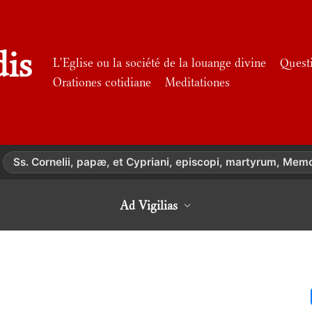
dis
L’Eglise ou la société de la louange divine
Quest
Orationes cotidiane
Meditationes
Ss. Cornelii, papæ, et Cypriani, episcopi, martyrum, Mem
Ad Vigilias