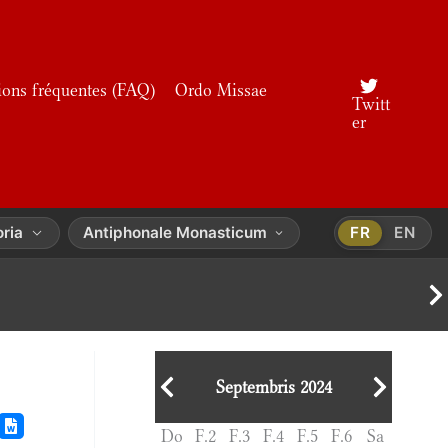
ions fréquentes (FAQ)
Ordo Missae
Twitt
er
oria
Antiphonale Monasticum
FR
EN
Septembris 2024
Do
F.2
F.3
F.4
F.5
F.6
Sa