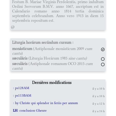
Festum B. Mariae Virginis Perdolentis, primo indultum
Ordini Servorum B.M.V. anno 1667, ascriptum est in
Calendario romano anno 1814 tertia dominica
septembris celebrandum. Anno vero 1913 in diem 15
septembris repositum est.
@
Liturgia horárum secúndum cursum :
monásticum
(Antiphonale monásticum 2009
cum
cantu
)
sæculáris
(Liturgia Horárum 1985
sine cantu)
sæculáris
(Antiphonale romanum OCO 2015
cum
cantu
)
Dernières modifications
: ps128AM
il y a 10 h
: ps113BAM
il y a 10 h
: hy Christe qui splendor in feriis per annum
il y a 12 h
LH
: conclusion Gheure
il y a 19 h