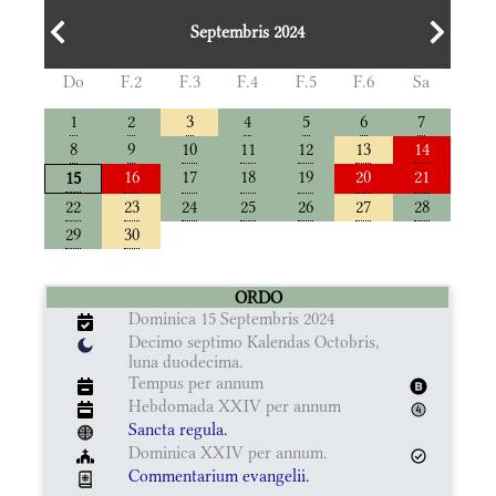
Septembris 2024
Do
F.2
F.3
F.4
F.5
F.6
Sa
1
2
3
4
5
6
7
8
9
10
11
12
13
14
16
17
18
19
20
21
15
22
23
24
25
26
27
28
29
30
ORDO
Dominica 15 Septembris 2024
Decimo septimo Kalendas Octobris,
luna duodecima.
Tempus per annum
Hebdomada XXIV per annum
Sancta regula.
Dominica XXIV per annum.
Commentarium evangelii.