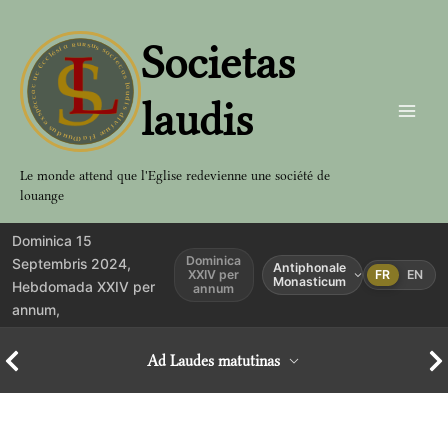
Aller
au
Societas
contenu
laudis
Le monde attend que l'Eglise redevienne une société de
louange
Dominica 15
Dominica
Septembris 2024,
Antiphonale
XXIV per
FR
EN
Monasticum
Hebdomada XXIV per
annum
annum,
Ad Laudes matutinas