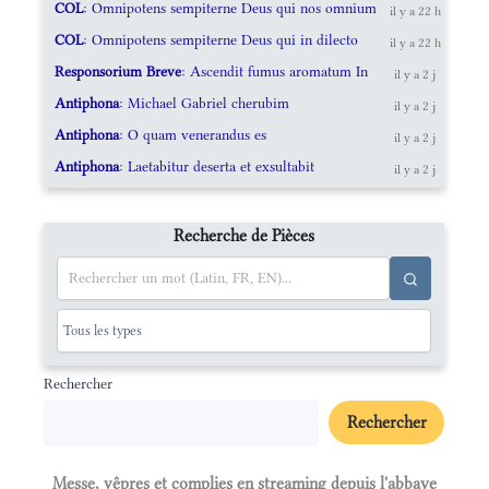
COL
: Omnipotens sempiterne Deus qui nos omnium
il y a 22 h
COL
: Omnipotens sempiterne Deus qui in dilecto
il y a 22 h
Responsorium Breve
: Ascendit fumus aromatum In
il y a 2 j
Antiphona
: Michael Gabriel cherubim
il y a 2 j
Antiphona
: O quam venerandus es
il y a 2 j
Antiphona
: Laetabitur deserta et exsultabit
il y a 2 j
Recherche de Pièces
Rechercher
Rechercher
Messe, vêpres et complies en streaming depuis l'abbaye