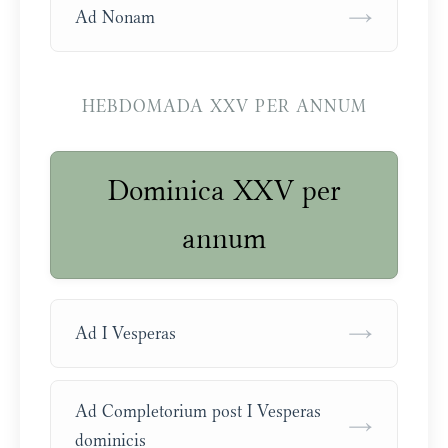
→
Ad Nonam
HEBDOMADA XXV PER ANNUM
Dominica XXV per
annum
→
Ad I Vesperas
Ad Completorium post I Vesperas
→
dominicis