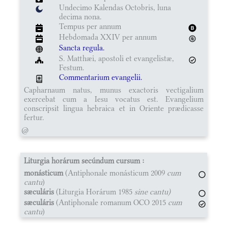
Undecimo Kalendas Octobris, luna
decima nona.
Tempus per annum
Hebdomada XXIV per annum
Sancta regula.
S. Matthæi, apostoli et evangelistæ,
Festum.
Commentarium evangelii.
Capharnaum natus, munus exactoris vectigalium
exercebat cum a Iesu vocatus est. Evangelium
conscripsit lingua hebraica et in Oriente prædicasse
fertur.
@
Liturgia horárum secúndum cursum :
monásticum
(Antiphonale monásticum 2009
cum
cantu
)
sæculáris
(Liturgia Horárum 1985
sine cantu)
sæculáris
(Antiphonale romanum OCO 2015
cum
cantu
)