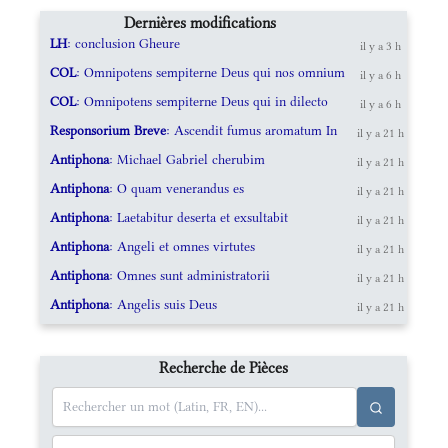
Dernières modifications
LH
: conclusion Gheure
il y a 3 h
COL
: Omnipotens sempiterne Deus qui nos omnium
il y a 6 h
COL
: Omnipotens sempiterne Deus qui in dilecto
il y a 6 h
Responsorium Breve
: Ascendit fumus aromatum In
il y a 21 h
Antiphona
: Michael Gabriel cherubim
il y a 21 h
Antiphona
: O quam venerandus es
il y a 21 h
Antiphona
: Laetabitur deserta et exsultabit
il y a 21 h
Antiphona
: Angeli et omnes virtutes
il y a 21 h
Antiphona
: Omnes sunt administratorii
il y a 21 h
Antiphona
: Angelis suis Deus
il y a 21 h
Recherche de Pièces