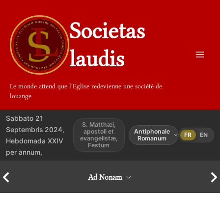
Aller
au
Societas
contenu
laudis
Le monde attend que l'Eglise redevienne une société de
louange
Sabbato 21
S. Matthæi,
Septembris 2024,
apostoli et
Antiphonale
FR
EN
evangelistæ,
Romanum
Hebdomada XXIV
Festum
per annum,
Ad Nonam