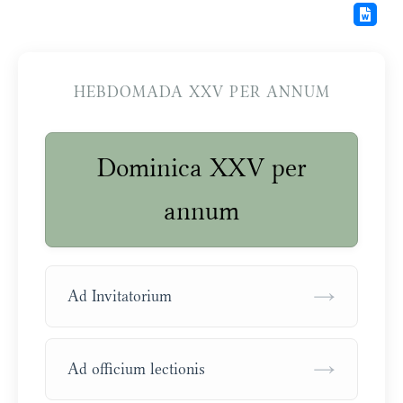
HEBDOMADA XXV PER ANNUM
Dominica XXV per
annum
→
Ad Invitatorium
→
Ad officium lectionis