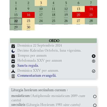
1
2
3
4
5
6
7
8
9
10
11
12
13
14
15
16
17
18
19
20
21
23
24
25
26
27
28
22
29
30
ORDO
Dominica 22 Septembris 2024
Decimo Kalendas Octobris, luna vigesima.
Tempus per annum
Hebdomada XXV per annum
Sancta regula.
Dominica XXV per annum.
Commentarium evangelii.
Liturgia horárum secúndum cursum :
monásticum
(Antiphonale monásticum 2009
cum
cantu
)
sæculáris
(Liturgia Horárum 1985
sine cantu)