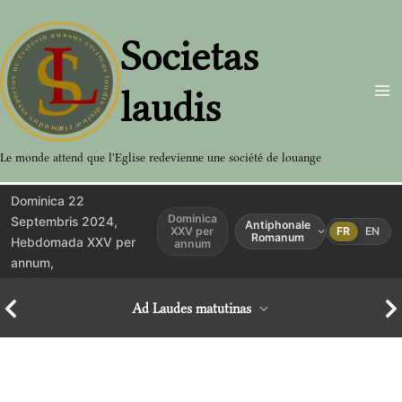
Aller
au
Societas
contenu
laudis
Le monde attend que l'Eglise redevienne une société de louange
Dominica 22
Dominica
Septembris 2024,
Antiphonale
XXV per
FR
EN
Romanum
Hebdomada XXV per
annum
annum,
Ad Laudes matutinas