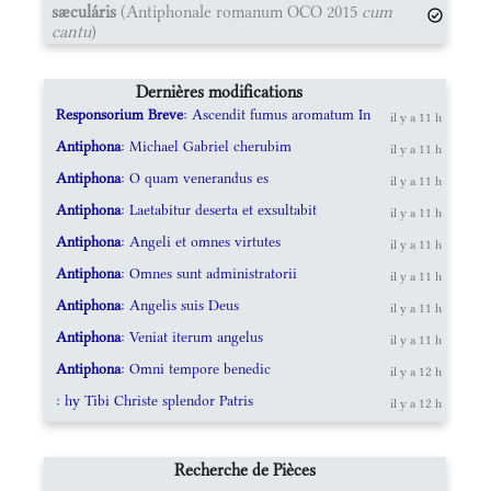
sæculáris
(Antiphonale romanum OCO 2015
cum
cantu
)
Dernières modifications
Responsorium Breve
: Ascendit fumus aromatum In
il y a 11 h
Antiphona
: Michael Gabriel cherubim
il y a 11 h
Antiphona
: O quam venerandus es
il y a 11 h
Antiphona
: Laetabitur deserta et exsultabit
il y a 11 h
Antiphona
: Angeli et omnes virtutes
il y a 11 h
Antiphona
: Omnes sunt administratorii
il y a 11 h
Antiphona
: Angelis suis Deus
il y a 11 h
Antiphona
: Veniat iterum angelus
il y a 11 h
Antiphona
: Omni tempore benedic
il y a 12 h
: hy Tibi Christe splendor Patris
il y a 12 h
Recherche de Pièces