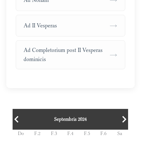
→
Ad Nonam
→
Ad II Vesperas
Ad Completorium post II Vesperas
→
dominicis
Septembris 2024
Do
F.2
F.3
F.4
F.5
F.6
Sa