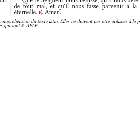
at,
Que le Seigneur nous bénisse, qu'Il nous défe
de tout mal, et qu'Il nous fasse parvenir à la 
éternelle.
Amen.
r.
ompréhension du texte latin. Elles ne doivent pas être utilisées à la p
re, qui sont © AELF.