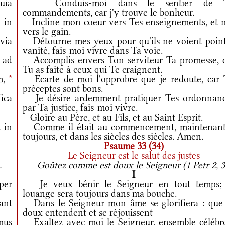
uia
Conduis-moi dans le sentier de T
commandements, car j'y trouve le bonheur.
 in
Incline mon coeur vers Tes enseignements, et 
vers le gain.
via
Détourne mes yeux pour qu'ils ne voient point
vanité, fais-moi vivre dans Ta voie.
 ad
Accomplis envers Ton serviteur Ta promesse, 
Tu as faite à ceux qui Te craignent.
m,
*
Ecarte de moi l'opprobre que je redoute, car 
préceptes sont bons.
fica
Je désire ardemment pratiquer Tes ordonnanc
par Ta justice, fais-moi vivre.
Gloire au Père, et au Fils, et au Saint Esprit.
 in
Comme il était au commencement, maintenant
toujours, et dans les siècles des siècles. Amen.
Psaume 33 (34)
Le Seigneur est le salut des justes
.
Goûtez comme est doux le Seigneur (1 Petr 2, 3
I
per
Je veux bénir le Seigneur en tout temps;
louange sera toujours dans ma bouche.
ant
Dans le Seigneur mon âme se glorifiera : que 
doux entendent et se réjouissent
mus
Exaltez avec moi le Seigneur, ensemble célébr