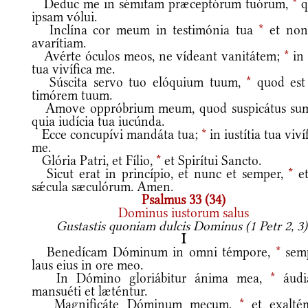
Deduc me in sémitam præceptórum tuórum,
*
q
ipsam vólui.
Inclína cor meum in testimónia tua
*
et non
avarítiam.
Avérte óculos meos, ne vídeant vanitátem;
*
in 
tua vivífica me.
Súscita servo tuo elóquium tuum,
*
quod est
timórem tuum.
Amove oppróbrium meum, quod suspicátus su
quia iudícia tua iucúnda.
Ecce concupívi mandáta tua;
*
in iustítia tua viví
me.
Glória Patri, et Fílio,
*
et Spirítui Sancto.
Sicut erat in princípio, et nunc et semper,
*
et
sǽcula sæculórum. Amen.
Psalmus 33 (34)
Dominus iustorum salus
Gustastis quoniam dulcis Dominus (1 Petr 2, 3)
I
Benedícam Dóminum in omni témpore,
*
sem
laus eius in ore meo.
In Dómino gloriábitur ánima mea,
*
áudi
mansuéti et læténtur.
Magnificáte Dóminum mecum,
*
et exalté