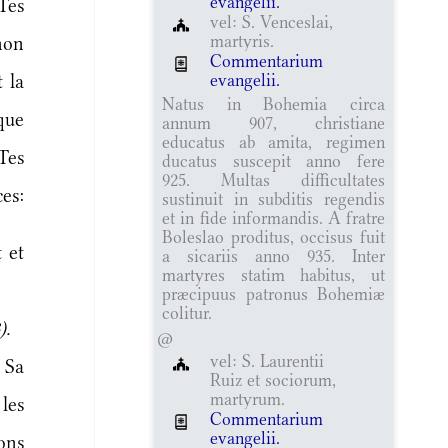
evangelii.
es
vel: S. Venceslai,
martyris.
non
Commentarium
evangelii.
 la
Natus in Bohemia circa
que
annum 907, christiane
educatus ab amita, regimen
Tes
ducatus suscepit anno fere
925. Multas difficultates
es:
sustinuit in subditis regendis
et in fide informandis. A fratre
Boleslao proditus, occisus fuit
 et
a sicariis anno 935. Inter
martyres statim habitus, ut
præcipuus patronus Bohemiæ
colitur.
).
@
vel: S. Laurentii
 Sa
Ruiz et sociorum,
martyrum.
les
Commentarium
evangelii.
ons