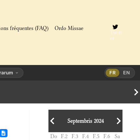
ions fréquentes (FAQ)
Ordo Missae
Twitt
er
orarum
FR
EN
Septembris 2024
Do
F.2
F.3
F.4
F.5
F.6
Sa