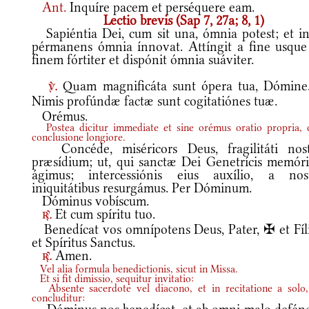
Ant.
Inquíre pacem et perséquere eam.
Lectio brevis (Sap 7, 27a; 8, 1)
Sapiéntia Dei, cum sit una, ómnia potest; et in
pérmanens ómnia ínnovat. Attíngit a fine usque
finem fórtiter et dispónit ómnia suáviter.
Quam magnificáta sunt ópera tua, Dómin
v.
Nimis profúndæ factæ sunt cogitatiónes tuæ.
Orémus.
Postea dicitur immediate et sine orémus oratio propria,
conclusione longiore.
Concéde, miséricors Deus, fragilitáti nos
præsídium; ut, qui sanctæ Dei Genetrícis memór
ágimus; intercessiónis eius auxílio, a nost
iniquitátibus resurgámus. Per Dóminum.
Dóminus vobíscum.
Et cum spíritu tuo.
r.
Benedícat vos omnípotens Deus, Pater, ✠ et Fíli
et Spíritus Sanctus.
Amen.
r.
Vel alia formula benedictionis, sicut in Missa.
Et si fit dimissio, sequitur invitatio:
Absente sacerdote vel diacono, et in recitatione a solo,
concluditur: