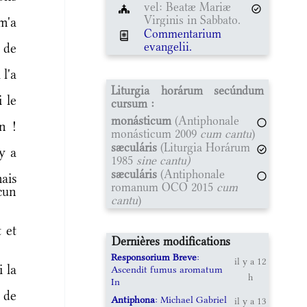
vel: Beatæ Mariæ
Virginis in Sabbato.
 m'a
Commentarium
evangelii.
 de
 l'a
Liturgia horárum secúndum
 le
cursum :
monásticum
(Antiphonale
n !
monásticum 2009
cum cantu
)
sæculáris
(Liturgia Horárum
y a
1985
sine cantu)
sæculáris
(Antiphonale
ais
romanum OCO 2015
cum
cun
cantu
)
 et
Dernières modifications
Responsorium Breve
:
il y a 12
 la
Ascendit fumus aromatum
h
In
 de
Antiphona
: Michael Gabriel
il y a 13