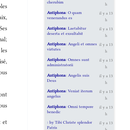
cherubim
h
les
Antiphona
: O quam
il y a 13
aix,
venerandus es
h
Ses
Antiphona
: Laetabitur
il y a 13
deserta et exsultabit
h
al;
Antiphona
: Angeli et omnes
il y a 13
virtutes
 les
h
Antiphona
: Omnes sunt
il y a 13
sé,
administratorii
h
ous
Antiphona
: Angelis suis
il y a 13
Deus
h
Antiphona
: Veniat iterum
il y a 13
ont
angelus
h
ous
Antiphona
: Omni tempore
il y a 13
benedic
h
 et
: hy Tibi Christe splendor
il y a 13
Patris
h