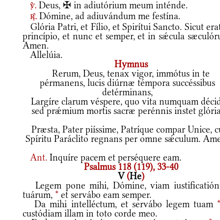
Deus, ✠ in adiutórium meum inténde.
v.
Dómine, ad adiuvándum me festína.
r.
Glória Patri, et Fílio, et Spirítui Sancto. Sicut era
princípio, et nunc et semper, et in sǽcula sæculó
Amen.
Allelúia.
Hymnus
Rerum, Deus, tenax vigor, immótus in te
pérmanens, lucis diúrnæ témpora succéssibus
detérminans,
Largíre clarum véspere, quo vita numquam décid
sed prǽmium mortis sacræ perénnis instet glória
Præsta, Pater piíssime, Patríque compar Unice, 
Spíritu Paráclito regnans per omne sǽculum. Am
Ant.
Inquíre pacem et perséquere eam.
Psalmus 118 (119), 33-40
V
(
He
)
Legem pone mihi, Dómine, viam iustificatió
tuárum,
*
et servábo eam semper.
Da mihi intelléctum, et servábo legem tuam
custódiam illam in toto corde meo.