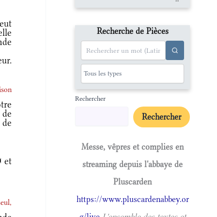
eut
Recherche de Pièces
lle
onde
ur.
ison
Rechercher
tre
e de
Rechercher
 de
Messe, vêpres et complies en
 et
streaming depuis l'abbaye de
Pluscarden
https://www.pluscardenabbey.or
eul,
g/live
L'ensemble des textes et