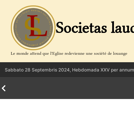
Aller
au
contenu
Societas lau
Le monde attend que l'Eglise redevienne une société de louange
Sabbato 28 Septembris 2024, Hebdomada XXV per annum