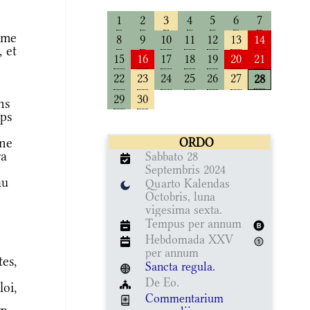
1
2
3
4
5
6
7
mme
8
9
10
11
12
13
14
 et
15
16
17
18
19
20
21
22
23
24
25
26
27
28
29
30
ns
mps
ine
ORDO
ra
Sabbato 28
Septembris 2024
au
Quarto Kalendas
Octobris, luna
vigesima sexta.
Tempus per annum
Hebdomada XXV
per annum
es,
Sancta regula.
De Eo.
oi,
Commentarium