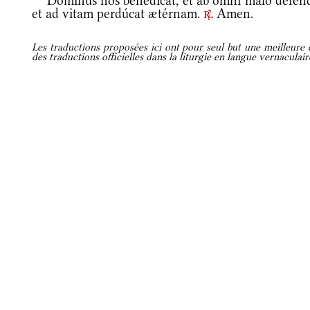
Dóminus nos benedícat, et ab omni malo defénd
et ad vitam perdúcat ætérnam.
Amen.
r.
Les traductions proposées ici ont pour seul but une meilleure c
des traductions officielles dans la liturgie en langue vernaculai