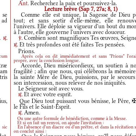
Ant.
Recherchez la paix et poursuivez-la.
Lecture brève (Sap 7, 27a; 8, 1)
 se
Comme elle est unique, la Sagesse de Dieu p
 ad
tout; et sans sortir d'elle-même, elle renouve
l'univers. Elle déploie sa vigueur d'un bout du m
à l'autre, elle gouverne l'univers avec douceur.
e.
Combien sont magnifiques Tes œuvres, Seigne
r.
v.
Et très profondes ont été faites Tes pensées.
r.
Prions.
 cum
Après cela on dit immédiatement et sans "Prions" l'ora
propre, avec la conclusion longue.
træ
Accorde, Dieu miséricordieux, un soutien à no
iam
fragilité ; afin que nous, qui célébrons la mémoir
ris
la sainte Mère de Dieu, puissions, par le secours
son intercession, nous relever de nos iniquités.
Le Seigneur soit avec vous.
Et avec votre esprit.
r.
us,
Que Dieu tout puissant vous bénisse, le Père, ✠
le Fils et le Saint-Esprit.
Amen.
r.
Ou une autre formule de bénédiction, comme à la Messe.
Et si on fait un renvoi, on ajoute l'invitation :
 sic
En l'absence d'un diacre ou d'un prêtre, et dans la récitation s
on conclut ainsi :