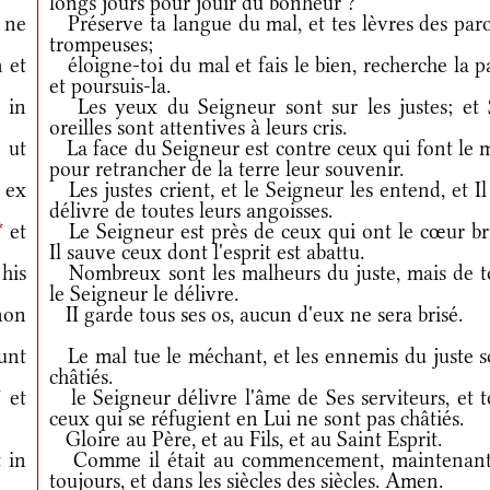
longs jours pour jouir du bonheur ?
 ne
Préserve ta langue du mal, et tes lèvres des paro
trompeuses;
 et
éloigne-toi du mal et fais le bien, recherche la p
et poursuis-la.
 in
Les yeux du Seigneur sont sur les justes; et 
oreilles sont attentives à leurs cris.
ut
La face du Seigneur est contre ceux qui font le m
pour retrancher de la terre leur souvenir.
 ex
Les justes crient, et le Seigneur les entend, et Il
délivre de toutes leurs angoisses.
*
et
Le Seigneur est près de ceux qui ont le cœur bri
Il sauve ceux dont l'esprit est abattu.
his
Nombreux sont les malheurs du juste, mais de t
le Seigneur le délivre.
non
II garde tous ses os, aucun d'eux ne sera brisé.
unt
Le mal tue le méchant, et les ennemis du juste s
châtiés.
*
et
le Seigneur délivre l'âme de Ses serviteurs, et t
ceux qui se réfugient en Lui ne sont pas châtiés.
Gloire au Père, et au Fils, et au Saint Esprit.
 in
Comme il était au commencement, maintenant
toujours, et dans les siècles des siècles. Amen.