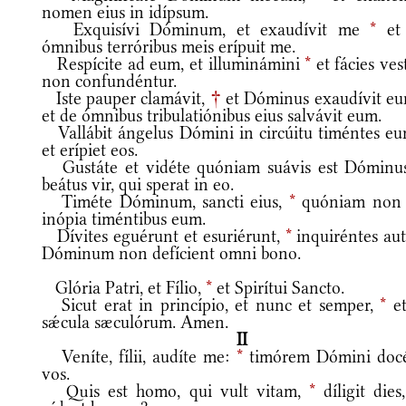
nomen eius in idípsum.
Exquisívi Dóminum, et exaudívit me
*
et
ómnibus terróribus meis erípuit me.
Respícite ad eum, et illuminámini
*
et fácies ves
non confundéntur.
Iste pauper clamávit,
†
et Dóminus exaudívit e
et de ómnibus tribulatiónibus eius salvávit eum.
Vallábit ángelus Dómini in circúitu timéntes e
et erípiet eos.
Gustáte et vidéte quóniam suávis est Dóminu
beátus vir, qui sperat in eo.
Timéte Dóminum, sancti eius,
*
quóniam non 
inópia timéntibus eum.
Dívites eguérunt et esuriérunt,
*
inquiréntes au
Dóminum non defícient omni bono.
Glória Patri, et Fílio,
*
et Spirítui Sancto.
Sicut erat in princípio, et nunc et semper,
*
et
sǽcula sæculórum. Amen.
II
Veníte, fílii, audíte me:
*
timórem Dómini doc
vos.
Quis est homo, qui vult vitam,
*
díligit dies