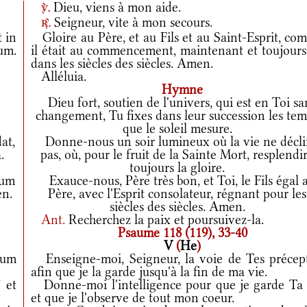
Dieu, viens à mon aide.
v.
Seigneur, vite à mon secours.
r.
t in
Gloire au Père, et au Fils et au Saint-Esprit, co
rum.
il était au commencement, maintenant et toujours,
dans les siècles des siècles. Amen.
Alléluia.
Hymne
Dieu fort, soutien de l'univers, qui est en Toi sa
changement, Tu fixes dans leur succession les te
que le soleil mesure.
at,
Donne-nous un soir lumineux où la vie ne décl
.
pas, où, pour le fruit de la Sainte Mort, resplendi
toujours la gloire.
cum
Exauce-nous, Père très bon, et Toi, le Fils égal 
en.
Père, avec l'Esprit consolateur, régnant pour les
siècles des siècles. Amen.
Ant.
Recherchez la paix et poursuivez-la.
Psaume 118 (119), 33-40
V
(
He
)
num
Enseigne-moi, Seigneur, la voie de Tes précept
afin que je la garde jusqu'à la fin de ma vie.
*
et
Donne-moi l'intelligence pour que je garde Ta l
et que je l'observe de tout mon coeur.