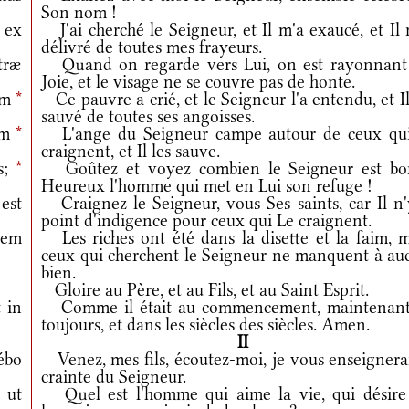
Son nom !
 ex
J'ai cherché le Seigneur, et Il m'a exaucé, et Il
délivré de toutes mes frayeurs.
træ
Quand on regarde vers Lui, on est rayonnant
Joie, et le visage ne se couvre pas de honte.
um
*
Ce pauvre a crié, et le Seigneur l'a entendu, et Il
sauvé de toutes ses angoisses.
um
*
L'ange du Seigneur campe autour de ceux qui
craignent, et Il les sauve.
s;
*
Goûtez et voyez combien le Seigneur est bo
Heureux l'homme qui met en Lui son refuge !
est
Craignez le Seigneur, vous Ses saints, car Il n'
point d'indigence pour ceux qui Le craignent.
tem
Les riches ont été dans la disette et la faim, m
ceux qui cherchent le Seigneur ne manquent à au
bien.
Gloire au Père, et au Fils, et au Saint Esprit.
 in
Comme il était au commencement, maintenant
toujours, et dans les siècles des siècles. Amen.
II
ébo
Venez, mes fils, écoutez-moi, je vous enseignerai
crainte du Seigneur.
, ut
Quel est l'homme qui aime la vie, qui désire