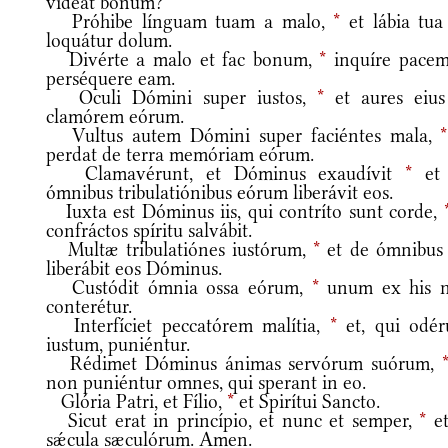
vídeat bonum?
Próhibe línguam tuam a malo,
*
et lábia tua
loquátur dolum.
Divérte a malo et fac bonum,
*
inquíre pacem
perséquere eam.
Oculi Dómini super iustos,
*
et aures eius
clamórem eórum.
Vultus autem Dómini super faciéntes mala,
*
perdat de terra memóriam eórum.
Clamavérunt, et Dóminus exaudívit
*
et
ómnibus tribulatiónibus eórum liberávit eos.
Iuxta est Dóminus iis, qui contríto sunt corde,
confráctos spíritu salvábit.
Multæ tribulatiónes iustórum,
*
et de ómnibus 
liberábit eos Dóminus.
Custódit ómnia ossa eórum,
*
unum ex his 
conterétur.
Interfíciet peccatórem malítia,
*
et, qui odér
iustum, puniéntur.
Rédimet Dóminus ánimas servórum suórum,
non puniéntur omnes, qui sperant in eo.
Glória Patri, et Fílio,
*
et Spirítui Sancto.
Sicut erat in princípio, et nunc et semper,
*
et
sǽcula sæculórum. Amen.