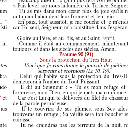
eva
Beaucoup disent : « Qui nous fera voir le bonheu
» Fais lever sur nous la lumière de Ta face, Seigneu
cum
Tu as mis dans mon cœur plus de joie qu'ils n
ont quand abondent leur froment et leur vin.
m,
*
En paix, tout aussitôt, je me couche et je m'endo
sti
car Toi seul, Seigneur, m'a constitué dans l'espéran
Gloire au Père, et au Fils, et au Saint Esprit.
 in
Comme il était au commencement, maintenant
toujours, et dans les siècles des siècles. Amen.
Psaume 90 (91)
Sous la protection du Très Haut
tes
Voici que Je vous donne le pouvoir de piétine
serpents et scorpions (Lc 10, 19).
bra
Celui qui habite sous la protection du Très-H
demeurera à l'ombre du Tout-Puissant.
údo
Il dit au Seigneur : « Tu es mon refuge et
forteresse, mon Dieu, en qui je mets ma confiance 
*
et
Car c'est Lui qui te délivrera du filet du chasseur
de la parole pernicieuse.
ius
Il te couvrira de ses plumes, sous Ses ailes
trouveras un refuge ; Sa vérité sera ton bouclier e
cuirasse.
nte
Tu ne craindras pas les terreurs de la nuit, ni