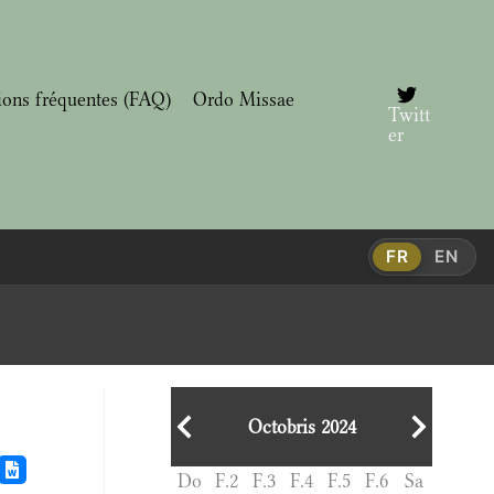
ions fréquentes (FAQ)
Ordo Missae
Twitt
er
FR
EN
Octobris 2024
Do
F.2
F.3
F.4
F.5
F.6
Sa