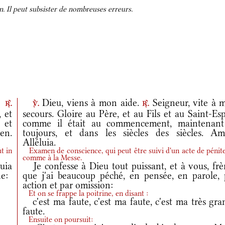
. Il peut subsister de nombreuses erreurs.
.
Dieu, viens à mon aide.
Seigneur, vite à 
r.
v.
r.
 et
secours. Gloire au Père, et au Fils et au Saint-Esp
, et
comme il était au commencement, maintenant
en.
toujours, et dans les siècles des siècles. Am
Alléluia.
t in
Examen de conscience, qui peut être suivi d'un acte de pénit
comme à la Messe.
uia
Je confesse à Dieu tout puissant, et à vous, frèr
ne:
que j'ai beaucoup péché, en pensée, en parole, 
action et par omission:
Et on se frappe la poitrine, en disant :
c'est ma faute, c'est ma faute, c'est ma très gra
faute.
Ensuite on poursuit: