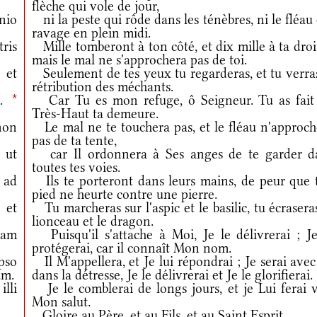
flèche qui vole de jour,
nio
ni la peste qui rôde dans les ténèbres, ni le fléau
ravage en plein midi.
ris
Mille tomberont à ton côté, et dix mille à ta droi
mais le mal ne s'approchera pas de toi.
et
Seulement de tes yeux tu regarderas, et tu verras
rétribution des méchants.
m.
*
Car Tu es mon refuge, ô Seigneur. Tu as fait
Très-Haut ta demeure.
non
Le mal ne te touchera pas, et le fléau n'approch
pas de ta tente,
ut
car Il ordonnera à Ses anges de te garder d
toutes tes voies.
 ad
Ils te porteront dans leurs mains, de peur que 
pied ne heurte contre une pierre.
et
Tu marcheras sur l'aspic et le basilic, tu écrasera
lionceau et le dragon.
iam
Puisqu'il s'attache à Moi, Je le délivrerai ; Je
protégerai, car il connaît Mon nom.
pso
Il M'appellera, et Je lui répondrai ; Je serai avec
um.
dans la détresse, Je le délivrerai et Je le glorifierai.
lli
Je le comblerai de longs jours, et je Lui ferai v
Mon salut.
Gloire au Père, et au Fils, et au Saint Esprit.