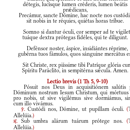
détegis, lucísque lumen créderis, lumen beátis
prǽdicans,
Precámur, sancte Dómine, hac nocte nos custódi
sit nobis in te réquies, quiétas horas tríbue.
Somno si dantur óculi, cor semper ad te vígilet
tuáque dextra prótegas fidéles, qui te díligunt.
Defénsor noster, áspice, insidiántes réprime,
gubérna tuos fámulos, quos sánguine mercátus es
Sit Christe, rex piíssime tibi Patríque glória cu
Spíritu Paráclito, in sempitérna sǽcula. Amen.
Lectio brevis (1 Th 5, 9-10)
Pósuit nos Deus in acquisitiónem salútis 
Dóminum nostrum Iesum Christum, qui mórtuus 
pro nobis, ut sive vigilémus sive dormiámus, si
cum illo vivámus.
Custódi nos, Dómine, ut pupíllam óculi.
(
v.
Allelúia.
)
Sub umbra alárum tuárum prótege nos.
(
r.
Allelúia.
)