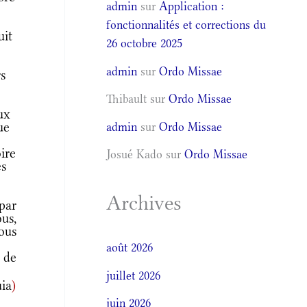
admin
sur
Application :
fonctionnalités et corrections du
uit
26 octobre 2025
admin
sur
Ordo Missae
s
Thibault
sur
Ordo Missae
ux
ue
admin
sur
Ordo Missae
ire
Josué Kado
sur
Ordo Missae
es
Archives
par
us,
ous
août 2026
 de
juillet 2026
uia
)
juin 2026