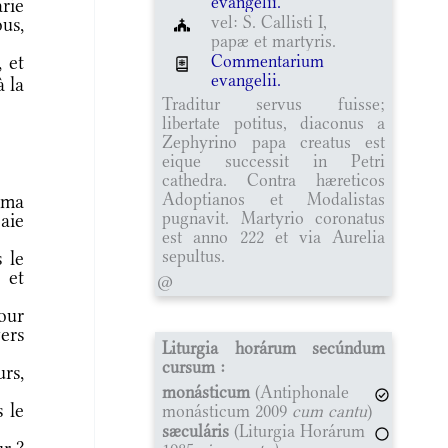
evangelii.
rie
vel: S. Callisti I,
ous,
papæ et martyris.
Commentarium
 et
evangelii.
à la
Traditur servus fuisse;
libertate potitus, diaconus a
Zephyrino papa creatus est
eique successit in Petri
cathedra. Contra hæreticos
Adoptianos et Modalistas
 ma
pugnavit. Martyrio coronatus
 aie
est anno 222 et via Aurelia
sepultus.
 le
 et
@
our
ers
Liturgia horárum secúndum
cursum :
rs,
monásticum
(Antiphonale
 le
monásticum 2009
cum cantu
)
sæculáris
(Liturgia Horárum