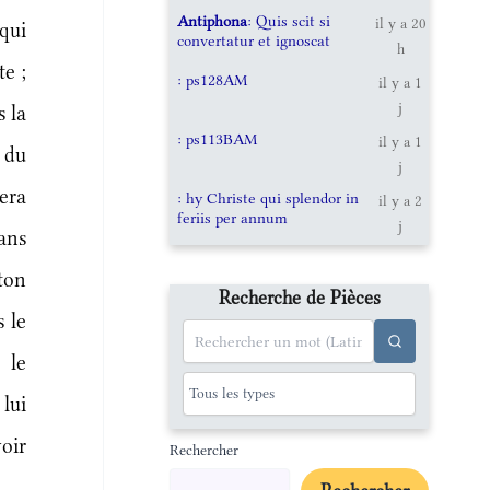
Antiphona
: Quis scit si
il y a 20
 qui
convertatur et ignoscat
h
te ;
: ps128AM
il y a 1
j
 la
: ps113BAM
il y a 1
 du
j
era
: hy Christe qui splendor in
il y a 2
feriis per annum
j
ans
ton
Recherche de Pièces
s le
 le
 lui
oir
Rechercher