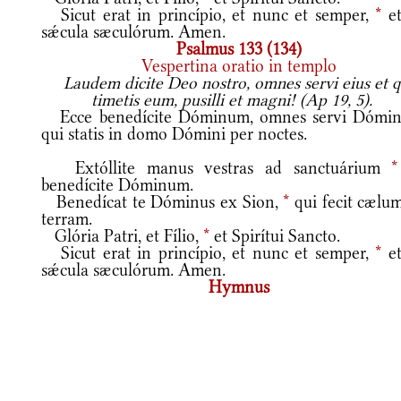
Sicut erat in princípio, et nunc et semper,
*
et
sǽcula sæculórum. Amen.
Psalmus 133 (134)
Vespertina oratio in templo
Laudem dicite Deo nostro, omnes servi eius et q
timetis eum, pusilli et magni! (Ap 19, 5).
Ecce benedícite Dóminum, omnes servi Dómin
qui statis in domo Dómini per noctes.
Extóllite manus vestras ad sanctuárium
*
benedícite Dóminum.
Benedícat te Dóminus ex Sion,
*
qui fecit cælum
terram.
Glória Patri, et Fílio,
*
et Spirítui Sancto.
Sicut erat in princípio, et nunc et semper,
*
et
sǽcula sæculórum. Amen.
Hymnus