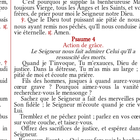
em,
C'est pourquoi je supplie la bienheureuse Ma
pro
toujours Vierge, tous les Anges et les Saints, et v
frères, de prier pour moi le Seigneur notre Dieu.
sís
Que le Dieu tout puissant aie pitié de nous,
v.
m.
nous ayant remis nos péchés, qu'Il nous conduise 
r.
vie éternelle.
Amen.
r.
Psaume 4
Action de grâce.
Le Seigneur nous fait admirer Celui qu'Il a
ressuscité des morts.
æ.
†
Quand je T'invoque, Tu m'exauces, Dieu de
udi
justice. Dans la détresse, Tu m'as mis au large ;
pitié de moi et écoute ma prière.
uid
Fils des hommes, jusques à quand aurez-vous
cœur grave ? Pourquoi aimez-vous la vanité
recherchez-vous le mensonge ?
tum
Sachez que le Seigneur a fait des merveilles p
.
Son fidèle ; le Seigneur m'écoute quand je crie v
Lui.
bus
Tremblez et ne péchez point ; parlez en vos cœu
sur votre couche, et taisez-vous.
 in
Offrez des sacrifices de justice, et espérez dans
Seigneur.