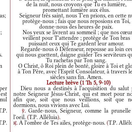
de la nuit, nous croyons que Tu es lumière,
promettant lumière aux élus.
as;
Seigneur très saint, nous T'en prions, en cette n
protège-nous ; fais que nous reposions en Toi,
donne-nous des heures de paix.
;
Nos yeux se livrent au sommeil ; que nos cœur
veillent pour T'attendre ; protège de Ton bras
puissant ceux qui Te gardent leur amour.
Regarde-nous ô Défenseur, repousse au loin ce
.
qui nous guettent, daigne guider Tes serviteurs q
Tu rachetas par Ton sang.
m
O Christ, ô Roi plein de bonté, gloire à Toi et glo
à Ton Père, avec l'Esprit Consolateur, à travers l
siècles sans fin. Amen.
Lecture brève (1 Th 5, 9-10)
per
Dieu nous a destinés à l'acquisition du salut 
est
notre Seigneur Jésus-Christ, qui est mort pour no
mul
afin que, soit que nous veillions, soit que n
dormions, nous vivions avec Lui.
T.P.
Garde-nous, Seigneur, comme la prunelle
v.
l'oeil.
(
T.P. Alléluia
)
.
T.P.
A l'ombre de Tes ailes, protège-nous.
(
T.P. Allél
r.