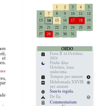
1
2
3
4
5
6
7
8
9
10
11
12
13
15
16
17
18
19
14
20
21
22
23
24
25
26
27
28
29
30
31
mon
ORDO
rit,
Feria II 14 Octobris
 et
2024
en.
Pridie Idus
Octobris, luna
ence
undecima.
Tempus per annum
es,
Hebdomada XXVIII
par
per annum
Sancta regula.
nde
De Ea.
Commentarium