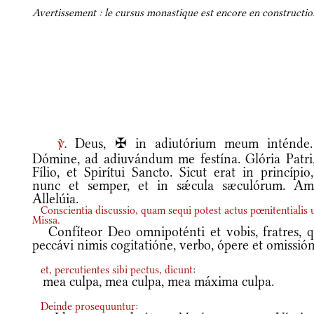
Avertissement : le cursus monastique est encore en construction
Deus, ✠ in adiutórium meum inténde
v.
Dómine, ad adiuvándum me festína. Glória Patri,
Fílio, et Spirítui Sancto. Sicut erat in princípio
nunc et semper, et in sǽcula sæculórum. Am
Allelúia.
Conscientia discussio, quam sequi potest actus pœnitentialis u
Missa.
Confíteor Deo omnipoténti et vobis, fratres, q
peccávi nimis cogitatióne, verbo, ópere et omissió
et, percutientes sibi pectus, dicunt:
mea culpa, mea culpa, mea máxima culpa.
Deinde prosequuntur: