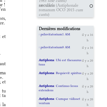
r ?
1985
sine cantu)
r !
sæculáris
(Antiphonale
'en
romanum OCO 2015
cum
cantu
)
rs,
ce.
Dernières modifications
: psInvitatorium1 AM
il y a 16
 et
h
: psInvitatorium0 AM
il y a 16
h
r
Antiphona
: Ubi est thesaurus
il y a 20
aut
tuus
h
 ma
Antiphona
: Requievit spiritus
il y a 20
».
h
, et
Antiphona
: Continuo Iesus
il y a 20
extendens
 tu
h
t ta
Antiphona
: Cumque vidisset
il y a 20
ventum
 la
h