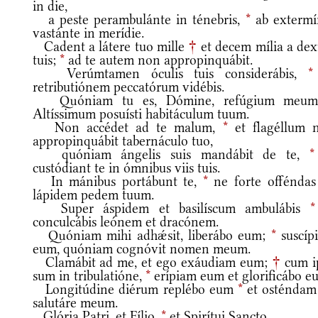
in die,
a peste perambulánte in ténebris,
*
ab extermí
vastánte in merídie.
Cadent a látere tuo mille
†
et decem mília a dext
tuis;
*
ad te autem non appropinquábit.
Verúmtamen óculis tuis considerábis,
*
retributiónem peccatórum vidébis.
Quóniam tu es, Dómine, refúgium meu
Altíssimum posuísti habitáculum tuum.
Non accédet ad te malum,
*
et flagéllum 
appropinquábit tabernáculo tuo,
quóniam ángelis suis mandábit de te,
*
custódiant te in ómnibus viis tuis.
In mánibus portábunt te,
*
ne forte offéndas
lápidem pedem tuum.
Super áspidem et basilíscum ambulábis
*
conculcábis leónem et dracónem.
Quóniam mihi adhǽsit, liberábo eum;
*
suscíp
eum, quóniam cognóvit nomen meum.
Clamábit ad me, et ego exáudiam eum;
†
cum i
sum in tribulatióne,
*
erípiam eum et glorificábo e
Longitúdine diérum replébo eum
*
et osténdam i
salutáre meum.
Glória Patri, et Fílio,
*
et Spirítui Sancto.