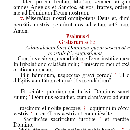
Ideo precor beátam Maríam semper Vírgin
omnes Angelos et Sanctos, et vos, fratres, oráre 
me ad Dóminum Deum nostrum.
Misereátur nostri omnípotens Deus et, dimis
v.
peccátis nostris, perdúcat nos ad vitam ætérna
Amen.
Psalmus 4
Gratiarum actio
Admirabilem fecit Dominus, quem suscitavit a
mortuis (S. Augustinus).
Cum invocárem, exaudívit me Deus iustítiæ me
In tribulatióne dilatásti mihi;
*
miserére mei et exá
oratiónem meam.
Fílii hóminum, úsquequo gravi corde?
*
Ut q
dilígitis vanitátem et quǽritis mendácium?
Et scitóte quóniam mirificávit Dóminus sanc
suum;
*
Dóminus exáudiet, cum clamávero ad eum
Irascímini et nolíte peccáre;
†
loquímini in córdi
vestris,
*
in cubílibus vestris et conquiéscite.
Sacrificáte sacrifícium iustítiæ
*
et speráte
Dómino.