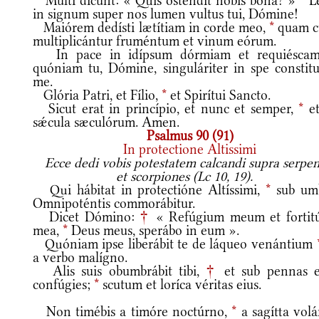
Multi dicunt: « Quis osténdit nobis bona? »
*
L
in signum super nos lumen vultus tui, Dómine!
Maiórem dedísti lætítiam in corde meo,
*
quam 
multiplicántur fruméntum et vinum eórum.
In pace in idípsum dórmiam et requiésca
quóniam tu, Dómine, singuláriter in spe constituí
me.
Glória Patri, et Fílio,
*
et Spirítui Sancto.
Sicut erat in princípio, et nunc et semper,
*
et
sǽcula sæculórum. Amen.
Psalmus 90 (91)
In protectione Altissimi
Ecce dedi vobis potestatem calcandi supra serpen
et scorpiones (Lc 10, 19).
Qui hábitat in protectióne Altíssimi,
*
sub um
Omnipoténtis commorábitur.
Dicet Dómino:
†
« Refúgium meum et fortit
mea,
*
Deus meus, sperábo in eum ».
Quóniam ipse liberábit te de láqueo venántium
a verbo malígno.
Alis suis obumbrábit tibi,
†
et sub pennas e
confúgies;
*
scutum et loríca véritas eius.
Non timébis a timóre noctúrno,
*
a sagítta volá