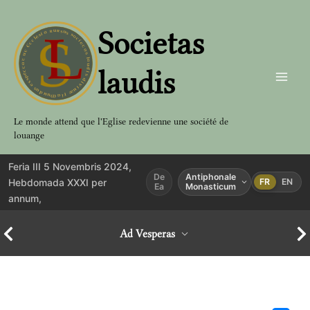
Aller
au
Societas
contenu
laudis
Le monde attend que l'Eglise redevienne une société de
louange
Feria III 5 Novembris 2024,
De
Antiphonale
Hebdomada XXXI per
FR
EN
Ea
Monasticum
annum,
Ad Vesperas