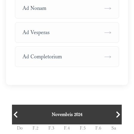
→
Ad Nonam
→
Ad Vesperas
→
Ad Completorium
Novembris 2024
Do
F.2
F.3
F.4
F.5
F.6
Sa