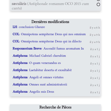
sæculáris
(Antiphonale romanum OCO 2015
cum
cantu
)
Dernières modifications
LH
: conclusion Gheure
il y a 6 h
COL
: Omnipotens sempiterne Deus qui nos omnium
il y a 9 h
COL
: Omnipotens sempiterne Deus qui in dilecto
il y a 9 h
Responsorium Breve
: Ascendit fumus aromatum In
il y a 1 j
Antiphona
: Michael Gabriel cherubim
il y a 1 j
Antiphona
: O quam venerandus es
il y a 1 j
Antiphona
: Laetabitur deserta et exsultabit
il y a 1 j
Antiphona
: Angeli et omnes virtutes
il y a 1 j
Antiphona
: Omnes sunt administratorii
il y a 1 j
Antiphona
: Angelis suis Deus
il y a 1 j
Recherche de Pièces