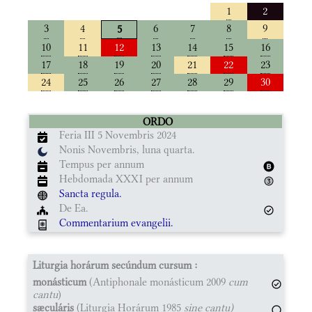
1
2
3
4
6
7
8
9
5
10
11
12
13
14
15
16
17
18
19
20
21
22
23
24
25
26
27
28
29
30
ORDO
Feria III 5 Novembris 2024
Nonis Novembris, luna quarta.
Tempus per annum
Hebdomada XXXI per annum
Sancta regula.
De Ea.
Commentarium evangelii.
Liturgia horárum secúndum cursum :
monásticum
(Antiphonale monásticum 2009
cum
cantu
)
sæculáris
(Liturgia Horárum 1985
sine cantu)