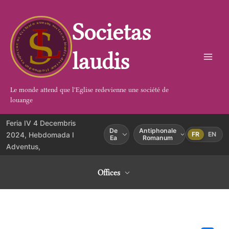
Aller
au
Societas
contenu
laudis
Le monde attend que l'Eglise redevienne une société de
louange
Feria IV 4 Decembris
De
Antiphonale
2024, Hebdomada I
FR
EN
Ea
Romanum
Adventus,
Offices