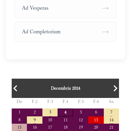
→
Ad Vesperas
→
Ad Completorium
Decembris 2024
Do
F.2
F.3
F.4
F.5
F.6
Sa
1
2
3
5
6
7
4
8
9
10
11
12
13
14
15
16
17
18
19
20
21