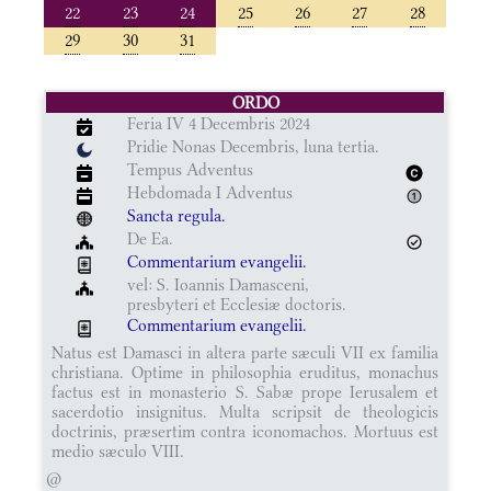
22
23
24
25
26
27
28
29
30
31
ORDO
Feria IV 4 Decembris 2024
Pridie Nonas Decembris, luna tertia.
Tempus Adventus
Hebdomada I Adventus
Sancta regula.
De Ea.
Commentarium evangelii.
vel: S. Ioannis Damasceni,
presbyteri et Ecclesiæ doctoris.
Commentarium evangelii.
Natus est Damasci in altera parte sæculi VII ex familia
christiana. Optime in philosophia eruditus, monachus
factus est in monasterio S. Sabæ prope Ierusalem et
sacerdotio insignitus. Multa scripsit de theologicis
doctrinis, præsertim contra iconomachos. Mortuus est
medio sæculo VIII.
@