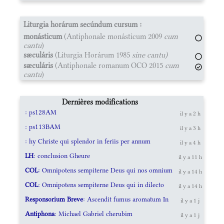
Liturgia horárum secúndum cursum :
monásticum
(Antiphonale monásticum 2009
cum
cantu
)
sæculáris
(Liturgia Horárum 1985
sine cantu)
sæculáris
(Antiphonale romanum OCO 2015
cum
cantu
)
Dernières modifications
: ps128AM
il y a 2 h
: ps113BAM
il y a 3 h
: hy Christe qui splendor in feriis per annum
il y a 4 h
LH
: conclusion Gheure
il y a 11 h
COL
: Omnipotens sempiterne Deus qui nos omnium
il y a 14 h
COL
: Omnipotens sempiterne Deus qui in dilecto
il y a 14 h
Responsorium Breve
: Ascendit fumus aromatum In
il y a 1 j
Antiphona
: Michael Gabriel cherubim
il y a 1 j