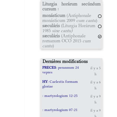
Liturgia horárum secúndum
cursum :
monásticum
(Antiphonale
monásticum 2009
cum cantu
)
sæculáris
(Liturgia Horárum
1985
sine cantu)
sæculáris
(Antiphonale
romanum OCO 2015
cum
cantu
)
Dernières modifications
PRECES
: perannum 24
il y a 5
vepres
h
HY
: Caelestis formam
il y a 6
gloriae
h
: martyrologium 12-25
il y a 9
h
: martyrologium 07-21
il y a 9
h