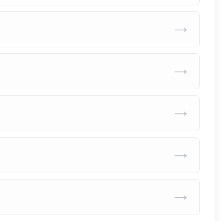
→
→
→
→
→