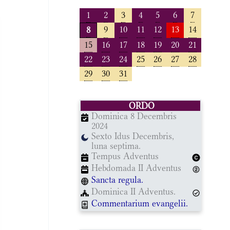
1
2
3
4
5
6
7
9
10
11
12
13
14
8
15
16
17
18
19
20
21
22
23
24
25
26
27
28
29
30
31
ORDO
Dominica 8 Decembris
2024
Sexto Idus Decembris,
luna septima.
Tempus Adventus
Hebdomada II Adventus
Sancta regula.
Dominica II Adventus.
Commentarium evangelii.