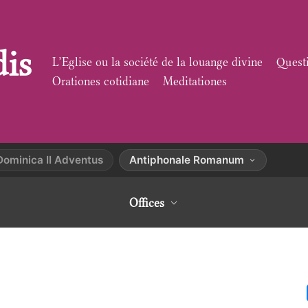
dis
L’Eglise ou la société de la louange divine
Quest
Orationes cotidiane
Meditationes
Dominica II Adventus
Antiphonale Romanum
Offices