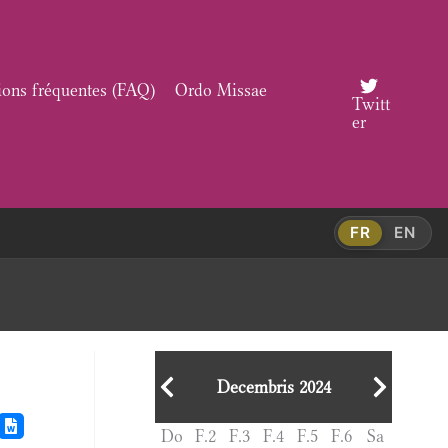
ions fréquentes (FAQ)
Ordo Missae
Twitt
er
FR
EN
Decembris 2024
Do
F.2
F.3
F.4
F.5
F.6
Sa