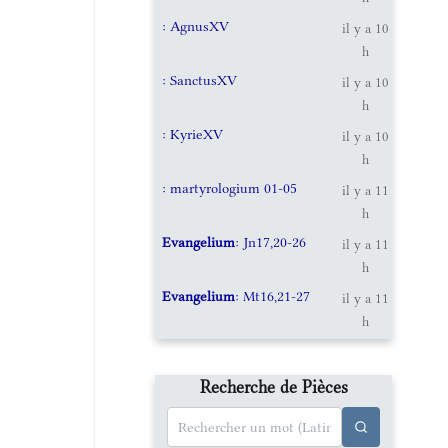
: AgnusXV
il y a 10
h
: SanctusXV
il y a 10
h
: KyrieXV
il y a 10
h
: martyrologium 01-05
il y a 11
h
Evangelium
: Jn17,20-26
il y a 11
h
Evangelium
: Mt16,21-27
il y a 11
h
Recherche de Pièces