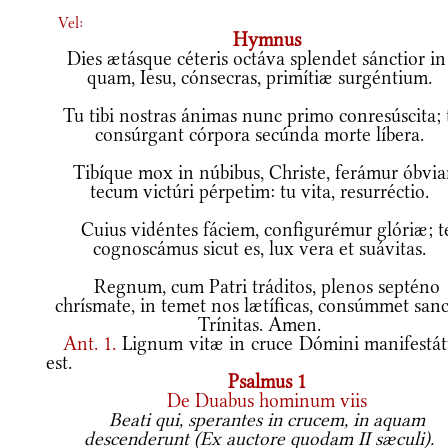
Vel:
Hymnus
Dies ætásque céteris octáva splendet sánctior in
quam, Iesu, cónsecras, primítiæ surgéntium.
Tu tibi nostras ánimas nunc primo conresúscita; t
consúrgant córpora secúnda morte líbera.
Tibíque mox in núbibus, Christe, ferámur óbvi
tecum victúri pérpetim: tu vita, resurréctio.
Cuius vidéntes fáciem, configurémur glóriæ; t
cognoscámus sicut es, lux vera et suávitas.
Regnum, cum Patri tráditos, plenos septéno
chrísmate, in temet nos lætíficas, consúmmet sanc
Trínitas. Amen.
Ant.
1.
Lignum vitæ in cruce Dómini manifestá
est.
Psalmus 1
De Duabus hominum viis
Beati qui, sperantes in crucem, in aquam
descenderunt (Ex auctore quodam II sæculi).