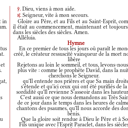
Dieu, viens à mon aide.
v.
Seigneur, vite à mon secours.
r.
t in
Gloire au Père, et au Fils et au Saint-Esprit, co
rum.
il était au commencement, maintenant et toujours,
dans les siècles des siècles. Amen.
Alléluia.
Hymne
tus
En ce premier de tous les jours où paraît le mo
t.
créé, le créateur ressuscité vainqueur de la mort n
libère
 et
Rejetons au loin le sommeil, et tous, levons-nous
.
plus vite : comme le prophète David, dans la nuit
cherchons le Seigneur.
at,
qu'Il entende nos prières et que Sa main droit
s'étende et qu'ici ceux qui ont été purifiés de la
sordidité qu'Il revienne S'asseoir dans les hauteur
s
C'est aussi ce que nous demandons au Très Sain
de ce jour dans le temps dans les heures de calm
chantons des psaumes, qu'Il nous accorde des do
bénis.
tu
Que la gloire soit rendue à Dieu le Père et à S
Fils unique avec l'Esprit Paraclet, dans les siècle