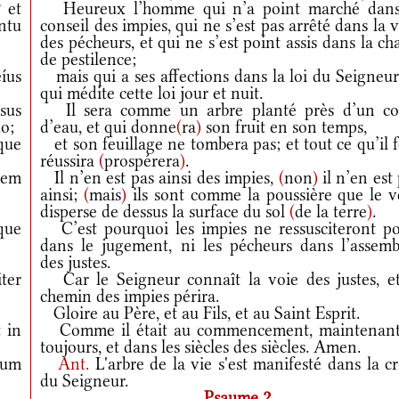
†
et
Heureux l’homme qui n’a point marché dans
ntu
conseil des impies, qui ne s’est pas arrêté dans la 
des pécheurs, et qui ne s’est point assis dans la ch
de pestilence;
íus
mais qui a ses affections dans la loi du Seigneur
qui médite cette loi jour et nuit.
sus
Il sera comme un arbre planté près d’un co
o;
d’eau, et qui donne
(
ra
)
son fruit en son temps,
que
et son feuillage ne tombera pas; et tout ce qu’il 
réussira
(
prospérera
)
.
uem
Il n’en est pas ainsi des impies,
(
non
)
il n’en est
ainsi;
(
mais
)
ils sont comme la poussière que le v
disperse de dessus la surface du sol
(
de la terre
)
.
que
C’est pourquoi les impies ne ressusciteront po
dans le jugement, ni les pécheurs dans l’assemb
des justes.
ter
Car le Seigneur connaît la voie des justes, et
chemin des impies périra.
Gloire au Père, et au Fils, et au Saint Esprit.
 in
Comme il était au commencement, maintenant
toujours, et dans les siècles des siècles. Amen.
tum
Ant.
L'arbre de la vie s'est manifesté dans la c
du Seigneur.
Psaume 2