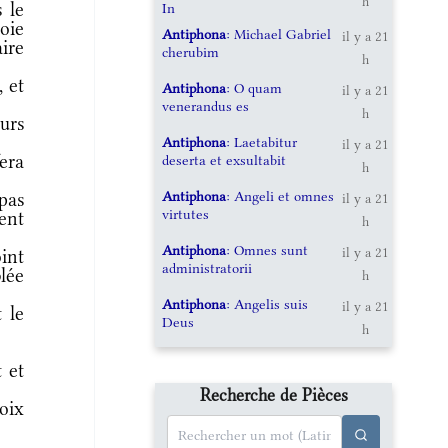
h
 le
In
voie
Antiphona
: Michael Gabriel
il y a 21
aire
cherubim
h
, et
Antiphona
: O quam
il y a 21
venerandus es
h
urs
Antiphona
: Laetabitur
il y a 21
fera
deserta et exsultabit
h
Antiphona
: Angeli et omnes
 pas
il y a 21
virtutes
ent
h
Antiphona
: Omnes sunt
il y a 21
int
administratorii
lée
h
Antiphona
: Angelis suis
il y a 21
 le
Deus
h
 et
Recherche de Pièces
roix