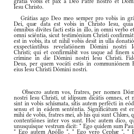
grátia vobis et pax a Deo Patre nostro et Dóm
Iesu Christo.
Grátias ago Deo meo semper pro vobis in grá
Dei, quæ data est vobis in Christo Iesu, quia
ómnibus dívites facti estis in illo, in omni verbo e
omni sciéntia, sicut testimónium Christi confirmá
est in vobis, ita ut nihil vobis desit in ulla donati
exspectántibus revelatiónem Dómini nostri I
Christi; qui et confirmábit vos usque ad finem s
crímine in die Dómini nostri Iesu Christi. Fidé
Deus, per quem vocáti estis in communiónem Fí
eius Iesu Christi Dómini nostri.
Obsecro autem vos, fratres, per nomen Dóm
nostri Iesu Christi, ut idípsum dicátis omnes, et
sint in vobis schísmata, sitis autem perfécti in e
sensu et in eádem senténtia. Significátum est e
mihi de vobis, fratres mei, ab his qui sunt Chlœs, 
contentiónes inter vos sunt. Hoc autem dico, q
unusquísque vestrum dicit: " Ego quidem sum Pauli
" Ego autem Apóllo ", " Ego vero Cephæ ", " 