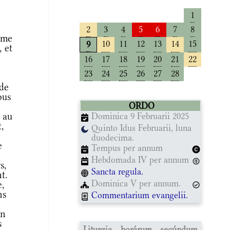
1
2
3
4
5
6
7
8
mme
10
11
12
13
14
15
9
 et
16
17
18
19
20
21
22
23
24
25
26
27
28
nde
ous
ORDO
 au
Dominica 9 Februarii 2025
,
Quinto Idus Februarii, luna
duodecima.
e
Tempus per annum
Hebdomada IV per annum
s,
Sancta regula.
t.
Dominica V per annum.
e,
ns
Commentarium evangelii.
on
s
Liturgia horárum secúndum