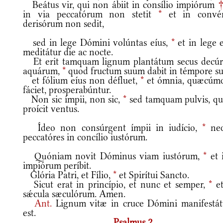
Beátus vir, qui non ábiit in consílio impiórum
in via peccatórum non stetit
*
et in convé
derisórum non sedit,
sed in lege Dómini volúntas eíus,
*
et in lege e
meditátur die ac nocte.
Et erit tamquam lignum plantátum secus decúr
aquárum,
*
quod fructum suum dabit in témpore su
et fólium eíus non défluet,
*
et ómnia, quæcúm
fáciet, prosperabúntur.
Non sic ímpii, non sic,
*
sed tamquam pulvis, q
proícit ventus.
Ídeo non consúrgent ímpii in iudício,
*
ne
peccatóres in concílio iustórum.
Quóniam novit Dóminus viam iustórum,
*
et i
impiórum períbit.
Glória Patri, et Fílio,
*
et Spirítui Sancto.
Sicut erat in princípio, et nunc et semper,
*
et
sǽcula sæculórum. Amen.
Ant.
Lignum vitæ in cruce Dómini manifestá
est.
Psalmus 2