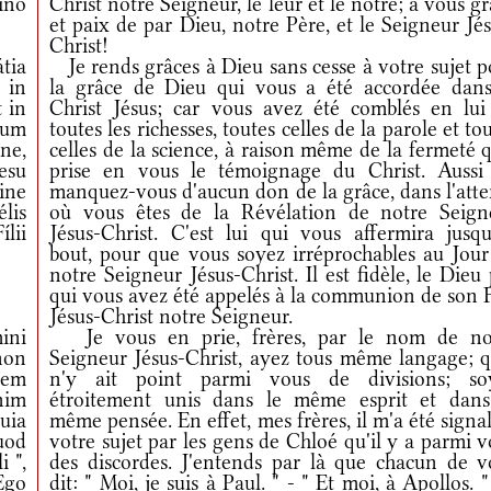
ino
Christ notre Seigneur, le leur et le nôtre; à vous g
et paix de par Dieu, notre Père, et le Seigneur Jé
Christ!
tia
Je rends grâces à Dieu sans cesse à votre sujet p
 in
la grâce de Dieu qui vous a été accordée dans
t in
Christ Jésus; car vous avez été comblés en lui
tum
toutes les richesses, toutes celles de la parole et to
óne,
celles de la science, à raison même de la fermeté 
esu
prise en vous le témoignage du Christ. Aussi
ine
manquez-vous d'aucun don de la grâce, dans l'atte
lis
où vous êtes de la Révélation de notre Seign
lii
Jésus-Christ. C'est lui qui vous affermira jusqu
bout, pour que vous soyez irréprochables au Jour
notre Seigneur Jésus-Christ. Il est fidèle, le Dieu
qui vous avez été appelés à la communion de son F
Jésus-Christ notre Seigneur.
ini
Je vous en prie, frères, par le nom de no
 non
Seigneur Jésus-Christ, ayez tous même langage; qu
ódem
n'y ait point parmi vous de divisions; so
nim
étroitement unis dans le même esprit et dans
quia
même pensée. En effet, mes frères, il m'a été signa
uod
votre sujet par les gens de Chloé qu'il y a parmi 
 ",
des discordes. J'entends par là que chacun de v
Ego
dit: " Moi, je suis à Paul. " - " Et moi, à Apollos. "