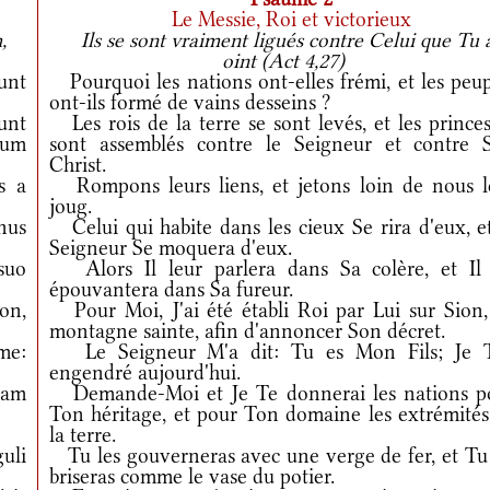
Le Messie, Roi et victorieux
,
Ils se sont vraiment ligués contre Celui que Tu 
oint (Act 4,27)
unt
Pourquoi les nations ont-elles frémi, et les peup
ont-ils formé de vains desseins ?
unt
Les rois de la terre se sont levés, et les prince
tum
sont assemblés contre le Seigneur et contre 
Christ.
s a
Rompons leurs liens, et jetons loin de nous l
joug.
nus
Celui qui habite dans les cieux Se rira d'eux, et
Seigneur Se moquera d'eux.
suo
Alors Il leur parlera dans Sa colère, et Il 
épouvantera dans Sa fureur.
on,
Pour Moi, J'ai été établi Roi par Lui sur Sion,
montagne sainte, afin d'annoncer Son décret.
me:
Le Seigneur M'a dit: Tu es Mon Fils; Je T
engendré aujourd'hui.
uam
Demande-Moi et Je Te donnerai les nations p
Ton héritage, et pour Ton domaine les extrémités
la terre.
uli
Tu les gouverneras avec une verge de fer, et Tu 
briseras comme le vase du potier.