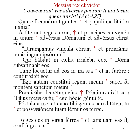
Messias rex et victor
Convenerunt ver adversus puerum tuum Iesum
quem unxisti (Act 4,27)
Quare fremuérunt gentes,
*
et pópuli meditáti s
inánia?
Astitérunt reges terræ,
†
et príncipes convenér
in unum
*
advérsus Dóminum et advérsus chris
eíus:
“Dirumpámus víncula eórum
*
et proiciámu
nobis íugum ipsórum!”
Qui hábitat in cælis, irridébit eos,
*
Dómi
subsannábit eos.
Tunc loquétur ad eos in ira sua
*
et in furóre 
conturbábit eos:
“Ego autem constítui regem meum
*
super Si
montem sanctum meum!”
Prædicábo decrétum eíus.
†
Dóminus dixit ad 
“Fílius meus es tu;
*
ego hódie génui te.
Póstula a me, et dabo tibi gentes hereditátem t
*
et possessiónem tuam términos terræ.
Reges eos in virga férrea
*
et tamquam vas fíg
confrínges eos.”