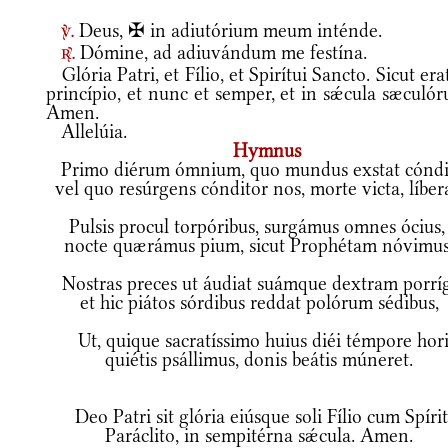
Deus, ✠ in adiutórium meum inténde.
v.
Dómine, ad adiuvándum me festína.
r.
Glória Patri, et Fílio, et Spirítui Sancto. Sicut era
princípio, et nunc et semper, et in sǽcula sæculó
Amen.
Allelúia.
Hymnus
Primo diérum ómnium, quo mundus exstat cóndi
vel quo resúrgens cónditor nos, morte victa, líbera
Pulsis procul torpóribus, surgámus omnes ócius,
nocte quærámus pium, sicut Prophétam nóvimus
Nostras preces ut áudiat suámque dextram porríg
et hic piátos sórdibus reddat polórum sédibus,
Ut, quique sacratíssimo huius diéi témpore hori
quiétis psállimus, donis beátis múneret.
Deo Patri sit glória eiúsque soli Fílio cum Spíri
Paráclito, in sempitérna sǽcula. Amen.