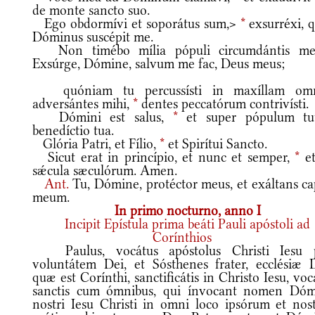
de monte sancto suo.
Ego obdormívi et soporátus sum,>
*
exsurréxi, q
Dóminus suscépit me.
Non timébo mília pópuli circumdántis m
Exsúrge, Dómine, salvum me fac, Deus meus;
quóniam tu percussísti in maxíllam om
adversántes mihi,
*
dentes peccatórum contrivísti.
Dómini est salus,
*
et super pópulum t
benedíctio tua.
Glória Patri, et Fílio,
*
et Spirítui Sancto.
Sicut erat in princípio, et nunc et semper,
*
et
sǽcula sæculórum. Amen.
Ant.
Tu, Dómine, protéctor meus, et exáltans ca
meum.
In primo nocturno, anno I
Incipit Epístula prima beáti Pauli apóstoli ad
Corínthios
Paulus, vocátus apóstolus Christi Iesu 
voluntátem Dei, et Sósthenes frater, ecclésiæ D
quæ est Corínthi, sanctificátis in Christo Iesu, voc
sanctis cum ómnibus, qui ínvocant nomen Dóm
nostri Iesu Christi in omni loco ipsórum et nost