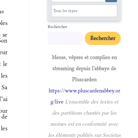
as
les
Rechercher
s se
Rechercher
Son
eur
Messe, vêpres et complies en
 le
streaming depuis l'abbaye de
les
Pluscarden
 Sa
https://www.pluscardenabbey.or
'ai
g/live
L'ensemble des textes et
our
des partitions chantés par les
 de
moines est en conformité avec
les
les éléments publiés sur Societas