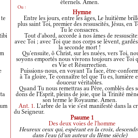
éternels. Amen.
Ou :
Hymne
 te
Entre les jours, entre les âges, Le huitième brill
plus saint Toi, premier des ressuscités, Jésus, en T
Tu le consacres.
ibi
Tout d'abord, accorde à nos âmes de ressuscite
avec Toi ; avec Toi que nos corps se lèvent, gardés
la seconde mort !
am
Qu'ensuite, ô Christ, sur les nuées, vers Toi, no
soyons emportés nous vivrons toujours avec Toi 
es Vie et Résurrection.
e
Puissions-nous, en voyant Ta face, être-confor
à Ta gloire, Te connaître tel que Tu es, lumière e
douceur véritables.
Quand Tu nous remettras au Père, comblés des s
ta
dons de I'Esprit, pleins de joie, que la Trinité mèn
son terme le Royaume. Amen.
tum
Ant.
1.
L'arbre de la vie s'est manifesté dans la c
du Seigneur.
Psaume 1
Des deux voies de l'homme
Heureux ceux qui, espérant en la croix, descendr
dans l'eau (d'un auteur du IIème siècle)