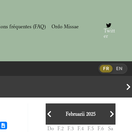
ions fréquentes (FAQ)
Ordo Missae
Twitt
er
FR
EN
Februarii 2025
Do
F.2
F.3
F.4
F.5
F.6
Sa