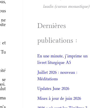
us,
laudis (cursus monastique)
ous
 ne
Dernières
oite
publications :
 et
 Tu
En une minute, j’imprime un
livret liturgique A5
ité
Juillet 2026 : nouveau :
Méditations
 se
oi.
lut
Updates June 2026
 ma
Mises à jour de juin 2026
m'a