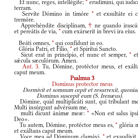
Et nunc, reges, intellégite;
*
erudímini, qui iudic
terram.
Servíte Dómino in timóre
*
et exsultáte ei 
tremóre.
Apprehéndite disciplínam,
†
ne quando irascát
et pereátis de via,
*
cum exárserit in brevi ira eíus.
Beáti omnes,
*
qui confídunt in eo.
Glória Patri, et Fílio,
*
et Spirítui Sancto.
Sicut erat in princípio, et nunc et semper,
*
et
sǽcula sæculórum. Amen.
Ant.
3.
Tu, Dómine, protéctor meus, et exált
caput meum.
Psalmus 3
Dominus protector meus
Dormivit et somnum cepit et resurrexit, quoni
Dominus suscepit eum (S. Irenæus).
Dómine, quid multiplicáti sunt, qui tríbulant 
Multi insúrgunt advérsum me,
multi dicunt ánimæ meæ:
*
«Non est salus ipsi
Deo».
Tu autem, Dómine, protéctor meus es,
*
glória 
et exáltans caput meum.
Voce mea ad Dóminum clamávi,
*
et exaudívit