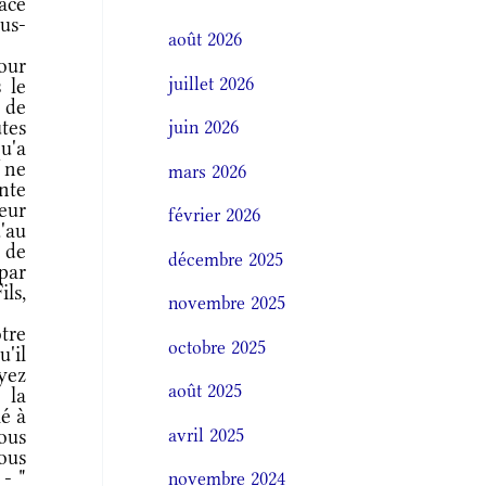
râce
sus-
août 2026
our
juillet 2026
 le
 de
utes
juin 2026
qu'a
 ne
mars 2026
nte
eur
février 2026
'au
 de
décembre 2025
 par
ils,
novembre 2025
tre
octobre 2025
'il
yez
août 2025
 la
lé à
avril 2025
vous
ous
 - "
novembre 2024