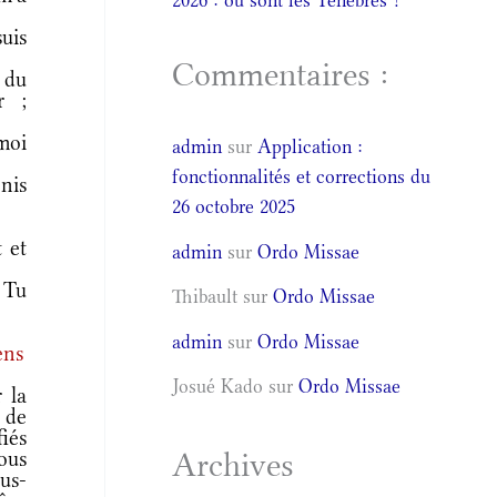
2026 : où sont les Ténèbres ?
suis
Commentaires :
 du
r ;
moi
admin
sur
Application :
fonctionnalités et corrections du
nis
26 octobre 2025
 et
admin
sur
Ordo Missae
 Tu
Thibault
sur
Ordo Missae
admin
sur
Ordo Missae
ens
Josué Kado
sur
Ordo Missae
 la
e de
fiés
tous
Archives
us-