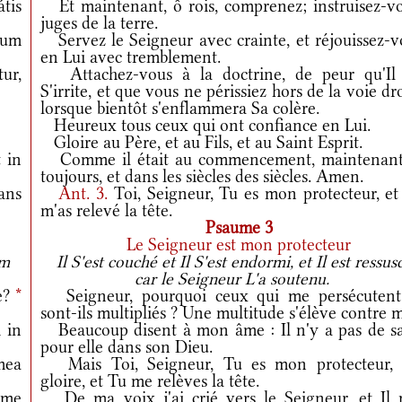
átis
Et maintenant, ô rois, comprenez; instruisez-vo
juges de la terre.
cum
Servez le Seigneur avec crainte, et réjouissez-v
en Lui avec tremblement.
ur,
Attachez-vous à la doctrine, de peur qu'Il
S'irrite, et que vous ne périssiez hors de la voie dr
lorsque bientôt s'enflammera Sa colère.
Heureux tous ceux qui ont confiance en Lui.
Gloire au Père, et au Fils, et au Saint Esprit.
 in
Comme il était au commencement, maintenant
toujours, et dans les siècles des siècles. Amen.
ans
Ant.
3.
Toi, Seigneur, Tu es mon protecteur, et
m'as relevé la tête.
Psaume 3
Le Seigneur est mon protecteur
am
Il S'est couché et Il S'est endormi, et Il est ressusc
car le Seigneur L'a soutenu.
me?
*
Seigneur, pourquoi ceux qui me persécutent
sont-ils multipliés ? Une multitude s'élève contre m
 in
Beaucoup disent à mon âme : Il n'y a pas de sa
pour elle dans son Dieu.
mea
Mais Toi, Seigneur, Tu es mon protecteur,
gloire, et Tu me relèves la tête.
 me
De ma voix j'ai crié vers le Seigneur, et Il 