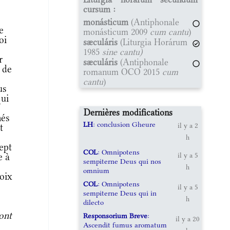
cursum :
monásticum
(Antiphonale
e
monásticum 2009
cum cantu
)
oi
sæculáris
(Liturgia Horárum
1985
sine cantu)
r
sæculáris
(Antiphonale
 de
romanum OCO 2015
cum
cantu
)
us
qui
Dernières modifications
més
LH
: conclusion Gheure
il y a 2
t
h
ept
COL
: Omnipotens
e à
il y a 5
sempiterne Deus qui nos
h
omnium
roix
COL
: Omnipotens
il y a 5
sempiterne Deus qui in
h
dilecto
ont
Responsorium Breve
:
il y a 20
Ascendit fumus aromatum