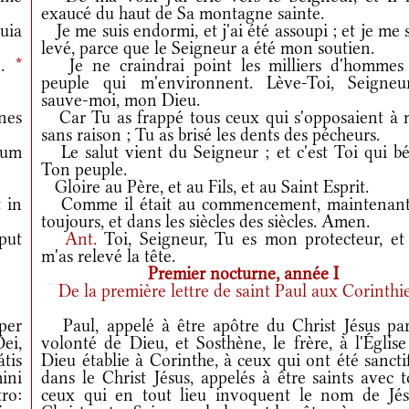
exaucé du haut de Sa montagne sainte.
uia
Je me suis endormi, et j'ai été assoupi ; et je me 
levé, parce que le Seigneur a été mon soutien.
e.
*
Je ne craindrai point les milliers d'hommes
peuple qui m'environnent. Lève-Toi, Seigneu
sauve-moi, mon Dieu.
nes
Car Tu as frappé tous ceux qui s'opposaient à 
sans raison ; Tu as brisé les dents des pécheurs.
uum
Le salut vient du Seigneur ; et c'est Toi qui bé
Ton peuple.
Gloire au Père, et au Fils, et au Saint Esprit.
 in
Comme il était au commencement, maintenant
toujours, et dans les siècles des siècles. Amen.
put
Ant.
Toi, Seigneur, Tu es mon protecteur, et
m'as relevé la tête.
Premier nocturne, année I
De la première lettre de saint Paul aux Corinthi
per
Paul, appelé à être apôtre du Christ Jésus par
ei,
volonté de Dieu, et Sosthène, le frère, à l'Églis
átis
Dieu établie à Corinthe, à ceux qui ont été sancti
ini
dans le Christ Jésus, appelés à être saints avec 
ro:
ceux qui en tout lieu invoquent le nom de Jés