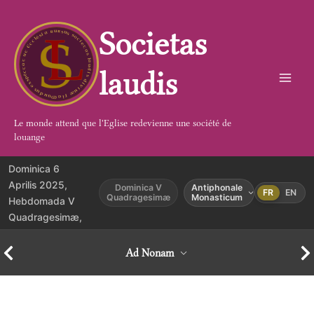
Aller
au
Societas
contenu
laudis
Le monde attend que l'Eglise redevienne une société de
louange
Dominica 6
Aprilis 2025,
Dominica V
Antiphonale
FR
EN
Quadragesimæ
Monasticum
Hebdomada V
Quadragesimæ,
Ad Nonam