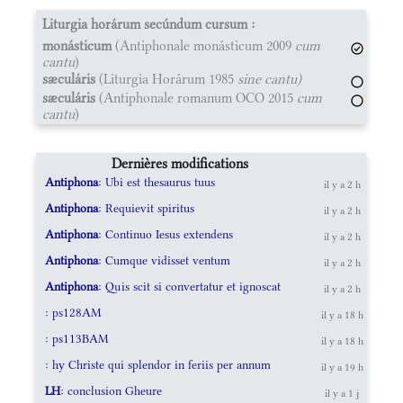
Liturgia horárum secúndum cursum :
monásticum
(Antiphonale monásticum 2009
cum
cantu
)
sæculáris
(Liturgia Horárum 1985
sine cantu)
sæculáris
(Antiphonale romanum OCO 2015
cum
cantu
)
Dernières modifications
Antiphona
: Ubi est thesaurus tuus
il y a 2 h
Antiphona
: Requievit spiritus
il y a 2 h
Antiphona
: Continuo Iesus extendens
il y a 2 h
Antiphona
: Cumque vidisset ventum
il y a 2 h
Antiphona
: Quis scit si convertatur et ignoscat
il y a 2 h
: ps128AM
il y a 18 h
: ps113BAM
il y a 18 h
: hy Christe qui splendor in feriis per annum
il y a 19 h
LH
: conclusion Gheure
il y a 1 j