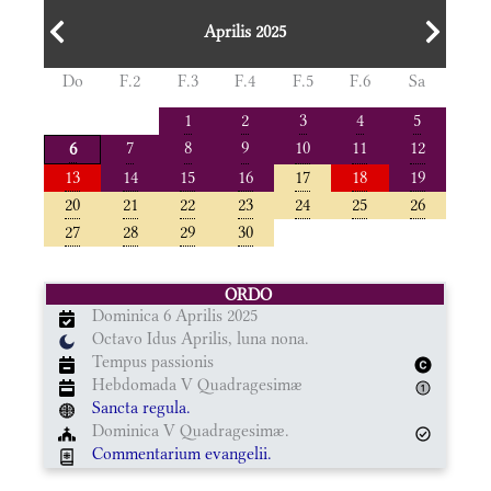
Aprilis 2025
Do
F.2
F.3
F.4
F.5
F.6
Sa
1
2
3
4
5
7
8
9
10
11
12
6
13
14
15
16
17
18
19
20
21
22
23
24
25
26
27
28
29
30
ORDO
Dominica 6 Aprilis 2025
Octavo Idus Aprilis, luna nona.
Tempus passionis
Hebdomada V Quadragesimæ
Sancta regula.
Dominica V Quadragesimæ.
Commentarium evangelii.