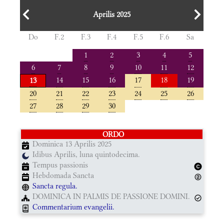
Aprilis 2025
Do
F.2
F.3
F.4
F.5
F.6
Sa
1
2
3
4
5
6
7
8
9
10
11
12
14
15
16
17
18
19
13
20
21
22
23
24
25
26
27
28
29
30
ORDO
Dominica 13 Aprilis 2025
Idibus Aprilis, luna quintodecima.
Tempus passionis
Hebdomada Sancta
Sancta regula.
DOMINICA IN PALMIS DE PASSIONE DOMINI.
Commentarium evangelii.