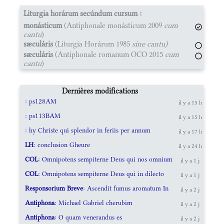
Liturgia horárum secúndum cursum :
monásticum
(Antiphonale monásticum 2009
cum
cantu
)
sæculáris
(Liturgia Horárum 1985
sine cantu)
sæculáris
(Antiphonale romanum OCO 2015
cum
cantu
)
Dernières modifications
: ps128AM
il y a 15 h
: ps113BAM
il y a 15 h
: hy Christe qui splendor in feriis per annum
il y a 17 h
LH
: conclusion Gheure
il y a 24 h
COL
: Omnipotens sempiterne Deus qui nos omnium
il y a 1 j
COL
: Omnipotens sempiterne Deus qui in dilecto
il y a 1 j
Responsorium Breve
: Ascendit fumus aromatum In
il y a 2 j
Antiphona
: Michael Gabriel cherubim
il y a 2 j
Antiphona
: O quam venerandus es
il y a 2 j