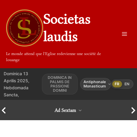
Aller
au
Societas
contenu
laudis
Le monde attend que l'Eglise redevienne une société de
louange
Dominica 13
DOMINICA IN
Aprilis 2025,
PALMIS DE
Antiphonale
FR
EN
PASSIONE
Monasticum
Hebdomada
DOMINI
Sancta,
Ad Sextam