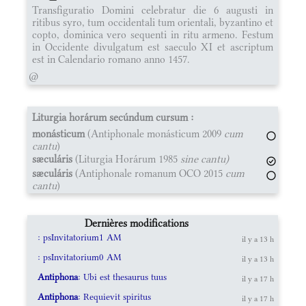
Transfiguratio Domini celebratur die 6 augusti in
ritibus syro, tum occidentali tum orientali, byzantino et
copto, dominica vero sequenti in ritu armeno. Festum
in Occidente divulgatum est saeculo XI et ascriptum
est in Calendario romano anno 1457.
@
Liturgia horárum secúndum cursum :
monásticum
(Antiphonale monásticum 2009
cum
cantu
)
sæculáris
(Liturgia Horárum 1985
sine cantu)
sæculáris
(Antiphonale romanum OCO 2015
cum
cantu
)
Dernières modifications
: psInvitatorium1 AM
il y a 13 h
: psInvitatorium0 AM
il y a 13 h
Antiphona
: Ubi est thesaurus tuus
il y a 17 h
Antiphona
: Requievit spiritus
il y a 17 h