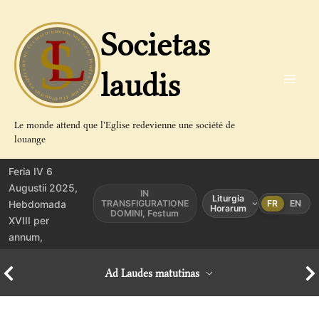
Aller
au
Societas
contenu
laudis
Le monde attend que l'Eglise redevienne une société de
louange
Feria IV 6
Augustii 2025,
IN
Liturgia
Hebdomada
TRANSFIGURATIONE
FR
EN
Horarum
DOMINI, Festum
XVIII per
annum,
Ad Laudes matutinas