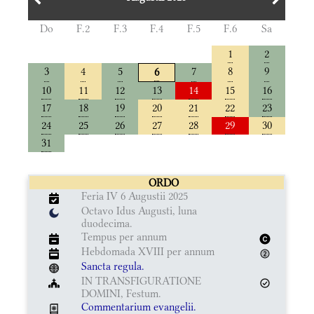
Do
F.2
F.3
F.4
F.5
F.6
Sa
1
2
3
4
5
7
8
9
6
10
11
12
13
14
15
16
17
18
19
20
21
22
23
24
25
26
27
28
29
30
31
ORDO
Feria IV 6 Augustii 2025
Octavo Idus Augusti, luna
duodecima.
Tempus per annum
Hebdomada XVIII per annum
Sancta regula.
IN TRANSFIGURATIONE
DOMINI, Festum.
Commentarium evangelii.