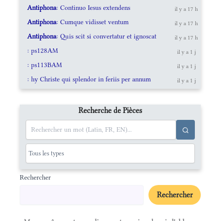
Antiphona
: Continuo Iesus extendens
il y a 17 h
Antiphona
: Cumque vidisset ventum
il y a 17 h
Antiphona
: Quis scit si convertatur et ignoscat
il y a 17 h
: ps128AM
il y a 1 j
: ps113BAM
il y a 1 j
: hy Christe qui splendor in feriis per annum
il y a 1 j
Recherche de Pièces
Rechercher
Rechercher