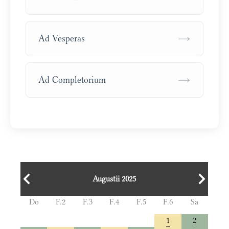
→
Ad Vesperas
→
Ad Completorium
Augustii 2025
Do
F.2
F.3
F.4
F.5
F.6
Sa
1
2