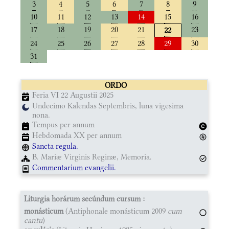
3
4
5
6
7
8
9
10
11
12
13
14
15
16
17
18
19
20
21
23
22
24
25
26
27
28
29
30
31
ORDO
Feria VI 22 Augustii 2025
Undecimo Kalendas Septembris, luna vigesima
nona.
Tempus per annum
Hebdomada XX per annum
Sancta regula.
B. Mariæ Virginis Reginæ, Memoria.
Commentarium evangelii.
Liturgia horárum secúndum cursum :
monásticum
(Antiphonale monásticum 2009
cum
cantu
)