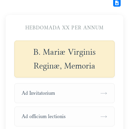
HEBDOMADA XX PER ANNUM
B. Mariæ Virginis
Reginæ, Memoria
→
Ad Invitatorium
→
Ad officium lectionis