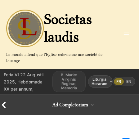
Aller
au
Societas
contenu
laudis
Le monde attend que l'Eglise redevienne une société de
louange
Feria VI 22 Augustii
B. Mariæ
Virginis
Liturgia
2025, Hebdomada
FR
EN
Reginæ,
Horarum
Memoria
XX per annum,
Ad Completorium