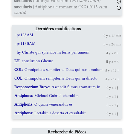
sæculáris
(Liturgia Horárum 1985
sine cantu)
sæculáris
(Antiphonale romanum OCO 2015
cum
cantu
)
Dernières modifications
: ps128AM
il y a 17 min
: ps113BAM
il y a 24 min
: hy Christe qui splendor in feriis per annum
il y a 2 h
LH
: conclusion Gheure
il y a 9 h
COL
: Omnipotens sempiterne Deus qui nos omnium
il y a 12 h
COL
: Omnipotens sempiterne Deus qui in dilecto
il y a 12 h
Responsorium Breve
: Ascendit fumus aromatum In
il y a 1 j
Antiphona
: Michael Gabriel cherubim
il y a 1 j
Antiphona
: O quam venerandus es
il y a 1 j
Antiphona
: Laetabitur deserta et exsultabit
il y a 1 j
Recherche de Pièces