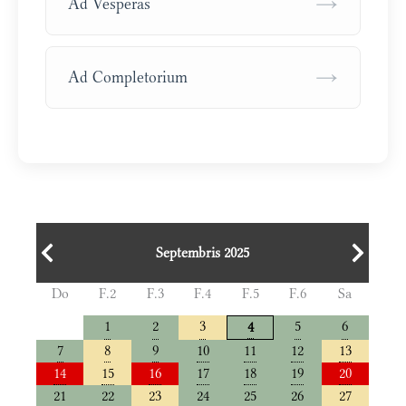
→
Ad Vesperas
→
Ad Completorium
Septembris 2025
Do
F.2
F.3
F.4
F.5
F.6
Sa
1
2
3
5
6
4
7
8
9
10
11
12
13
14
15
16
17
18
19
20
21
22
23
24
25
26
27