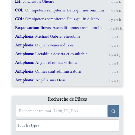
LH
: conclusion Gheure
il y a 6 h
COL
: Omnipotens sempiterne Deus qui nos omnium
il y a 9 h
COL
: Omnipotens sempiterne Deus qui in dilecto
il y a 9 h
Responsorium Breve
: Ascendit fumus aromatum In
il y a 24 h
Antiphona
: Michael Gabriel cherubim
il y a 1 j
Antiphona
: O quam venerandus es
il y a 1 j
Antiphona
: Laetabitur deserta et exsultabit
il y a 1 j
Antiphona
: Angeli et omnes virtutes
il y a 1 j
Antiphona
: Omnes sunt administratorii
il y a 1 j
Antiphona
: Angelis suis Deus
il y a 1 j
Recherche de Pièces