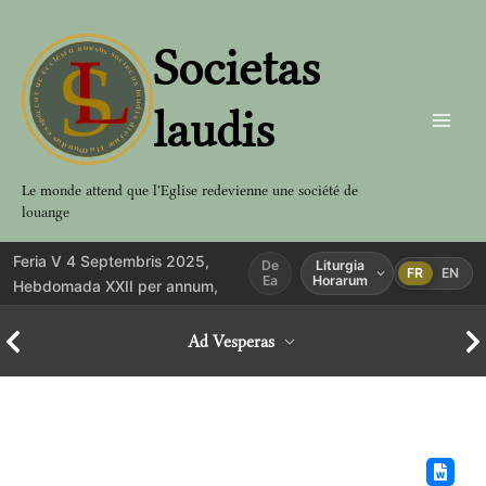
Aller
au
Societas
contenu
laudis
Le monde attend que l'Eglise redevienne une société de
louange
Feria V 4 Septembris 2025,
De
Liturgia
FR
EN
Ea
Horarum
Hebdomada XXII per annum,
Ad Vesperas