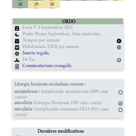
28
29
30
ORDO
Feria V 4 Septembris 2025
Pridie Nonas Septembris, luna undecima.
Tempus per annum
Hebdomada XXII per annum
Sancta regula.
De Ea.
Commentarium evangelii.
Liturgia horárum secúndum cursum :
monásticum
(Antiphonale monásticum 2009
cum
cantu
)
sæculáris
(Liturgia Horárum 1985
sine cantu)
sæculáris
(Antiphonale romanum OCO 2015
cum
cantu
)
Dernières modifications