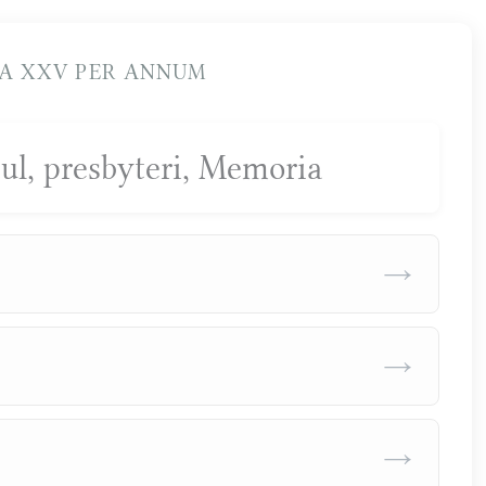
A XXV PER ANNUM
aul, presbyteri, Memoria
→
→
→