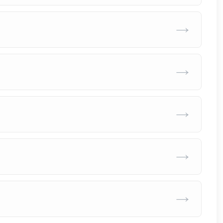
→
→
→
→
→