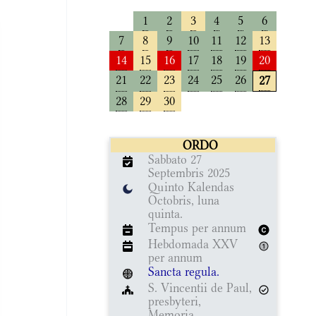
1
2
3
4
5
6
7
8
9
10
11
12
13
14
15
16
17
18
19
20
21
22
23
24
25
26
27
28
29
30
ORDO
Sabbato 27
Septembris 2025
Quinto Kalendas
Octobris, luna
quinta.
Tempus per annum
Hebdomada XXV
per annum
Sancta regula.
S. Vincentii de Paul,
presbyteri,
Memoria.