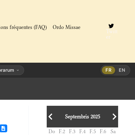
ions fréquentes (FAQ)
Ordo Missae
Twitt
er
Horarum
FR
EN
Septembris 2025
Do
F.2
F.3
F.4
F.5
F.6
Sa