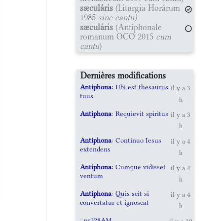
sæculáris
(Liturgia Horárum
1985
sine cantu)
sæculáris
(Antiphonale
romanum OCO 2015
cum
cantu
)
Dernières modifications
Antiphona
: Ubi est thesaurus
il y a 3
tuus
h
Antiphona
: Requievit spiritus
il y a 3
h
Antiphona
: Continuo Iesus
il y a 4
extendens
h
Antiphona
: Cumque vidisset
il y a 4
ventum
h
Antiphona
: Quis scit si
il y a 4
convertatur et ignoscat
h
: ps128AM