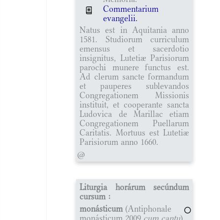
Commentarium
evangelii.
Natus est in Aquitania anno
1581. Studiorum curriculum
emensus et sacerdotio
insignitus, Lutetiæ Parisiorum
parochi munere functus est.
Ad clerum sancte formandum
et pauperes sublevandos
Congregationem Missionis
instituit, et cooperante sancta
Ludovica de Marillac etiam
Congregationem Puellarum
Caritatis. Mortuus est Lutetiæ
Parisiorum anno 1660.
@
Liturgia horárum secúndum
cursum :
monásticum
(Antiphonale
monásticum 2009
cum cantu
)