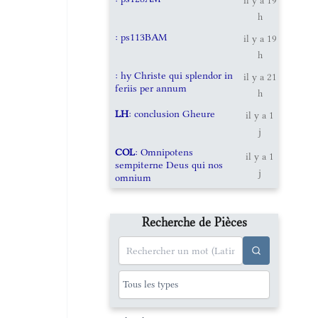
il y a 19
h
: ps113BAM
il y a 19
h
: hy Christe qui splendor in
il y a 21
feriis per annum
h
LH
: conclusion Gheure
il y a 1
j
COL
: Omnipotens
il y a 1
sempiterne Deus qui nos
j
omnium
Recherche de Pièces