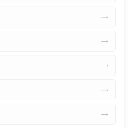
→
→
→
→
→