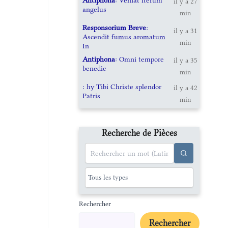
il y a 27
angelus
min
Responsorium Breve
:
il y a 31
Ascendit fumus aromatum
min
In
Antiphona
: Omni tempore
il y a 35
benedic
min
: hy Tibi Christe splendor
il y a 42
Patris
min
Recherche de Pièces
Rechercher
Rechercher