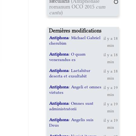
sæculáris
(Antiphonale
romanum OCO 2015
cum
cantu
)
Dernières modifications
Antiphona
: Michael Gabriel
il y a 18
cherubim
min
Antiphona
: O quam
il y a 18
venerandus es
min
Antiphona
: Laetabitur
il y a 18
deserta et exsultabit
min
Antiphona
: Angeli et omnes
il y a 19
virtutes
min
Antiphona
: Omnes sunt
il y a 19
administratorii
min
Antiphona
: Angelis suis
il y a 19
Deus
min
Antiphona
: Veniat iterum