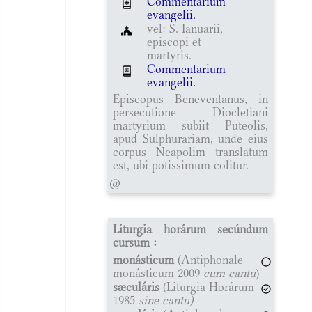
Commentarium
evangelii.
vel: S. Ianuarii,
episcopi et
martyris.
Commentarium
evangelii.
Episcopus Beneventanus, in
persecutione Diocletiani
martyrium subiit Puteolis,
apud Sulphurariam, unde eius
corpus Neapolim translatum
est, ubi potissimum colitur.
@
Liturgia horárum secúndum
cursum :
monásticum
(Antiphonale
monásticum 2009
cum cantu
)
sæculáris
(Liturgia Horárum
1985
sine cantu)