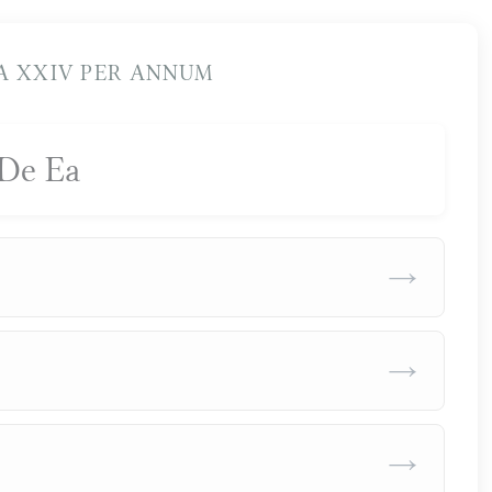
 XXIV PER ANNUM
De Ea
→
→
→