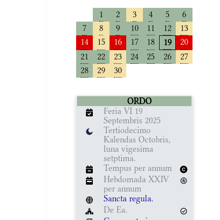
1
2
3
4
5
6
7
8
9
10
11
12
13
14
15
16
17
18
20
19
21
22
23
24
25
26
27
28
29
30
ORDO
Feria VI 19
Septembris 2025
Tertiodecimo
Kalendas Octobris,
luna vigesima
setptima.
Tempus per annum
Hebdomada XXIV
per annum
Sancta regula.
De Ea.