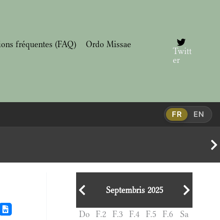
ions fréquentes (FAQ)
Ordo Missae
Twitt
er
FR
EN
Septembris 2025
Do
F.2
F.3
F.4
F.5
F.6
Sa