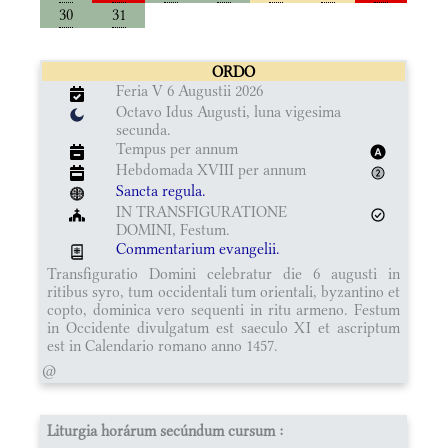
30
31
ORDO
Feria V 6 Augustii 2026
Octavo Idus Augusti, luna vigesima
secunda.
Tempus per annum
Hebdomada XVIII per annum
Sancta regula.
IN TRANSFIGURATIONE
DOMINI, Festum.
Commentarium evangelii.
Transfiguratio Domini celebratur die 6 augusti in
ritibus syro, tum occidentali tum orientali, byzantino et
copto, dominica vero sequenti in ritu armeno. Festum
in Occidente divulgatum est saeculo XI et ascriptum
est in Calendario romano anno 1457.
@
Liturgia horárum secúndum cursum :