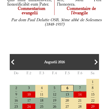
honorificábit eum Pater.
l'honorera.
Commentarium
Commentaire de
evangelii
l'évangile
Par dom Paul Delatte OSB, 3ème abbé de Solesmes
(1848-1937)
Augustii 2026
Do
F.2
F.3
F.4
F.5
F.6
Sa
1
2
3
4
5
7
8
6
9
10
11
12
13
14
15
16
17
18
19
20
21
22
23
24
25
26
27
28
29