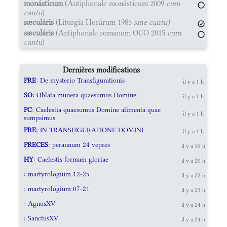
monásticum
(Antiphonale monásticum 2009
cum
cantu
)
sæculáris
(Liturgia Horárum 1985
sine cantu)
sæculáris
(Antiphonale romanum OCO 2015
cum
cantu
)
Dernières modifications
PRE
: De mysterio Transfigurationis
il y a 1 h
SO
: Oblata munera quaesumus Domine
il y a 1 h
PC
: Caelestia quaesumus Domine alimenta quae
il y a 1 h
sumpsimus
PRE
: IN TRANSFIGURATIONE DOMINI
il y a 1 h
PRECES
: perannum 24 vepres
il y a 19 h
HY
: Caelestis formam gloriae
il y a 20 h
: martyrologium 12-25
il y a 22 h
: martyrologium 07-21
il y a 23 h
: AgnusXV
il y a 24 h
: SanctusXV
il y a 24 h