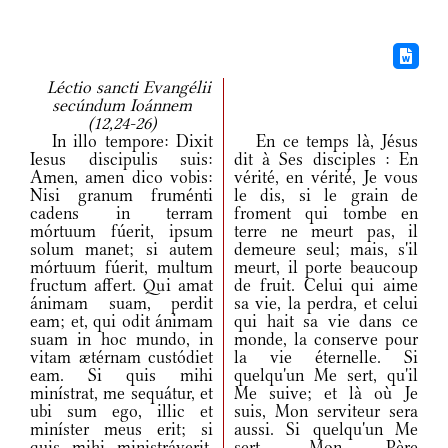
Léctio sancti Evangélii
secúndum Ioánnem
(12,24-26)
In illo tempore: Dixit
En ce temps là, Jésus
Iesus discipulis suis:
dit à Ses disciples : En
Amen, amen dico vobis:
vérité, en vérité, Je vous
Nisi granum fruménti
le dis, si le grain de
cadens in terram
froment qui tombe en
mórtuum fúerit, ipsum
terre ne meurt pas, il
solum manet; si autem
demeure seul; mais, s'il
mórtuum fúerit, multum
meurt, il porte beaucoup
fructum affert. Qui amat
de fruit. Celui qui aime
ánimam suam, perdit
sa vie, la perdra, et celui
eam; et, qui odit ánimam
qui hait sa vie dans ce
suam in hoc mundo, in
monde, la conserve pour
vitam ætérnam custódiet
la vie éternelle. Si
eam. Si quis mihi
quelqu'un Me sert, qu'il
minístrat, me sequátur, et
Me suive; et là où Je
ubi sum ego, illic et
suis, Mon serviteur sera
miníster meus erit; si
aussi. Si quelqu'un Me
quis mihi ministráverit,
sert, Mon Père