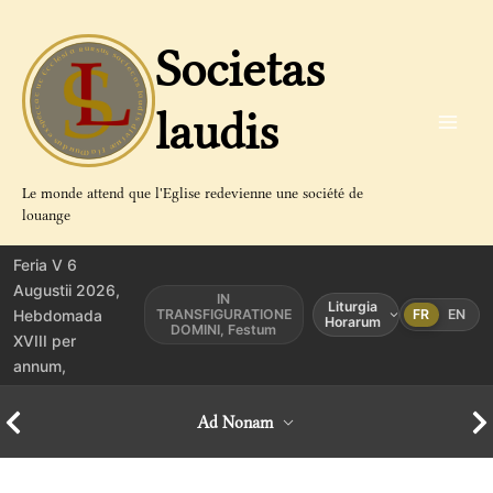
Aller
au
Societas
contenu
laudis
Le monde attend que l'Eglise redevienne une société de
louange
Feria V 6
Augustii 2026,
IN
Liturgia
Hebdomada
TRANSFIGURATIONE
FR
EN
Horarum
DOMINI, Festum
XVIII per
annum,
Ad Nonam