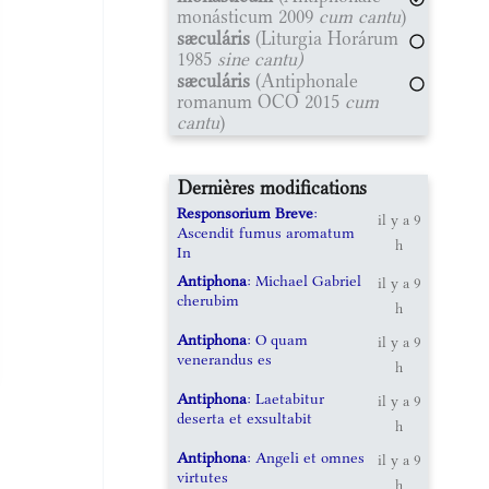
monásticum 2009
cum cantu
)
sæculáris
(Liturgia Horárum
1985
sine cantu)
sæculáris
(Antiphonale
romanum OCO 2015
cum
cantu
)
Dernières modifications
Responsorium Breve
:
il y a 9
Ascendit fumus aromatum
h
In
Antiphona
: Michael Gabriel
il y a 9
cherubim
h
Antiphona
: O quam
il y a 9
venerandus es
h
Antiphona
: Laetabitur
il y a 9
deserta et exsultabit
h
Antiphona
: Angeli et omnes
il y a 9
virtutes
h