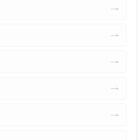
→
→
→
→
→