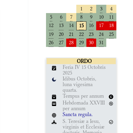
1
2
3
4
5
6
7
8
9
10
11
12
13
14
16
17
18
15
19
20
21
22
23
24
25
26
27
28
29
30
31
ORDO
Feria IV 15 Octobris
2025
Idibus Octobris,
luna vigesima
quarta.
Tempus per annum
Hebdomada XXVIII
per annum
Sancta regula.
S. Teresiæ a Iesu,
virginis et Ecclesiæ
doctoris, Memoria.