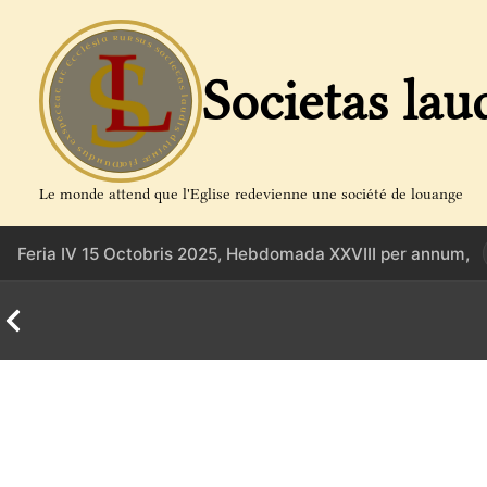
Aller
au
contenu
Societas lau
Le monde attend que l'Eglise redevienne une société de louange
Feria IV 15 Octobris 2025, Hebdomada XXVIII per annum,