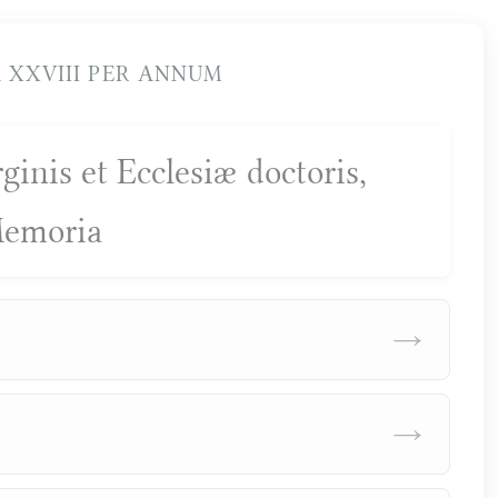
XXVIII PER ANNUM
rginis et Ecclesiæ doctoris,
emoria
→
→