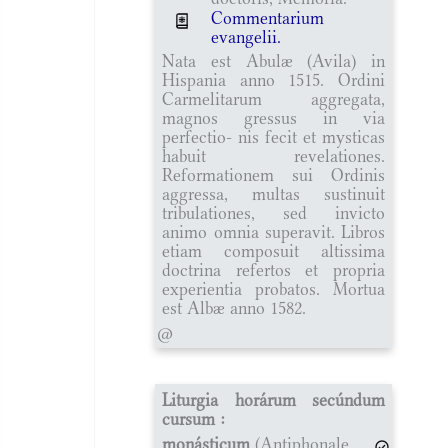
Commentarium
evangelii.
Nata est Abulæ (Avila) in
Hispania anno 1515. Ordini
Carmelitarum aggregata,
magnos gressus in via
perfectio- nis fecit et mysticas
habuit revelationes.
Reformationem sui Ordinis
aggressa, multas sustinuit
tribulationes, sed invicto
animo omnia superavit. Libros
etiam composuit altissima
doctrina refertos et propria
experientia probatos. Mortua
est Albæ anno 1582.
@
Liturgia horárum secúndum
cursum :
monásticum
(Antiphonale