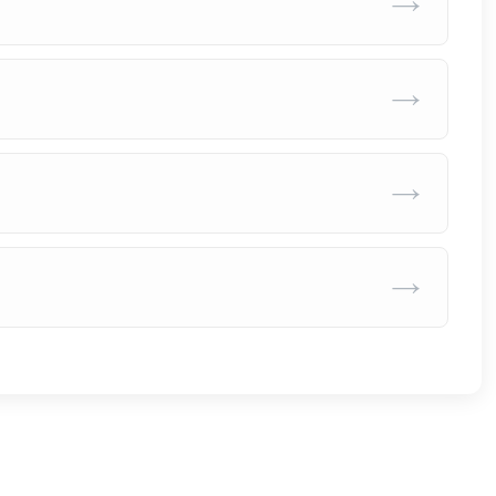
→
→
→
→