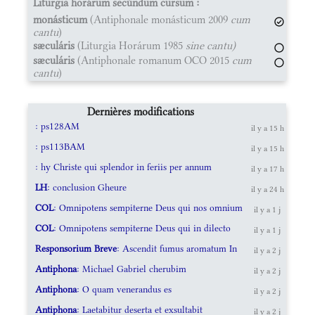
Liturgia horárum secúndum cursum :
monásticum
(Antiphonale monásticum 2009
cum
cantu
)
sæculáris
(Liturgia Horárum 1985
sine cantu)
sæculáris
(Antiphonale romanum OCO 2015
cum
cantu
)
Dernières modifications
: ps128AM
il y a 15 h
: ps113BAM
il y a 15 h
: hy Christe qui splendor in feriis per annum
il y a 17 h
LH
: conclusion Gheure
il y a 24 h
COL
: Omnipotens sempiterne Deus qui nos omnium
il y a 1 j
COL
: Omnipotens sempiterne Deus qui in dilecto
il y a 1 j
Responsorium Breve
: Ascendit fumus aromatum In
il y a 2 j
Antiphona
: Michael Gabriel cherubim
il y a 2 j
Antiphona
: O quam venerandus es
il y a 2 j
Antiphona
: Laetabitur deserta et exsultabit
il y a 2 j