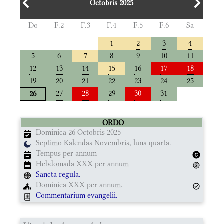
Octobris 2025
Do
F.2
F.3
F.4
F.5
F.6
Sa
1
2
3
4
5
6
7
8
9
10
11
12
13
14
15
16
17
18
19
20
21
22
23
24
25
27
28
29
30
31
26
ORDO
Dominica 26 Octobris 2025
Septimo Kalendas Novembris, luna quarta.
Tempus per annum
Hebdomada XXX per annum
Sancta regula.
Dominica XXX per annum.
Commentarium evangelii.