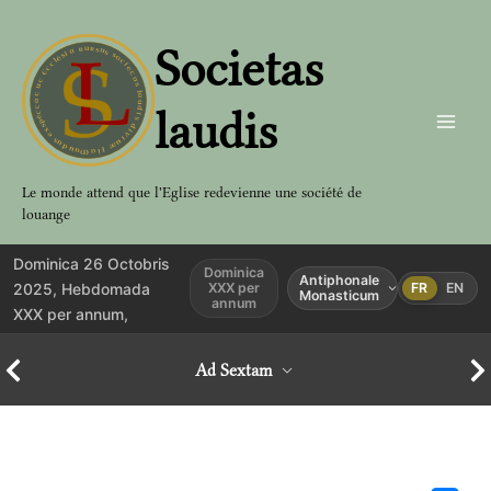
Aller
au
Societas
contenu
laudis
Le monde attend que l'Eglise redevienne une société de
louange
Dominica 26 Octobris
Dominica
Antiphonale
2025, Hebdomada
XXX per
FR
EN
Monasticum
annum
XXX per annum,
Ad Sextam