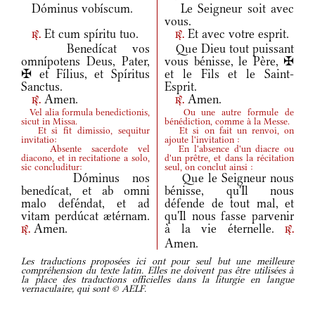
Dóminus vobíscum.
Le Seigneur soit avec
vous.
Et cum spíritu tuo.
Et avec votre esprit.
r.
r.
Benedícat vos
Que Dieu tout puissant
omnípotens Deus, Pater,
vous bénisse, le Père, ✠
✠ et Fílius, et Spíritus
et le Fils et le Saint-
Sanctus.
Esprit.
Amen.
Amen.
r.
r.
Vel alia formula benedictionis,
Ou une autre formule de
sicut in Missa.
bénédiction, comme à la Messe.
Et si fit dimissio, sequitur
Et si on fait un renvoi, on
invitatio:
ajoute l'invitation :
Absente sacerdote vel
En l'absence d'un diacre ou
diacono, et in recitatione a solo,
d'un prêtre, et dans la récitation
sic concluditur:
seul, on conclut ainsi :
Dóminus nos
Que le Seigneur nous
benedícat, et ab omni
bénisse, qu'Il nous
malo deféndat, et ad
défende de tout mal, et
vitam perdúcat ætérnam.
qu'Il nous fasse parvenir
Amen.
à la vie éternelle.
r.
r.
Amen.
Les traductions proposées ici ont pour seul but une meilleure
compréhension du texte latin. Elles ne doivent pas être utilisées à
la place des traductions officielles dans la liturgie en langue
vernaculaire, qui sont © AELF.