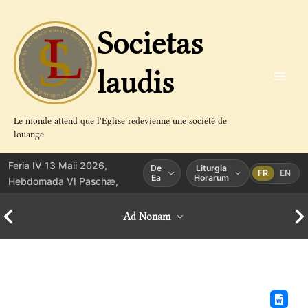
Aller
au
Societas
contenu
laudis
Le monde attend que l'Eglise redevienne une société de
louange
Feria IV 13 Maii 2026,
De
Liturgia
FR
EN
Ea
Horarum
Hebdomada VI Paschæ,
Ad Nonam