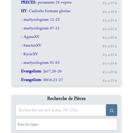
PRECES
: perannum 24 vepres
il y a 17 h
HY
: Caelestis formam gloriae
il y a 18 h
: martyrologium 12-25
il y a 21 h
: martyrologium 07-21
il y a 21 h
: AgnusXV
il y a 22 h
: SanctusXV
il y a 22 h
: KyrieXV
il y a 22 h
: martyrologium 01-05
il y a 23 h
Evangelium
: Jn17,20-26
il y a 23 h
Evangelium
: Mt16,21-27
il y a 23 h
Recherche de Pièces