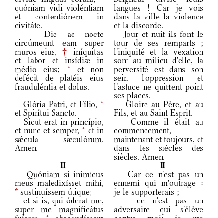
quóniam vidi violéntiam
langues ! Car je vois
et contentiónem in
dans la ville la violence
civitáte.
et la discorde.
Die ac nocte
Jour et nuit ils font le
circúmeunt eam super
tour de ses remparts ;
muros eius,
†
iníquitas
l'iniquité et la vexation
et labor et insídiæ in
sont au milieu d'elle, la
médio eius;
*
et non
perversité est dans son
defécit de platéis eius
sein l'oppression et
frauduléntia et dolus.
l'astuce ne quittent point
ses places.
Glória Patri, et Fílio,
*
Gloire au Père, et au
et Spirítui Sancto.
Fils, et au Saint Esprit.
Sicut erat in princípio,
Comme il était au
et nunc et semper,
*
et in
commencement,
sǽcula sæculórum.
maintenant et toujours, et
Amen.
dans les siècles des
siècles. Amen.
II
II
Quóniam si inimícus
Car ce n'est pas un
meus maledixísset mihi,
ennemi qui m'outrage :
*
sustinuíssem útique;
je le supporterais ;
et si is, qui óderat me,
ce n'est pas un
super me magnificátus
adversaire qui s'élève