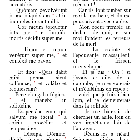
peccatóris.
méchant !
Quóniam devolvérunt
Car ils font tomber sur
in me iniquitátem
*
et in
moi le malheur, et ils me
ira molésti erant mihi.
poursuivent avec colère.
Cor meum torquétur
Mon coeur tremble au
intra me,
*
et formído
dedans de moi, et sur
mortis cécidit super me.
moi fondent les terreurs
de la mort.
Timor et tremor
La crainte et
venérunt super me,
*
et
l'épouvante m'assaillent,
contéxit me pavor.
et le frisson
m'enveloppe.
Et dixi: «Quis dabit
Et je dis : Oh ! si
mihi pennas sicut
j'avais les ailes de la
colúmbæ,
*
et volábo et
colombe, je m'envolerais
requiéscam?
et m'établirais en repos ;
Ecce elongábo fúgiens
voici que je fuirai bien
*
et manébo in
loin, et je demeurerais
solitúdine.
dans la solitude.
Exspectábo eum, qui
Je me hâterais de
salvum me fáciat
*
a
chercher un asile, loin du
spíritu procéllæ et
vent impétueux, loin de
tempestáte».
l'ouragan.
Díssipa, Dómine,
Réduis-les à néant,
dívide línguas eórum,
*
Seigneur, divise leurs