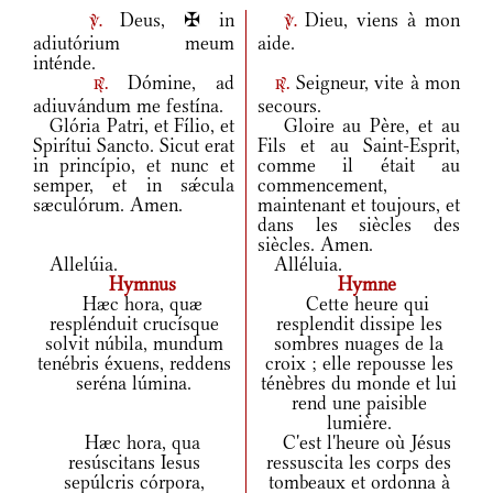
Deus, ✠ in
Dieu, viens à mon
v.
v.
adiutórium meum
aide.
inténde.
Dómine, ad
Seigneur, vite à mon
r.
r.
adiuvándum me festína.
secours.
Glória Patri, et Fílio, et
Gloire au Père, et au
Spirítui Sancto. Sicut erat
Fils et au Saint-Esprit,
in princípio, et nunc et
comme il était au
semper, et in sǽcula
commencement,
sæculórum. Amen.
maintenant et toujours, et
dans les siècles des
siècles. Amen.
Allelúia.
Alléluia.
Hymnus
Hymne
Hæc hora, quæ
Cette heure qui
resplénduit crucísque
resplendit dissipe les
solvit núbila, mundum
sombres nuages de la
tenébris éxuens, reddens
croix ; elle repousse les
seréna lúmina.
ténèbres du monde et lui
rend une paisible
lumière.
Hæc hora, qua
C'est l'heure où Jésus
resúscitans Iesus
ressuscita les corps des
sepúlcris córpora,
tombeaux et ordonna à