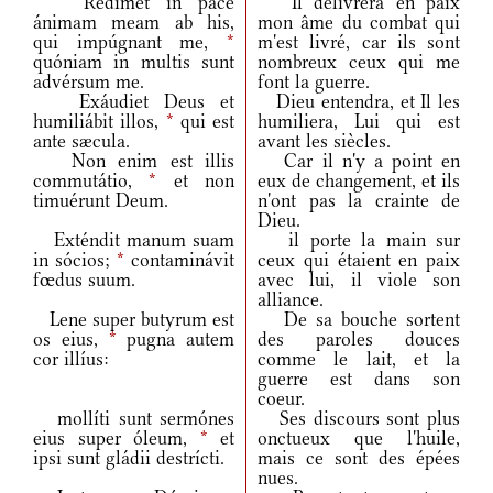
Rédimet in pace
Il délivrera en paix
ánimam meam ab his,
mon âme du combat qui
qui impúgnant me,
*
m'est livré, car ils sont
quóniam in multis sunt
nombreux ceux qui me
advérsum me.
font la guerre.
Exáudiet Deus et
Dieu entendra, et Il les
humiliábit illos,
*
qui est
humiliera, Lui qui est
ante sæcula.
avant les siècles.
Non enim est illis
Car il n'y a point en
commutátio,
*
et non
eux de changement, et ils
timuérunt Deum.
n'ont pas la crainte de
Dieu.
Exténdit manum suam
il porte la main sur
in sócios;
*
contaminávit
ceux qui étaient en paix
fœdus suum.
avec lui, il viole son
alliance.
Lene super butyrum est
De sa bouche sortent
os eius,
*
pugna autem
des paroles douces
cor illíus:
comme le lait, et la
guerre est dans son
coeur.
mollíti sunt sermónes
Ses discours sont plus
eius super óleum,
*
et
onctueux que l'huile,
ipsi sunt gládii destrícti.
mais ce sont des épées
nues.