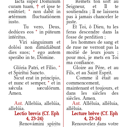
Iacta super Dóminum
Remets ton sort au
curam tuam,
†
et ipse te
Seigneur, et Il te
enútriet;
*
non dabit in
soutiendra ; Il ne laissera
ætérnum fluctuatiónem
pas à jamais chanceler le
iusto.
juste.
Tu vero, Deus,
Et Toi, ô Dieu, tu les
dedúces eos
*
in púteum
feras descendre dans la
intéritus.
fosse de perdition ;
Viri sánguinum et
les hommes de sang et
dolósi non dimidiábunt
de ruse ne verront pas la
dies suos;
*
ego autem
moitié de leurs jours ;
sperábo in te, Dómine.
pour moi, je mets en Toi
ma confiance.
Glória Patri, et Fílio,
*
Gloire au Père, et au
et Spirítui Sancto.
Fils, et au Saint Esprit.
Sicut erat in princípio,
Comme il était au
et nunc et semper,
*
et in
commencement,
sǽcula sæculórum.
maintenant et toujours, et
Amen.
dans les siècles des
siècles. Amen.
Ant.
Allelúia, allelúia,
Ant.
Alléluia, alléluia,
allelúia.
alléluia.
Lectio brevis (Cf. Eph
Lecture brève (Cf. Eph
4, 23-24)
4, 23-24)
Renovámini spíritu
Renouvelez dans votre