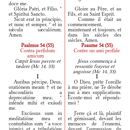
doce me.
Glória Patri, et Fílio,
*
Gloire au Père, et au
et Spirítui Sancto.
Fils, et au Saint Esprit.
Sicut erat in princípio,
Comme il était au
et nunc et semper,
*
et in
commencement,
sǽcula sæculórum.
maintenant et toujours, et
Amen.
dans les siècles des
siècles. Amen.
Psalmus 54 (55)
Psaume 54 (55)
Contra perfidum
Contre un ami perfide
amicum
Cœpit Iesus pavere et
Jésus commença à
tædere (Mc 14, 33).
ressentir frayeur et
angoisse (Mc 14, 33).
I
I
Auribus pércipe, Deus,
O Dieu, prête l'oreille
oratiónem meam
†
et ne
à ma prière, ne Te dérobe
abscondáris a
pas à mes supplications.
deprecatióne mea;
*
Ecoute-moi et réponds-
inténde mihi et exáudi
moi !
me.
Excússus sum in
J'erre çà et là, plaintif
meditatióne mea et
et gémissant, devant les
conturbátus sum
*
a voce
menaces de l'ennemi,
inimíci et a tribulatióne
devant l'oppression du