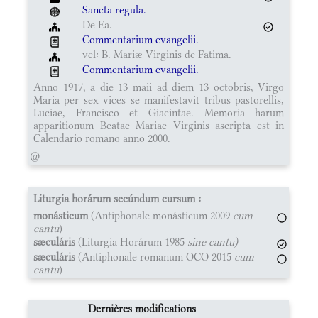
Sancta regula.
De Ea.
Commentarium evangelii.
vel: B. Mariæ Virginis de Fatima.
Commentarium evangelii.
Anno 1917, a die 13 maii ad diem 13 octobris, Virgo
Maria per sex vices se manifestavit tribus pastorellis,
Luciae, Francisco et Giacintae. Memoria harum
apparitionum Beatae Mariae Virginis ascripta est in
Calendario romano anno 2000.
@
Liturgia horárum secúndum cursum :
monásticum
(Antiphonale monásticum 2009
cum
cantu
)
sæculáris
(Liturgia Horárum 1985
sine cantu)
sæculáris
(Antiphonale romanum OCO 2015
cum
cantu
)
Dernières modifications