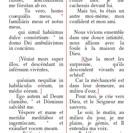
fuísset,
*
abscondíssem
contre moi: je me
me fórsitan ab eo.
cacherais devant lui.
Tu vero, homo
Mais toi, tu étais un
coæquális meus,
*
autre moi-même, mon
familiáris meus et notus
confident et mon ami.
meus,
qui simul habúimus
Nous vivions ensemble
dulce consórtium:
*
in
dans une douce intimité,
domo Dei ambulávimus
nous allions avec la
in concúrsu.
foule à la maison de
Dieu.
[
Véniat mors super
[
Que la mort les
illos, et descéndant in
surprenne, qu'ils
inférnum vivéntes,
descendent vivants au
schéol!
quóniam nequítiæ in
Car la méchanceté est
habitáculis eórum, in
dans leur demeure, au
médio eórum.
]
milieu d'eux.
]
Ego autem ad Deum
Pour moi, je crie vers
clamábo,
*
et Dóminus
Dieu, et le Seigneur me
salvábit me.
sauvera.
Véspere et mane et
Le soir, le matin, au
merídie meditábor et
milieu du jour, je me
ingemíscam,
*
et
plains, je gémis, et Il
exáudiet vocem meam.
entendra ma voix.