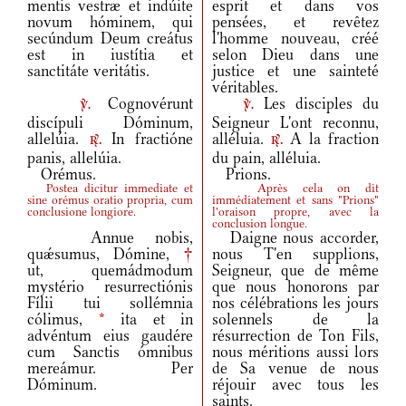
mentis vestræ et indúite
esprit et dans vos
novum hóminem, qui
pensées, et revêtez
secúndum Deum creátus
l'homme nouveau, créé
est in iustítia et
selon Dieu dans une
sanctitáte veritátis.
justice et une sainteté
véritables.
Cognovérunt
Les disciples du
v.
v.
discípuli Dóminum,
Seigneur L'ont reconnu,
allelúia.
In fractióne
alléluia.
A la fraction
r.
r.
panis, allelúia.
du pain, alléluia.
Orémus.
Prions.
Postea dicitur immediate et
Après cela on dit
sine orémus oratio propria, cum
immédiatement et sans "Prions"
conclusione longiore.
l'oraison propre, avec la
conclusion longue.
Annue nobis,
Daigne nous accorder,
quǽsumus, Dómine,
†
nous T'en supplions,
ut, quemádmodum
Seigneur, que de même
mystério resurrectiónis
que nous honorons par
Fílii tui sollémnia
nos célébrations les jours
cólimus,
*
ita et in
solennels de la
advéntum eius gaudére
résurrection de Ton Fils,
cum Sanctis ómnibus
nous méritions aussi lors
mereámur. Per
de Sa venue de nous
Dóminum.
réjouir avec tous les
saints.