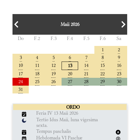
Maii 2026
Do
F.2
F.3
F.4
F.5
F.6
Sa
1
2
3
4
5
6
7
8
9
10
11
12
14
15
16
13
17
18
19
20
21
22
23
24
25
26
27
28
29
30
31
ORDO
Feria IV 13 Maii 2026
Tertio Idus Maii, luna vigesima
sexta.
Tempus paschalis
Hebdomada VI Paschæ