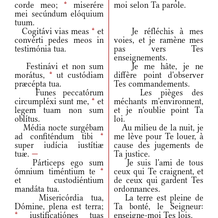
corde meo;
*
miserére
moi selon Ta parole.
mei secúndum elóquium
tuum.
Cogitávi vias meas
*
et
Je réfléchis à mes
convérti pedes meos in
voies, et je ramène mes
testimónia tua.
pas vers Tes
enseignements.
Festinávi et non sum
Je me hâte, je ne
morátus,
*
ut custódiam
diffère point d'observer
præcépta tua.
Tes commandements.
Funes peccatórum
Les pièges des
circumpléxi sunt me,
*
et
méchants m'environnent,
legem tuam non sum
et je n'oublie point Ta
oblítus.
loi.
Média nocte surgébam
Au milieu de la nuit, je
ad confiténdum tibi
*
me lève pour Te louer, à
super iudícia iustítiæ
cause des jugements de
tuæ.
—
Ta justice.
Párticeps ego sum
Je suis l'ami de tous
ómnium timéntium te
*
ceux qui Te craignent, et
et custodiéntium
de ceux qui gardent Tes
mandáta tua.
ordonnances.
Misericórdia tua,
La terre est pleine de
Dómine, plena est terra;
Ta bonté, le Seigneur:
*
iustificatiónes tuas
enseigne-moi Tes lois.