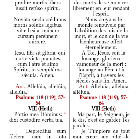
prodíre mortis líbera
des morts de se montrer
iussit refúso spíritu.
librement en leur rendant
l'esprit.
Nováta sæcla crédimus
Nous croyons le
mortis solútis légibus,
monde renouvelé par
vitæ beátæ múnera
l'abolition des lois de la
cursum perénnem
mort, et le don de la vie
cúrrere.
bienheureuse offert
éternellement.
Iesu, tibi sit glória, qui
A Toi, Jésus, soit la
morte victa prænites,
louange, glorieux
cum Patre et almo
vainqueur de la mort ;
Spíritu, in sempitérna
louange au Père et à
sǽcula. Amen.
l'Esprit, à travers les
siècles sans fin. Amen.
Ant.
Allelúia, allelúia,
Ant.
Alléluia, alléluia,
allelúia.
alléluia.
Psalmus 118 (119), 57-
Psaume 118 (119), 57-
64
64
VIII
(
Heth
)
VIII
(
Heth
)
Pórtio mea Dóminus:
*
Ma part, le Seigneur, je
dixi custodíre verba tua.
le dis, c'est de garder Tes
paroles.
Deprecátus sum
Je T'implore de tout
fáciem tuam in toto
mon cœur; aie pitié de