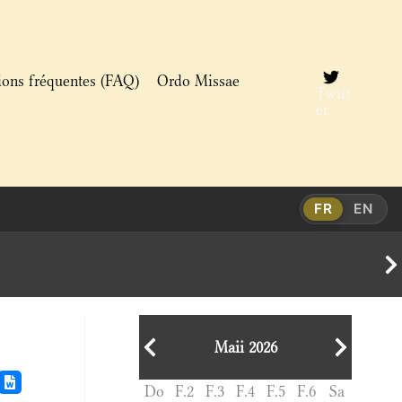
ions fréquentes (FAQ)
Ordo Missae
Twitt
er
FR
EN
Maii 2026
Do
F.2
F.3
F.4
F.5
F.6
Sa