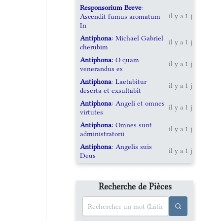
Responsorium Breve
:
Ascendit fumus aromatum
il y a 1 j
In
Antiphona
: Michael Gabriel
il y a 1 j
cherubim
Antiphona
: O quam
il y a 1 j
venerandus es
Antiphona
: Laetabitur
il y a 1 j
deserta et exsultabit
Antiphona
: Angeli et omnes
il y a 1 j
virtutes
Antiphona
: Omnes sunt
il y a 1 j
administratorii
Antiphona
: Angelis suis
il y a 1 j
Deus
Recherche de Pièces