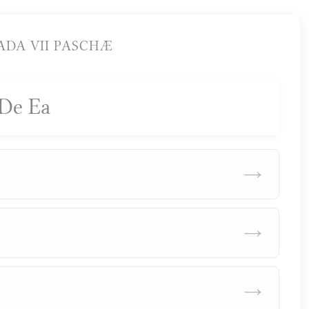
DA VII PASCHÆ
De Ea
→
→
→