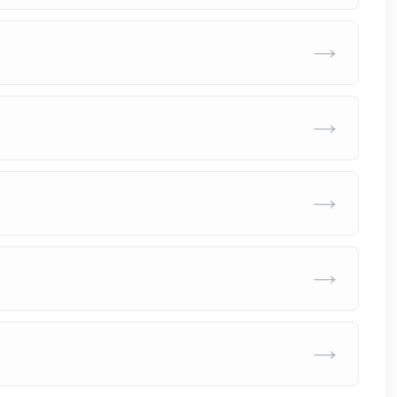
→
→
→
→
→