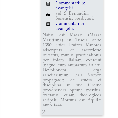
Commentarium
evangelii.
vel: S. Bernardini
Senensis, presbyteri.
Commentarium
evangelii.
Natus est Massæ (Massa
Marittima) in Tuscia anno
1380; inter Fratres Minores
adscriptus et sacerdotio
initiatus, munus prædicationis
per totam Italiam exercuit
magno cum animarum fructu.
Devotionem erga
sanctissimum Iesu Nomen
propagavit; de studio et
disciplina in suo Ordine
provehendis optime meritus,
tractatus etiam theologicos
scripsit. Mortuus est Aquilæ
anno 1444.
@