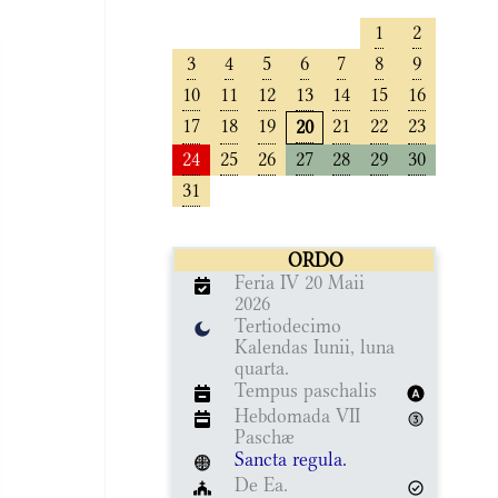
1
2
3
4
5
6
7
8
9
10
11
12
13
14
15
16
17
18
19
21
22
23
20
24
25
26
27
28
29
30
31
ORDO
Feria IV 20 Maii
2026
Tertiodecimo
Kalendas Iunii, luna
quarta.
Tempus paschalis
Hebdomada VII
Paschæ
Sancta regula.
De Ea.