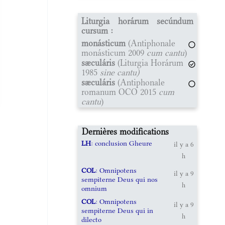
Liturgia horárum secúndum
cursum :
monásticum
(Antiphonale
monásticum 2009
cum cantu
)
sæculáris
(Liturgia Horárum
1985
sine cantu)
sæculáris
(Antiphonale
romanum OCO 2015
cum
cantu
)
Dernières modifications
LH
: conclusion Gheure
il y a 6
h
COL
: Omnipotens
il y a 9
sempiterne Deus qui nos
h
omnium
COL
: Omnipotens
il y a 9
sempiterne Deus qui in
h
dilecto