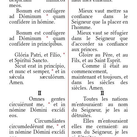
meos.
Bonum est confúgere
Mieux vaut mettre sa
ad Dóminum
*
quam
confiance dans le
confídere in hómine.
Seigneur que la placer en
l'homme.
Bonum est confúgere
Mieux vaut se réfugier
ad Dóminum
*
quam
dans le Seigneur que
confídere in princípibus.
d'accorder sa confiance
aux princes.
Glória Patri, et Fílio,
*
Gloire au Père, et au
et Spirítui Sancto.
Fils, et au Saint Esprit.
Sicut erat in princípio,
Comme il était au
et nunc et semper,
*
et in
commencement,
sǽcula sæculórum.
maintenant et toujours, et
Amen.
dans les siècles des
siècles. Amen.
II
II
Omnes gentes
Toutes les nations
circuiérunt me,
*
et in
m'entouraient: au nom
nómine Dómini excídi
du Seigneur, je les ai
eos.
détruites.
Circumdántes
Elles m'entouraient
circumdedérunt me,
*
et
elles me cernaient: au
in nómine Dómini excídi
nom du Seigneur, je les