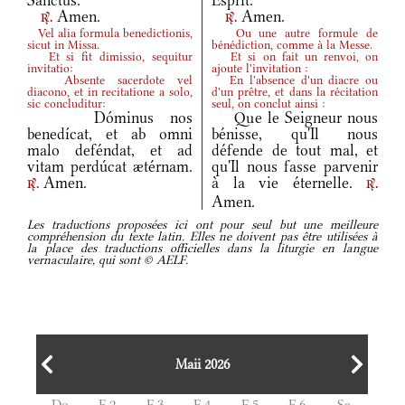
Sanctus.
Esprit.
Amen.
Amen.
r.
r.
Vel alia formula benedictionis,
Ou une autre formule de
sicut in Missa.
bénédiction, comme à la Messe.
Et si fit dimissio, sequitur
Et si on fait un renvoi, on
invitatio:
ajoute l'invitation :
Absente sacerdote vel
En l'absence d'un diacre ou
diacono, et in recitatione a solo,
d'un prêtre, et dans la récitation
sic concluditur:
seul, on conclut ainsi :
Dóminus nos
Que le Seigneur nous
benedícat, et ab omni
bénisse, qu'Il nous
malo deféndat, et ad
défende de tout mal, et
vitam perdúcat ætérnam.
qu'Il nous fasse parvenir
Amen.
à la vie éternelle.
r.
r.
Amen.
Les traductions proposées ici ont pour seul but une meilleure
compréhension du texte latin. Elles ne doivent pas être utilisées à
la place des traductions officielles dans la liturgie en langue
vernaculaire, qui sont © AELF.
Maii 2026
Do
F.2
F.3
F.4
F.5
F.6
Sa