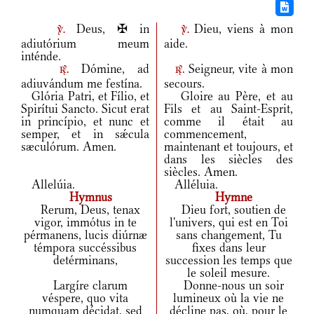
Deus, ✠ in
Dieu, viens à mon
v.
v.
adiutórium meum
aide.
inténde.
Dómine, ad
Seigneur, vite à mon
r.
r.
adiuvándum me festína.
secours.
Glória Patri, et Fílio, et
Gloire au Père, et au
Spirítui Sancto. Sicut erat
Fils et au Saint-Esprit,
in princípio, et nunc et
comme il était au
semper, et in sǽcula
commencement,
sæculórum. Amen.
maintenant et toujours, et
dans les siècles des
siècles. Amen.
Allelúia.
Alléluia.
Hymnus
Hymne
Rerum, Deus, tenax
Dieu fort, soutien de
vigor, immótus in te
l'univers, qui est en Toi
pérmanens, lucis diúrnæ
sans changement, Tu
témpora succéssibus
fixes dans leur
detérminans,
succession les temps que
le soleil mesure.
Largíre clarum
Donne-nous un soir
véspere, quo vita
lumineux où la vie ne
numquam décidat, sed
décline pas, où, pour le