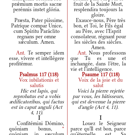
prǽmium mortis sacræ
fruit de la Sainte Mort,
perénnis instet glória.
resplendira toujours la
gloire.
Præsta, Pater piíssime,
Exauce-nous, Père très
Patríque compar Unice,
bon, et Toi, le Fils égal
cum Spíritu Paráclito
au Père, avec l'Esprit
regnans per omne
consolateur, régnant pour
sǽculum. Amen.
les siècles des siècles.
Amen.
Ant.
Te semper idem
Ant.
Nous professons
esse, vívere et intellégere
que Tu es une et
profitémur.
inchangée, dans l'être, la
vie et l'intelligence.
Psalmus 117 (118)
Psaume 117 (118)
Vox iubilationis et
Voix de la joie et du
salutis
salut
Hic est lapis, qui
Voici la pierre rejetée
reprobatus est a vobis
par vous, les bâtisseurs,
ædificatoribus, qui factus
qui est devenue la pierre
est in caput anguli (Act
d'angle (Act 4, 11).
4, 11).
I
I
Confitémini Dómino,
Louez le Seigneur
quóniam bonus,
*
parce qu'Il est bon, parce
quóniam in sæculum
qu'éternelle est Sa