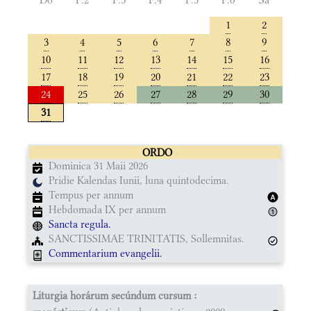
1
2
3
4
5
6
7
8
9
10
11
12
13
14
15
16
17
18
19
20
21
22
23
24
25
26
27
28
29
30
31
ORDO
Dominica 31 Maii 2026
Pridie Kalendas Iunii, luna quintodecima.
Tempus per annum
Hebdomada IX per annum
Sancta regula.
SANCTISSIMAE TRINITATIS, Sollemnitas.
Commentarium evangelii.
Liturgia horárum secúndum cursum :