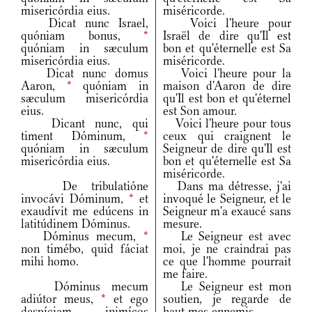
misericórdia eius.
miséricorde.
Dicat nunc Israel,
Voici l'heure pour
quóniam bonus,
*
Israël de dire qu'Il est
quóniam in sæculum
bon et qu'éternelle est Sa
misericórdia eius.
miséricorde.
Dicat nunc domus
Voici l'heure pour la
Aaron,
*
quóniam in
maison d'Aaron de dire
sæculum misericórdia
qu'Il est bon et qu'éternel
eius.
est Son amour.
Dicant nunc, qui
Voici l'heure pour tous
timent Dóminum,
*
ceux qui craignent le
quóniam in sæculum
Seigneur de dire qu'Il est
misericórdia eius.
bon et qu'éternelle est Sa
miséricorde.
De tribulatióne
Dans ma détresse, j'ai
invocávi Dóminum,
*
et
invoqué le Seigneur, et le
exaudívit me edúcens in
Seigneur m'a exaucé sans
latitúdinem Dóminus.
mesure.
Dóminus mecum,
*
Le Seigneur est avec
non timébo, quid fáciat
moi, je ne craindrai pas
mihi homo.
ce que l'homme pourrait
me faire.
Dóminus mecum
Le Seigneur est mon
adiútor meus,
*
et ego
soutien, je regarde de
despíciam inimícos
haut mes ennemis.