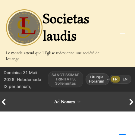
Aller
au
Societas
contenu
laudis
Le monde attend que l'Eglise redevienne une société de
louange
Dominica 31 Maii
SANCTISSIMAE
Liturgia
2026, Hebdomada
TRINITATIS,
FR
EN
Horarum
Sollemnitas
IX per annum,
Ad Nonam