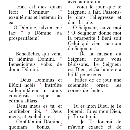
avec admiration.
Hæc est dies, quam
Voici le jour que le
fecit Dóminus:
*
Seigneur a fait. Passons-
exsultémus et lætémur in
le dans l'allégresse et
ea.
dans la joie.
O Dómine, salvum me
O Seigneur, sauve-moi
fac;
*
o Dómine, da
! O Seigneur, donne-moi
prosperitátem!
la prospérité ! Béni soit
Celui qui vient au nom
du Seigneur !
Benedíctus, qui venit
De la maison du
in nómine Dómini.
*
Seigneur nous vous
Benedícimus vobis de
bénissons. Le Seigneur
domo Dómini.
est Dieu, et Sa lumière a
brillé pour nous.
Deus Dóminus et
Faites de ce jour une
illúxit nobis.
*
Instrúite
solennité: ornez les
sollemnitátem in ramis
cornes de l'autel.
condénsis usque ad
córnua altáris.
Deus meus es tu, et
Tu es mon Dieu, je Te
confitébor tibi,
*
Deus
louerai; Tu es mon Dieu,
meus, et exaltábo te.
je T'exalterai.
Confitémini Dómino,
Je Te louerai de
quóniam bonus,
*
m'avoir exaucé et de