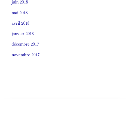
juin 2018
mai 2018
avril 2018
janvier 2018
décembre 2017
novembre 2017
Societas laudis 2026
LITURGIA HORÁRUM SECÚNDUM CURSUM
Monásticum (Antiphonale 2009)
OFFÍCIA LITURGICA DIÉI