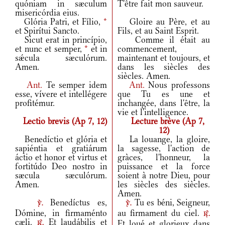
quóniam in sæculum
T'être fait mon sauveur.
misericórdia eius.
Glória Patri, et Fílio,
*
Gloire au Père, et au
et Spirítui Sancto.
Fils, et au Saint Esprit.
Sicut erat in princípio,
Comme il était au
et nunc et semper,
*
et in
commencement,
sǽcula sæculórum.
maintenant et toujours, et
Amen.
dans les siècles des
siècles. Amen.
Ant.
Te semper idem
Ant.
Nous professons
esse, vívere et intellégere
que Tu es une et
profitémur.
inchangée, dans l'être, la
vie et l'intelligence.
Lectio brevis (Ap 7, 12)
Lecture brève (Ap 7,
12)
Benedíctio et glória et
La louange, la gloire,
sapiéntia et gratiárum
la sagesse, l'action de
áctio et honor et virtus et
gràces, l'honneur, la
fortitúdo Deo nostro in
puissance et la force
sæcula sæculórum.
soient à notre Dieu, pour
Amen.
les siècles des siècles.
Amen.
Benedíctus es,
Tu es béni, Seigneur,
v.
v.
Dómine, in firmaménto
au firmament du ciel.
r.
cæli.
Et laudábilis et
Et loué et glorieux dans
r.