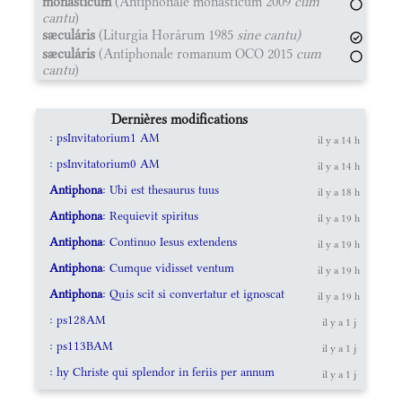
monásticum
(Antiphonale monásticum 2009
cum
cantu
)
sæculáris
(Liturgia Horárum 1985
sine cantu)
sæculáris
(Antiphonale romanum OCO 2015
cum
cantu
)
Dernières modifications
: psInvitatorium1 AM
il y a 14 h
: psInvitatorium0 AM
il y a 14 h
Antiphona
: Ubi est thesaurus tuus
il y a 18 h
Antiphona
: Requievit spiritus
il y a 19 h
Antiphona
: Continuo Iesus extendens
il y a 19 h
Antiphona
: Cumque vidisset ventum
il y a 19 h
Antiphona
: Quis scit si convertatur et ignoscat
il y a 19 h
: ps128AM
il y a 1 j
: ps113BAM
il y a 1 j
: hy Christe qui splendor in feriis per annum
il y a 1 j