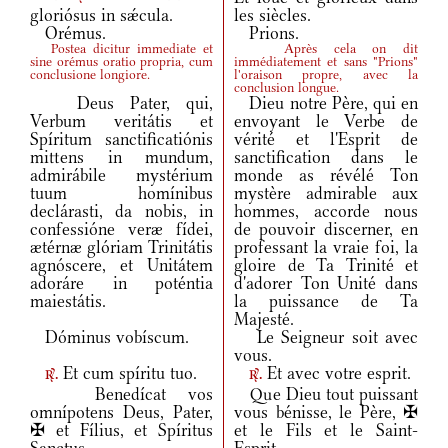
gloriósus in sǽcula.
les siècles.
Orémus.
Prions.
Postea dicitur immediate et
Après cela on dit
sine orémus oratio propria, cum
immédiatement et sans "Prions"
conclusione longiore.
l'oraison propre, avec la
conclusion longue.
Deus Pater, qui,
Dieu notre Père, qui en
Verbum veritátis et
envoyant le Verbe de
Spíritum sanctificatiónis
vérité et l'Esprit de
mittens in mundum,
sanctification dans le
admirábile mystérium
monde as révélé Ton
tuum homínibus
mystère admirable aux
declárasti, da nobis, in
hommes, accorde nous
confessióne veræ fídei,
de pouvoir discerner, en
ætérnæ glóriam Trinitátis
professant la vraie foi, la
agnóscere, et Unitátem
gloire de Ta Trinité et
adoráre in poténtia
d'adorer Ton Unité dans
maiestátis.
la puissance de Ta
Majesté.
Dóminus vobíscum.
Le Seigneur soit avec
vous.
Et cum spíritu tuo.
Et avec votre esprit.
r.
r.
Benedícat vos
Que Dieu tout puissant
omnípotens Deus, Pater,
vous bénisse, le Père, ✠
✠ et Fílius, et Spíritus
et le Fils et le Saint-