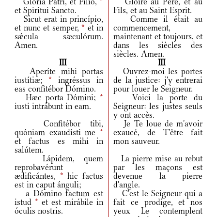
Glória Patri, et Fílio,
*
Gloire au Père, et au
et Spirítui Sancto.
Fils, et au Saint Esprit.
Sicut erat in princípio,
Comme il était au
et nunc et semper,
*
et in
commencement,
sǽcula sæculórum.
maintenant et toujours, et
Amen.
dans les siècles des
siècles. Amen.
III
III
Aperíte mihi portas
Ouvrez-moi les portes
iustítiæ;
*
ingréssus in
de la justice: j'y entrerai
eas confitébor Dómino.
pour louer le Seigneur.
Hæc porta Dómini;
*
Voici la porte du
iusti intrábunt in eam.
Seigneur: les justes seuls
y ont accès.
Confitébor tibi,
Je Te loue de m'avoir
quóniam exaudísti me
*
exaucé, de T'être fait
et factus es mihi in
mon sauveur.
salútem.
Lápidem, quem
La pierre mise au rebut
reprobavérunt
par les maçons est
ædificántes,
*
hic factus
devenue la pierre
est in caput ánguli;
d'angle.
a Dómino factum est
C'est le Seigneur qui a
istud
*
et est mirábile in
fait ce prodige, et nos
óculis nostris.
yeux Le contemplent