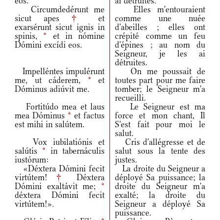
eos.
ai détruites.
Circumdedérunt me
Elles m'entouraient
sicut apes
†
et
comme une nuée
exarsérunt sicut ignis in
d'abeilles ; elles ont
spinis,
*
et in nómine
crépité comme un feu
Dómini excídi eos.
d'épines ; au nom du
Seigneur, je les ai
détruites.
Impelléntes impulérunt
On me poussait de
me, ut cáderem,
*
et
toutes part pour me faire
Dóminus adiúvit me.
tomber; le Seigneur m'a
recueilli.
Fortitúdo mea et laus
Le Seigneur est ma
mea Dóminus
*
et factus
force et mon chant, Il
est mihi in salútem.
S'est fait pour moi le
salut.
Vox iubilatiónis et
Cris d'allégresse et de
salútis
*
in tabernáculis
salut sous la tente des
iustórum:
justes.
«Déxtera Dómini fecit
La droite du Seigneur a
virtútem!
†
Déxtera
déployé Sa puissance; la
Dómini exaltávit me;
*
droite du Seigneur m'a
déxtera Dómini fecit
exalté; la droite du
virtútem!».
Seigneur a déployé Sa
puissance.