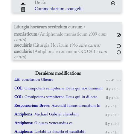
De Eo.
Commentarium evangelii.
Liturgia horárum secúndum cursum :
monásticum
(Antiphonale monásticum 2009
cum
cantu
)
sæculáris
(Liturgia Horárum 1985
sine cantu)
sæculáris
(Antiphonale romanum OCO 2015
cum
cantu
)
Dernières modifications
LH
: conclusion Gheure
il y a 41 min
COL
: Omnipotens sempiterne Deus qui nos omnium
il y a 4 h
COL
: Omnipotens sempiterne Deus qui in dilecto
il y a 4 h
Responsorium Breve
: Ascendit fumus aromatum In
il y a 19 h
Antiphona
: Michael Gabriel cherubim
il y a 19 h
Antiphona
: O quam venerandus es
il y a 19 h
Antiphona
: Laetabitur deserta et exsultabit
il y a 19 h