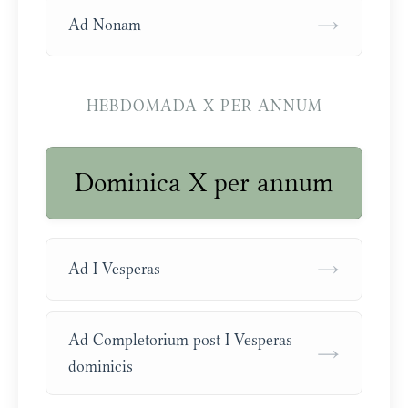
→
Ad Nonam
HEBDOMADA X PER ANNUM
Dominica X per annum
→
Ad I Vesperas
Ad Completorium post I Vesperas
→
dominicis