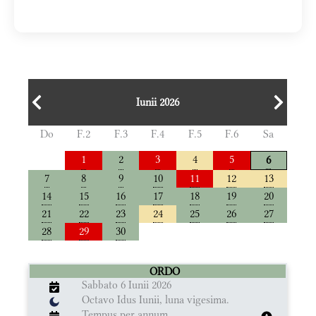
Iunii 2026
Do
F.2
F.3
F.4
F.5
F.6
Sa
1
2
3
4
5
6
7
8
9
10
11
12
13
14
15
16
17
18
19
20
21
22
23
24
25
26
27
28
29
30
ORDO
Sabbato 6 Iunii 2026
Octavo Idus Iunii, luna vigesima.
Tempus per annum