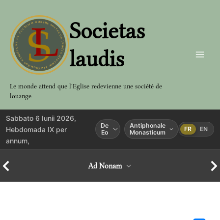
Aller
au
Societas
contenu
laudis
Le monde attend que l'Eglise redevienne une société de
louange
Sabbato 6 Iunii 2026,
De
Antiphonale
Hebdomada IX per
FR
EN
Eo
Monasticum
annum,
Ad Nonam