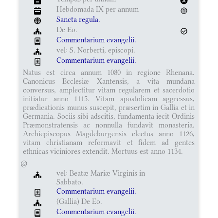
Hebdomada IX per annum
Sancta regula.
De Eo.
Commentarium evangelii.
vel: S. Norberti, episcopi.
Commentarium evangelii.
Natus est circa annum 1080 in regione Rhenana.
Canonicus Ecclesiæ Xantensis, a vita mundana
conversus, amplectitur vitam regularem et sacerdotio
initiatur anno 1115. Vitam apostolicam aggressus,
prædicationis munus suscepit, præsertim in Gallia et in
Germania. Sociis sibi adscitis, fundamenta iecit Ordinis
Præmonstratensis ac nonnulla fundavit monasteria.
Archiepiscopus Magdeburgensis electus anno 1126,
vitam christianam reformavit et fidem ad gentes
ethnicas viciniores extendit. Mortuus est anno 1134.
@
vel: Beatæ Mariæ Virginis in
Sabbato.
Commentarium evangelii.
(Gallia) De Eo.
Commentarium evangelii.