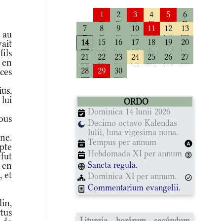
1
2
3
4
5
6
7
8
9
10
11
12
13
 au
15
16
17
18
19
20
14
vait
ils
21
22
23
24
25
26
27
é en
28
29
30
ces
us,
 lui
ORDO
Dominica 14 Iunii 2026
ous
Decimo octavo Kalendas
Iulii, luna vigesima nona.
ne.
Tempus per annum
ypte
Hebdomada XI per annum
 fut
Sancta regula.
 en
, et
Dominica XI per annum.
Commentarium evangelii.
in,
rtus
Liturgia horárum secúndum