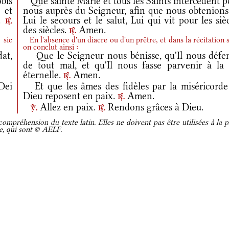
bis
Que sainte Marie et tous les Saints intercèdent p
 et
nous auprès du Seigneur, afin que nous obtenions
m.
Lui le secours et le salut, Lui qui vit pour les siè
r.
des siècles.
Amen.
r.
 sic
En l'absence d'un diacre ou d'un prêtre, et dans la récitation s
on conclut ainsi :
at,
Que le Seigneur nous bénisse, qu'Il nous défe
de tout mal, et qu'Il nous fasse parvenir à la 
éternelle.
Amen.
r.
Dei
Et que les âmes des fidèles par la miséricorde
Dieu reposent en paix.
Amen.
r.
Allez en paix.
Rendons grâces à Dieu.
v.
r.
ompréhension du texte latin. Elles ne doivent pas être utilisées à la p
re, qui sont © AELF.