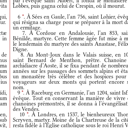
ium
par l’évêque saint Aubert, il fonda le monastère
ita
Lobbes, puis gagna celui de Crespin, où il mourut.
qui,
6
*
. À Sées en Gaule, l’an 756, saint Lohier, évê
ur.
qui résigna sa charge pour se préparer à la mort 
un ermitage.
ctæ
7. À Cordoue en Andalousie, l’an 853, sai
 in
Bénilde, martyre. Cette femme âgée fut mise à m
le lendemain du martyre des saints Anastase, Féli
Digne.
 de
8. Au Mont-Joux dans le Valais suisse, en 10
onus
saint Bernard de Menthon, prêtre. Chanoine
mma
archidiacre d’Aoste, il se fixa pendant de nombre
mum
années sur les passages des sommets alpins et éta
bus
un monastère très célèbre et des hospices pour 
ius
voyageurs sur deux monts qui portent encore 
nom.
ídi,
9
*
. À Raceburg en Germanie, l’an 1204, saint Isf
ium
évêque. Tout en conservant la manière de vivre 
ram
chanoines prémontrés, il se donna à l’évangélisat
des Vendes.
en,
10
*
. À Londres, en 1537, le bienheureux Tho
 sub
Scryven, martyr. Moine de la Chartreuse de la cité
it,
resta fidèle à l’Église catholique sous le roi Henri V