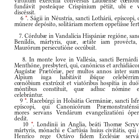
virtútum exercítia convérsus Laubiénse cœnób
fundávit posteáque Crispínium pétiit, ubi e v
discéssit.
6
*
. Ságii in Néustria, sancti Lothárii, epíscopi, 
múnere depósito, solitáriam mortem oppetiísse fert
7. Córdubæ in Vandalícia Hispániæ regióne, san
Beníldis, mártyris, quæ, ætáte iam provécta,
Maurórum persecutióne occúbuit.
8. In monte love in Vallésia, sancti Bernárdi
Menthóne, presbyteri, qui, canónicus et archidiác
Augústæ Prætóriæ, per multos annos inter su
Alpium iuga habitávit ibíque celebérri
cœnóbium exstrúxit et viatóribus hospítia in duó
móntibus constítuit, quæ adhuc nómine e
celebrántur.
9
*
. Racebúrgi in Holsátia Germániæ, sancti Isfr
epíscopi, qui Canonicórum Præmonstraténs
mores servans Vendárum evangelizatióni ópe
dedit.
10
*
. Londínii in Anglia, beáti Thomæ Scryv
mártyris, mónachi e Cartúsia huius civitátis, qui
Henríco rege Octávo fidem Ecclésiæ serváv