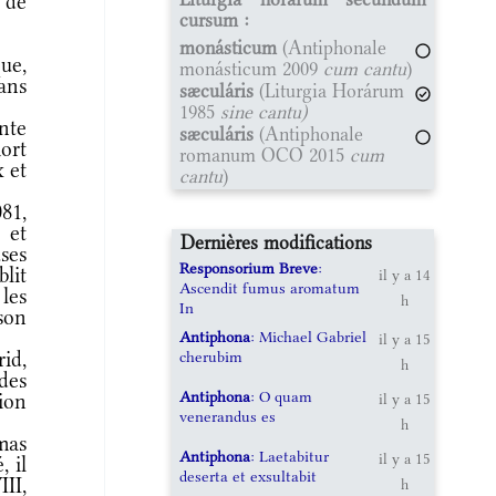
 de
cursum :
monásticum
(Antiphonale
que,
monásticum 2009
cum cantu
)
dans
sæculáris
(Liturgia Horárum
1985
sine cantu)
nte
sæculáris
(Antiphonale
ort
romanum OCO 2015
cum
x et
cantu
)
81,
 et
Dernières modifications
uses
Responsorium Breve
:
blit
il y a 14
Ascendit fumus aromatum
les
h
In
son
Antiphona
: Michael Gabriel
il y a 15
cherubim
rid,
h
des
Antiphona
: O quam
ion
il y a 15
venerandus es
h
mas
Antiphona
: Laetabitur
il y a 15
, il
deserta et exsultabit
III,
h