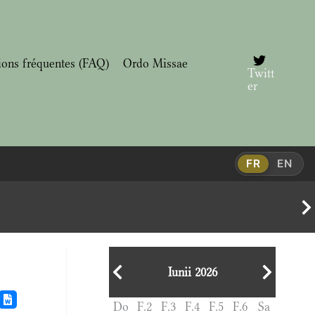
ions fréquentes (FAQ)
Ordo Missae
Twitt
er
FR
EN
Iunii 2026
Do
F.2
F.3
F.4
F.5
F.6
Sa