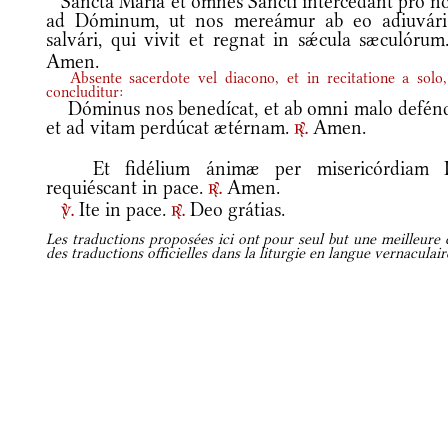
Sancta María et omnes Sancti intercédant pro no
ad Dóminum, ut nos mereámur ab eo adiuvári
salvári, qui vivit et regnat in sǽcula sæculóru
Amen.
Absente sacerdote vel diacono, et in recitatione a solo,
concluditur:
Dóminus nos benedícat, et ab omni malo defénd
et ad vitam perdúcat ætérnam.
Amen.
r.
Et fidélium ánimæ per misericórdiam 
requiéscant in pace.
Amen.
r.
Ite in pace.
Deo grátias.
v.
r.
Les traductions proposées ici ont pour seul but une meilleure c
des traductions officielles dans la liturgie en langue vernaculai