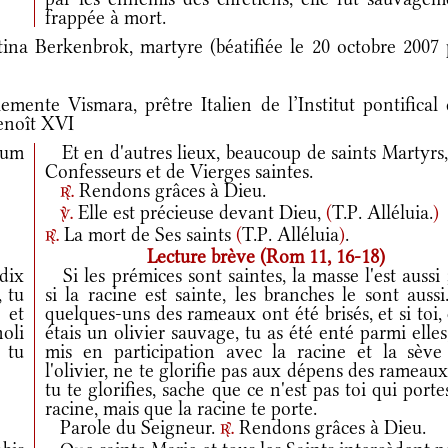
frappée à mort.
tina Berkenbrok, martyre (béatifiée le 20 octobre 2007 
ente Vismara, prêtre Italien de l’Institut pontifical 
Benoît XVI
rum
Et en d'autres lieux, beaucoup de saints Martyrs,
Confesseurs et de Vierges saintes.
Rendons grâces à Dieu.
r.
Elle est précieuse devant Dieu,
(
T.P. Alléluia.
)
v.
La mort de Ses saints
(
T.P. Alléluia
)
.
r.
Lecture brève (Rom 11, 16-18)
dix
Si les prémices sont saintes, la masse l'est aussi 
, tu
si la racine est sainte, les branches le sont aussi
 et
quelques-uns des rameaux ont été brisés, et si toi,
oli
étais un olivier sauvage, tu as été enté parmi elles
 tu
mis en participation avec la racine et la sève
l'olivier, ne te glorifie pas aux dépens des rameaux
tu te glorifies, sache que ce n'est pas toi qui porte
racine, mais que la racine te porte.
Parole du Seigneur.
Rendons grâces à Dieu.
r.