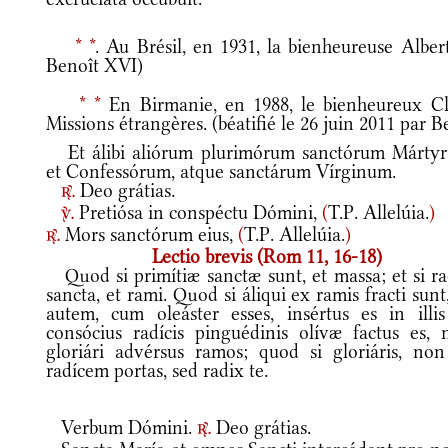
*
*
. Au Brésil, en 1931, la bienheureuse Alber
Benoît XVI)
*
*
En Birmanie, en 1988, le bienheureux Clem
Missions étrangères. (béatifié le 26 juin 2011 par 
Et álibi aliórum plurimórum sanctórum Márty
et Confessórum, atque sanctárum Vírginum.
Deo grátias.
r.
Pretiósa in conspéctu Dómini,
(
T.P. Allelúia.
)
v.
Mors sanctórum eius,
(
T.P. Allelúia.
)
r.
Lectio brevis (Rom 11, 16-18)
Quod si primítiæ sanctæ sunt, et massa; et si ra
sancta, et rami. Quod si áliqui ex ramis fracti sunt
autem, cum oleáster esses, insértus es in illis
consócius radícis pinguédinis olívæ factus es, n
gloriári advérsus ramos; quod si gloriáris, non
radícem portas, sed radix te.
Verbum Dómini.
Deo grátias.
r.