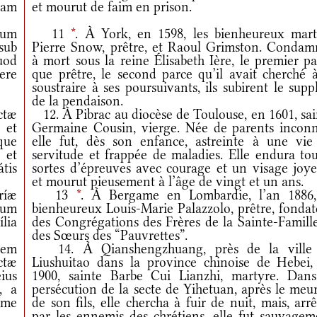
nam
et mourut de faim en prison.
rum
11
*
. À York, en 1598, les bienheureux mart
 sub
Pierre Snow, prêtre, et Raoul Grimston. Condam
uod
à mort sous la reine Élisabeth Ière, le premier p
pere
que prêtre, le second parce qu’il avait cherché à
soustraire à ses poursuivants, ils subirent le supp
de la pendaison.
ctæ
12. À Pibrac au diocèse de Toulouse, en 1601, sai
 et
Germaine Cousin, vierge. Née de parents inconn
que
elle fut, dès son enfance, astreinte à une vie
 et
servitude et frappée de maladies. Elle endura tou
átis
sortes d’épreuves avec courage et un visage joye
et mourut pieusement à l’âge de vingt et un ans.
ríæ
13
*
. À Bergame en Lombardie, l’an 1886,
rum
bienheureux Louis-Marie Palazzolo, prêtre, fondat
lia
des Congrégations des Frères de la Sainte-Famille
des Sœurs des “Pauvrettes”.
bem
14. À Qianshengzhuang, près de la ville
ctæ
Liushuitao dans la province chinoise de Hebei,
ius
1900, sainte Barbe Cui Lianzhi, martyre. Dans
, a
persécution de la secte de Yihetuan, après le meu
ime
de son fils, elle chercha à fuir de nuit, mais, arr
par les ennemis des chrétiens, elle fut sauvagem