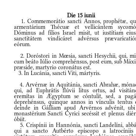
Die 15 iunii
1. Commemorátio sancti Annos, prophétæ, q
armentárium Thécuæ et vellicántem sycomó
Dóminus ad fílios Israel misit, ut iustítiam eius
sanctitátem vindicáret advérsus prævaricatió
eórum.
2. Doróstori in Mœsia, sancti Hesychii, qui, mil
cum beáto Iúlio comprehénsus, post eum, sub Máx
præside, martyrio coronátus est.
3. In Lucánia, sancti Viti, mártyris.
4. Arvérnæ in Aquitánia, sancti Abrahæ, mónac
qui, ad Euphrátis flúvii litus ortus, ad visitán
eremítas in Ægyptum se cóntulit, sed, a pagá
deprehénsus, quinque annos in vínculis tentus e
deínde in Gálliam apud Arvérnos advénit, ubi
monastérium Sancti Cyrici secéssit et plenus dié
óbiit.
5. Crispínii in Hannónia, sancti Landelíni, abbát
qui a sancto Autbérto epíscopo a latrocíniis