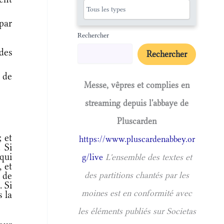
par
Rechercher
des
Rechercher
 de
Messe, vêpres et complies en
streaming depuis l'abbaye de
Pluscarden
; et
https://www.pluscardenabbey.or
. Si
 qui
g/live
L'ensemble des textes et
, et
 de
des partitions chantés par les
. Si
moines est en conformité avec
s la
les éléments publiés sur Societas