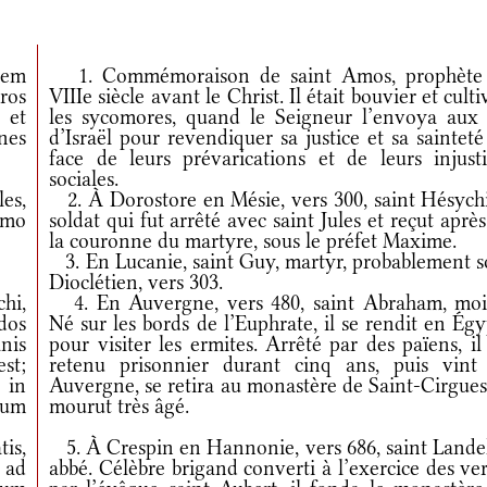
uem
1. Commémoraison de saint Amos, prophète
ros
VIIIe siècle avant le Christ. Il était bouvier et culti
 et
les sycomores, quand le Seigneur l’envoya aux f
nes
d’Israël pour revendiquer sa justice et sa saintet
face de leurs prévarications et de leurs injusti
sociales.
es,
2. À Dorostore en Mésie, vers 300, saint Hésychi
imo
soldat qui fut arrêté avec saint Jules et reçut après
la couronne du martyre, sous le préfet Maxime.
3. En Lucanie, saint Guy, martyr, probablement s
Dioclétien, vers 303.
hi,
4. En Auvergne, vers 480, saint Abraham, moi
dos
Né sur les bords de l’Euphrate, il se rendit en Ég
nis
pour visiter les ermites. Arrêté par des païens, il
st;
retenu prisonnier durant cinq ans, puis vint
 in
Auvergne, se retira au monastère de Saint-Cirgues
rum
mourut très âgé.
is,
5. À Crespin en Hannonie, vers 686, saint Landel
 ad
abbé. Célèbre brigand converti à l’exercice des ve