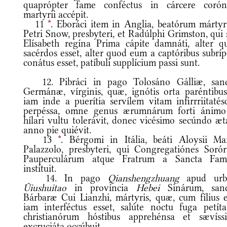
quaprópter fame conféctus in cárcere coró
martyrii accépit.
11
*
. Eboráci item in Anglia, beatórum márty
Petri Snow, presbyteri, et Radúlphi Grimston, qui
Elísabeth regína Prima cápite damnáti, alter q
sacérdos esset, alter quod eum a captóribus subrí
conátus esset, patíbuli supplícium passi sunt.
12. Pibráci in pago Tolosáno Gálliæ, san
Germánæ, vírginis, quæ, ignótis orta paréntibus
iam inde a puerítia servílem vitam infirrriitatés
perpéssa, omne genus ærumnárum forti ánimo
hílari vultu tolerávit, donec vicésimo secúndo æt
anno pie quiévit.
13
*
. Bérgomi in Itália, beáti Aloysii Ma
Palazzolo, presbyteri, qui Congregatiónes Soró
Pauperculárum atque Fratrum a Sancta Famí
instítuit.
14. In pago
Qianshengzhuang
apud ur
Ûiushuitao
in província
Hebei
Sinárum, san
Bárbaræ Cui Lianzhi, mártyris, quæ, cum fílius e
iam interféctus esset, salúte noctu fuga petíta
christianórum hóstibus apprehénsa et sævíss
excruciáta occúbuit.