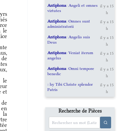
Antiphona
: Angeli et omnes
il y a 15
virtutes
h
yrs
nés
Antiphona
: Omnes sunt
il y a 15
arce
administratorii
h
 le
lice
Antiphona
: Angelis suis
il y a 15
Deus
h
nte
us,
Antiphona
: Veniat iterum
il y a 15
 de
angelus
h
tes
Antiphona
: Omni tempore
ux,
il y a 15
benedic
h
 le
: hy Tibi Christe splendor
il y a 15
eur
Patris
 et
h
 de
 en
Recherche de Pièces
 la
rtre
êtée
ent