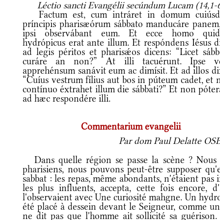
Léctio sancti Evangélii secúndum Lucam (14,1-
Factum est, cum intráret in domum cuiús
príncipis pharisæórum sábbato manducáre panem,
ipsi observábant eum. Et ecce homo qui
hydrópicus erat ante illum. Et respóndens Iésus d
ad legis péritos et pharisǽos dicens: “Licet sább
curáre an non?” At illi tacuérunt. Ipse v
apprehénsum sanávit eum ac dimísit. Et ad illos di
“Cuíus vestrum fílius aut bos in púteum cadet, et
contínuo éxtrahet illum die sábbati?” Et non póte
ad hæc respondére illi.
Commentarium evangelii
Par dom Paul Delatte OSB,
Dans quelle région se passe la scène ? Nous ne
pharisiens, nous pouvons peut-être supposer qu'e
sabbat : les repas, même abondants, n'étaient pas i
les plus influents, accepta, cette fois encore, d
l'observaient avec Une curiosité mahgne. Un hydrop
été placé à dessein devant le Seigneur, comme une
ne dit pas que l'homme ait sollicité sa guérison.