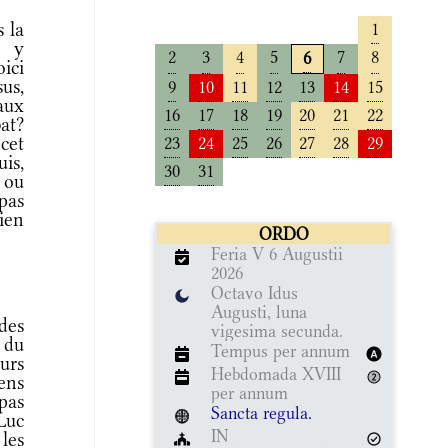
s la
1
r y
2
3
4
5
7
8
6
ici
us,
9
10
11
12
13
14
15
aux
16
17
18
19
20
21
22
bat?
 cet
23
24
25
26
27
28
29
is,
30
31
e ou
pas
rien
ORDO
Feria V 6 Augustii
2026
Octavo Idus
Augusti, luna
des
vigesima secunda.
 du
Tempus per annum
eurs
Hebdomada XVIII
ens
per annum
 pas
Sancta regula.
Luc
IN
les