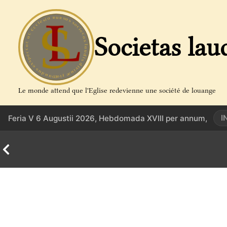
Aller
au
contenu
Societas lau
Le monde attend que l'Eglise redevienne une société de louange
I
Feria V 6 Augustii 2026, Hebdomada XVIII per annum,