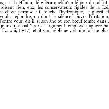
mis, est-il défendu, de guérir quelqu'un le jour du sabbat
erdisent rien, eux, les conservateurs rigides de la Loi
t chose permise : il touche l'hydropique, le guérit et
oulu répondre, ou dont le silence couvre l'irritation,
d'entre vous, dit-il, si son âne ou son bœuf tombe dans 
le jour du sabbat ? » Cet argument, employé naguère par
c, xiii, 15-17), était sans réplique ; et une fois de plus