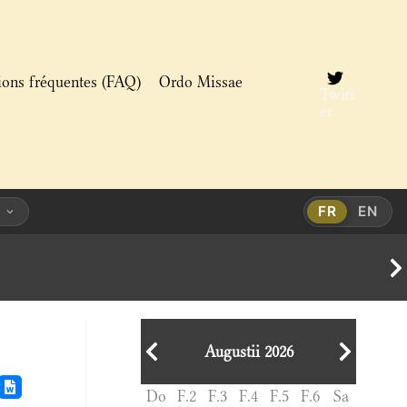
ions fréquentes (FAQ)
Ordo Missae
Twitt
er
FR
EN
Augustii 2026
Do
F.2
F.3
F.4
F.5
F.6
Sa