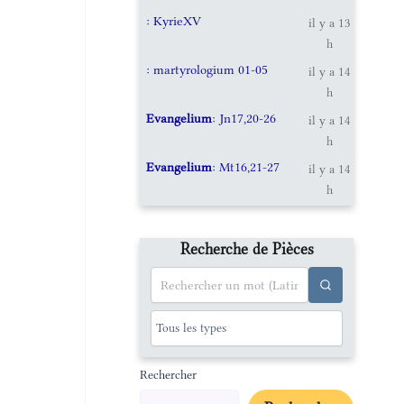
: KyrieXV
il y a 13
h
: martyrologium 01-05
il y a 14
h
Evangelium
: Jn17,20-26
il y a 14
h
Evangelium
: Mt16,21-27
il y a 14
h
Recherche de Pièces
Rechercher