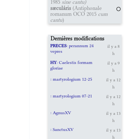
1985
sine cantu)
sæculáris
(Antiphonale
romanum OCO 2015
cum
cantu
)
Dernières modifications
PRECES
: perannum 24
il y a 8
vepres
h
HY
: Caelestis formam
il y a 9
gloriae
h
: martyrologium 12-25
il y a 12
h
: martyrologium 07-21
il y a 12
h
: AgnusXV
il y a 13
h
: SanctusXV
il y a 13
h