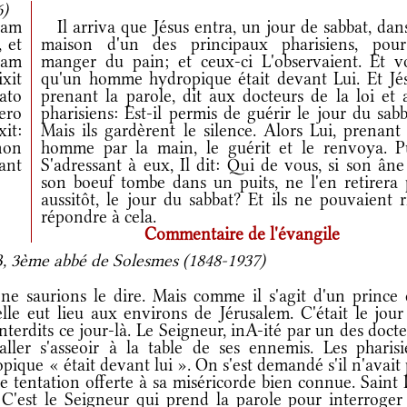
6)
dam
Il arriva que Jésus entra, un jour de sabbat, dan
 et
maison d'un des principaux pharisiens, pou
dam
manger du pain; et ceux-ci L'observaient. Et vo
ixit
qu'un homme hydropique était devant Lui. Et Jés
ato
prenant la parole, dit aux docteurs de la loi et 
ero
pharisiens: Est-il permis de guérir le jour du sab
xit:
Mais ils gardèrent le silence. Alors Lui, prenant
 non
homme par la main, le guérit et le renvoya. Pu
rant
S'adressant à eux, Il dit: Qui de vous, si son ân
son boeuf tombe dans un puits, ne l'en retirera 
aussitôt, le jour du sabbat? Et ils ne pouvaient 
répondre à cela.
Commentaire de l'évangile
 3ème abbé de Solesmes (1848-1937)
 saurions le dire. Mais comme il s'agit d'un prince 
lle eut lieu aux environs de Jérusalem. C'était le jour
nterdits ce jour-là. Le Seigneur, inA-ité par un des doct
'aller s'asseoir à la table de ses ennemis. Les pharisi
ique « était devant lui ». On s'est demandé s'il n'avait
 tentation offerte à sa miséricorde bien connue. Saint 
 C'est le Seigneur qui prend la parole pour interroger 