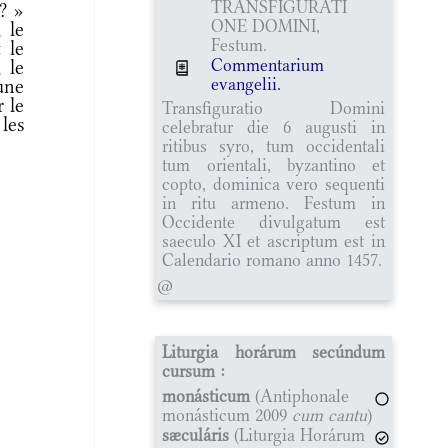
TRANSFIGURATI
 ? »
ONE DOMINI,
, le
Festum.
 le
Commentarium
 le
evangelii.
une
 le
Transfiguratio Domini
 les
celebratur die 6 augusti in
ritibus syro, tum occidentali
tum orientali, byzantino et
copto, dominica vero sequenti
in ritu armeno. Festum in
Occidente divulgatum est
saeculo XI et ascriptum est in
Calendario romano anno 1457.
@
Liturgia horárum secúndum
cursum :
monásticum
(Antiphonale
monásticum 2009
cum cantu
)
sæculáris
(Liturgia Horárum