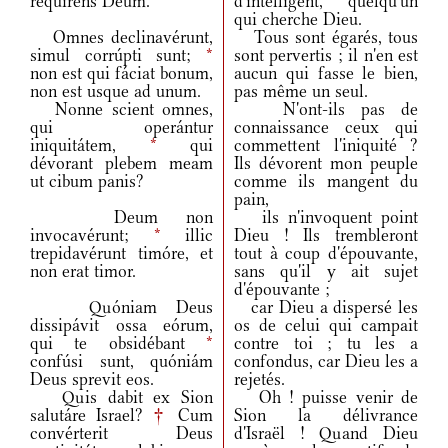
requírens Deum.
d'intelligent, quelqu'un
qui cherche Dieu.
Omnes declinavérunt,
Tous sont égarés, tous
simul corrúpti sunt;
*
sont pervertis ; il n'en est
non est qui fáciat bonum,
aucun qui fasse le bien,
non est usque ad unum.
pas même un seul.
Nonne scient omnes,
N'ont-ils pas de
qui operántur
connaissance ceux qui
iniquitátem,
*
qui
commettent l'iniquité ?
dévorant plebem meam
Ils dévorent mon peuple
ut cibum panis?
comme ils mangent du
pain,
Deum non
ils n'invoquent point
invocavérunt;
*
illic
Dieu ! Ils trembleront
trepidavérunt timóre, et
tout à coup d'épouvante,
non erat timor.
sans qu'il y ait sujet
d'épouvante ;
Quóniam Deus
car Dieu a dispersé les
dissipávit ossa eórum,
os de celui qui campait
qui te obsidébant
*
contre toi ; tu les a
confúsi sunt, quóniám
confondus, car Dieu les a
Deus sprevit eos.
rejetés.
Quis dabit ex Sion
Oh ! puisse venir de
salutáre Israel?
†
Cum
Sion la délivrance
convérterit Deus
d'Israël ! Quand Dieu