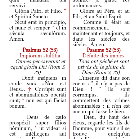
servávi.
ordonnances.
Glória Patri, et Fílio,
*
Gloire au Père, et au
et Spirítui Sancto.
Fils, et au Saint Esprit.
Sicut erat in princípio,
Comme il était au
et nunc et semper,
*
et in
commencement,
sǽcula sæculórum.
maintenant et toujours, et
Amen.
dans les siècles des
siècles. Amen.
Psalmus 52 (53)
Psaume 52 (53)
Impiorum stultitia
Défaite des impies
Omnes peccaverunt et
Tous ont péché et sont
egent gloria Dei (Rom 3,
privés de la gloire de
23).
Dieu (Rom 3, 23).
Dixit insípiens in
L'insensé dit dans son
corde suo: «Non est
coeur : " il n'y a pas de
Deus».
†
Corrúpti sunt
Dieu ! " Ils sont
et abominatiónes operáti
corrompus, ils
sunt;
*
non est qui fáciat
commettent des crimes
bonum.
abominables ; il n'en est
aucun qui fasse le bien.
Deus de cælo
Dieu, du haut des
prospéxit super fílios
cieux, regarde les fils de
hóminum,
*
ut vídeat si
l'homme, pour voir s'il se
est intéllegens aut
trouve quelqu'un