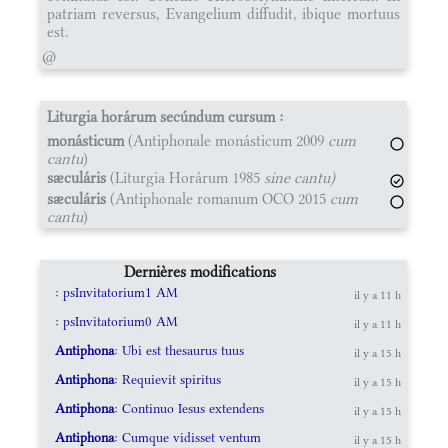
patriam reversus, Evangelium diffudit, ibique mortuus
est.
@
Liturgia horárum secúndum cursum :
monásticum
(Antiphonale monásticum 2009
cum
cantu
)
sæculáris
(Liturgia Horárum 1985
sine cantu)
sæculáris
(Antiphonale romanum OCO 2015
cum
cantu
)
Dernières modifications
: psInvitatorium1 AM
il y a 11 h
: psInvitatorium0 AM
il y a 11 h
Antiphona
: Ubi est thesaurus tuus
il y a 15 h
Antiphona
: Requievit spiritus
il y a 15 h
Antiphona
: Continuo Iesus extendens
il y a 15 h
Antiphona
: Cumque vidisset ventum
il y a 15 h