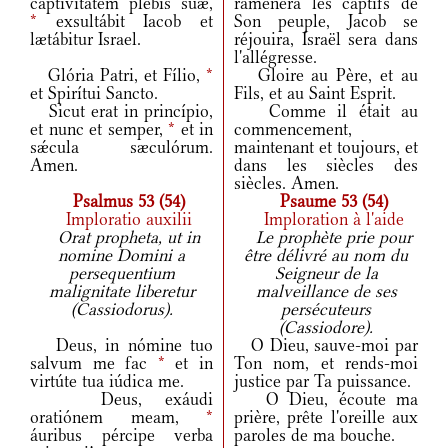
captivitátem plebis suæ,
ramènera les captifs de
*
exsultábit Iacob et
Son peuple, Jacob se
lætábitur Israel.
réjouira, Israël sera dans
l'allégresse.
Glória Patri, et Fílio,
*
Gloire au Père, et au
et Spirítui Sancto.
Fils, et au Saint Esprit.
Sicut erat in princípio,
Comme il était au
et nunc et semper,
*
et in
commencement,
sǽcula sæculórum.
maintenant et toujours, et
Amen.
dans les siècles des
siècles. Amen.
Psalmus 53 (54)
Psaume 53 (54)
Imploratio auxilii
Imploration à l'aide
Orat propheta, ut in
Le prophète prie pour
nomine Domini a
être délivré au nom du
persequentium
Seigneur de la
malignitate liberetur
malveillance de ses
(Cassiodorus).
persécuteurs
(Cassiodore).
Deus, in nómine tuo
O Dieu, sauve-moi par
salvum me fac
*
et in
Ton nom, et rends-moi
virtúte tua iúdica me.
justice par Ta puissance.
Deus, exáudi
O Dieu, écoute ma
oratiónem meam,
*
prière, prête l'oreille aux
áuribus pércipe verba
paroles de ma bouche.