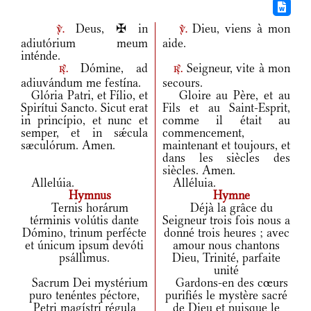
Deus, ✠ in
Dieu, viens à mon
v.
v.
adiutórium meum
aide.
inténde.
Dómine, ad
Seigneur, vite à mon
r.
r.
adiuvándum me festína.
secours.
Glória Patri, et Fílio, et
Gloire au Père, et au
Spirítui Sancto. Sicut erat
Fils et au Saint-Esprit,
in princípio, et nunc et
comme il était au
semper, et in sǽcula
commencement,
sæculórum. Amen.
maintenant et toujours, et
dans les siècles des
siècles. Amen.
Allelúia.
Alléluia.
Hymnus
Hymne
Ternis horárum
Déjà la grâce du
términis volútis dante
Seigneur trois fois nous a
Dómino, trinum perfécte
donné trois heures ; avec
et únicum ipsum devóti
amour nous chantons
psállimus.
Dieu, Trinité, parfaite
unité
Sacrum Dei mystérium
Gardons-en des cœurs
puro tenéntes péctore,
purifiés le mystère sacré
Petri magístri régula
de Dieu et puisque le