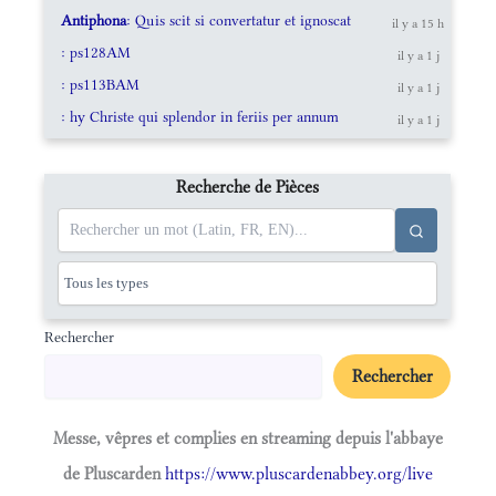
Antiphona
: Quis scit si convertatur et ignoscat
il y a 15 h
: ps128AM
il y a 1 j
: ps113BAM
il y a 1 j
: hy Christe qui splendor in feriis per annum
il y a 1 j
Recherche de Pièces
Rechercher
Rechercher
Messe, vêpres et complies en streaming depuis l'abbaye
de Pluscarden
https://www.pluscardenabbey.org/live