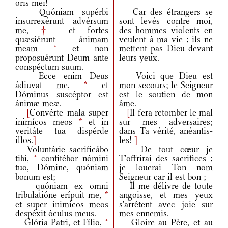
oris mei!
Quóniam supérbi
Car des étrangers se
insurrexérunt advérsum
sont levés contre moi,
me,
†
et fortes
des hommes violents en
quæsiérunt ánimam
veulent à ma vie ; ils ne
meam
*
et non
mettent pas Dieu devant
proposuérunt Deum ante
leurs yeux.
conspéctum suum.
Ecce enim Deus
Voici que Dieu est
ádiuvat me,
*
et
mon secours; le Seigneur
Dóminus suscéptor est
est le soutien de mon
ánimæ meæ.
âme.
[
Convérte mala super
[
Il fera retomber le mal
inimícos meos
*
et in
sur mes adversaires;
veritáte tua dispérde
dans Ta vérité, anéantis-
illos.
]
les!
]
Voluntárie sacrificábo
De tout cœur je
tibi,
*
confitébor nómini
T'offrirai des sacrifices ;
tuo, Dómine, quóniam
je louerai Ton nom
bonum est;
Seigneur car il est bon ;
quóniam ex omni
Il me délivre de toute
tribulatióne erípuit me,
*
angoisse, et mes yeux
et super inimícos meos
s'arrêtent avec joie sur
despéxit óculus meus.
mes ennemis.
Glória Patri, et Fílio,
*
Gloire au Père, et au