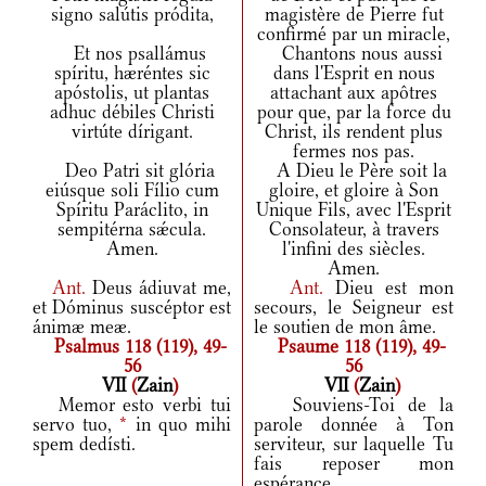
signo salútis pródita,
magistère de Pierre fut
confirmé par un miracle,
Et nos psallámus
Chantons nous aussi
spíritu, hæréntes sic
dans l'Esprit en nous
apóstolis, ut plantas
attachant aux apôtres
adhuc débiles Christi
pour que, par la force du
virtúte dírigant.
Christ, ils rendent plus
fermes nos pas.
Deo Patri sit glória
A Dieu le Père soit la
eiúsque soli Fílio cum
gloire, et gloire à Son
Spíritu Paráclito, in
Unique Fils, avec l'Esprit
sempitérna sǽcula.
Consolateur, à travers
Amen.
l'infini des siècles.
Amen.
Ant.
Deus ádiuvat me,
Ant.
Dieu est mon
et Dóminus suscéptor est
secours, le Seigneur est
ánimæ meæ.
le soutien de mon âme.
Psalmus 118 (119), 49-
Psaume 118 (119), 49-
56
56
VII
(
Zain
)
VII
(
Zain
)
Memor esto verbi tui
Souviens-Toi de la
servo tuo,
*
in quo mihi
parole donnée à Ton
spem dedísti.
serviteur, sur laquelle Tu
fais reposer mon
espérance.