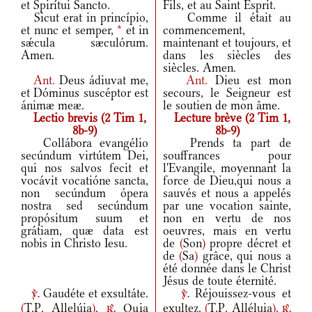
et Spirítui Sancto.
Fils, et au Saint Esprit.
Sicut erat in princípio,
Comme il était au
et nunc et semper,
*
et in
commencement,
sǽcula sæculórum.
maintenant et toujours, et
Amen.
dans les siècles des
siècles. Amen.
Ant.
Deus ádiuvat me,
Ant.
Dieu est mon
et Dóminus suscéptor est
secours, le Seigneur est
ánimæ meæ.
le soutien de mon âme.
Lectio brevis (2 Tim 1,
Lecture brève (2 Tim 1,
8b-9)
8b-9)
Collábora evangélio
Prends ta part de
secúndum virtútem Dei,
souffrances pour
qui nos salvos fecit et
l'Evangile, moyennant la
vocávit vocatióne sancta,
force de Dieu,qui nous a
non secúndum ópera
sauvés et nous a appelés
nostra sed secúndum
par une vocation sainte,
propósitum suum et
non en vertu de nos
grátiam, quæ data est
oeuvres, mais en vertu
nobis in Christo Iesu.
de
(
Son
)
propre décret et
de
(
Sa
)
grâce, qui nous a
été donnée dans le Christ
Jésus de toute éternité.
Gaudéte et exsultáte.
Réjouissez-vous et
v.
v.
(
T.P. Allelúia
)
.
Quia
exultez.
(
T.P. Alléluia
)
.
r.
r.