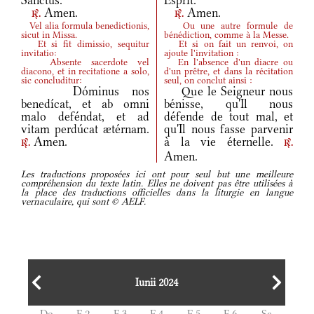
Sanctus.
Esprit.
Amen.
Amen.
r.
r.
Vel alia formula benedictionis,
Ou une autre formule de
sicut in Missa.
bénédiction, comme à la Messe.
Et si fit dimissio, sequitur
Et si on fait un renvoi, on
invitatio:
ajoute l'invitation :
Absente sacerdote vel
En l'absence d'un diacre ou
diacono, et in recitatione a solo,
d'un prêtre, et dans la récitation
sic concluditur:
seul, on conclut ainsi :
Dóminus nos
Que le Seigneur nous
benedícat, et ab omni
bénisse, qu'Il nous
malo deféndat, et ad
défende de tout mal, et
vitam perdúcat ætérnam.
qu'Il nous fasse parvenir
Amen.
à la vie éternelle.
r.
r.
Amen.
Les traductions proposées ici ont pour seul but une meilleure
compréhension du texte latin. Elles ne doivent pas être utilisées à
la place des traductions officielles dans la liturgie en langue
vernaculaire, qui sont © AELF.
Iunii 2024
Do
F.2
F.3
F.4
F.5
F.6
Sa