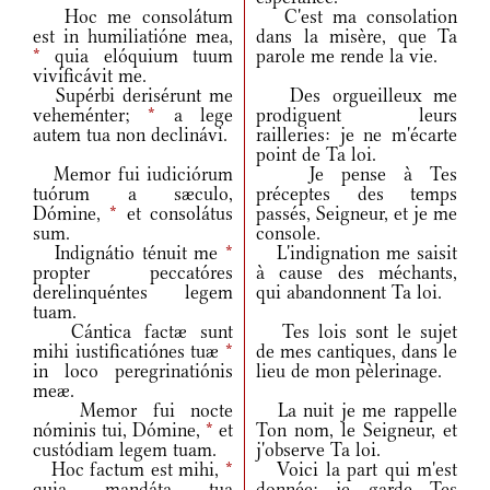
Hoc me consolátum
C'est ma consolation
est in humiliatióne mea,
dans la misère, que Ta
*
quia elóquium tuum
parole me rende la vie.
vivificávit me.
Supérbi derisérunt me
Des orgueilleux me
veheménter;
*
a lege
prodiguent leurs
autem tua non declinávi.
railleries: je ne m'écarte
point de Ta loi.
Memor fui iudiciórum
Je pense à Tes
tuórum a sæculo,
préceptes des temps
Dómine,
*
et consolátus
passés, Seigneur, et je me
sum.
console.
Indignátio ténuit me
*
L'indignation me saisit
propter peccatóres
à cause des méchants,
derelinquéntes legem
qui abandonnent Ta loi.
tuam.
Cántica factæ sunt
Tes lois sont le sujet
mihi iustificatiónes tuæ
*
de mes cantiques, dans le
in loco peregrinatiónis
lieu de mon pèlerinage.
meæ.
Memor fui nocte
La nuit je me rappelle
nóminis tui, Dómine,
*
et
Ton nom, le Seigneur, et
custódiam legem tuam.
j'observe Ta loi.
Hoc factum est mihi,
*
Voici la part qui m'est
quia mandáta tua
donnée: je garde Tes