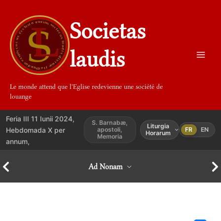
Aller
au
Societas
contenu
laudis
Le monde attend que l'Eglise redevienne une société de
louange
Feria III 11 Iunii 2024,
S. Barnabæ,
Liturgia
Hebdomada X per
apostoli,
FR
EN
Horarum
Memoria
annum,
Ad Nonam