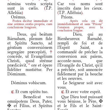
nómina vestra scripta
Car vos noms sont
sunt in cælis.
(
T.P.
inscrits dans les cieux.
Allelúia
)
(
T.P. Alléluia
)
.
Orémus.
Prions.
Postea dicitur immediate et
Après cela on dit
sine orémus oratio propria, cum
immédiatement et sans "Prions"
conclusione longiore.
l'oraison propre, avec la
conclusion longue.
Deus, qui beátum
Dieu, qui au
Bárnabam, plenum fide
Bienheureux Barnabé,
et Spíritu Sancto, ad
rempli de foi et de
géntium conversiónem
l'Esprit Saint, a
segregáre præcepísti,
†
commandé de précher la
concéde, ut Evangélium
conversion aux païens,
Christi, quod strénue
accorde-nous, que
prædicávit,
*
ore et ópere
l'Evangile du Christ, qu'il
fidéliter nuntiétur. Per
a préchée, soit annoncée
Dóminum.
fidèlement par la bouche
et les oeuvres.
Dóminus vobíscum.
Le Seigneur soit avec
vous.
Et cum spíritu tuo.
Et avec votre esprit.
r.
r.
Benedícat vos
Que Dieu tout puissant
omnípotens Deus, Pater,
vous bénisse, le Père, ✠
✠ et Fílius, et Spíritus
et le Fils et le Saint-