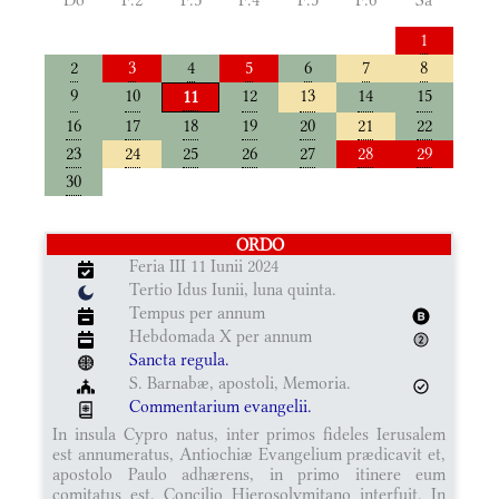
1
2
3
4
5
6
7
8
9
10
12
13
14
15
11
16
17
18
19
20
21
22
23
24
25
26
27
28
29
30
ORDO
Feria III 11 Iunii 2024
Tertio Idus Iunii, luna quinta.
Tempus per annum
Hebdomada X per annum
Sancta regula.
S. Barnabæ, apostoli, Memoria.
Commentarium evangelii.
In insula Cypro natus, inter primos fideles Ierusalem
est annumeratus, Antiochiæ Evangelium prædicavit et,
apostolo Paulo adhærens, in primo itinere eum
comitatus est. Concilio Hierosolymitano interfuit. In