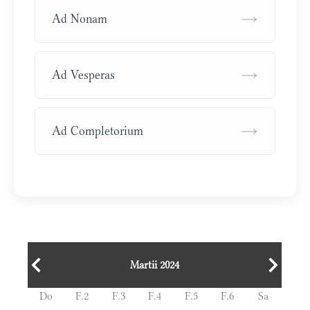
→
Ad Nonam
→
Ad Vesperas
→
Ad Completorium
Martii 2024
Do
F.2
F.3
F.4
F.5
F.6
Sa