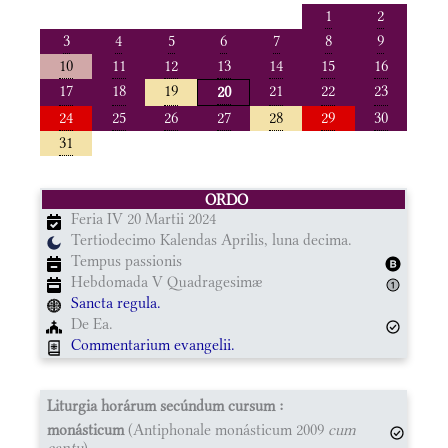
1
2
3
4
5
6
7
8
9
10
11
12
13
14
15
16
17
18
19
21
22
23
20
24
25
26
27
28
29
30
31
ORDO
Feria IV 20 Martii 2024
Tertiodecimo Kalendas Aprilis, luna decima.
Tempus passionis
Hebdomada V Quadragesimæ
Sancta regula.
De Ea.
Commentarium evangelii.
Liturgia horárum secúndum cursum :
monásticum
(Antiphonale monásticum 2009
cum
cantu
)