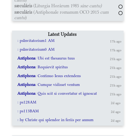
sæculáris
(Liturgia Horárum 1985
sine cantu)
sæculáris
(Antiphonale romanum OCO 2015
cum
cantu
)
Latest Updates
: psInvitatorium1 AM
17h ago
: psInvitatorium0 AM
17h ago
Antiphona
: Ubi est thesaurus tuus
21h ago
Antiphona
: Requievit spiritus
21h ago
Antiphona
: Continuo Iesus extendens
21h ago
Antiphona
: Cumque vidisset ventum
21h ago
Antiphona
: Quis scit si convertatur et ignoscat
21h ago
: ps128AM
2d ago
: ps113BAM
2d ago
: hy Christe qui splendor in feriis per annum
2d ago