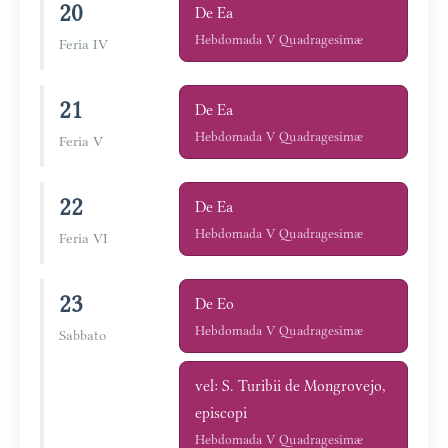
20
De Ea
Hebdomada V Quadragesimæ
Feria IV
21
De Ea
Hebdomada V Quadragesimæ
Feria V
22
De Ea
Hebdomada V Quadragesimæ
Feria VI
23
De Eo
Hebdomada V Quadragesimæ
Sabbato
vel: S. Turibii de Mongrovejo,
episcopi
Hebdomada V Quadragesimæ