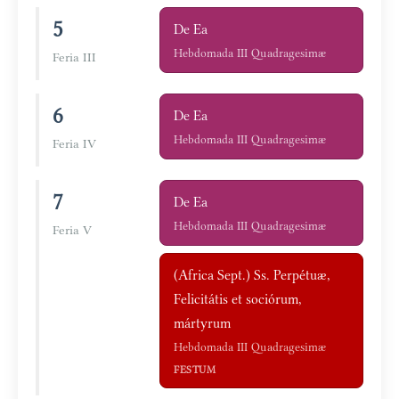
5
De Ea
Hebdomada III Quadragesimæ
Feria III
6
De Ea
Hebdomada III Quadragesimæ
Feria IV
7
De Ea
Hebdomada III Quadragesimæ
Feria V
(Africa Sept.) Ss. Perpétuæ,
Felicitátis et sociórum,
mártyrum
Hebdomada III Quadragesimæ
FESTUM