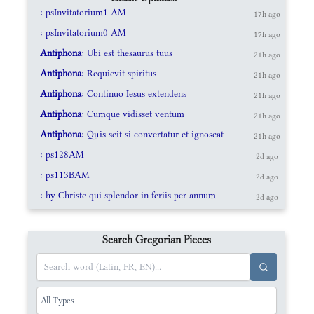
: psInvitatorium1 AM
17h ago
: psInvitatorium0 AM
17h ago
Antiphona
: Ubi est thesaurus tuus
21h ago
Antiphona
: Requievit spiritus
21h ago
Antiphona
: Continuo Iesus extendens
21h ago
Antiphona
: Cumque vidisset ventum
21h ago
Antiphona
: Quis scit si convertatur et ignoscat
21h ago
: ps128AM
2d ago
: ps113BAM
2d ago
: hy Christe qui splendor in feriis per annum
2d ago
Search Gregorian Pieces