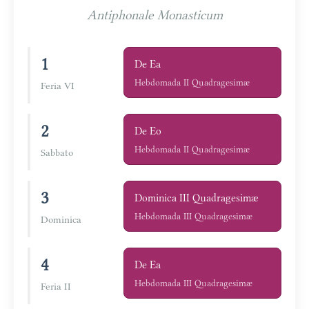
Antiphonale Monasticum
1
De Ea
Hebdomada II Quadragesimæ
Feria VI
2
De Eo
Hebdomada II Quadragesimæ
Sabbato
3
Dominica III Quadragesimæ
Hebdomada III Quadragesimæ
Dominica
4
De Ea
Hebdomada III Quadragesimæ
Feria II