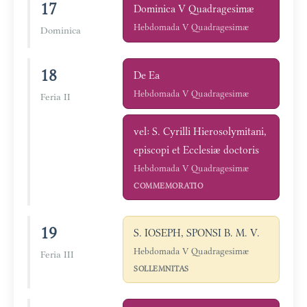
17
Dominica V Quadragesimæ
Hebdomada V Quadragesimæ
Dominica
18
De Ea
Hebdomada V Quadragesimæ
Feria II
vel: S. Cyrilli Hierosolymitani,
episcopi et Ecclesiæ doctoris
Hebdomada V Quadragesimæ
COMMEMORATIO
19
S. IOSEPH, SPONSI B. M. V.
Hebdomada V Quadragesimæ
Feria III
SOLLEMNITAS