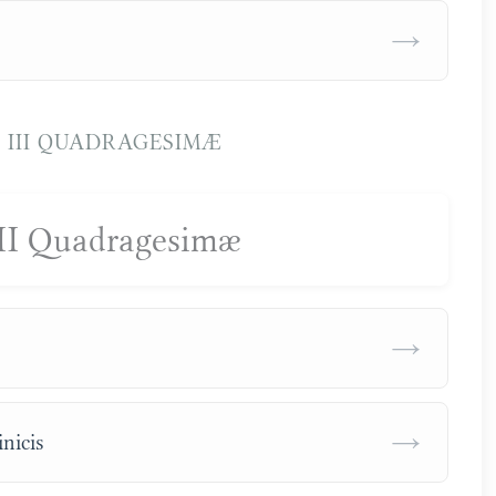
→
III QUADRAGESIMÆ
II Quadragesimæ
→
→
nicis