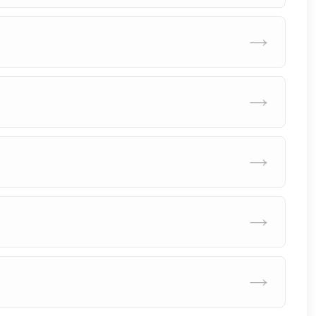
→
→
→
→
→