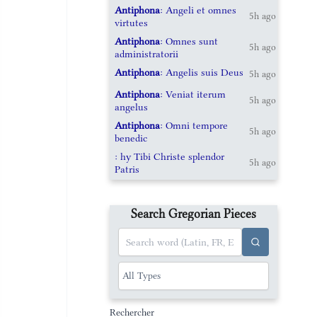
Antiphona
: Angeli et omnes
5h ago
virtutes
Antiphona
: Omnes sunt
5h ago
administratorii
Antiphona
: Angelis suis Deus
5h ago
Antiphona
: Veniat iterum
5h ago
angelus
Antiphona
: Omni tempore
5h ago
benedic
: hy Tibi Christe splendor
5h ago
Patris
Search Gregorian Pieces
Rechercher