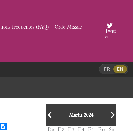
tions fréquentes (FAQ)
Ordo Missae
Twitt
er
FR
EN
Martii 2024
Do
F.2
F.3
F.4
F.5
F.6
Sa