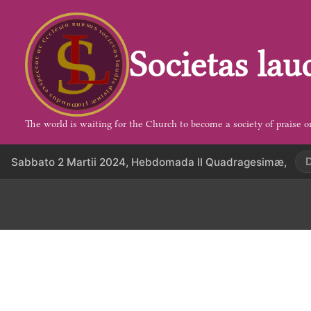
Aller
au
contenu
Societas lau
The world is waiting for the Church to become a society of praise o
Sabbato 2 Martii 2024, Hebdomada II Quadragesimæ,