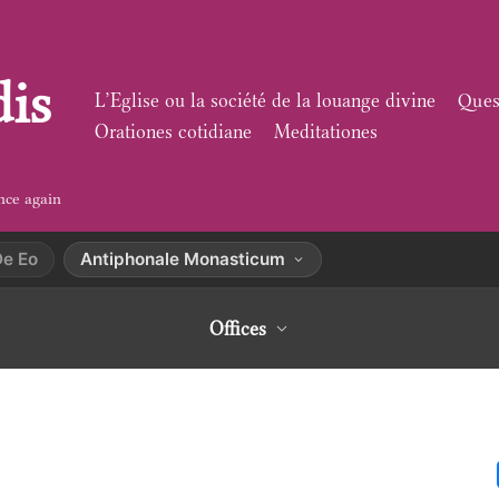
dis
L’Eglise ou la société de la louange divine
Ques
Orationes cotidiane
Meditationes
nce again
De Eo
Antiphonale Monasticum
Offices