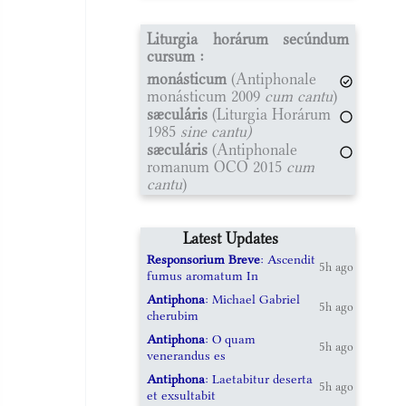
Liturgia horárum secúndum
cursum :
monásticum
(Antiphonale
monásticum 2009
cum cantu
)
sæculáris
(Liturgia Horárum
1985
sine cantu)
sæculáris
(Antiphonale
romanum OCO 2015
cum
cantu
)
Latest Updates
Responsorium Breve
: Ascendit
5h ago
fumus aromatum In
Antiphona
: Michael Gabriel
5h ago
cherubim
Antiphona
: O quam
5h ago
venerandus es
Antiphona
: Laetabitur deserta
5h ago
et exsultabit