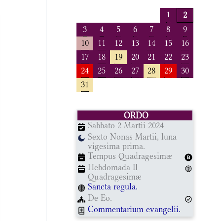
1
2
3
4
5
6
7
8
9
10
11
12
13
14
15
16
17
18
19
20
21
22
23
24
25
26
27
28
29
30
31
ORDO
Sabbato 2 Martii 2024
Sexto Nonas Martii, luna
vigesima prima.
Tempus Quadragesimæ
Hebdomada II
Quadragesimæ
Sancta regula.
De Eo.
Commentarium evangelii.