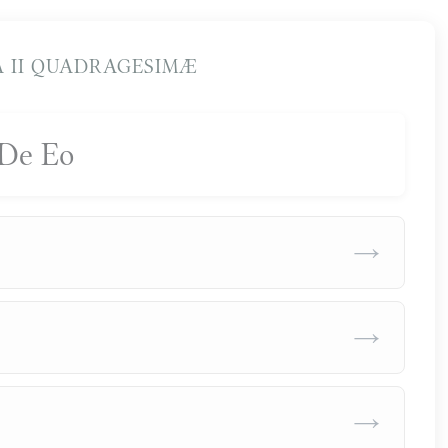
 II QUADRAGESIMÆ
De Eo
→
→
→