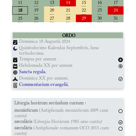
11
12
13
14
15
16
17
19
20
21
22
23
24
18
25
26
27
28
29
30
31
ORDO
Dominica 18 Augustii 2024
Quintodecimo Kalendas Septembris, luna
tertiodecima.
Tempus per annum
Hebdomada XX per annum
Sancta regula.
Dominica XX per annum.
Commentarium evangelii.
Liturgia horárum secúndum cursum :
monásticum
(Antiphonale monásticum 2009
cum
cantu
)
sæculáris
(Liturgia Horárum 1985
sine cantu)
sæculáris
(Antiphonale romanum OCO 2015
cum
cantu
)