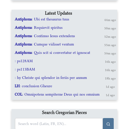
Latest Updates
Antiphona
: Ubi est thesaurus tuus
44m ago
Antiphona
: Requievit spiritus
50m ago
Antiphona
: Continuo Iesus extendens
52m ago
Antiphona
: Cumque vidisset ventum
55m ago
Antiphona
: Quis scit si convertatur et ignoscat
59m ago
: ps128AM
16h ago
: ps113BAM
16h ago
: hy Christe qui splendor in feriis per annum
18h ago
LH
: conclusion Gheure
1d ago
COL
: Omnipotens sempiterne Deus qui nos omnium
1d ago
Search Gregorian Pieces