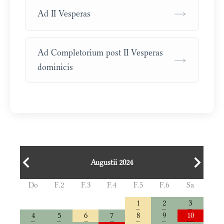
→
Ad II Vesperas
Ad Completorium post II Vesperas
→
dominicis
Augustii 2024
Do
F.2
F.3
F.4
F.5
F.6
Sa
1
2
3
4
5
6
7
8
9
10