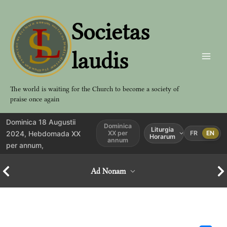
Aller
au
Societas
contenu
laudis
The world is waiting for the Church to become a society of
praise once again
Dominica 18 Augustii
Dominica
Liturgia
2024, Hebdomada XX
XX per
FR
EN
Horarum
annum
per annum,
Ad Nonam